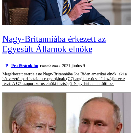
Nagy-Britanniába érkezett az
Egyesült Államok elnöke
P
PestiSrácok.hu
2021 június 9.
FORRÓ DRÓT
Megérkezett szerda este Nagy-Britanniába Joe Biden amerikai elnök, aki a
hét vezető ipari hatalom csoportjának (G7) angliai csúcstalálkozóján vesz
részt. A G7-csoport soros elnöki tisztségét Nagy-Britannia tölti be.