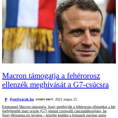
Macron támogatja a fehérorosz
ellenzék meghívását a G7-csúcsra
P
PestiSrácok.hu
2021 május 25.
FORRÓ DRÓT
Emmanuel Macron támogatja, hogy meghívják a fehérorosz ellenzéket a hét
legfejlettebb ipari ország (G7) júniusi cornwalli csúcstalálkozójára, ha
Nagy-Britannia ezt kívánja – közölte kedden a brüsszeli európai uniós