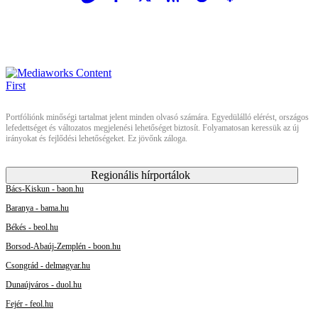
Portfóliónk minőségi tartalmat jelent minden olvasó számára. Egyedülálló elérést, országos
lefedettséget és változatos megjelenési lehetőséget biztosít. Folyamatosan keressük az új
irányokat és fejlődési lehetőségeket. Ez jövőnk záloga.
Regionális hírportálok
Bács-Kiskun - baon.hu
Baranya - bama.hu
Békés - beol.hu
Borsod-Abaúj-Zemplén - boon.hu
Csongrád - delmagyar.hu
Dunaújváros - duol.hu
Fejér - feol.hu