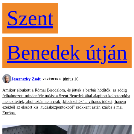
Szent
Benedek útján
Jeszenszky Zsolt
június 16.
VEZÉRCIKK
Amikor elbukott a Római Birodalom, és jöttek a barbár hódítók, az addig
felhalmozott mindenféle tudást a Szent Benedek által alapított kolostorokba
menekítették, ahol aztán nem csak „kibekkelték” a viharos időket, hanem
ezekből az elszórt kis „tudásközpontokból” szökkent aztán szárba a mai
Európa.