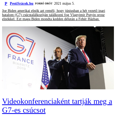
P
PestiSrácok.hu
2021 május 5.
FORRÓ DRÓT
Joe Biden amerikai elnök azt reméli, hogy júniusban a hét vezető ipari
hatalom (G7) csúcstalálkozóján találkozni fog Vlagyimir Putyin orosz
elnökkel. Ezt maga Biden mondta kedden délután a Fehér Házban.
Videokonferenciaként tartják meg a
G7-es csúcsot