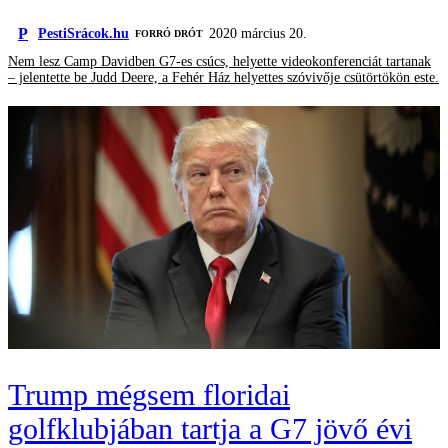
P
PestiSrácok.hu
2020 március 20.
FORRÓ DRÓT
Nem lesz Camp Davidben G7-es csúcs, helyette videokonferenciát tartanak
– jelentette be Judd Deere, a Fehér Ház helyettes szóvivője csütörtökön este.
Trump mégsem floridai
golfklubjában tartja a G7 jövő évi