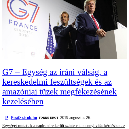
G7 – Egység az iráni válság, a
kereskedelmi feszültségek és az
amazóniai tüzek megfékezésének
kezelésében
P
PestiSrácok.hu
2019 augusztus 26.
FORRÓ DRÓT
Egységet mutattak a napirendre került szinte valamennyi vitás kérdésben az