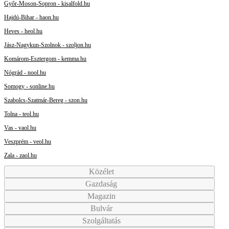
Győr-Moson-Sopron - kisalfold.hu
Hajdú-Bihar - haon.hu
Heves - heol.hu
Jász-Nagykun-Szolnok - szoljon.hu
Komárom-Esztergom - kemma.hu
Nógrád - nool.hu
Somogy - sonline.hu
Szabolcs-Szatmár-Bereg - szon.hu
Tolna - teol.hu
Vas - vaol.hu
Veszprém - veol.hu
Zala - zaol.hu
Közélet
Gazdaság
Magazin
Bulvár
Szolgáltatás