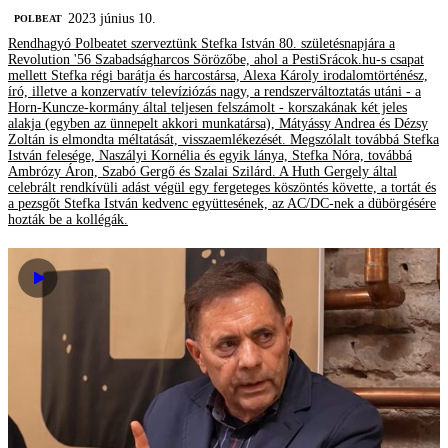
2023 június 10.
‎POLBEAT
Rendhagyó Polbeatet szerveztünk Stefka István 80. születésnapjára a
Revolution '56 Szabadságharcos Sörözőbe, ahol a PestiSrácok.hu-s csapat
mellett Stefka régi barátja és harcostársa, Alexa Károly irodalomtörténész,
író, illetve a konzervatív televíziózás nagy, a rendszerváltoztatás utáni - a
Horn-Kuncze-kormány által teljesen felszámolt - korszakának két jeles
alakja (egyben az ünnepelt akkori munkatársa), Mátyássy Andrea és Dézsy
Zoltán is elmondta méltatását, visszaemlékezését. Megszólalt továbbá Stefka
István felesége, Naszályi Kornélia és egyik lánya, Stefka Nóra, továbbá
Ambrózy Áron, Szabó Gergő és Szalai Szilárd. A Huth Gergely által
celebrált rendkívüli adást végül egy fergeteges köszöntés követte, a tortát és
a pezsgőt Stefka István kedvenc együttesének, az AC/DC-nek a dübörgésére
hozták be a kollégák.