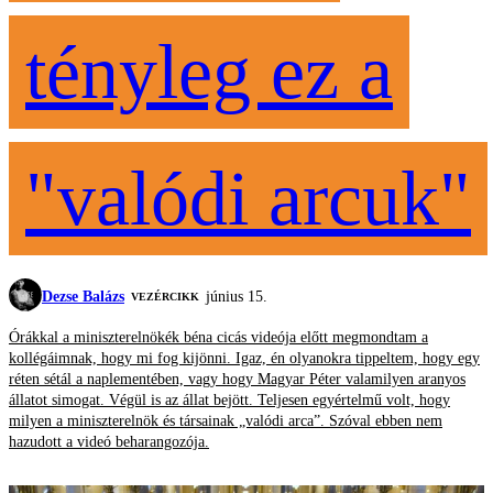
tényleg ez a
"valódi arcuk"
Dezse Balázs
június 15.
VEZÉRCIKK
Órákkal a miniszterelnökék béna cicás videója előtt megmondtam a
kollégáimnak, hogy mi fog kijönni. Igaz, én olyanokra tippeltem, hogy egy
réten sétál a naplementében, vagy hogy Magyar Péter valamilyen aranyos
állatot simogat. Végül is az állat bejött. Teljesen egyértelmű volt, hogy
milyen a miniszterelnök és társainak „valódi arca”. Szóval ebben nem
hazudott a videó beharangozója.