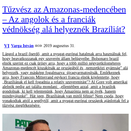
Tűzvész az Amazonas-medencében
– Az angolok és a franciák
védnökség alá helyeznék Brazíliát?
VI
Varga István
2019 augusztus 31.
ECO
Lángol a brazil őserdő, amit a nyugat-európai hatalmak arra használnak fel,
hogy beavatkozzanak egy szuverén állam belügyeibe. Bolsonaro brazil
elnök szerint ez csak ürügy arra, hogy a több millió négyzetkilométeres
Amazonas-medencét kiszakítsák az országából és „nemzetközi gyámság” alá
helyezzék, vagy másképp fogalmazva: újragyarmatosítsák. Emlékeznek
arra, hogy François Mitterrand egykori francia elnök kijelentette, hogy
„Brazíliának el kell fogadnia a relatív szuverenitást”? Al Gore volt amerikai
alelnök pedig azt találta mondani: „ellentétben azzal, amit a brazilok
gondolnak, ki kell jelentenünk, hogy Amazónia nem az övék, hanem
mindnyájunké”. Hát igen, Brazíliának van mitől félnie! Nem csoda, hogy
vonakodtak attól a segélytől, amit a nyugat-európai országok ajánlottak fel a
tűzvész megfékezésére.