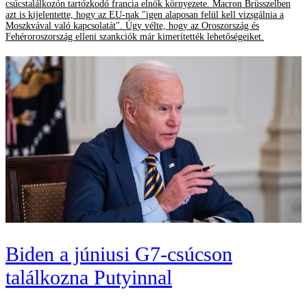
csúcstalálkozón tartózkodó francia elnök környezete. Macron Brüsszelben
azt is kijelentette, hogy az EU-nak "igen alaposan felül kell vizsgálnia a
Moszkvával való kapcsolatát". Úgy vélte, hogy az Oroszország és
Fehéroroszország elleni szankciók már kimerítették lehetőségeiket.
Biden a júniusi G7-csúcson
találkozna Putyinnal