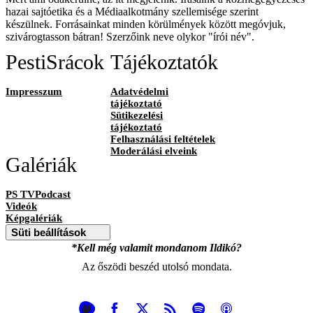
hazai sajtóetika és a Médiaalkotmány szellemisége szerint
készülnek. Forrásainkat minden körülmények között megóvjuk,
szivárogtasson bátran! Szerzőink neve olykor "írói név".
PestiSrácok
Tájékoztatók
Impresszum
Adatvédelmi
tájékoztató
Sütikezelési
tájékoztató
Felhasználási feltételek
Moderálási elveink
Galériák
PS TVPodcast
Videók
Képgalériák
Süti beállítások
*Kell még valamit mondanom Ildikó?
Az őszödi beszéd utolsó mondata.