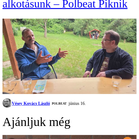
alkotásunk – Polbeat Piknik
Vésey Kovács László
június 16.
‎POLBEAT
Ajánljuk még