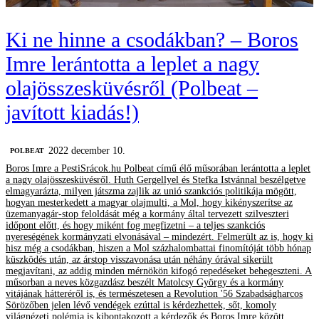
Ki ne hinne a csodákban? – Boros
Imre lerántotta a leplet a nagy
olajösszesküvésről (Polbeat –
javított kiadás!)
2022 december 10.
‎POLBEAT
Boros Imre a PestiSrácok.hu Polbeat című élő műsorában lerántotta a leplet
a nagy olajösszesküvésről. Huth Gergellyel és Stefka Istvánnal beszélgetve
elmagyarázta, milyen játszma zajlik az unió szankciós politikája mögött,
hogyan mesterkedett a magyar olajmulti, a Mol, hogy kikényszerítse az
üzemanyagár-stop feloldását még a kormány által tervezett szilveszteri
időpont előtt, és hogy miként fog megfizetni – a teljes szankciós
nyereségének kormányzati elvonásával – mindezért. Felmerült az is, hogy ki
hisz még a csodákban, hiszen a Mol százhalombattai finomítóját több hónap
küszködés után, az árstop visszavonása után néhány órával sikerült
megjavítani, az addig minden mérnökön kifogó repedéseket behegeszteni. A
műsorban a neves közgazdász beszélt Matolcsy György és a kormány
vitájának hátteréről is, és természetesen a Revolution '56 Szabadságharcos
Sörözőben jelen lévő vendégek ezúttal is kérdezhettek, sőt, komoly
világnézeti polémia is kibontakozott a kérdezők és Boros Imre között.