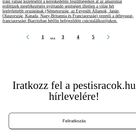
iráni válság kezelésétől a kereskedelmi feszültségeken át az amazóniai
erdőtüzek megfékezésére nyújtandó segítséget illetően a világ hét
legfejlettebb országának (Németország, az Egyesült Államok, Japán,
Olaszország, Kanada, Nagy-Britannia és Franciaország) vezetői a délnyugat-
franciaországi Biarritzban hétfőn befejeződött csúcstalálkozójukon.
1
...
3
4
5
Iratkozz fel a pestisracok.hu
hírlevelére!
Feliratkozás