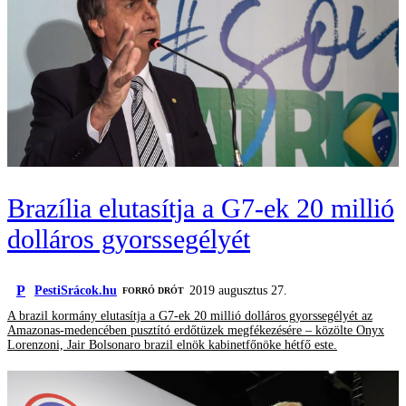
Brazília elutasítja a G7-ek 20 millió
dolláros gyorssegélyét
P
PestiSrácok.hu
2019 augusztus 27.
FORRÓ DRÓT
A brazil kormány elutasítja a G7-ek 20 millió dolláros gyorssegélyét az
Amazonas-medencében pusztító erdőtüzek megfékezésére – közölte Onyx
Lorenzoni, Jair Bolsonaro brazil elnök kabinetfőnöke hétfő este.