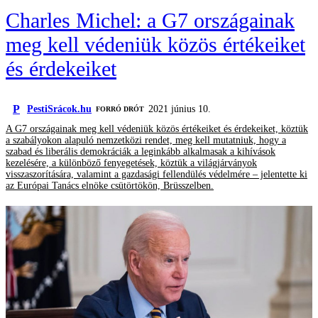
Charles Michel: a G7 országainak
meg kell védeniük közös értékeiket
és érdekeiket
P
PestiSrácok.hu
2021 június 10.
FORRÓ DRÓT
A G7 országainak meg kell védeniük közös értékeiket és érdekeiket, köztük
a szabályokon alapuló nemzetközi rendet, meg kell mutatniuk, hogy a
szabad és liberális demokráciák a leginkább alkalmasak a kihívások
kezelésére, a különböző fenyegetések, köztük a világjárványok
visszaszorítására, valamint a gazdasági fellendülés védelmére – jelentette ki
az Európai Tanács elnöke csütörtökön, Brüsszelben.