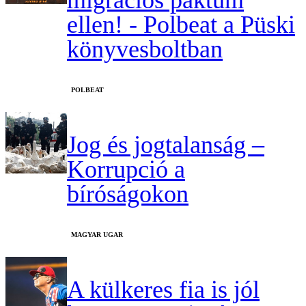
migrációs paktum
ellen! - Polbeat a Püski
könyvesboltban
‎POLBEAT
Jog és jogtalanság –
Korrupció a
bíróságokon
MAGYAR UGAR
A külkeres fia is jól