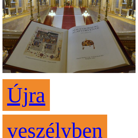
Újra
veszélyben