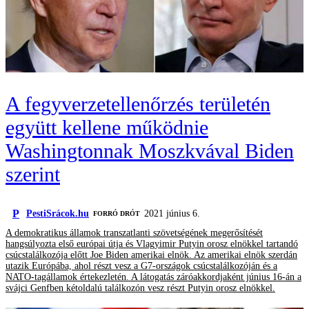
A fegyverzetellenőrzés területén
együtt kellene működnie
Washingtonnak Moszkvával Biden
szerint
P
PestiSrácok.hu
2021 június 6.
FORRÓ DRÓT
A demokratikus államok transzatlanti szövetségének megerősítését
hangsúlyozta első európai útja és Vlagyimir Putyin orosz elnökkel tartandó
csúcstalálkozója előtt Joe Biden amerikai elnök. Az amerikai elnök szerdán
utazik Európába, ahol részt vesz a G7-országok csúcstalálkozóján és a
NATO-tagállamok értekezletén. A látogatás záróakkordjaként június 16-án a
svájci Genfben kétoldalú találkozón vesz részt Putyin orosz elnökkel.