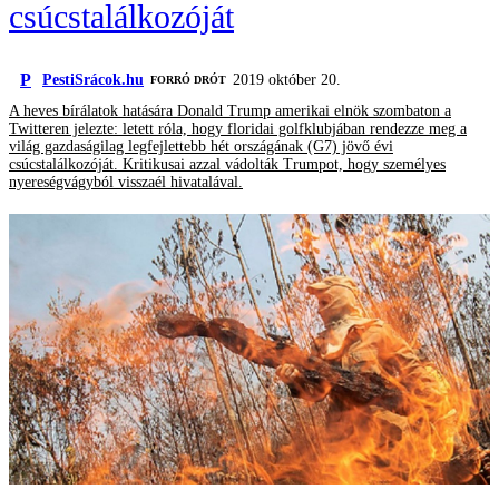
csúcstalálkozóját
P
PestiSrácok.hu
2019 október 20.
FORRÓ DRÓT
A heves bírálatok hatására Donald Trump amerikai elnök szombaton a
Twitteren jelezte: letett róla, hogy floridai golfklubjában rendezze meg a
világ gazdaságilag legfejlettebb hét országának (G7) jövő évi
csúcstalálkozóját. Kritikusai azzal vádolták Trumpot, hogy személyes
nyereségvágyból visszaél hivatalával.