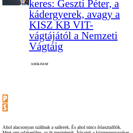
keres: Geszti Péter, a
kádergyerek, avagy a
KISZ KB VIT-
vágtájától a Nemzeti
Vágtáig
A HÁLÓZAT
Ahol alacsonyan szállnak a sallerek. És ahol nincs íróasztalfiók.
Mert ami odakerülne, az itt megjelenik. Írásaink a közmegegyezéses