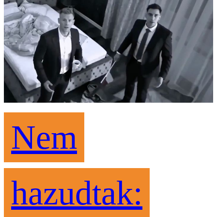
Nem
hazudtak: