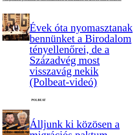
Évek óta nyomasztanak
bennünket a Birodalom
tényellenőrei, de a
Századvég most
visszavág nekik
(Polbeat-videó)
‎POLBEAT
Álljunk ki közösen a