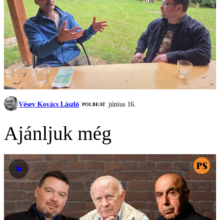
Vésey Kovács László
június 16.
‎POLBEAT
Ajánljuk még