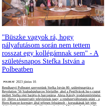
"Büszke vagyok rá, hogy
pályafutásom során nem tettem
rosszat egy kollégámnak sem" - A
születésnapos Stefka István a
Polbeatben
2023 június 10.
‎POLBEAT
Rendhagyó Polbeatet szerveztünk Stefka István 80. születésnapjára a
Revolution '56 Szabadságharcos Sörözőbe, ahol a PestiSrácok.hu-s csapat
mellett Stefka régi barátja és harcostársa, Alexa Károly irodalomtörténész,
író, illetve a konzervatív televíziózás nagy, a rendszerváltoztatás utáni - a
Horn-Kuncze-kormány által teljesen felszámolt - korszakának két jeles