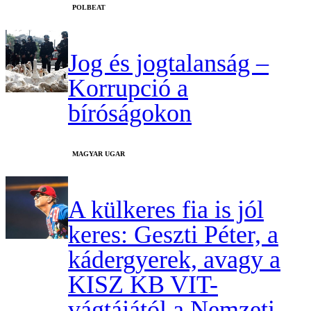
‎POLBEAT
Jog és jogtalanság –
Korrupció a
bíróságokon
MAGYAR UGAR
A külkeres fia is jól
keres: Geszti Péter, a
kádergyerek, avagy a
KISZ KB VIT-
vágtájától a Nemzeti