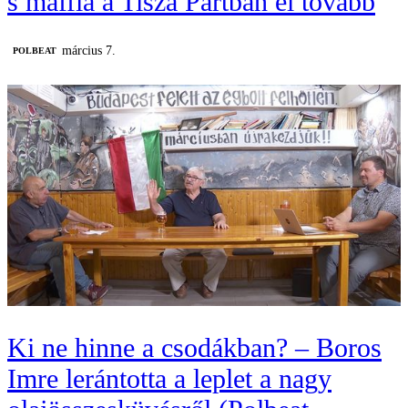
s maffia a Tisza Pártban él tovább
március 7.
‎POLBEAT
Ki ne hinne a csodákban? – Boros
Imre lerántotta a leplet a nagy