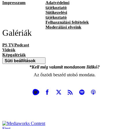
Impresszum
Adatvédelmi
tájékoztató
Sütikezelési
tájékoztató
Felhasználási feltételek
Moderálási elveink
Galériák
PS TVPodcast
Videók
Képgalériák
Süti beállítások
*Kell még valamit mondanom Ildikó?
Az őszödi beszéd utolsó mondata.