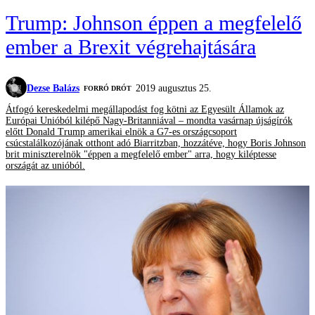
Trump: Johnson éppen a megfelelő
ember a Brexit végrehajtására
Dezse Balázs
2019 augusztus 25.
FORRÓ DRÓT
Átfogó kereskedelmi megállapodást fog kötni az Egyesült Államok az
Európai Unióból kilépő Nagy-Britanniával – mondta vasárnap újságírók
előtt Donald Trump amerikai elnök a G7-es országcsoport
csúcstalálkozójának otthont adó Biarritzban, hozzátéve, hogy Boris Johnson
brit miniszterelnök "éppen a megfelelő ember" arra, hogy kiléptesse
országát az unióból.