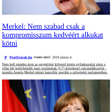
Merkel: Nem szabad csak a
kompromisszum kedvéért alkukat
kötni
P
PestiSrácok.hu
2018 június 6.
FORRÓ DRÓT
Nem kell minden áron az egyetértést kifejező közös nyilatkozattal zárni a
világ hét legfejlettebb ipari országának (G7) következő csúcstalálkozóját -
mondta Angela Merkel német kancellár szerdán a szövetségi parlamentben.