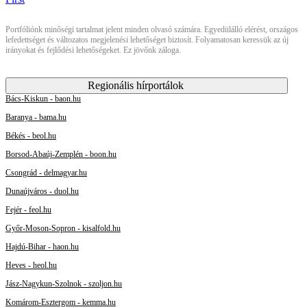
Portfóliónk minőségi tartalmat jelent minden olvasó számára. Egyedülálló elérést, országos
lefedettséget és változatos megjelenési lehetőséget biztosít. Folyamatosan keressük az új
irányokat és fejlődési lehetőségeket. Ez jövőnk záloga.
Regionális hírportálok
Bács-Kiskun - baon.hu
Baranya - bama.hu
Békés - beol.hu
Borsod-Abaúj-Zemplén - boon.hu
Csongrád - delmagyar.hu
Dunaújváros - duol.hu
Fejér - feol.hu
Győr-Moson-Sopron - kisalfold.hu
Hajdú-Bihar - haon.hu
Heves - heol.hu
Jász-Nagykun-Szolnok - szoljon.hu
Komárom-Esztergom - kemma.hu