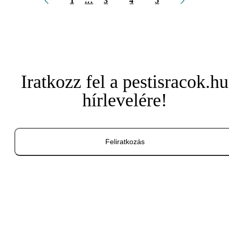
1
...
3
4
5
Iratkozz fel a pestisracok.hu
hírlevelére!
Feliratkozás