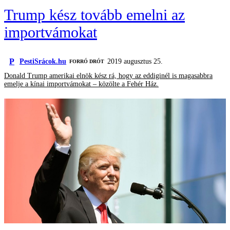
Trump kész tovább emelni az
importvámokat
P
PestiSrácok.hu
2019 augusztus 25.
FORRÓ DRÓT
Donald Trump amerikai elnök kész rá, hogy az eddiginél is magasabbra
emelje a kínai importvámokat – közölte a Fehér Ház.