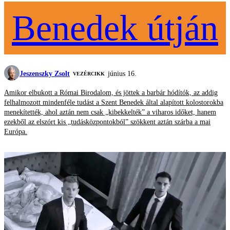
Benedek útján
Jeszenszky Zsolt
június 16.
VEZÉRCIKK
Amikor elbukott a Római Birodalom, és jöttek a barbár hódítók, az addig
felhalmozott mindenféle tudást a Szent Benedek által alapított kolostorokba
menekítették, ahol aztán nem csak „kibekkelték” a viharos időket, hanem
ezekből az elszórt kis „tudásközpontokból” szökkent aztán szárba a mai
Európa.