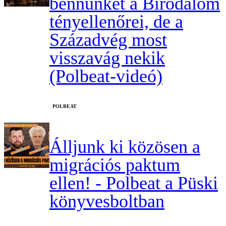
bennünket a Birodalom
tényellenőrei, de a
Századvég most
visszavág nekik
(Polbeat-videó)
‎POLBEAT
Álljunk ki közösen a
migrációs paktum
ellen! - Polbeat a Püski
könyvesboltban