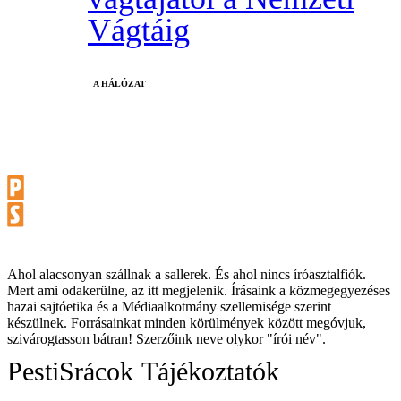
Vágtáig
A HÁLÓZAT
Ahol alacsonyan szállnak a sallerek. És ahol nincs íróasztalfiók.
Mert ami odakerülne, az itt megjelenik. Írásaink a közmegegyezéses
hazai sajtóetika és a Médiaalkotmány szellemisége szerint
készülnek. Forrásainkat minden körülmények között megóvjuk,
szivárogtasson bátran! Szerzőink neve olykor "írói név".
PestiSrácok
Tájékoztatók