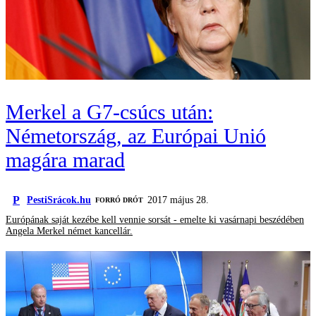
Merkel a G7-csúcs után:
Németország, az Európai Unió
magára marad
P
PestiSrácok.hu
2017 május 28.
FORRÓ DRÓT
Európának saját kezébe kell vennie sorsát - emelte ki vasárnapi beszédében
Angela Merkel német kancellár.