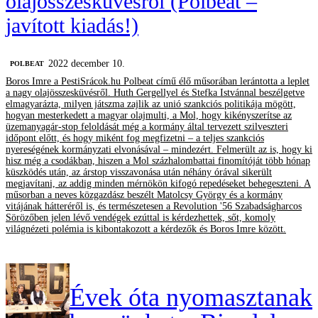
olajösszesküvésről (Polbeat –
javított kiadás!)
2022 december 10.
‎POLBEAT
Boros Imre a PestiSrácok.hu Polbeat című élő műsorában lerántotta a leplet
a nagy olajösszesküvésről. Huth Gergellyel és Stefka Istvánnal beszélgetve
elmagyarázta, milyen játszma zajlik az unió szankciós politikája mögött,
hogyan mesterkedett a magyar olajmulti, a Mol, hogy kikényszerítse az
üzemanyagár-stop feloldását még a kormány által tervezett szilveszteri
időpont előtt, és hogy miként fog megfizetni – a teljes szankciós
nyereségének kormányzati elvonásával – mindezért. Felmerült az is, hogy ki
hisz még a csodákban, hiszen a Mol százhalombattai finomítóját több hónap
küszködés után, az árstop visszavonása után néhány órával sikerült
megjavítani, az addig minden mérnökön kifogó repedéseket behegeszteni. A
műsorban a neves közgazdász beszélt Matolcsy György és a kormány
vitájának hátteréről is, és természetesen a Revolution '56 Szabadságharcos
Sörözőben jelen lévő vendégek ezúttal is kérdezhettek, sőt, komoly
világnézeti polémia is kibontakozott a kérdezők és Boros Imre között.
Évek óta nyomasztanak