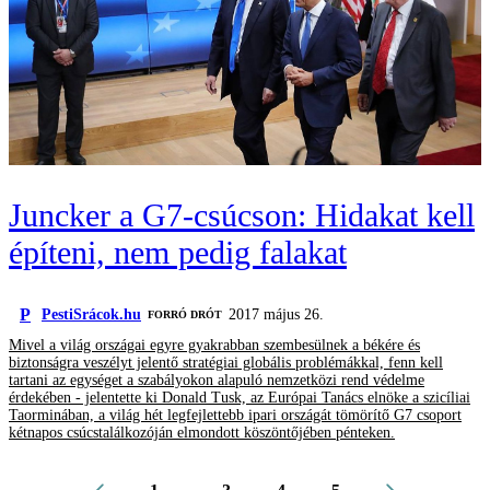
Juncker a G7-csúcson: Hidakat kell
építeni, nem pedig falakat
P
PestiSrácok.hu
2017 május 26.
FORRÓ DRÓT
Mivel a világ országai egyre gyakrabban szembesülnek a békére és
biztonságra veszélyt jelentő stratégiai globális problémákkal, fenn kell
tartani az egységet a szabályokon alapuló nemzetközi rend védelme
érdekében - jelentette ki Donald Tusk, az Európai Tanács elnöke a szicíliai
Taorminában, a világ hét legfejlettebb ipari országát tömörítő G7 csoport
kétnapos csúcstalálkozóján elmondott köszöntőjében pénteken.