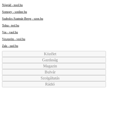
Nógrád - nool.hu
Somogy - sonline.hu
Szabolcs-Szatmár-Bereg - szon.hu
Tolna - teol.hu
Vas - vaol.hu
Veszprém - veol.hu
Zala - zaol.hu
Közélet
Gazdaság
Magazin
Bulvár
Szolgáltatás
Rádió