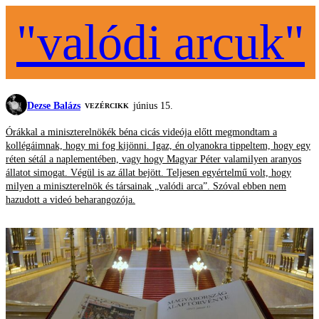
"valódi arcuk"
Dezse Balázs
június 15.
VEZÉRCIKK
Órákkal a miniszterelnökék béna cicás videója előtt megmondtam a
kollégáimnak, hogy mi fog kijönni. Igaz, én olyanokra tippeltem, hogy egy
réten sétál a naplementében, vagy hogy Magyar Péter valamilyen aranyos
állatot simogat. Végül is az állat bejött. Teljesen egyértelmű volt, hogy
milyen a miniszterelnök és társainak „valódi arca”. Szóval ebben nem
hazudott a videó beharangozója.