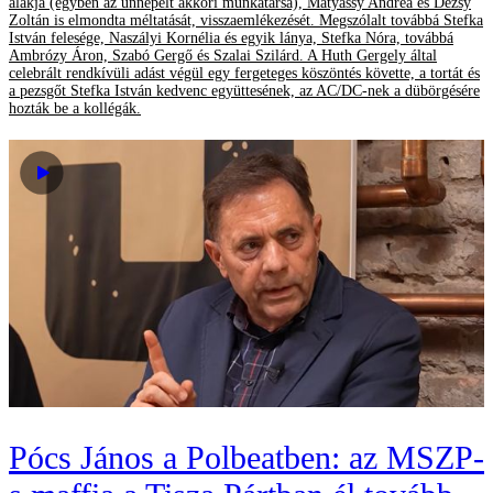
alakja (egyben az ünnepelt akkori munkatársa), Mátyássy Andrea és Dézsy
Zoltán is elmondta méltatását, visszaemlékezését. Megszólalt továbbá Stefka
István felesége, Naszályi Kornélia és egyik lánya, Stefka Nóra, továbbá
Ambrózy Áron, Szabó Gergő és Szalai Szilárd. A Huth Gergely által
celebrált rendkívüli adást végül egy fergeteges köszöntés követte, a tortát és
a pezsgőt Stefka István kedvenc együttesének, az AC/DC-nek a dübörgésére
hozták be a kollégák.
Pócs János a Polbeatben: az MSZP-