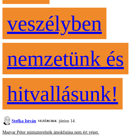
veszélyben
nemzetünk és
hitvallásunk!
Stefka István
június 14.
VEZÉRCIKK
Magyar Péter miniszterelnök ámokfutása nem ért véget.