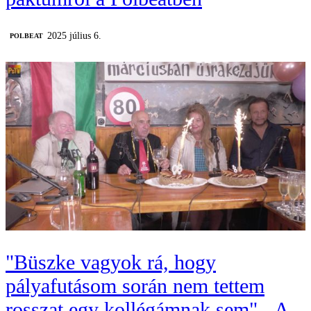
2025 július 6.
‎POLBEAT
"Büszke vagyok rá, hogy
pályafutásom során nem tettem
rosszat egy kollégámnak sem" - A