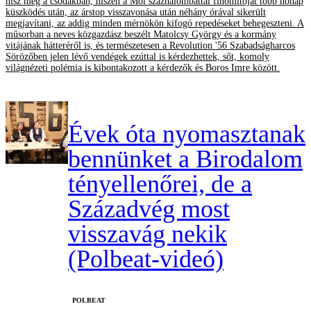
hisz még a csodákban, hiszen a Mol százhalombattai finomítóját több hónap
küszködés után, az árstop visszavonása után néhány órával sikerült
megjavítani, az addig minden mérnökön kifogó repedéseket behegeszteni. A
műsorban a neves közgazdász beszélt Matolcsy György és a kormány
vitájának hátteréről is, és természetesen a Revolution '56 Szabadságharcos
Sörözőben jelen lévő vendégek ezúttal is kérdezhettek, sőt, komoly
világnézeti polémia is kibontakozott a kérdezők és Boros Imre között.
Évek óta nyomasztanak
bennünket a Birodalom
tényellenőrei, de a
Századvég most
visszavág nekik
(Polbeat-videó)
‎POLBEAT