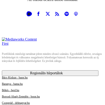
Portfóliónk minőségi tartalmat jelent minden olvasó számára. Egyedülálló elérést, országos
lefedettséget és változatos megjelenési lehetőséget biztosít. Folyamatosan keressük az új
irányokat és fejlődési lehetőségeket. Ez jövőnk záloga.
Regionális hírportálok
Bács-Kiskun - baon.hu
Baranya - bama.hu
Békés - beol.hu
Borsod-Abaúj-Zemplén - boon.hu
Csongrád - delmagyar.hu