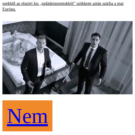
ezekből az elszórt kis „tudásközpontokból” szökkent aztán szárba a mai
Európa.
Nem