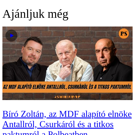
Ajánljuk még
Bíró Zoltán, az MDF alapító elnöke
Antallról, Csurkáról és a titkos
paktumról a Polbeatben