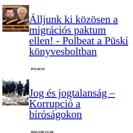
Álljunk ki közösen a
migrációs paktum
ellen! - Polbeat a Püski
könyvesboltban
‎POLBEAT
Jog és jogtalanság –
Korrupció a
bíróságokon
MAGYAR UGAR