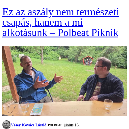
Ez az aszály nem természeti
csapás, hanem a mi
alkotásunk – Polbeat Piknik
Vésey Kovács László
június 16.
‎POLBEAT