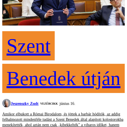
Szent
Benedek útján
Jeszenszky Zsolt
június 16.
VEZÉRCIKK
Amikor elbukott a Római Birodalom, és jöttek a barbár hódítók, az addig
felhalmozott mindenféle tudást a Szent Benedek által alapított kolostorokba
menekítették, ahol aztán nem csak „kibekkelték” a viharos időket, hanem