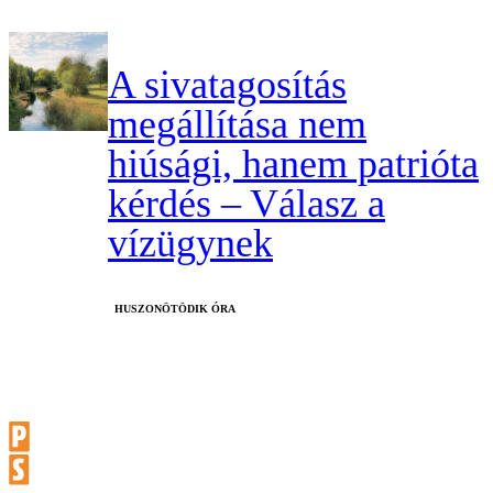
A sivatagosítás
megállítása nem
hiúsági, hanem patrióta
kérdés – Válasz a
vízügynek
HUSZONÖTÖDIK ÓRA