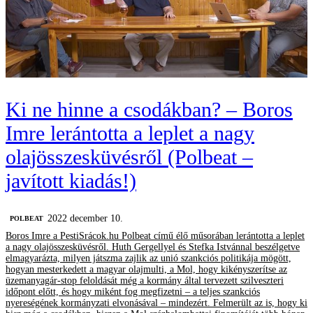
Ki ne hinne a csodákban? – Boros
Imre lerántotta a leplet a nagy
olajösszesküvésről (Polbeat –
javított kiadás!)
2022 december 10.
‎POLBEAT
Boros Imre a PestiSrácok.hu Polbeat című élő műsorában lerántotta a leplet
a nagy olajösszesküvésről. Huth Gergellyel és Stefka Istvánnal beszélgetve
elmagyarázta, milyen játszma zajlik az unió szankciós politikája mögött,
hogyan mesterkedett a magyar olajmulti, a Mol, hogy kikényszerítse az
üzemanyagár-stop feloldását még a kormány által tervezett szilveszteri
időpont előtt, és hogy miként fog megfizetni – a teljes szankciós
nyereségének kormányzati elvonásával – mindezért. Felmerült az is, hogy ki