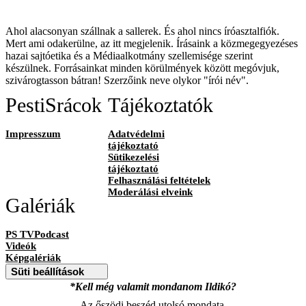
Ahol alacsonyan szállnak a sallerek. És ahol nincs íróasztalfiók.
Mert ami odakerülne, az itt megjelenik. Írásaink a közmegegyezéses
hazai sajtóetika és a Médiaalkotmány szellemisége szerint
készülnek. Forrásainkat minden körülmények között megóvjuk,
szivárogtasson bátran! Szerzőink neve olykor "írói név".
PestiSrácok
Tájékoztatók
Impresszum
Adatvédelmi
tájékoztató
Sütikezelési
tájékoztató
Felhasználási feltételek
Moderálási elveink
Galériák
PS TVPodcast
Videók
Képgalériák
Süti beállítások
*Kell még valamit mondanom Ildikó?
Az őszödi beszéd utolsó mondata.