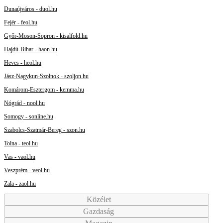
Dunaújváros - duol.hu
Fejér - feol.hu
Győr-Moson-Sopron - kisalfold.hu
Hajdú-Bihar - haon.hu
Heves - heol.hu
Jász-Nagykun-Szolnok - szoljon.hu
Komárom-Esztergom - kemma.hu
Nógrád - nool.hu
Somogy - sonline.hu
Szabolcs-Szatmár-Bereg - szon.hu
Tolna - teol.hu
Vas - vaol.hu
Veszprém - veol.hu
Zala - zaol.hu
Közélet
Gazdaság