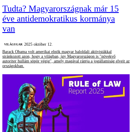
Tudta? Magyarországnak már 15
éve antidemokratikus kormánya
van
2025 október 12.
VILÁGUGAR
Barack Obama volt amerikai elnök magyar baloldali aktivistákkal
siránkozott azon, hogy a világban, így Magyarországon is "növekvő
autoriter hullám söpör végig", amely magával rántja a jogállamiság elveit az
országokban.