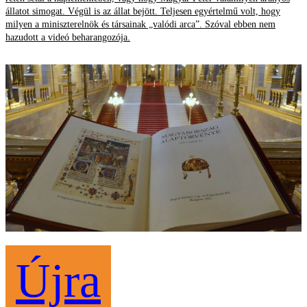
állatot simogat. Végül is az állat bejött. Teljesen egyértelmű volt, hogy
milyen a miniszterelnök és társainak „valódi arca”. Szóval ebben nem
hazudott a videó beharangozója.
Újra