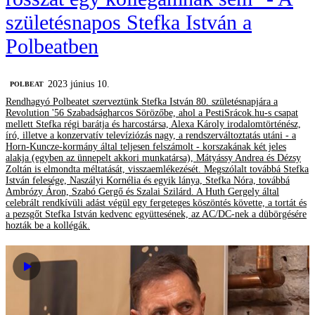
születésnapos Stefka István a
Polbeatben
2023 június 10.
‎POLBEAT
Rendhagyó Polbeatet szerveztünk Stefka István 80. születésnapjára a
Revolution '56 Szabadságharcos Sörözőbe, ahol a PestiSrácok.hu-s csapat
mellett Stefka régi barátja és harcostársa, Alexa Károly irodalomtörténész,
író, illetve a konzervatív televíziózás nagy, a rendszerváltoztatás utáni - a
Horn-Kuncze-kormány által teljesen felszámolt - korszakának két jeles
alakja (egyben az ünnepelt akkori munkatársa), Mátyássy Andrea és Dézsy
Zoltán is elmondta méltatását, visszaemlékezését. Megszólalt továbbá Stefka
István felesége, Naszályi Kornélia és egyik lánya, Stefka Nóra, továbbá
Ambrózy Áron, Szabó Gergő és Szalai Szilárd. A Huth Gergely által
celebrált rendkívüli adást végül egy fergeteges köszöntés követte, a tortát és
a pezsgőt Stefka István kedvenc együttesének, az AC/DC-nek a dübörgésére
hozták be a kollégák.