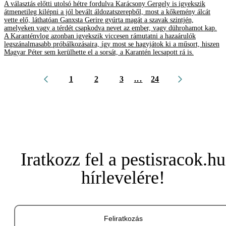
A választás előtti utolsó hétre fordulva Karácsony Gergely is igyekszik
átmenetileg kilépni a jól bevált áldozatszerepből, most a kőkemény álcát
vette elő, láthatóan Ganxsta Gerire gyúrta magát a szavak szintjén,
amelyeken vagy a térdét csapkodva nevet az ember, vagy dührohamot kap.
A Karanténvlog azonban igyekszik viccesen rámutatni a hazaárulók
legszánalmasabb próbálkozásaira, így most se hagyjátok ki a műsort, hiszen
Magyar Péter sem kerülhette el a sorsát, a Karantén lecsapott rá is.
1
2
3
...
24
Iratkozz fel a pestisracok.hu
hírlevelére!
Feliratkozás