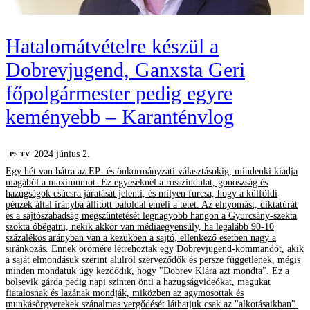
Hatalomátvételre készül a
Dobrevjugend, Ganxsta Geri
főpolgármester pedig egyre
keményebb – Karanténvlog
2024 június 2.
PS TV
Egy hét van hátra az EP- és önkormányzati választásokig, mindenki kiadja
magából a maximumot. Ez egyeseknél a rosszindulat, gonoszság és
hazugságok csúcsra járatását jelenti, és milyen furcsa, hogy a külföldi
pénzek által irányba állított baloldal emeli a tétet. Az elnyomást, diktatúrát
és a sajtószabadság megszüntetését legnagyobb hangon a Gyurcsány-szekta
szokta óbégatni, nekik akkor van médiaegyensúly, ha legalább 90-10
százalékos arányban van a kezükben a sajtó, ellenkező esetben nagy a
siránkozás. Ennek örömére létrehoztak egy Dobrevjugend-kommandót, akik
a saját elmondásuk szerint alulról szerveződők és persze függetlenek, mégis
minden mondatuk úgy kezdődik, hogy "Dobrev Klára azt mondta". Ez a
bolsevik gárda pedig napi szinten önti a hazugságvideókat, magukat
fiatalosnak és lazának mondják, miközben az agymosottak és
munkásőrgyerekek szánalmas vergődését láthatjuk csak az "alkotásaikban".