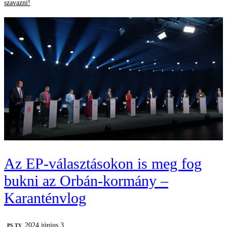
szavazni!
Az EP-választásokon is meg fog
bukni az Orbán-kormány –
Karanténvlog
2024 június 3.
PS TV