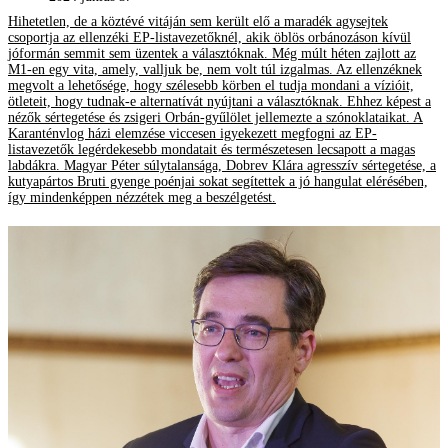
Hihetetlen, de a köztévé vitáján sem került elő a maradék agysejtek
csoportja az ellenzéki EP-listavezetőknél, akik öblös orbánozáson kívül
jóformán semmit sem üzentek a választóknak. Még múlt héten zajlott az
M1-en egy vita, amely, valljuk be, nem volt túl izgalmas. Az ellenzéknek
megvolt a lehetősége, hogy szélesebb körben el tudja mondani a vízióit,
ötleteit, hogy tudnak-e alternatívát nyújtani a választóknak. Ehhez képest a
nézők sértegetése és zsigeri Orbán-gyűlölet jellemezte a szónoklataikat. A
Karanténvlog házi elemzése viccesen igyekezett megfogni az EP-
listavezetők legérdekesebb mondatait és természetesen lecsapott a magas
labdákra. Magyar Péter súlytalansága, Dobrev Klára agresszív sértegetése, a
kutyapártos Bruti gyenge poénjai sokat segítettek a jó hangulat elérésében,
így mindenképpen nézzétek meg a beszélgetést.