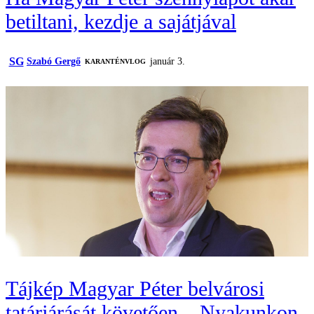
betiltani, kezdje a sajátjával
SG
Szabó Gergő
január 3.
KARANTÉNVLOG
Tájkép Magyar Péter belvárosi
tatárjárását követően – Nyakunkon