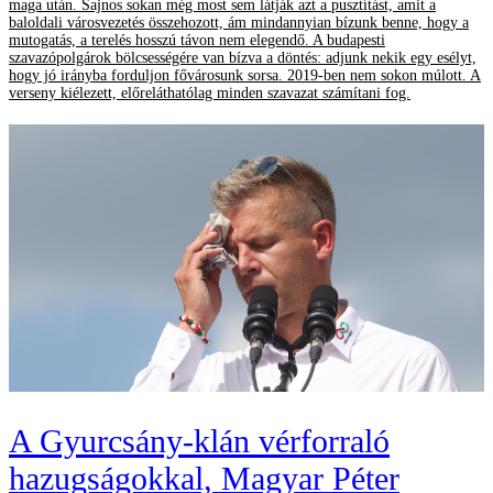
maga után. Sajnos sokan még most sem látják azt a pusztítást, amit a
baloldali városvezetés összehozott, ám mindannyian bízunk benne, hogy a
mutogatás, a terelés hosszú távon nem elegendő. A budapesti
szavazópolgárok bölcsességére van bízva a döntés: adjunk nekik egy esélyt,
hogy jó irányba forduljon fővárosunk sorsa. 2019-ben nem sokon múlott. A
verseny kiélezett, előreláthatólag minden szavazat számítani fog.
A Gyurcsány-klán vérforraló
hazugságokkal, Magyar Péter