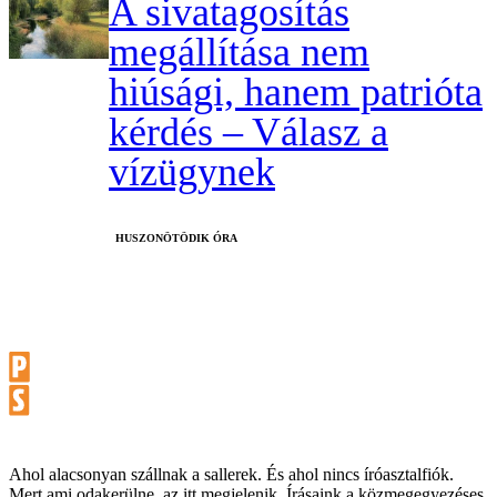
A sivatagosítás
megállítása nem
hiúsági, hanem patrióta
kérdés – Válasz a
vízügynek
HUSZONÖTÖDIK ÓRA
Ahol alacsonyan szállnak a sallerek. És ahol nincs íróasztalfiók.
Mert ami odakerülne, az itt megjelenik. Írásaink a közmegegyezéses