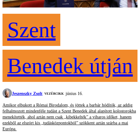
Szent
Benedek útján
Jeszenszky Zsolt
június 16.
VEZÉRCIKK
Amikor elbukott a Római Birodalom, és jöttek a barbár hódítók, az addig
felhalmozott mindenféle tudást a Szent Benedek által alapított kolostorokba
menekítették, ahol aztán nem csak „kibekkelték” a viharos időket, hanem
ezekből az elszórt kis „tudásközpontokból” szökkent aztán szárba a mai
Európa.