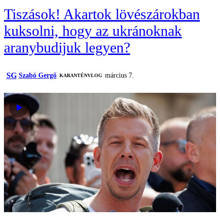
Tiszások! Akartok lövészárokban
kuksolni, hogy az ukránoknak
aranybudijuk legyen?
SG
Szabó Gergő
március 7.
KARANTÉNVLOG