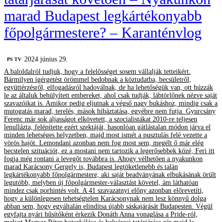
marad Budapest legkártékonyabb
főpolgármestere? – Karanténvlog
2024 június 29.
PS TV
A baloldalról tudjuk, hogy a felelősséget sosem vállalják tetteikért.
Bármilyen ígérgetést örömmel bedobnak a köztudatba, becsületről,
együttérzésről, elfogadásról hadoválnak, de ha lehetőségük van, ott húzzák
le az általuk behülyített embereket, ahol csak tudják, lábtörlőnek nézve saját
szavazóikat is. Amikor pedig eljutnak a végső nagy bukáshoz, mindig csak a
mutogatás marad, terelés, mások hibáztatása, egyébre nem futja. Gyurcsány
Ferenc már sok aljasságot elkövetett, a szocialistákat 2010-re teljesen
lenullázta, felépítette ezért szektáját, hasonlóan gátlástalan módon járva el
minden lehetséges helyzetben, majd most ismét a pusztulás felé vezette a
vörös hajót. Lemondani azonban nem fog most sem, megélt ő már elég
becstelen szituációt, ez a mostani nem tartozik a legerősebbek közé, Feri itt
fogja még rontani a levegőt továbbra is. Ahogy vélhetően a nyakunkon
marad Karácsony Gergely is, Budapest legtöketlenebb és talán
legkártékonyabb főpolgármestere, aki saját beadványának elbukásának örült
legutóbb, melyben új főpolgármester-választást követel, ám láthatóan
mindez csak porhintés volt. A 41 szavazatnyi előny azonban előrevetíti,
hogy a különlegesen tehetségtelen Karácsonynak nem lesz könnyű dolga
abban sem, hogy egyáltalán elindítsa újabb sáskajárását Budapesten. Végül
egyfajta nyári hűsítőként érkezik Donáth Anna vonaglása a Pride-ról,