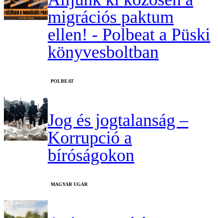
migrációs paktum
ellen! - Polbeat a Püski
könyvesboltban
‎POLBEAT
Jog és jogtalanság –
Korrupció a
bíróságokon
MAGYAR UGAR