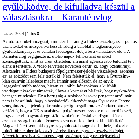
gyűlölködve, de kifulladva készül a
választásokra – Karanténvlog
2024 június 8.
PS TV
Az utolsó erőket mozgósítja minden fél: amíg a Fidesz összefogással, pontos
üzenetekkel és mozgósítva készül, addig a baloldal a legkeményebb
gyűlöletkampányát és céltalan fröcsögését dobja be a választások előtt. A
Karanténvlog végignézte az utolsó napok felhozatalát és abból
szemezgettünk, amit az üres, ötlettelen, ám annál agresszívabb baloldal tett
elénk a terítékre. A videó felvételét követően derült ki, hogy Szentkirályi
Alexandra, a Fidesz budapesti főpolgármester-jelöltje visszalépett, azonban
ezt az epizódot sem felejtettük ki. Nem felejtettük el, hogy a Gyurcsány-
klán csúnyán leleplezte magát, immár nem először, de az egyik
legegyértelműbb módon, hiszen az utóbbi hónapokban a külföldi
vendégmunkásokat támadták, illetve a kormányt bírálták, hogy nyakra-főre
beenged mindenkit. Ez a hazugság a szokásos húrokat pengette: arról már
nem is beszélünk, hogy a bevándorlók érkezését maga Gyurcsány Ferenc
szorgalmazta, a jelenlegi kormány pedig megállította az áradatot, ám az
vérlázító, hogy a DK-s tatabányai polgármester asszony most arról beszél,
hogy a helyi magyarok egoisták, az ukrán és ázsiai vendégmunkások
azonban szorgalmasak. Természetesen nem felejthettük ki a kifulladó
Magyar Pétert sem, aki egyre nagyobb ostobaságokba fut bele, miközben
minél több ember látja önző, nárcisztikus és egyre agresszívabb énjét.
Nézzétek most is a Karanténvlogot, vasárnap pedig ne felejtsetek el