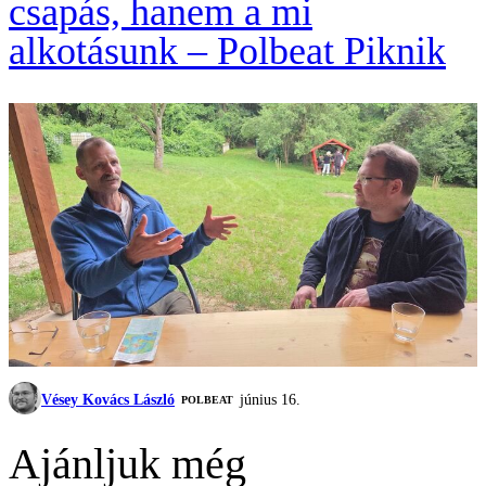
csapás, hanem a mi
alkotásunk – Polbeat Piknik
Vésey Kovács László
június 16.
‎POLBEAT
Ajánljuk még