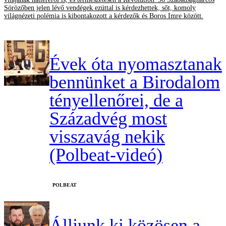
Sörözőben jelen lévő vendégek ezúttal is kérdezhettek, sőt, komoly
világnézeti polémia is kibontakozott a kérdezők és Boros Imre között.
Évek óta nyomasztanak
bennünket a Birodalom
tényellenőrei, de a
Századvég most
visszavág nekik
(Polbeat-videó)
‎POLBEAT
Álljunk ki közösen a