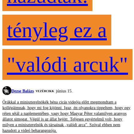
tényleg ez a
"valódi arcuk"
Dezse Balázs
június 15.
VEZÉRCIKK
Órákkal a miniszterelnökék béna cicás videója előtt megmondtam a
kollégáimnak, hogy mi fog kijönni. Igaz, én olyanokra tippeltem, hogy egy
réten sétál a naplementében, vagy hogy Magyar Péter valamilyen aranyos
állatot simogat. Végül is az állat bejött. Teljesen egyértelmű volt, hogy
milyen a miniszterelnök és társainak „valódi arca”. Szóval ebben nem
hazudott a videó beharangozója.