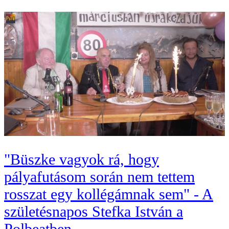
"Büszke vagyok rá, hogy
pályafutásom során nem tettem
rosszat egy kollégámnak sem" - A
születésnapos Stefka István a
Polbeatben