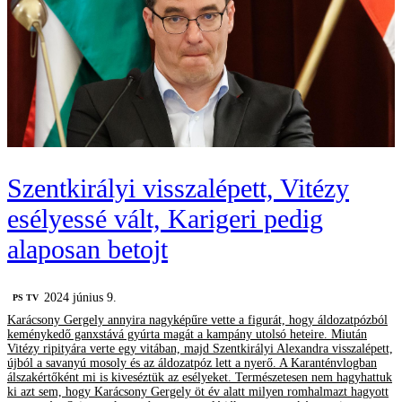
Szentkirályi visszalépett, Vitézy
esélyessé vált, Karigeri pedig
alaposan betojt
2024 június 9.
PS TV
Karácsony Gergely annyira nagyképűre vette a figurát, hogy áldozatpózból
keménykedő ganxstává gyúrta magát a kampány utolsó heteire. Miután
Vitézy ripityára verte egy vitában, majd Szentkirályi Alexandra visszalépett,
újból a savanyú mosoly és az áldozatpóz lett a nyerő. A Karanténvlogban
álszakértőként mi is kiveséztük az esélyeket. Természetesen nem hagyhattuk
ki azt sem, hogy Karácsony Gergely öt év alatt milyen romhalmazt hagyott