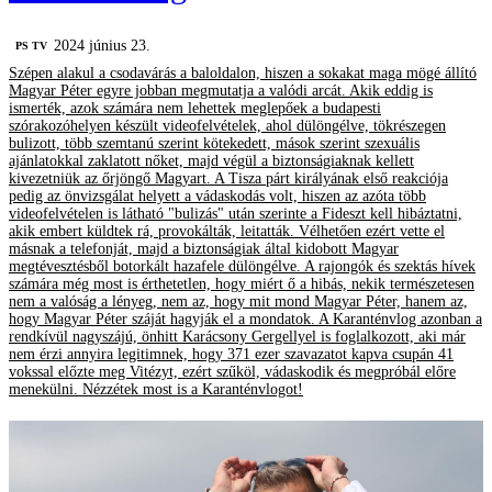
2024 június 23.
PS TV
Szépen alakul a csodavárás a baloldalon, hiszen a sokakat maga mögé állító
Magyar Péter egyre jobban megmutatja a valódi arcát. Akik eddig is
ismerték, azok számára nem lehettek meglepőek a budapesti
szórakozóhelyen készült videofelvételek, ahol dülöngélve, tökrészegen
bulizott, több szemtanú szerint kötekedett, mások szerint szexuális
ajánlatokkal zaklatott nőket, majd végül a biztonságiaknak kellett
kivezetniük az őrjöngő Magyart. A Tisza párt királyának első reakciója
pedig az önvizsgálat helyett a vádaskodás volt, hiszen az azóta több
videofelvételen is látható "bulizás" után szerinte a Fideszt kell hibáztatni,
akik embert küldtek rá, provokálták, leitatták. Vélhetően ezért vette el
másnak a telefonját, majd a biztonságiak által kidobott Magyar
megtévesztésből botorkált hazafele dülöngélve. A rajongók és szektás hívek
számára még most is érthetetlen, hogy miért ő a hibás, nekik természetesen
nem a valóság a lényeg, nem az, hogy mit mond Magyar Péter, hanem az,
hogy Magyar Péter száját hagyják el a mondatok. A Karanténvlog azonban a
rendkívül nagyszájú, önhitt Karácsony Gergellyel is foglalkozott, aki már
nem érzi annyira legitimnek, hogy 371 ezer szavazatot kapva csupán 41
vokssal előzte meg Vitézyt, ezért szűköl, vádaskodik és megpróbál előre
menekülni. Nézzétek most is a Karanténvlogot!