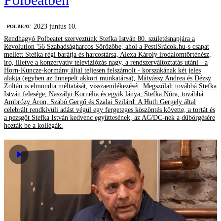
2023 június 10.
‎POLBEAT
Rendhagyó Polbeatet szerveztünk Stefka István 80. születésnapjára a
Revolution '56 Szabadságharcos Sörözőbe, ahol a PestiSrácok.hu-s csapat
mellett Stefka régi barátja és harcostársa, Alexa Károly irodalomtörténész,
író, illetve a konzervatív televíziózás nagy, a rendszerváltoztatás utáni - a
Horn-Kuncze-kormány által teljesen felszámolt - korszakának két jeles
alakja (egyben az ünnepelt akkori munkatársa), Mátyássy Andrea és Dézsy
Zoltán is elmondta méltatását, visszaemlékezését. Megszólalt továbbá Stefka
István felesége, Naszályi Kornélia és egyik lánya, Stefka Nóra, továbbá
Ambrózy Áron, Szabó Gergő és Szalai Szilárd. A Huth Gergely által
celebrált rendkívüli adást végül egy fergeteges köszöntés követte, a tortát és
a pezsgőt Stefka István kedvenc együttesének, az AC/DC-nek a dübörgésére
hozták be a kollégák.