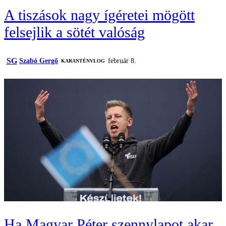
A tiszások nagy ígéretei mögött
felsejlik a sötét valóság
SG
Szabó Gergő
február 8.
KARANTÉNVLOG
Ha Magyar Péter szennylapot akar