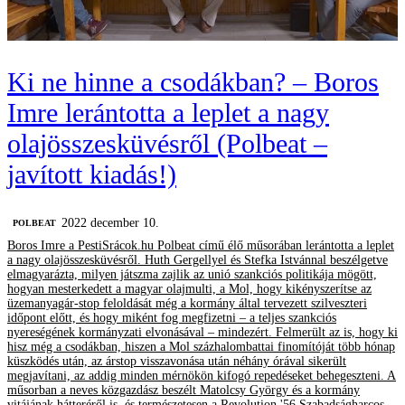
Ki ne hinne a csodákban? – Boros
Imre lerántotta a leplet a nagy
olajösszesküvésről (Polbeat –
javított kiadás!)
2022 december 10.
‎POLBEAT
Boros Imre a PestiSrácok.hu Polbeat című élő műsorában lerántotta a leplet
a nagy olajösszesküvésről. Huth Gergellyel és Stefka Istvánnal beszélgetve
elmagyarázta, milyen játszma zajlik az unió szankciós politikája mögött,
hogyan mesterkedett a magyar olajmulti, a Mol, hogy kikényszerítse az
üzemanyagár-stop feloldását még a kormány által tervezett szilveszteri
időpont előtt, és hogy miként fog megfizetni – a teljes szankciós
nyereségének kormányzati elvonásával – mindezért. Felmerült az is, hogy ki
hisz még a csodákban, hiszen a Mol százhalombattai finomítóját több hónap
küszködés után, az árstop visszavonása után néhány órával sikerült
megjavítani, az addig minden mérnökön kifogó repedéseket behegeszteni. A
műsorban a neves közgazdász beszélt Matolcsy György és a kormány
vitájának hátteréről is, és természetesen a Revolution '56 Szabadságharcos