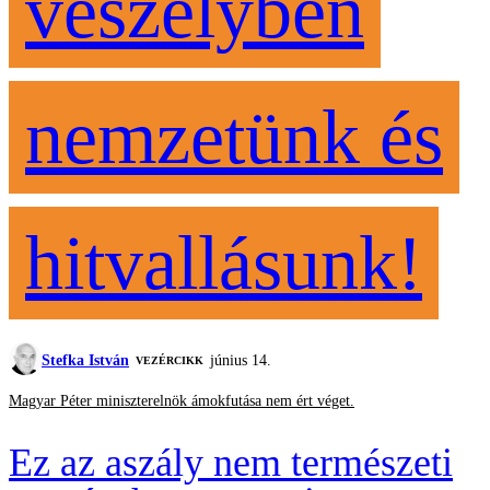
veszélyben
nemzetünk és
hitvallásunk!
Stefka István
június 14.
VEZÉRCIKK
Magyar Péter miniszterelnök ámokfutása nem ért véget.
Ez az aszály nem természeti