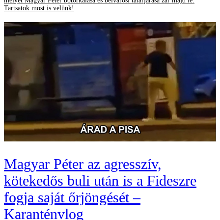
melyet Magyar Péter botorkálása és belvárosi tatárjárása zár majd le.
Tartsatok most is velünk!
Magyar Péter az agresszív,
kötekedős buli után is a Fideszre
fogja saját őrjöngését –
Karanténvlog