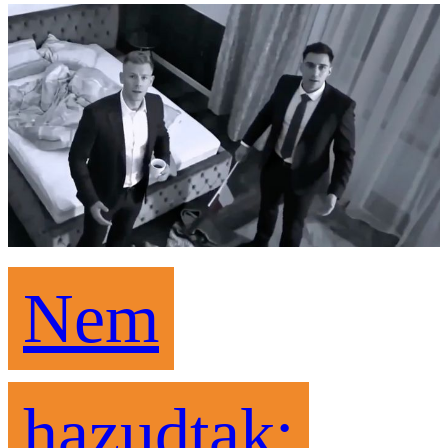
Nem
hazudtak: