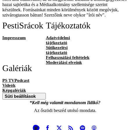
hazai sajtóetika és a Médiaalkotmány szellemisége szerint
készülnek. Forrásainkat minden körülmények között megóvjuk,
szivárogtasson bátran! Szerzőink neve olykor "írói név".
PestiSrácok
Tájékoztatók
Impresszum
Adatvédelmi
tájékoztató
Sütikezelési
tájékoztató
Felhasználási feltételek
Moderálási elveink
Galériák
PS TVPodcast
Videók
Képgalériák
Süti beállítások
*Kell még valamit mondanom Ildikó?
Az őszödi beszéd utolsó mondata.