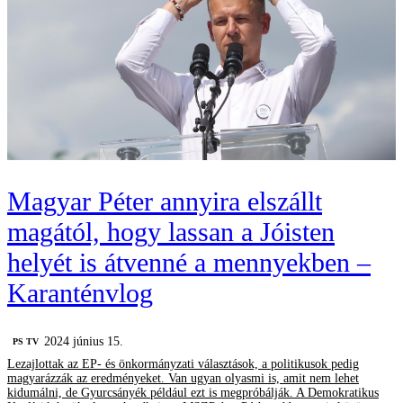
Magyar Péter annyira elszállt
magától, hogy lassan a Jóisten
helyét is átvenné a mennyekben –
Karanténvlog
2024 június 15.
PS TV
Lezajlottak az EP- és önkormányzati választások, a politikusok pedig
magyarázzák az eredményeket. Van ugyan olyasmi is, amit nem lehet
kidumálni, de Gyurcsányék például ezt is megpróbálják. A Demokratikus