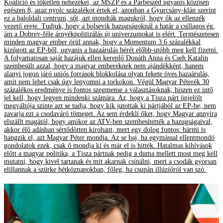
Koalíció és töketlen nehezékei, az MSZP és a Párbeszéd ugyanis közösen
egészen 8, azaz nyolc százalékot értek el, azonban a Gyurcsány-klán szerint
ez a baloldali centrum, sőt, azt mondták magukról, hogy ők az ellenzék
vezető ereje. Tudjuk, hogy a bolsevik hazugságoknál a határ a csillagos ég,
ám a Dobrev-féle árnyékpolitizálás új univerzumokat is elért. Természetesen
minden magyar ember örül annak, hogy a Momentum 3.6 százalékkal
kizúgott az EP-ből, ugyanis a hazaárulás bérét előbb-utóbb meg kell fizetni.
A folyamatosan saját hazájuk ellen kereplő Donáth Anna és Cseh Katalin
szembesült azzal, hogy a magyar embereknek nem ajándékként, hanem
alanyi jogon járó uniós források blokkolása olyan fekete öves hazaárulás,
amit nem lehet csak úgy lenyomni a torkokon. Végül Magyar Péterék 30
százalékos eredménye is fontos szegmense a választásoknak, hiszen ez intő
jel kell, hogy legyen mindenki számára. Az, hogy a Tisza párt önjelölt
megváltója szinte azt se tudja, hogy kik jutottak ki pártjából az EP-be, nem
zavarja ezt a csodaváró tömeget. Az sem érdekli őket, hogy Magyar annyira
elszállt magától, hogy amikor az ATV-ben szembesítették a hazugságaival,
akkor élő adásban sértődötten kirohant, mert egy dolog fontos: bármi is
hangzik el, azt Magyar Péter mondja. Az se baj, ha egymással ellentmondó
gondolatok ezek, csak ő mondja ki és már el is hitték. Hatalmas kihívások
előtt a magyar politika, a Tisza pártnak pedig a duma mellett most meg kell
mutatni, hogy kivel tartanak és mit akarnak csinálni, mert a csodák gyorsan
elillannak a szürke hétköznapokban, főleg, ha csupán illúzióról van szó.