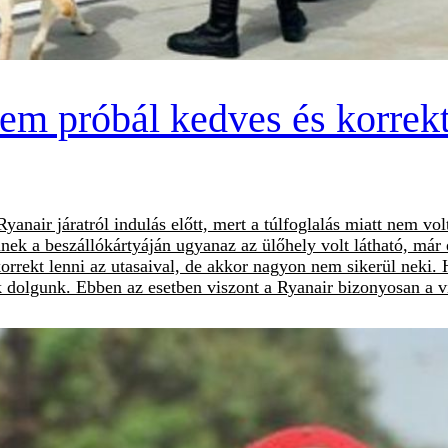
em próbál kedves és korrekt 
anair járatról indulás előtt, mert a túlfoglalás miatt nem volt
nek a beszállókártyáján ugyanaz az ülőhely volt látható, már el
rrekt lenni az utasaival, de akkor nagyon nem sikerül neki. H
ak dolgunk. Ebben az esetben viszont a Ryanair bizonyosan a v