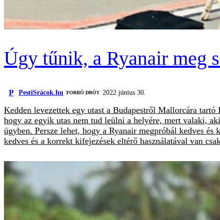
Úgy tűnik, a Ryanair meg s
P
PestiSrácok.hu
2022 június 30.
FORRÓ DRÓT
Kedden levezettek egy utast a Budapestről Mallorcára tartó Ry
hogy az egyik utas nem tud leülni a helyére, mert valaki, aki
ügyben. Persze lehet, hogy a Ryanair megpróbál kedves és ko
kedves és a korrekt kifejezések eltérő használatával van cs