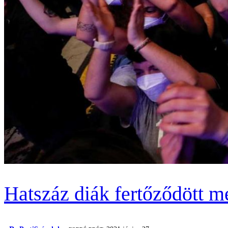
Hatszáz diák fertőződött m