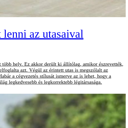
lenni az utasaival
 több hely. Ez akkor derült ki állítólag, amikor észrevették,
foglalta azt. Végül az érintett utas is megszólalt az
abár a cégvezetés stílusát ismerve az is lehet, hogy a
ilág legkedvesebb és legkorrektebb légitársasága.