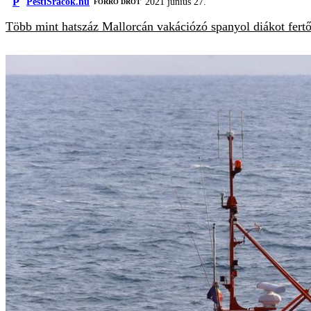
P
PestiSrácok.hu
2021 június 27.
FORRÓ DRÓT
Több mint hatszáz Mallorcán vakációzó spanyol diákot fertőz