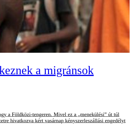
érkeznek a migránsok
gy a Földközi-tengeren. Mivel ez a „menekülési” út túl
etre hivatkozva kért vasárnap kényszerleszállási engedélyt