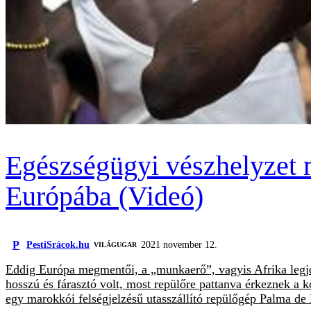
Egészségügyi vészhelyzet m
Európába (Videó)
P
PestiSrácok.hu
2021 november 12.
VILÁGUGAR
Eddig Európa megmentői, a „munkaerő”, vagyis Afrika legjob
hosszú és fárasztó volt, most repülőre pattanva érkeznek a
egy marokkói felségjelzésű utasszállító repülőgép Palma de