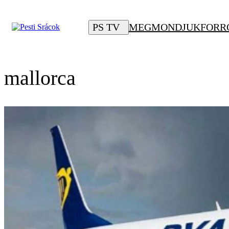
PS TV
MEGMONDJUK
FORR
mallorca