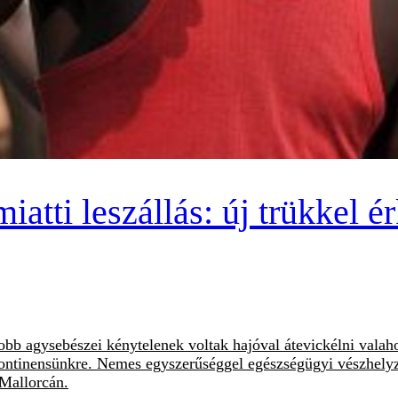
iatti leszállás: új trükkel 
b agysebészei kénytelenek voltak hajóval átevickélni valaho
 kontinensünkre. Nemes egyszerűséggel egészségügyi vészhelyz
 Mallorcán.