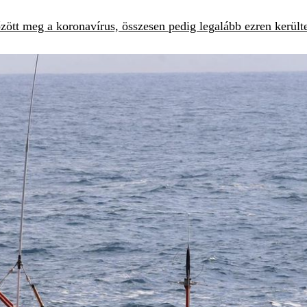
ött meg a koronavírus, összesen pedig legalább ezren kerülte