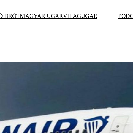
Ó DRÓT
MAGYAR UGAR
VILÁGUGAR
POD