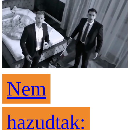
Nem
hazudtak: