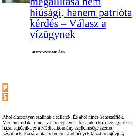
megállítása nem
hiúsági, hanem patrióta
kérdés – Válasz a
vízügynek
HUSZONÖTÖDIK ÓRA
Ahol alacsonyan szállnak a sallerek. És ahol nincs íróasztalfiók.
Mert ami odakerülne, az itt megjelenik. Írásaink a közmegegyezéses
hazai sajtóetika és a Médiaalkotmány szellemisége szerint
készülnek. Forrásainkat minden körülmények között megóvjuk,