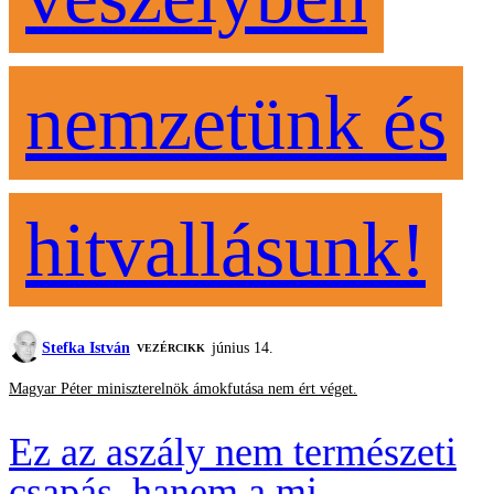
nemzetünk és
hitvallásunk!
Stefka István
június 14.
VEZÉRCIKK
Magyar Péter miniszterelnök ámokfutása nem ért véget.
Ez az aszály nem természeti
csapás, hanem a mi