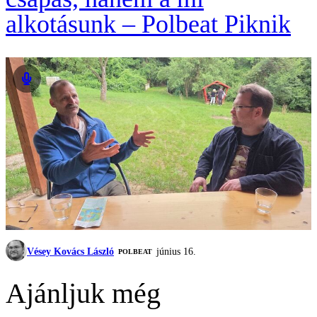
alkotásunk – Polbeat Piknik
Vésey Kovács László
június 16.
‎POLBEAT
Ajánljuk még