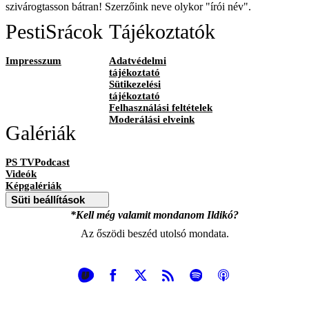
szivárogtasson bátran! Szerzőink neve olykor "írói név".
PestiSrácok
Tájékoztatók
Impresszum
Adatvédelmi
tájékoztató
Sütikezelési
tájékoztató
Felhasználási feltételek
Moderálási elveink
Galériák
PS TVPodcast
Videók
Képgalériák
Süti beállítások
*Kell még valamit mondanom Ildikó?
Az őszödi beszéd utolsó mondata.