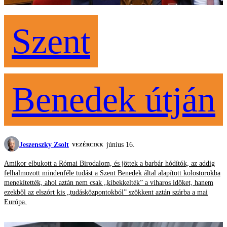
Szent
Benedek útján
Jeszenszky Zsolt
június 16.
VEZÉRCIKK
Amikor elbukott a Római Birodalom, és jöttek a barbár hódítók, az addig
felhalmozott mindenféle tudást a Szent Benedek által alapított kolostorokba
menekítették, ahol aztán nem csak „kibekkelték” a viharos időket, hanem
ezekből az elszórt kis „tudásközpontokból” szökkent aztán szárba a mai
Európa.