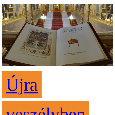
Újra
veszélyben