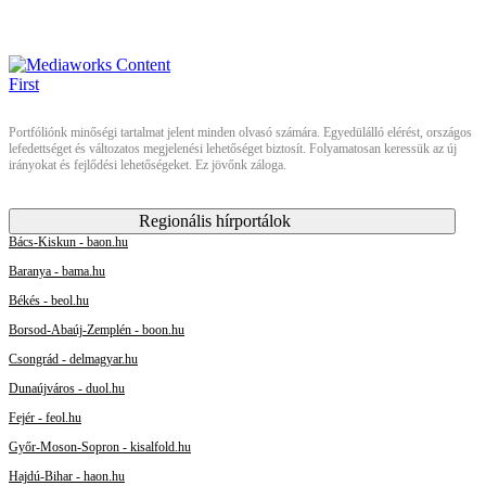
Portfóliónk minőségi tartalmat jelent minden olvasó számára. Egyedülálló elérést, országos
lefedettséget és változatos megjelenési lehetőséget biztosít. Folyamatosan keressük az új
irányokat és fejlődési lehetőségeket. Ez jövőnk záloga.
Regionális hírportálok
Bács-Kiskun - baon.hu
Baranya - bama.hu
Békés - beol.hu
Borsod-Abaúj-Zemplén - boon.hu
Csongrád - delmagyar.hu
Dunaújváros - duol.hu
Fejér - feol.hu
Győr-Moson-Sopron - kisalfold.hu
Hajdú-Bihar - haon.hu