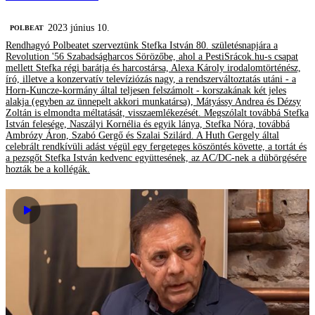
2023 június 10.
‎POLBEAT
Rendhagyó Polbeatet szerveztünk Stefka István 80. születésnapjára a
Revolution '56 Szabadságharcos Sörözőbe, ahol a PestiSrácok.hu-s csapat
mellett Stefka régi barátja és harcostársa, Alexa Károly irodalomtörténész,
író, illetve a konzervatív televíziózás nagy, a rendszerváltoztatás utáni - a
Horn-Kuncze-kormány által teljesen felszámolt - korszakának két jeles
alakja (egyben az ünnepelt akkori munkatársa), Mátyássy Andrea és Dézsy
Zoltán is elmondta méltatását, visszaemlékezését. Megszólalt továbbá Stefka
István felesége, Naszályi Kornélia és egyik lánya, Stefka Nóra, továbbá
Ambrózy Áron, Szabó Gergő és Szalai Szilárd. A Huth Gergely által
celebrált rendkívüli adást végül egy fergeteges köszöntés követte, a tortát és
a pezsgőt Stefka István kedvenc együttesének, az AC/DC-nek a dübörgésére
hozták be a kollégák.