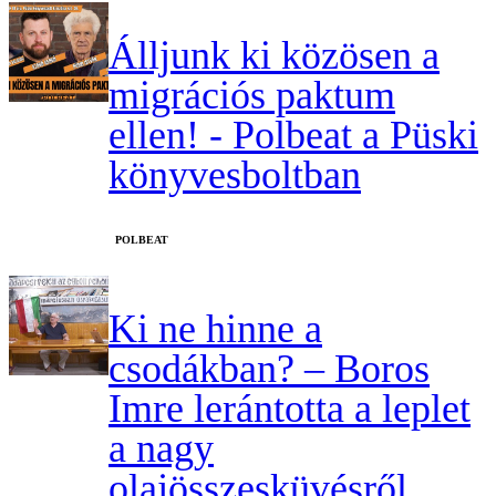
Álljunk ki közösen a
migrációs paktum
ellen! - Polbeat a Püski
könyvesboltban
‎POLBEAT
Ki ne hinne a
csodákban? – Boros
Imre lerántotta a leplet
a nagy
olajösszesküvésről