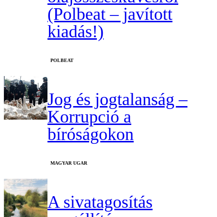
(Polbeat – javított
kiadás!)
‎POLBEAT
Jog és jogtalanság –
Korrupció a
bíróságokon
MAGYAR UGAR
A sivatagosítás