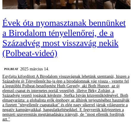
Évek óta nyomasztanak bennünket
a Birodalom tényellenőrei, de a
Századvég most visszavág nekik
(Polbeat-videó)
2025 március 14.
‎POLBEAT
Egyfajta kifordított A Birodalom visszavágnak lehetünk szemtanúi, hiszen a
Századvég új Tényellenőr.hu-ja épp a birodalomnak vág vissza - vezette fel
a legutóbbi Polbeat-beszélgetést Huth Gergely, aki Both Hunort, az új
elemző csapat és internetes portál vezetőjét, illetve Béky Zoltánt, a
Századvég vezető jogászát kérdezte, Stefka István közreműködésével. Both
elmagyarázta: a globalista erők épphogy az álhírek terjesztéséhez használják
a fizetett "tényellenőr csapataikat" és elég nagy sikerrel jártak világszerte a
negatív kampányaikkal, hangulatkeltéseikkel. E fegyverük kifejezetten a
nemzeti szuverenitás megtámadására irányult, de "most ellenük fordítjuk
azt."