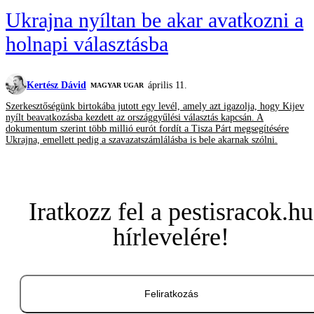
Ukrajna nyíltan be akar avatkozni a
holnapi választásba
Kertész Dávid
április 11.
MAGYAR UGAR
Szerkesztőségünk birtokába jutott egy levél, amely azt igazolja, hogy Kijev
nyílt beavatkozásba kezdett az országgyűlési választás kapcsán. A
dokumentum szerint több millió eurót fordít a Tisza Párt megsegítésére
Ukrajna, emellett pedig a szavazatszámlálásba is bele akarnak szólni.
Iratkozz fel a pestisracok.hu
hírlevelére!
Feliratkozás