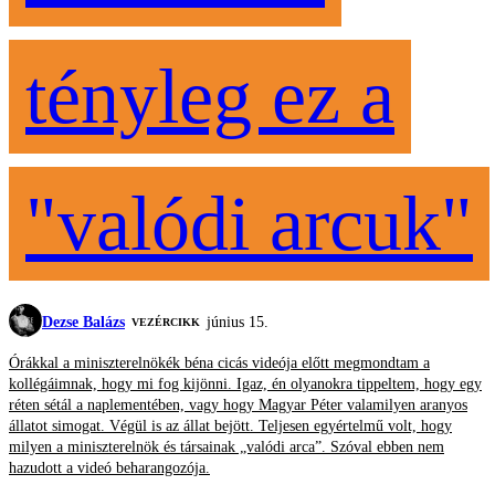
tényleg ez a
"valódi arcuk"
Dezse Balázs
június 15.
VEZÉRCIKK
Órákkal a miniszterelnökék béna cicás videója előtt megmondtam a
kollégáimnak, hogy mi fog kijönni. Igaz, én olyanokra tippeltem, hogy egy
réten sétál a naplementében, vagy hogy Magyar Péter valamilyen aranyos
állatot simogat. Végül is az állat bejött. Teljesen egyértelmű volt, hogy
milyen a miniszterelnök és társainak „valódi arca”. Szóval ebben nem
hazudott a videó beharangozója.