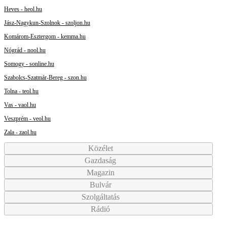
Heves - heol.hu
Jász-Nagykun-Szolnok - szoljon.hu
Komárom-Esztergom - kemma.hu
Nógrád - nool.hu
Somogy - sonline.hu
Szabolcs-Szatmár-Bereg - szon.hu
Tolna - teol.hu
Vas - vaol.hu
Veszprém - veol.hu
Zala - zaol.hu
Közélet
Gazdaság
Magazin
Bulvár
Szolgáltatás
Rádió