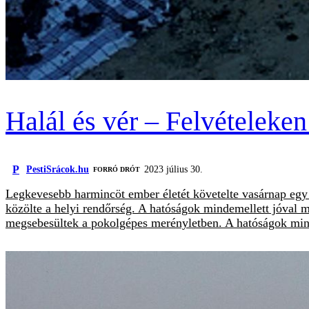
Halál és vér – Felvételeken
P
PestiSrácok.hu
2023 július 30.
FORRÓ DRÓT
Legkevesebb harmincöt ember életét követelte vasárnap egy 
közölte a helyi rendőrség. A hatóságok mindemellett jóval 
megsebesültek a pokolgépes merényletben. A hatóságok mind