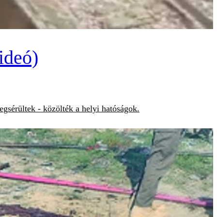
ideó)
gsérültek - közölték a helyi hatóságok.