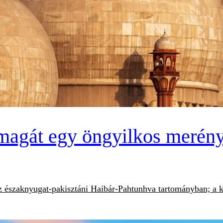
 magát egy öngyilkos merén
z északnyugat-pakisztáni Haibár-Pahtunhva tartományban; a k