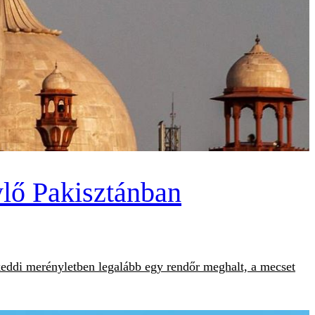
ylő Pakisztánban
eddi merényletben legalább egy rendőr meghalt, a mecset