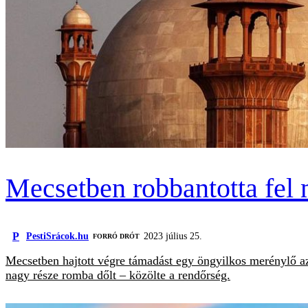
Mecsetben robbantotta fel
P
PestiSrácok.hu
2023 július 25.
FORRÓ DRÓT
Mecsetben hajtott végre támadást egy öngyilkos merénylő a
nagy része romba dőlt – közölte a rendőrség.