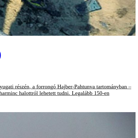
)
nyugati részén, a forrongó Hajber-Pahtunva tartományban –
arminc halottról lehetett tudni. Legalább 150-en