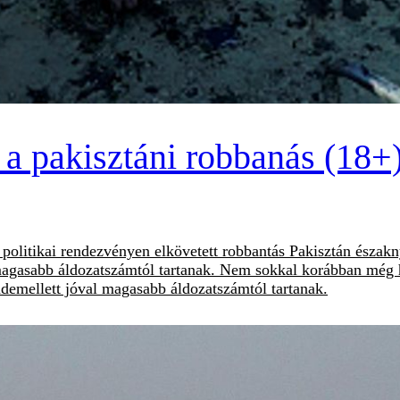
 a pakisztáni robbanás (18+
politikai rendezvényen elkövetett robbantás Pakisztán észak
magasabb áldozatszámtól tartanak. Nem sokkal korábban még h
emellett jóval magasabb áldozatszámtól tartanak.