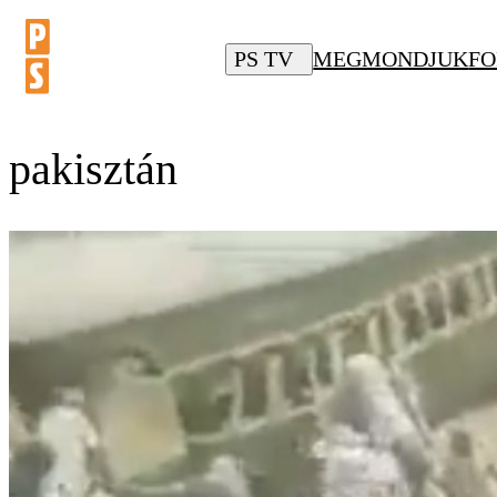
PS TV
MEGMONDJUK
FO
pakisztán