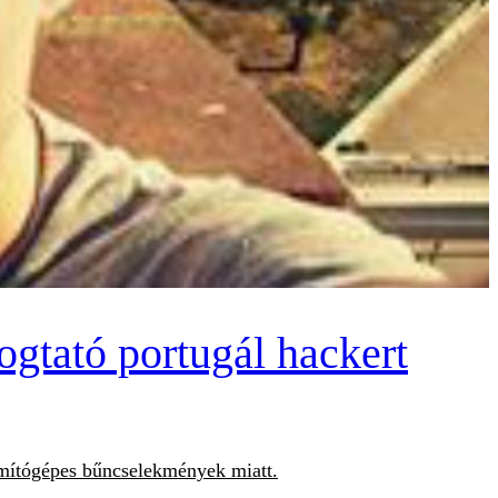
gtató portugál hackert
zámítógépes bűncselekmények miatt.