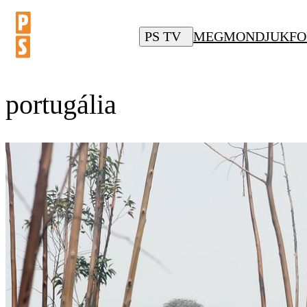
PS TV
MEGMONDJUK
FO
portugália