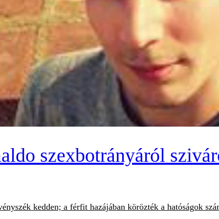
ldo szexbotrányáról sziváro
rvényszék kedden; a férfit hazájában körözték a hatóságok s