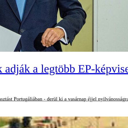
k adják a legtöbb EP-képvis
sztást Portugáliában - derül ki a vasárnap éjjel nyilvánossá