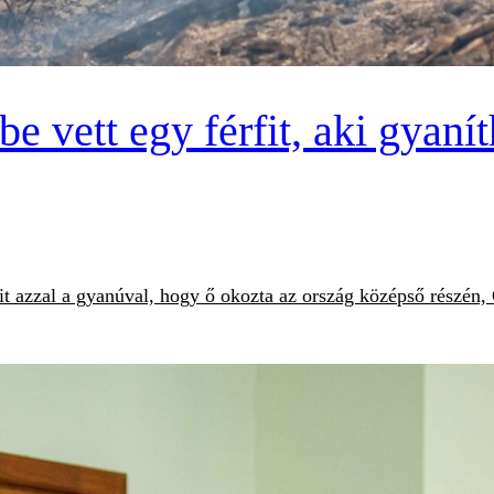
be vett egy férfit, aki gyaní
rfit azzal a gyanúval, hogy ő okozta az ország középső részé