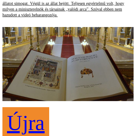
állatot simogat. Végül is az állat bejött. Teljesen egyértelmű volt, hogy
milyen a miniszterelnök és társainak „valódi arca”. Szóval ebben nem
hazudott a videó beharangozója.
Újra