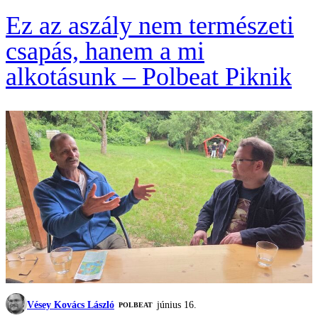
Ez az aszály nem természeti
csapás, hanem a mi
alkotásunk – Polbeat Piknik
Vésey Kovács László
június 16.
‎POLBEAT