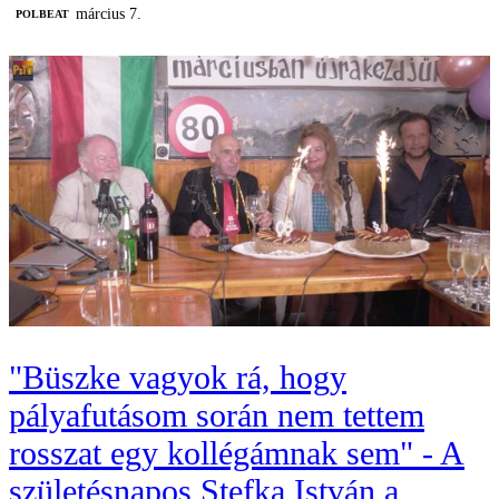
március 7.
‎POLBEAT
"Büszke vagyok rá, hogy
pályafutásom során nem tettem
rosszat egy kollégámnak sem" - A
születésnapos Stefka István a