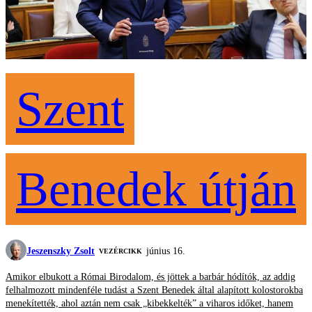
Szent
Benedek útján
Jeszenszky Zsolt
június 16.
VEZÉRCIKK
Amikor elbukott a Római Birodalom, és jöttek a barbár hódítók, az addig
felhalmozott mindenféle tudást a Szent Benedek által alapított kolostorokba
menekítették, ahol aztán nem csak „kibekkelték” a viharos időket, hanem