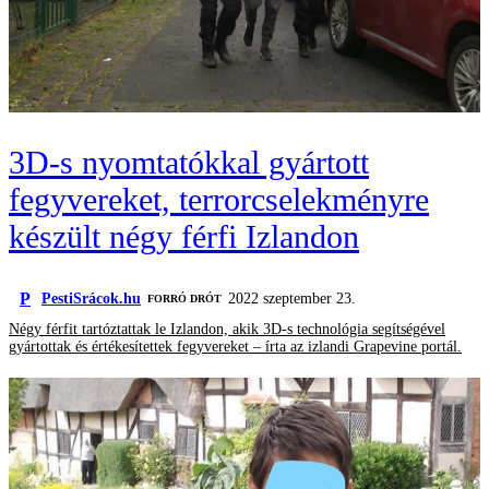
3D-s nyomtatókkal gyártott
fegyvereket, terrorcselekményre
készült négy férfi Izlandon
P
PestiSrácok.hu
2022 szeptember 23.
FORRÓ DRÓT
Négy férfit tartóztattak le Izlandon, akik 3D-s technológia segítségével
gyártottak és értékesítettek fegyvereket – írta az izlandi Grapevine portál.