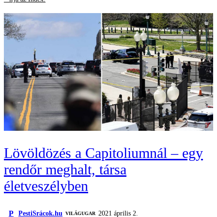
Lövöldözés a Capitoliumnál – egy
rendőr meghalt, társa
életveszélyben
P
PestiSrácok.hu
2021 április 2.
VILÁGUGAR