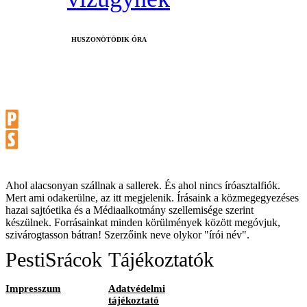
HUSZONÖTÖDIK ÓRA
Ahol alacsonyan szállnak a sallerek. És ahol nincs íróasztalfiók.
Mert ami odakerülne, az itt megjelenik. Írásaink a közmegegyezéses
hazai sajtóetika és a Médiaalkotmány szellemisége szerint
készülnek. Forrásainkat minden körülmények között megóvjuk,
szivárogtasson bátran! Szerzőink neve olykor "írói név".
PestiSrácok
Tájékoztatók
Impresszum
Adatvédelmi
tájékoztató