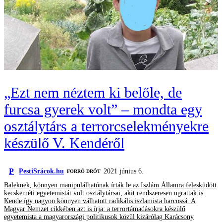
„Ezt nem néztem ki belőle, de
furcsa gyerek volt” – mondta egy
osztálytárs a terrorcselekményekre
készülő V. Kendéről
P
PestiSrácok.hu
2021 június 6.
FORRÓ DRÓT
Baleknek, könnyen manipulálhatónak írták le az Iszlám Államra felesküdött
kecskeméti egyetemistát volt osztálytársai, akit rendszeresen ugrattak is.
Kende így nagyon könnyen válhatott radikális iszlamista harcossá. A
Magyar Nemzet cikkében azt is írja: a terrortámadásokra készülő
egyetemista a magyarországi politikusok közül kizárólag Karácsony