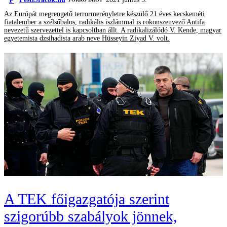
Az Európát megrengető terrormerényletre készülő 21 éves kecskeméti
fiatalember a szélsőbalos, radikális iszlámmal is rokonszenvező Antifa
nevezetű szervezettel is kapcsoltban állt. A radikalizálódó V. Kende, magyar
egyetemista dzsihadista arab neve Hüsseyin Ziyad V. volt.
A TEK főigazgatója szerint
szigorúbb szabályok jönnek,