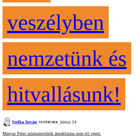
veszélyben
nemzetünk és
hitvallásunk!
Stefka István
június 14.
VEZÉRCIKK
Magyar Péter miniszterelnök ámokfutása nem ért véget.