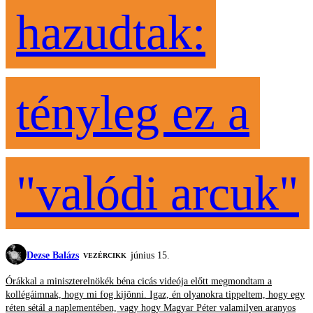
hazudtak:
tényleg ez a
"valódi arcuk"
Dezse Balázs
június 15.
VEZÉRCIKK
Órákkal a miniszterelnökék béna cicás videója előtt megmondtam a
kollégáimnak, hogy mi fog kijönni. Igaz, én olyanokra tippeltem, hogy egy
réten sétál a naplementében, vagy hogy Magyar Péter valamilyen aranyos