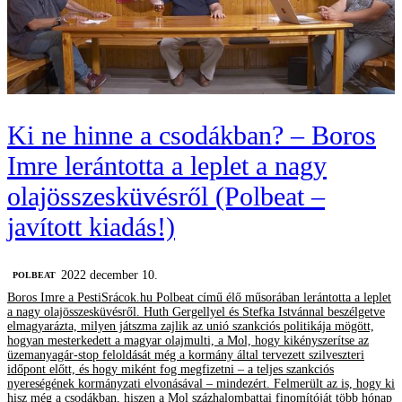
Ki ne hinne a csodákban? – Boros
Imre lerántotta a leplet a nagy
olajösszesküvésről (Polbeat –
javított kiadás!)
2022 december 10.
‎POLBEAT
Boros Imre a PestiSrácok.hu Polbeat című élő műsorában lerántotta a leplet
a nagy olajösszesküvésről. Huth Gergellyel és Stefka Istvánnal beszélgetve
elmagyarázta, milyen játszma zajlik az unió szankciós politikája mögött,
hogyan mesterkedett a magyar olajmulti, a Mol, hogy kikényszerítse az
üzemanyagár-stop feloldását még a kormány által tervezett szilveszteri
időpont előtt, és hogy miként fog megfizetni – a teljes szankciós
nyereségének kormányzati elvonásával – mindezért. Felmerült az is, hogy ki
hisz még a csodákban, hiszen a Mol százhalombattai finomítóját több hónap