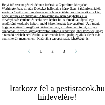
Helyi idő szerint péntek délután lezárták a Capitolium környékét
Washingtonban, miután lövéseket hallottak a környéken. Sajtóinformációk
szerint a Capitolium rendőrsége zárta le az épületet, és mindenkit arra kért,
hogy kerüljék az ablakokat. A hivatalnokok nem hagyhatják el a
törvényhozás épületét és senki nem léphet be. A támadó autójával egy
rendőrségi kordonba hajtott, majd késsel kezdett fenyegetőzni. Úgy tudni,
hogy az elkövetőt meglőtték, őrizetben van, azonban nem tudni, milyen
állapotban. Közben sajtótájékoztatót tartott a rendőrség, ahol közölték, hogy
a támadó belehalt sérüléseibe, a két rendőr közül pedig egyikük életét már
nem sikerült megmenteni. Kizárták a terrortámadás lehetőségét is.
1
2
3
Iratkozz fel a pestisracok.hu
hírlevelére!