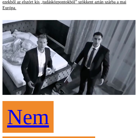
ezekből az elszórt kis „tudásközpontokból” szökkent aztán szárba a mai
Európa.
Nem