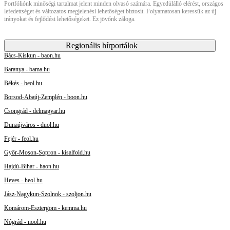
Portfóliónk minőségi tartalmat jelent minden olvasó számára. Egyedülálló elérést, országos
lefedettséget és változatos megjelenési lehetőséget biztosít. Folyamatosan keressük az új
irányokat és fejlődési lehetőségeket. Ez jövőnk záloga.
Regionális hírportálok
Bács-Kiskun - baon.hu
Baranya - bama.hu
Békés - beol.hu
Borsod-Abaúj-Zemplén - boon.hu
Csongrád - delmagyar.hu
Dunaújváros - duol.hu
Fejér - feol.hu
Győr-Moson-Sopron - kisalfold.hu
Hajdú-Bihar - haon.hu
Heves - heol.hu
Jász-Nagykun-Szolnok - szoljon.hu
Komárom-Esztergom - kemma.hu
Nógrád - nool.hu