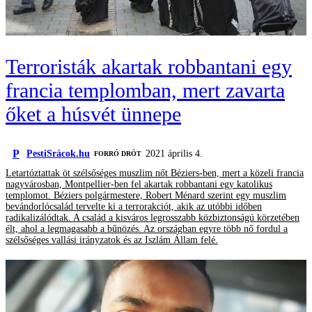
Terroristák akartak robbantani egy
francia templomban, mert zavarta
őket a húsvét ünnepe
P
PestiSrácok.hu
2021 április 4.
FORRÓ DRÓT
Letartóztattak öt szélsőséges muszlim nőt Béziers-ben, mert a közeli francia
nagyvárosban, Montpellier-ben fel akartak robbantani egy katolikus
templomot. Béziers polgármestere, Robert Ménard szerint egy muszlim
bevándorlócsalád tervelte ki a terrorakciót, akik az utóbbi időben
radikalizálódtak. A család a kisváros legrosszabb közbiztonságú körzetében
élt, ahol a legmagasabb a bűnözés. Az országban egyre több nő fordul a
szélsőséges vallási irányzatok és az Iszlám Állam felé.