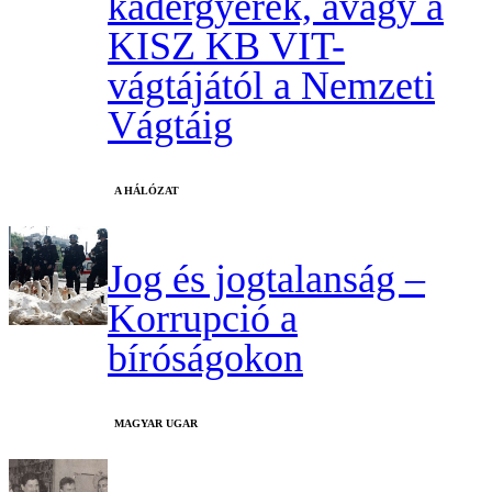
kádergyerek, avagy a
KISZ KB VIT-
vágtájától a Nemzeti
Vágtáig
A HÁLÓZAT
Jog és jogtalanság –
Korrupció a
bíróságokon
MAGYAR UGAR