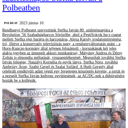
Polbeatben
2023 június 10.
‎POLBEAT
Rendhagyó Polbeatet szerveztünk Stefka István 80. születésnapjára a
Revolution '56 Szabadságharcos Sörözőbe, ahol a PestiSrácok.hu-s csapat
mellett Stefka régi barátja és harcostársa, Alexa Károly irodalomtörténész,
író, illetve a konzervatív televíziózás nagy, a rendszerváltoztatás utáni - a
Horn-Kuncze-kormány által teljesen felszámolt - korszakának két jeles
alakja (egyben az ünnepelt akkori munkatársa), Mátyássy Andrea és Dézsy
Zoltán is elmondta méltatását, visszaemlékezését. Megszólalt továbbá Stefka
István felesége, Naszályi Kornélia és egyik lánya, Stefka Nóra, továbbá
Ambrózy Áron, Szabó Gergő és Szalai Szilárd. A Huth Gergely által
celebrált rendkívüli adást végül egy fergeteges köszöntés követte, a tortát és
a pezsgőt Stefka István kedvenc együttesének, az AC/DC-nek a dübörgésére
hozták be a kollégák.