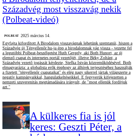
Századvég most visszavág nekik
(Polbeat-videó)
2025 március 14.
‎POLBEAT
Egyfajta kifordított A Birodalom visszavágnak lehetünk szemtanúi, hiszen a
Századvég új Tényellenőr.hu-ja épp a birodalomnak vág vissza - vezette fel
a legutóbbi Polbeat-beszélgetést Huth Gergely, aki Both Hunort, az új
elemző csapat és internetes portál vezetőjét, illetve Béky Zoltánt, a
Századvég vezető jogászát kérdezte, Stefka István közreműködésével. Both
elmagyarázta: a globalista erők épphogy az álhírek terjesztéséhez használják
a fizetett "tényellenőr csapataikat" és elég nagy sikerrel jártak világszerte a
negatív kampányaikkal, hangulatkeltéseikkel. E fegyverük kifejezetten a
nemzeti szuverenitás megtámadására irányult, de "most ellenük fordítjuk
azt."
A külkeres fia is jól
keres: Geszti Péter, a