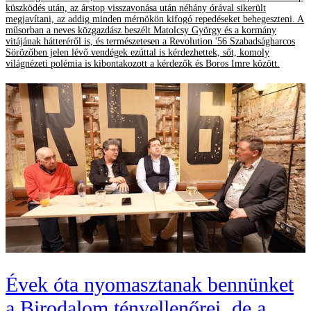
küszködés után, az árstop visszavonása után néhány órával sikerült
megjavítani, az addig minden mérnökön kifogó repedéseket behegeszteni. A
műsorban a neves közgazdász beszélt Matolcsy György és a kormány
vitájának hátteréről is, és természetesen a Revolution '56 Szabadságharcos
Sörözőben jelen lévő vendégek ezúttal is kérdezhettek, sőt, komoly
világnézeti polémia is kibontakozott a kérdezők és Boros Imre között.
Évek óta nyomasztanak bennünket
a Birodalom tényellenőrei, de a