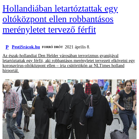
Hollandiában letartóztattak egy
oltóközpont ellen robbantásos
merényletet tervező férfit
P
PestiSrácok.hu
2021 április 8.
FORRÓ DRÓT
Az észak-hollandiai Den Helder városában terrorizmus gyanújával
letartóztattak egy férfit, aki robbantásos merényletet tervezett elkövetni egy
koronavírus-oltóközpont ellen – írta csütörtökön az NLTimes holland
hírportál.