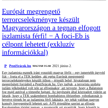
Európát megrengető
terrorcselekményre készült
Magyarországon a tegnap elfogott
iszlamista férfi! − A foci-Eb is
célpont lehetett (exkluzív
információkkal)
P
PestiSrácok.hu
2021 június 2.
MAGYAR UGAR
Egy iszlamista eszmék iránt vonzódó magyar férfit – egy ismertebb ügyvéd
fiát – fogta el a TEK kedden, aki egész Európát megrengető
terrorcselekményekre készült itthon – értesült belső, hivatalosan nem
megerősített forrásból a PestiSrácok.hu. Úgy tudjuk, a terrorista szobája
iszlám jelképekkel volt tele az elfogásakor; azt tervezte, hogy a Balatonon
fog majd autóval a tömegbe hajtani. Az ügyészség által közreadott videón az
látszik, hogy a TEK szakemberei bombabiztos öltözetben, robotkatonát is
bevetve törnek be az iszlamista férfi lakására, így tehát valóban nagyon
komoly fenyegetésről lehetett szó. A PS értesülése szerint az elfogás
Kecskeméten történt tegnap; a nyomozók azt gyanítják, hogy követői is