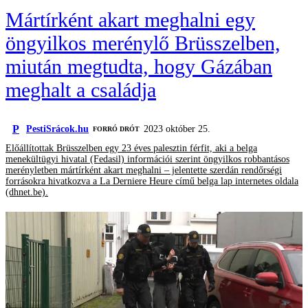
Mártírként akart meghalni egy
öngyilkos merénylő Brüsszelben,
miután megtudta, hogy Gázában
meghalt a családja
P
PestiSrácok.hu
2023 október 25.
FORRÓ DRÓT
Előállítottak Brüsszelben egy 23 éves palesztin férfit, aki a belga
menekültügyi hivatal (Fedasil) információi szerint öngyilkos robbantásos
merényletben mártírként akart meghalni – jelentette szerdán rendőrségi
forrásokra hivatkozva a La Derniere Heure című belga lap internetes oldala
(dhnet.be).