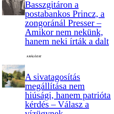
Basszgitáron a
postabankos Princz, a
zongoránál Presser –
Amikor nem nekünk,
hanem neki írták a dalt
A HÁLÓZAT
A sivatagosítás
megállítása nem
hiúsági, hanem patrióta
kérdés – Válasz a
vízügynek