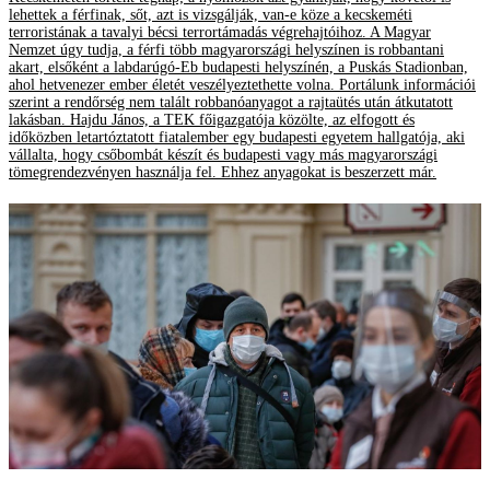
lehettek a férfinak, sőt, azt is vizsgálják, van-e köze a kecskeméti
terroristának a tavalyi bécsi terrortámadás végrehajtóihoz. A Magyar
Nemzet úgy tudja, a férfi több magyarországi helyszínen is robbantani
akart, elsőként a labdarúgó-Eb budapesti helyszínén, a Puskás Stadionban,
ahol hetvenezer ember életét veszélyeztethette volna. Portálunk információi
szerint a rendőrség nem talált robbanóanyagot a rajtaütés után átkutatott
lakásban. Hajdu János, a TEK főigazgatója közölte, az elfogott és
időközben letartóztatott fiatalember egy budapesti egyetem hallgatója, aki
vállalta, hogy csőbombát készít és budapesti vagy más magyarországi
tömegrendezvényen használja fel. Ehhez anyagokat is beszerzett már.