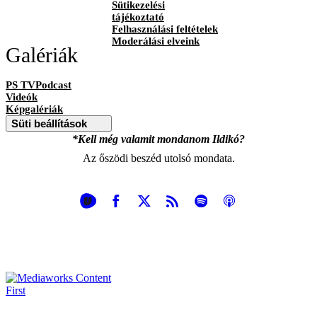
Sütikezelési
tájékoztató
Felhasználási feltételek
Moderálási elveink
Galériák
PS TVPodcast
Videók
Képgalériák
Süti beállítások
*Kell még valamit mondanom Ildikó?
Az őszödi beszéd utolsó mondata.