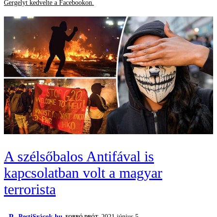
Gergelyt kedvelte a Facebookon.
A szélsőbalos Antifával is
kapcsolatban volt a magyar
terrorista
P
PestiSrácok.hu
2021 június 5.
FORRÓ DRÓT