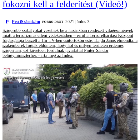
fokozni kell a felderítést (Videó!)
P
PestiSrácok.hu
2021 június 3.
FORRÓ DRÓT
Szigorúbb szabályokat vezetnek be a hazánkban rendezett világesemények
miatt a terrorizmus elleni védekezésben – erről a Terrorelhárítási Központ
főigazgatója beszélt a Hír TV-ben csütörtökön este. Hajdu János elmondta: a
szakemberek fogják eldönteni, hogy hol és milyen területen érdemes
szigorítani, ezt követően fordulnak javaslattal Pintér Sándor
belügyminiszterhez – írta meg az Index.