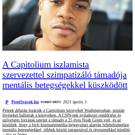
A Capitolium iszlamista
szervezettel szimpatizáló támadója
mentális betegségekkel küszködött
P
PestiSrácok.hu
2021 április 3.
FORRÓ DRÓT
Péntek délután lezárták a Capitolium környékét Washingtonban, miután
lövéseket hallottak a környéken. A CNN-nek nyilatkozó rendőrségi és
szövetségi források szerint a támadó a 25 éves Noah Green volt, és az
közölték, hogy a férfi közösségimédia-bejegyzései alapján feltételezhetően
mentális betegségekkel, többek között paranoiával és téveszmékkel küzdött
– írja az Index.