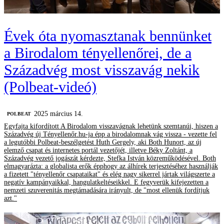
Évek óta nyomasztanak bennünket
a Birodalom tényellenőrei, de a
Századvég most visszavág nekik
(Polbeat-videó)
2025 március 14.
‎POLBEAT
Egyfajta kifordított A Birodalom visszavágnak lehetünk szemtanúi, hiszen a
Századvég új Tényellenőr.hu-ja épp a birodalomnak vág vissza - vezette fel
a legutóbbi Polbeat-beszélgetést Huth Gergely, aki Both Hunort, az új
elemző csapat és internetes portál vezetőjét, illetve Béky Zoltánt, a
Századvég vezető jogászát kérdezte, Stefka István közreműködésével. Both
elmagyarázta: a globalista erők épphogy az álhírek terjesztéséhez használják
a fizetett "tényellenőr csapataikat" és elég nagy sikerrel jártak világszerte a
negatív kampányaikkal, hangulatkeltéseikkel. E fegyverük kifejezetten a
nemzeti szuverenitás megtámadására irányult, de "most ellenük fordítjuk
azt."