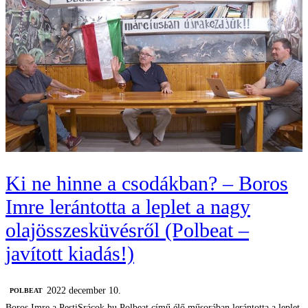
Ki ne hinne a csodákban? – Boros
Imre lerántotta a leplet a nagy
olajösszesküvésről (Polbeat –
javított kiadás!)
2022 december 10.
‎POLBEAT
Boros Imre a PestiSrácok.hu Polbeat című élő műsorában lerántotta a leplet