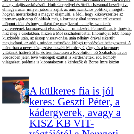
a nagy olajösszesküvésről. Huth Gergellyel és Stefka Istvánnal beszélgetve
elmagyarázta, milyen játszma zajlik az unió szankciós politikája mögött,
hogyan mesterkedett a magyar olajmulti, a Mol, hogy kikényszerítse az
üzemanyagár-stop feloldását még a kormány által tervezett szilveszteri
időpont előtt, és hogy miként fog megfizetni – a teljes szankciós
nyereségének kormányzati elvonásával – mindezért. Felmerült az is, hogy ki
hisz még a csodákban, hiszen a Mol százhalombattai finomítóját több hónap
küszködés után, az árstop visszavonása után néhány órával sikerült
megjavítani, az addig minden mérnökön kifogó repedéseket behegeszteni. A
műsorban a neves közgazdász beszélt Matolcsy György és a kormány
vitájának hátteréről is, és természetesen a Revolution '56 Szabadságharcos
Sörözőben jelen lévő vendégek ezúttal is kérdezhettek, sőt, komoly
világnézeti polémia is kibontakozott a kérdezők és Boros Imre között.
A külkeres fia is jól
keres: Geszti Péter, a
kádergyerek, avagy a
KISZ KB VIT-
vágtájától a Nemzeti