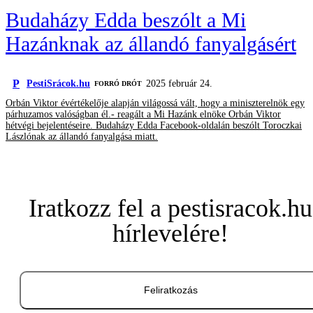
Budaházy Edda beszólt a Mi
Hazánknak az állandó fanyalgásért
P
PestiSrácok.hu
2025 február 24.
FORRÓ DRÓT
Orbán Viktor évértékelője alapján világossá vált, hogy a miniszterelnök egy
párhuzamos valóságban él.- reagált a Mi Hazánk elnöke Orbán Viktor
hétvégi bejelentéseire. Budaházy Edda Facebook-oldalán beszólt Toroczkai
Lászlónak az állandó fanyalgása miatt.
Iratkozz fel a pestisracok.hu
hírlevelére!
Feliratkozás