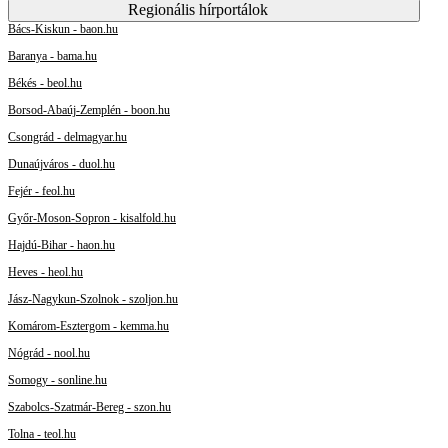
Regionális hírportálok
Bács-Kiskun - baon.hu
Baranya - bama.hu
Békés - beol.hu
Borsod-Abaúj-Zemplén - boon.hu
Csongrád - delmagyar.hu
Dunaújváros - duol.hu
Fejér - feol.hu
Győr-Moson-Sopron - kisalfold.hu
Hajdú-Bihar - haon.hu
Heves - heol.hu
Jász-Nagykun-Szolnok - szoljon.hu
Komárom-Esztergom - kemma.hu
Nógrád - nool.hu
Somogy - sonline.hu
Szabolcs-Szatmár-Bereg - szon.hu
Tolna - teol.hu