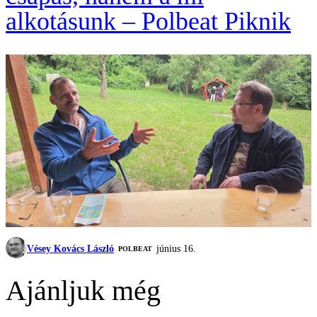
alkotásunk – Polbeat Piknik
Vésey Kovács László
június 16.
‎POLBEAT
Ajánljuk még