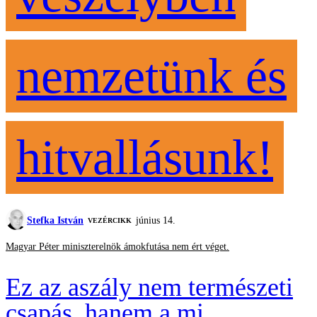
nemzetünk és
hitvallásunk!
Stefka István
június 14.
VEZÉRCIKK
Magyar Péter miniszterelnök ámokfutása nem ért véget.
Ez az aszály nem természeti
csapás, hanem a mi