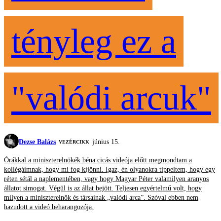
tényleg ez a
"valódi arcuk"
Dezse Balázs
június 15.
VEZÉRCIKK
Órákkal a miniszterelnökék béna cicás videója előtt megmondtam a
kollégáimnak, hogy mi fog kijönni. Igaz, én olyanokra tippeltem, hogy egy
réten sétál a naplementében, vagy hogy Magyar Péter valamilyen aranyos
állatot simogat. Végül is az állat bejött. Teljesen egyértelmű volt, hogy
milyen a miniszterelnök és társainak „valódi arca”. Szóval ebben nem
hazudott a videó beharangozója.