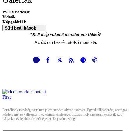
PS TVPodcast
Videók
Képgalériák
Süti beállítások
*Kell még valamit mondanom Ildikó?
Az őszödi beszéd utolsó mondata.
Portfóliónk minőségi tartalmat jelent minden olvasó számára. Egyedülálló elérést, országos
lefedettséget és változatos megjelenési lehetőséget biztosít. Folyamatosan keressük az új
irányokat és fejlődési lehetőségeket. Ez jövőnk záloga.