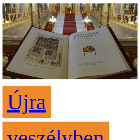
Újra
veszélyben