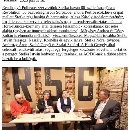
2023 június 10.
‎POLBEAT
Rendhagyó Polbeatet szerveztünk Stefka István 80. születésnapjára a
Revolution '56 Szabadságharcos Sörözőbe, ahol a PestiSrácok.hu-s csapat
mellett Stefka régi barátja és harcostársa, Alexa Károly irodalomtörténész,
író, illetve a konzervatív televíziózás nagy, a rendszerváltoztatás utáni - a
Horn-Kuncze-kormány által teljesen felszámolt - korszakának két jeles
alakja (egyben az ünnepelt akkori munkatársa), Mátyássy Andrea és Dézsy
Zoltán is elmondta méltatását, visszaemlékezését. Megszólalt továbbá Stefka
István felesége, Naszályi Kornélia és egyik lánya, Stefka Nóra, továbbá
Ambrózy Áron, Szabó Gergő és Szalai Szilárd. A Huth Gergely által
celebrált rendkívüli adást végül egy fergeteges köszöntés követte, a tortát és
a pezsgőt Stefka István kedvenc együttesének, az AC/DC-nek a dübörgésére
hozták be a kollégák.