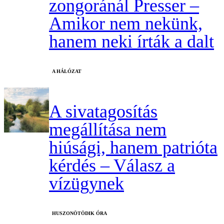
zongoránál Presser –
Amikor nem nekünk,
hanem neki írták a dalt
A HÁLÓZAT
A sivatagosítás
megállítása nem
hiúsági, hanem patrióta
kérdés – Válasz a
vízügynek
HUSZONÖTÖDIK ÓRA