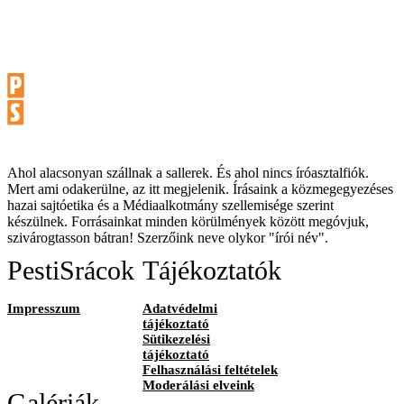
Ahol alacsonyan szállnak a sallerek. És ahol nincs íróasztalfiók.
Mert ami odakerülne, az itt megjelenik. Írásaink a közmegegyezéses
hazai sajtóetika és a Médiaalkotmány szellemisége szerint
készülnek. Forrásainkat minden körülmények között megóvjuk,
szivárogtasson bátran! Szerzőink neve olykor "írói név".
PestiSrácok
Tájékoztatók
Impresszum
Adatvédelmi
tájékoztató
Sütikezelési
tájékoztató
Felhasználási feltételek
Moderálási elveink
Galériák