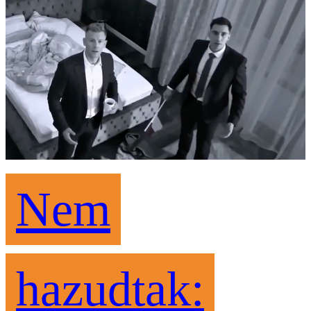
Nem
hazudtak: