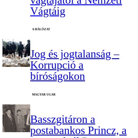
Vágtáig
A HÁLÓZAT
Jog és jogtalanság –
Korrupció a
bíróságokon
MAGYAR UGAR
Basszgitáron a
postabankos Princz, a