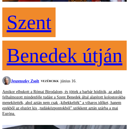
Szent
Benedek útján
Jeszenszky Zsolt
június 16.
VEZÉRCIKK
Amikor elbukott a Római Birodalom, és jöttek a barbár hódítók, az addig
felhalmozott mindenféle tudást a Szent Benedek által alapított kolostorokba
menekítették, ahol aztán nem csak „kibekkelték” a viharos időket, hanem
ezekből az elszórt kis „tudásközpontokból” szökkent aztán szárba a mai
Európa.