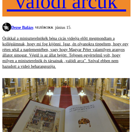
"valódi arcuk"
Dezse Balázs
június 15.
VEZÉRCIKK
Órákkal a miniszterelnökék béna cicás videója előtt megmondtam a
kollégáimnak, hogy mi fog kijönni. Igaz, én olyanokra tippeltem, hogy egy
réten sétál a naplementében, vagy hogy Magyar Péter valamilyen aranyos
állatot simogat. Végül is az állat bejött. Teljesen egyértelmű volt, hogy
milyen a miniszterelnök és társainak „valódi arca”. Szóval ebben nem
hazudott a videó beharangozója.