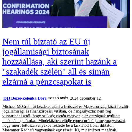
Nem túl bíztató az EU új
jogállamisági biztosának
hozzáállása, aki szerint hazánk a
"szakadék szélén" áll és simán
elzárná a pénzcsapokat is
DD
Dezse-Zelenka Dóra
2024 december 12.
FORRÓ DRÓT
Michael McGrath új kezdetet ajánl a Brüsszel és Magyarország közti feszült
jogállamisági és finanszírozási vitában, de hangsúlyozta: nem fog
visszariadni attól, hogy szükség esetén megvonja az országnak nyújtott
uniós támogatásokat. Mindeközben elődje éppen próbálja megmagyarázni,
hogy miért lottószelvényekbe fektette be a kiiktatott líbiai diktátor,
Moammer Kadhafi vagyonának egy részét. Ki, mit intézett magának.