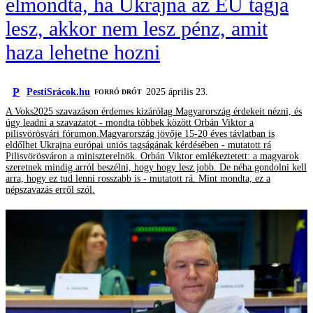
elmondta, ha Ukrajna az EU tagja
lesz, akkor nem lesz pénz, amit
haza lehetne hozni
P
PestiSrácok.hu
2025 április 23.
FORRÓ DRÓT
A Voks2025 szavazáson érdemes kizárólag Magyarország érdekeit nézni, és
úgy leadni a szavazatot - mondta többek között Orbán Viktor a
pilisvörösvári fórumon.Magyarország jövője 15-20 éves távlatban is
eldőlhet Ukrajna európai uniós tagságának kérdésében - mutatott rá
Pilisvörösváron a miniszterelnök. Orbán Viktor emlékeztetett: a magyarok
szeretnek mindig arról beszélni, hogy hogy lesz jobb. De néha gondolni kell
arra, hogy ez tud lenni rosszabb is - mutatott rá. Mint mondta, ez a
népszavazás erről szól.