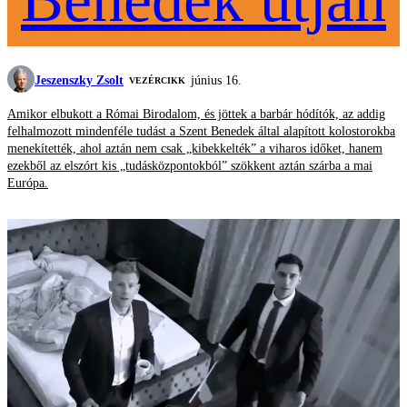
Jeszenszky Zsolt
június 16.
VEZÉRCIKK
Amikor elbukott a Római Birodalom, és jöttek a barbár hódítók, az addig
felhalmozott mindenféle tudást a Szent Benedek által alapított kolostorokba
menekítették, ahol aztán nem csak „kibekkelték” a viharos időket, hanem
ezekből az elszórt kis „tudásközpontokból” szökkent aztán szárba a mai
Európa.