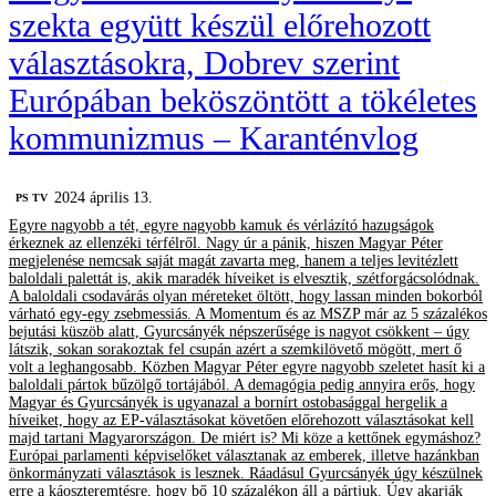
szekta együtt készül előrehozott
választásokra, Dobrev szerint
Európában beköszöntött a tökéletes
kommunizmus – Karanténvlog
2024 április 13.
PS TV
Egyre nagyobb a tét, egyre nagyobb kamuk és vérlázító hazugságok
érkeznek az ellenzéki térfélről. Nagy úr a pánik, hiszen Magyar Péter
megjelenése nemcsak saját magát zavarta meg, hanem a teljes levitézlett
baloldali palettát is, akik maradék híveiket is elvesztik, szétforgácsolódnak.
A baloldali csodavárás olyan méreteket öltött, hogy lassan minden bokorból
várható egy-egy zsebmessiás. A Momentum és az MSZP már az 5 százalékos
bejutási küszöb alatt, Gyurcsányék népszerűsége is nagyot csökkent – úgy
látszik, sokan sorakoztak fel csupán azért a szemkilövető mögött, mert ő
volt a leghangosabb. Közben Magyar Péter egyre nagyobb szeletet hasít ki a
baloldali pártok bűzölgő tortájából. A demagógia pedig annyira erős, hogy
Magyar és Gyurcsányék is ugyanazal a bornírt ostobasággal hergelik a
híveiket, hogy az EP-választásokat követően előrehozott választásokat kell
majd tartani Magyarországon. De miért is? Mi köze a kettőnek egymáshoz?
Európai parlamenti képviselőket választanak az emberek, illetve hazánkban
önkormányzati választások is lesznek. Ráadásul Gyurcsányék úgy készülnek
erre a káoszteremtésre, hogy bő 10 százalékon áll a pártjuk. Úgy akarják