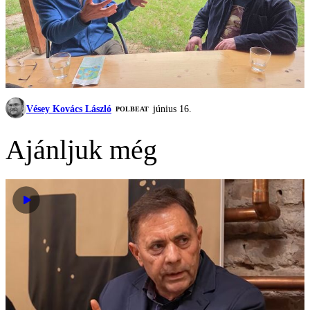
Vésey Kovács László
június 16.
‎POLBEAT
Ajánljuk még