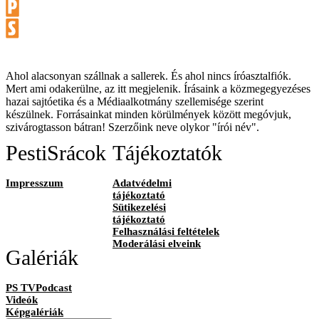
Ahol alacsonyan szállnak a sallerek. És ahol nincs íróasztalfiók.
Mert ami odakerülne, az itt megjelenik. Írásaink a közmegegyezéses
hazai sajtóetika és a Médiaalkotmány szellemisége szerint
készülnek. Forrásainkat minden körülmények között megóvjuk,
szivárogtasson bátran! Szerzőink neve olykor "írói név".
PestiSrácok
Tájékoztatók
Impresszum
Adatvédelmi
tájékoztató
Sütikezelési
tájékoztató
Felhasználási feltételek
Moderálási elveink
Galériák
PS TVPodcast
Videók
Képgalériák