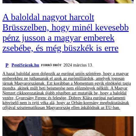
A baloldal nagyot harcolt
Brüsszelben, hogy minél kevesebb
pénz jusson a magyar emberek
zsebébe, és még büszkék is erre
P
PestiSrácok.hu
2024 március 13.
FORRÓ DRÓT
A hazai baloldal azon dolgozik az európai uniós színtéren, hogy a magyar
emberekhez ne juthassanak el azok az eurómilliárdok, amelyek jogosan
járnak Magyarországnak. Ezt korábban a Momentum egyik elnökségi tagja
mondta, akinek múlt heti beismerése nem előzmények nélküli. A Magyar
Nemzet cikksorozatának újabb részében azt mutatják be, hogy a baloldal
vezére, Gyurcsány Ferenc és felesége, Dobrev Klára európai parlamenti
képviselő nem is rejti véka alá, hogy az Orbán-kormány megbuktatásának
céljával szisztematikusan Magyarország ellen áskálódnak az EU-ban.