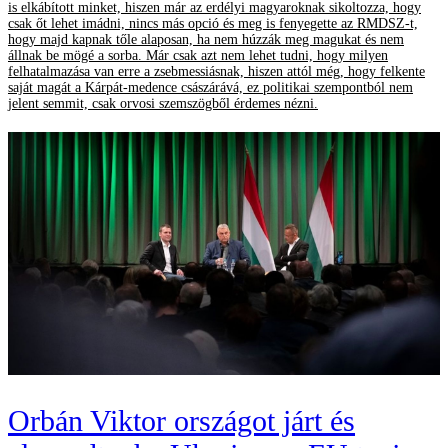
is elkábított minket, hiszen már az erdélyi magyaroknak sikoltozza, hogy
csak őt lehet imádni, nincs más opció és meg is fenyegette az RMDSZ-t,
hogy majd kapnak tőle alaposan, ha nem húzzák meg magukat és nem
állnak be mögé a sorba. Már csak azt nem lehet tudni, hogy milyen
felhatalmazása van erre a zsebmessiásnak, hiszen attól még, hogy felkente
saját magát a Kárpát-medence császárává, ez politikai szempontból nem
jelent semmit, csak orvosi szemszögből érdemes nézni.
Orbán Viktor országot járt és