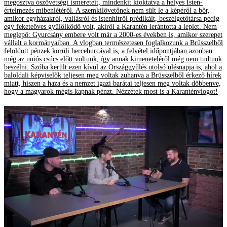
megosztva ószövetségi ismereteit, mindenkit kioktatva a helyes Isten-
értelmezés mibenlétéről. A szemkilövetőnek nem sült le a képéről a bőr,
amikor egyházakról, vallásról és istenhitről prédikált, beszélgetőtársa pedig
egy feketeöves gyűlölködő volt, akiről a Karantén lerántotta a leplet. Nem
meglepő: Gyurcsány embere volt már a 2000-es években is, amikor szerepet
vállalt a kormányaiban. A vlogban természetesen foglalkozunk a Brüsszelből
feloldott pénzek körüli hercehurcával is, a felvétel időpontjában azonban
még az uniós csúcs előtt voltunk, így annak kimeneteléről még nem tudtunk
beszélni. Szóba került ezen kívül az Országgyűlés utolsó ülésnapja is, ahol a
baloldali képviselők teljesen meg voltak zuhanva a Brüsszelből érkező hírek
miatt, hiszen a haza és a nemzet igazi barátai teljesen meg voltak döbbenve,
hogy a magyarok mégis kapnak pénzt. Nézzétek most is a Karanténvlogot!