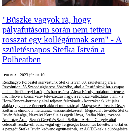
"Büszke vagyok rá, hogy
pályafutásom során nem tettem
rosszat egy kollégámnak sem" - A
születésnapos Stefka István a
Polbeatben
2023 június 10.
‎POLBEAT
Rendhagyó Polbeatet szerveztünk Stefka István 80. születésnapjára a
Revolution '56 Szabadságharcos Sörözőbe, ahol a PestiSrácok.hu-s csapat
mellett Stefka régi barátja és harcostársa, Alexa Károly irodalomtörténész,
író, illetve a konzervatív televíziózás nagy, a rendszerváltoztatás utáni - a
Horn-Kuncze-kormány által teljesen felszámolt - korszakának két jeles
alakja (egyben az ünnepelt akkori munkatársa), Mátyássy Andrea és Dézsy
Zoltán is elmondta méltatását, visszaemlékezését. Megszólalt továbbá Stefka
István felesége, Naszályi Kornélia és egyik lánya, Stefka Nóra, továbbá
Ambrózy Áron, Szabó Gergő és Szalai Szilárd. A Huth Gergely által
celebrált rendkívüli adást végül egy fergeteges köszöntés követte, a tortát és
a pezsgőt Stefka István kedvenc együttesének, az AC/DC-nek a dübörgésére