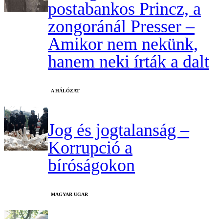
postabankos Princz, a
zongoránál Presser –
Amikor nem nekünk,
hanem neki írták a dalt
A HÁLÓZAT
Jog és jogtalanság –
Korrupció a
bíróságokon
MAGYAR UGAR