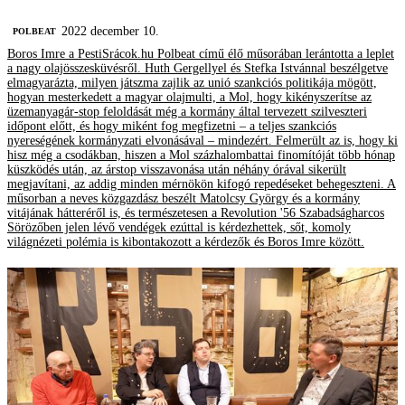
2022 december 10.
‎POLBEAT
Boros Imre a PestiSrácok.hu Polbeat című élő műsorában lerántotta a leplet
a nagy olajösszesküvésről. Huth Gergellyel és Stefka Istvánnal beszélgetve
elmagyarázta, milyen játszma zajlik az unió szankciós politikája mögött,
hogyan mesterkedett a magyar olajmulti, a Mol, hogy kikényszerítse az
üzemanyagár-stop feloldását még a kormány által tervezett szilveszteri
időpont előtt, és hogy miként fog megfizetni – a teljes szankciós
nyereségének kormányzati elvonásával – mindezért. Felmerült az is, hogy ki
hisz még a csodákban, hiszen a Mol százhalombattai finomítóját több hónap
küszködés után, az árstop visszavonása után néhány órával sikerült
megjavítani, az addig minden mérnökön kifogó repedéseket behegeszteni. A
műsorban a neves közgazdász beszélt Matolcsy György és a kormány
vitájának hátteréről is, és természetesen a Revolution '56 Szabadságharcos
Sörözőben jelen lévő vendégek ezúttal is kérdezhettek, sőt, komoly
világnézeti polémia is kibontakozott a kérdezők és Boros Imre között.