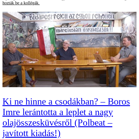
hozták be a kollégák.
Ki ne hinne a csodákban? – Boros
Imre lerántotta a leplet a nagy
olajösszesküvésről (Polbeat –
javított kiadás!)