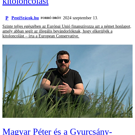
kitoloncolást
P
PestiSrácok.hu
2024 szeptember 13.
FORRÓ DRÓT
Szinte teljes egészében az Európai Unió finanszírozza azt a német honlapot,
amely abban segít az illegális bevándorlóknak, hogy elkerüljék a
kitoloncolást – írta a European Conservative.
Magyar Péter és a Gyurcsány-