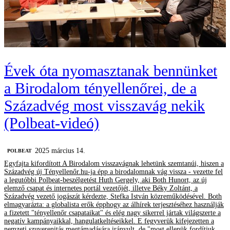
Évek óta nyomasztanak bennünket
a Birodalom tényellenőrei, de a
Századvég most visszavág nekik
(Polbeat-videó)
2025 március 14.
‎POLBEAT
Egyfajta kifordított A Birodalom visszavágnak lehetünk szemtanúi, hiszen a
Századvég új Tényellenőr.hu-ja épp a birodalomnak vág vissza - vezette fel
a legutóbbi Polbeat-beszélgetést Huth Gergely, aki Both Hunort, az új
elemző csapat és internetes portál vezetőjét, illetve Béky Zoltánt, a
Századvég vezető jogászát kérdezte, Stefka István közreműködésével. Both
elmagyarázta: a globalista erők épphogy az álhírek terjesztéséhez használják
a fizetett "tényellenőr csapataikat" és elég nagy sikerrel jártak világszerte a
negatív kampányaikkal, hangulatkeltéseikkel. E fegyverük kifejezetten a
nemzeti szuverenitás megtámadására irányult, de "most ellenük fordítjuk