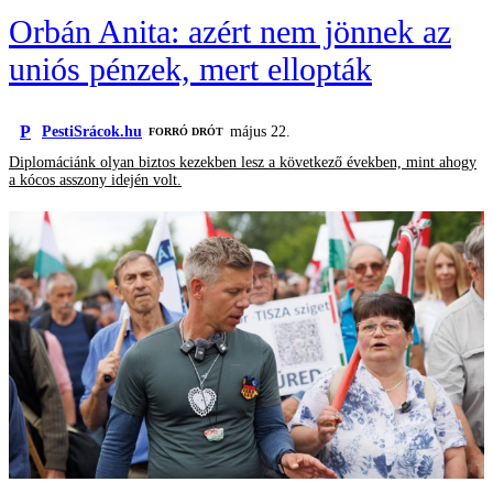
Orbán Anita: azért nem jönnek az
uniós pénzek, mert ellopták
P
PestiSrácok.hu
május 22.
FORRÓ DRÓT
Diplomáciánk olyan biztos kezekben lesz a következő években, mint ahogy
a kócos asszony idején volt.