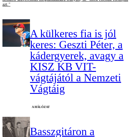
azt."
A külkeres fia is jól
keres: Geszti Péter, a
kádergyerek, avagy a
KISZ KB VIT-
vágtájától a Nemzeti
Vágtáig
A HÁLÓZAT
Basszgitáron a