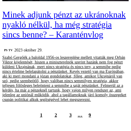
Minek adjunk pénzt az ukránoknak
nyakló nélkül, ha még stratégia
sincs benne? – Karanténvlog
2023 október 29.
PS TV
Szabó Gergőék a baloldal 1956-os leszereplése mellett vitatták meg Orbán
Viktor kijelentését, hiszen a miniszterelnök szerint hazánk nem fog pénzt
küldeni Ukrajnának, mert nincs stratégia és nincs terv, a semmibe pedig
nincs értelme belelapátolni a pénzünket. Kevés vezető van ma Európában,
aki ki meri mondani a józan gondolatokat, főleg, amikor Ukrajnáról van
szó, pedig szembeötlő, hogy valóban nincs semmilyen stratégia, akkor
teljesen fölösleges beleönteni a semmibe a saját pénzünket. Felmerül az a
kérdés, ha már a pénzeknél tartunk, hogy vajon milyen rendszer az, ami
jelenleg az uniónál működik, ahol a tagállamoknak járó komoly összegeket
csupán politikai alkuk segítségével lehet megszerezni.
1
2
3
...
9