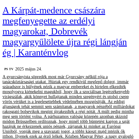
A Kárpát-medence császára
megfenyegette az erdélyi
magyarokat, Dobrevék
magyargyűlölete újra régi lángján
ég | Karanténvlog
2025 május 24.
PS TV
A gyurcsányista söpredék most már Gyurcsány nélkül rója a
tanácsköztársasági utakat. Húztak egy rendkívül meglepő dolgot, immár
századszor is hülyének nézik a magyar embereket és hirtelen elkezdték
mosolyogva kiénekelni magukból, hogy ők a szociálisan legérzékenyebb
virágszálak, akik könnyet hullajtanak minden szegényért és utolsó csepp
vörös vérüket is a legelesettebbek védelmében mozgósítják. Az eddigi
aljasságok tehát semmit sem számítanak, a magyarok pénzéből milliárdokat
rakosgató bolsevikok megint újrakezdték a régi nótát. A múlt pedig mintha
meg sem történt volna. A párhuzamos valóság közepén azonban skizoid
módon Brüsszelben ordítoznak, hogy minél több büntetést kapjon a saját
hazájuk ne érkezzenek uniós pénzek, zárjanak ki minket az Európai
Unióból, vonják meg a szavazati jogot, a többi káoszt majd intézik ők
itthon. Ilyenek ezek az érző lelkek. Közben Magyar Péter, a nagy gyalogló