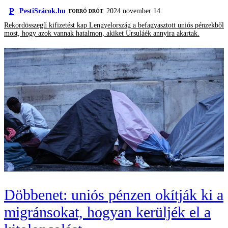
P
PestiSrácok.hu
2024 november 14.
FORRÓ DRÓT
Rekordösszegű kifizetést kap Lengyelország a befagyasztott uniós pénzekből
most, hogy azok vannak hatalmon, akiket Ursuláék annyira akartak.
Döbbenet: uniós pénzen okítják ki a
migránsokat, hogyan kerüljék el a