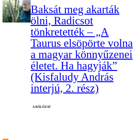
Baksát meg akarták
ölni, Radicsot
tönkretették – „A
Taurus elsöpörte volna
a magyar könnyűzenei
életet. Ha hagyják”
(Kisfaludy András
interjú, 2. rész)
A HÁLÓZAT