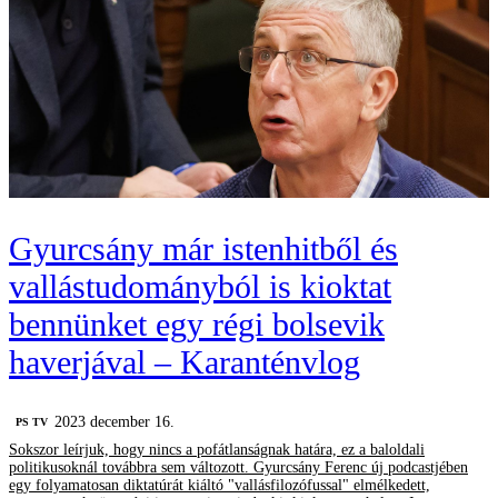
Gyurcsány már istenhitből és
vallástudományból is kioktat
bennünket egy régi bolsevik
haverjával – Karanténvlog
2023 december 16.
PS TV
Sokszor leírjuk, hogy nincs a pofátlanságnak határa, ez a baloldali
politikusoknál továbbra sem változott. Gyurcsány Ferenc új podcastjében
egy folyamatosan diktatúrát kiáltó "vallásfilozófussal" elmélkedett,