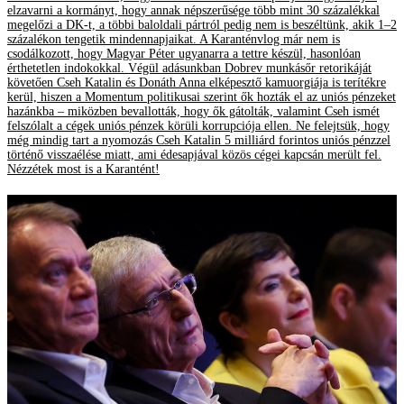
elzavarni a kormányt, hogy annak népszerűsége több mint 30 százalékkal
megelőzi a DK-t, a többi baloldali pártról pedig nem is beszéltünk, akik 1–2
százalékon tengetik mindennapjaikat. A Karanténvlog már nem is
csodálkozott, hogy Magyar Péter ugyanarra a tettre készül, hasonlóan
érthetetlen indokokkal. Végül adásunkban Dobrev munkásőr retorikáját
követően Cseh Katalin és Donáth Anna elképesztő kamuorgiája is terítékre
kerül, hiszen a Momentum politikusai szerint ők hozták el az uniós pénzeket
hazánkba – miközben bevallották, hogy ők gátolták, valamint Cseh ismét
felszólalt a cégek uniós pénzek körüli korrupciója ellen. Ne felejtsük, hogy
még mindig tart a nyomozás Cseh Katalin 5 milliárd forintos uniós pénzzel
történő visszaélése miatt, ami édesapjával közös cégei kapcsán merült fel.
Nézzétek most is a Karantént!