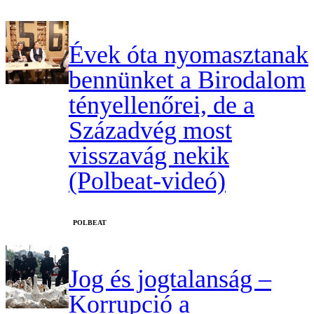
Évek óta nyomasztanak
bennünket a Birodalom
tényellenőrei, de a
Századvég most
visszavág nekik
(Polbeat-videó)
‎POLBEAT
Jog és jogtalanság –
Korrupció a