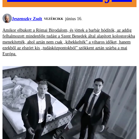
Jeszenszky Zsolt
június 16.
VEZÉRCIKK
Amikor elbukott a Római Birodalom, és jöttek a barbár hódítók, az addig
felhalmozott mindenféle tudást a Szent Benedek által alapított kolostorokba
menekítették, ahol aztán nem csak „kibekkelték” a viharos időket, hanem
ezekből az elszórt kis „tudásközpontokból” szökkent aztán szárba a mai
Európa.