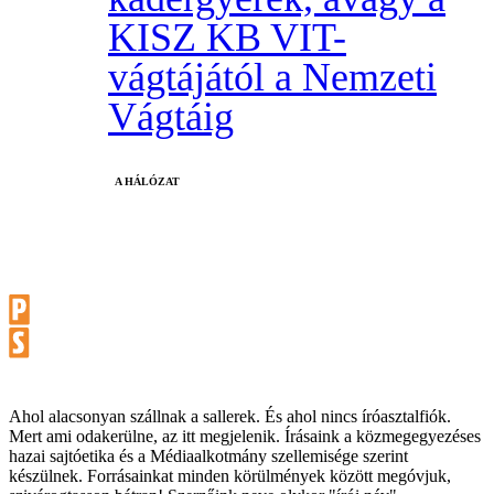
KISZ KB VIT-
vágtájától a Nemzeti
Vágtáig
A HÁLÓZAT
Ahol alacsonyan szállnak a sallerek. És ahol nincs íróasztalfiók.
Mert ami odakerülne, az itt megjelenik. Írásaink a közmegegyezéses
hazai sajtóetika és a Médiaalkotmány szellemisége szerint
készülnek. Forrásainkat minden körülmények között megóvjuk,