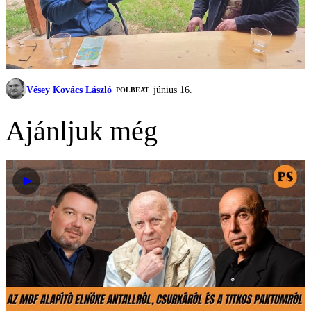
Vésey Kovács László
június 16.
‎POLBEAT
Ajánljuk még