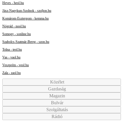
Heves - heol.hu
Jász-Nagykun-Szolnok - szoljon.hu
Komárom-Esztergom - kemma.hu
Nógrád - nool.hu
Somogy - sonline.hu
Szabolcs-Szatmár-Bereg - szon.hu
Tolna - teol.hu
Vas - vaol.hu
Veszprém - veol.hu
Zala - zaol.hu
Közélet
Gazdaság
Magazin
Bulvár
Szolgáltatás
Rádió