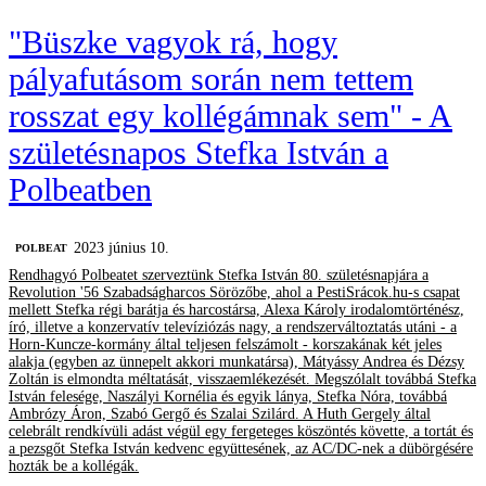
"Büszke vagyok rá, hogy
pályafutásom során nem tettem
rosszat egy kollégámnak sem" - A
születésnapos Stefka István a
Polbeatben
2023 június 10.
‎POLBEAT
Rendhagyó Polbeatet szerveztünk Stefka István 80. születésnapjára a
Revolution '56 Szabadságharcos Sörözőbe, ahol a PestiSrácok.hu-s csapat
mellett Stefka régi barátja és harcostársa, Alexa Károly irodalomtörténész,
író, illetve a konzervatív televíziózás nagy, a rendszerváltoztatás utáni - a
Horn-Kuncze-kormány által teljesen felszámolt - korszakának két jeles
alakja (egyben az ünnepelt akkori munkatársa), Mátyássy Andrea és Dézsy
Zoltán is elmondta méltatását, visszaemlékezését. Megszólalt továbbá Stefka
István felesége, Naszályi Kornélia és egyik lánya, Stefka Nóra, továbbá
Ambrózy Áron, Szabó Gergő és Szalai Szilárd. A Huth Gergely által
celebrált rendkívüli adást végül egy fergeteges köszöntés követte, a tortát és
a pezsgőt Stefka István kedvenc együttesének, az AC/DC-nek a dübörgésére
hozták be a kollégák.