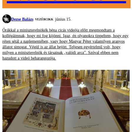
Dezse Balázs
június 15.
VEZÉRCIKK
Órákkal a miniszterelnökék béna cicás videója előtt megmondtam a
kollégáimnak, hogy mi fog kijönni. Igaz, én olyanokra tippeltem, hogy egy
réten sétál a naplementében, vagy hogy Magyar Péter valamilyen aranyos
állatot simogat. Végül is az állat bejött. Teljesen egyértelmű volt, hogy
milyen a miniszterelnök és társainak „valódi arca”. Szóval ebben nem
hazudott a videó beharangozója.