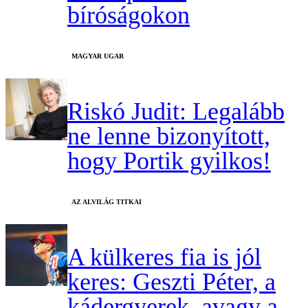
bíróságokon
MAGYAR UGAR
Riskó Judit: Legalább
ne lenne bizonyított,
hogy Portik gyilkos!
AZ ALVILÁG TITKAI
A külkeres fia is jól
keres: Geszti Péter, a
kádergyerek, avagy a