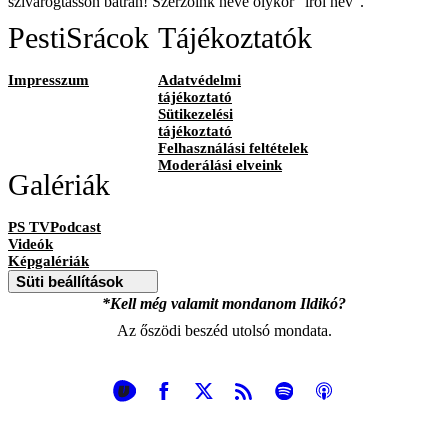
szivárogtasson bátran! Szerzőink neve olykor "írói név".
PestiSrácok
Tájékoztatók
Impresszum
Adatvédelmi
tájékoztató
Sütikezelési
tájékoztató
Felhasználási feltételek
Moderálási elveink
Galériák
PS TVPodcast
Videók
Képgalériák
Süti beállítások
*Kell még valamit mondanom Ildikó?
Az őszödi beszéd utolsó mondata.