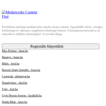
Portfóliónk minőségi tartalmat jelent minden olvasó számára. Egyedülálló elérést, országos
lefedettséget és változatos megjelenési lehetőséget biztosít. Folyamatosan keressük az új
irányokat és fejlődési lehetőségeket. Ez jövőnk záloga.
Regionális hírportálok
Bács-Kiskun - baon.hu
Baranya - bama.hu
Békés - beol.hu
Borsod-Abaúj-Zemplén - boon.hu
Csongrád - delmagyar.hu
Dunaújváros - duol.hu
Fejér - feol.hu
Győr-Moson-Sopron - kisalfold.hu
Hajdú-Bihar - haon.hu