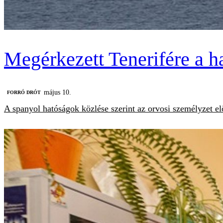
Megérkezett Tenerifére a ha
május 10.
FORRÓ DRÓT
A spanyol hatóságok közlése szerint az orvosi személyzet el