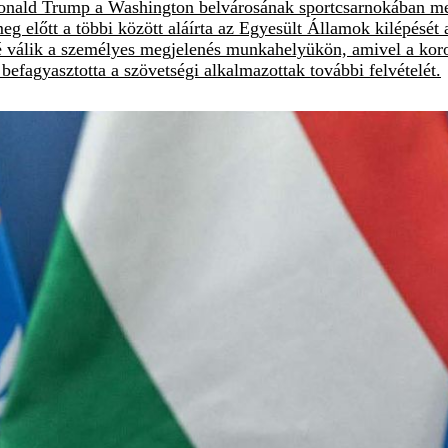
Donald Trump a Washington belvárosának sportcsarnokában megt
eg előtt a többi között aláírta az Egyesült Államok kilépését
é válik a személyes megjelenés munkahelyükön, amivel a koron
efagyasztotta a szövetségi alkalmazottak további felvételét.