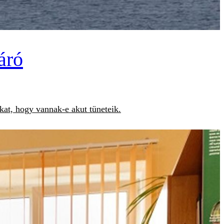
áró
kat, hogy vannak-e akut tüneteik.