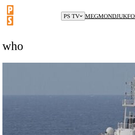
PS TV
MEGMONDJUK
FO
who