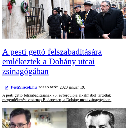
A pesti gettó felszabadítására
emlékeztek a Dohány utcai
zsinagógában
P
PestiSrácok.hu
2020 január 19.
FORRÓ DRÓT
A pesti gettó felszabadításának 75. évfordulója alkalmából tartottak
megemlékezést vasárnap Budapesten, a Dohány utcai zsinagógában.