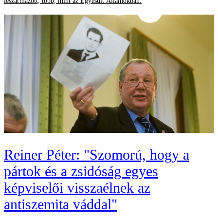
leszármazott, több, mint az Egyesült Államokban.
Reiner Péter: "Szomorú, hogy a
pártok és a zsidóság egyes
képviselői visszaélnek az
antiszemita váddal"