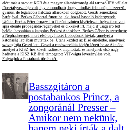
előtt már a szovjet KGB és a magyar állambiztonság alá tartozó IPV vállalat
főosztályvezetője volt, így elmondható, hogy mindkét felmenője hírszerző-
gyanús, de legalábbis hálózati állásokban dolgozott. Geszti zenészként
barátjával, Berkes Gáborral futott be, aki hozzá hasonló kádergyerek.
Utóbbi Berkes Péter őrnagy-író fiaként szintén kivételezett helyzetben volt,
apja eleinte propaganda-regényeket és cikkeket írt, majd ifjúsági író lett
belőle, hasonlóan a katpolos Berkesi Andráshoz. Berkes Gábor is szerethette
a Néphadsereget, mert első együttesét Lobogónak hívták, amelyet a
katonaság lapjában mutattak be. Utána kezdett az Első emeletbe, amelynek
szövegírója Geszti lett. Geszti a rendszerváltás idején lépett be az Akcióba,
amelyet a KISZ-hez közeli rádiósok alapítottak, és amelynek első nagy
haditette a KISZ KB által támogatott VIT-vágta levezénylése volt.
Folytatjuk a Postabank történetét.
Basszgitáron a
postabankos Princz, a
zongoránál Presser –
Amikor nem nekünk,
hanem neki írták a dalt