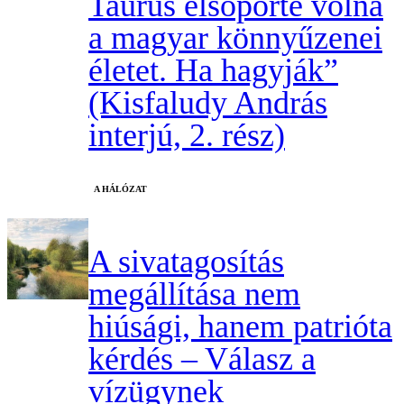
Taurus elsöpörte volna
a magyar könnyűzenei
életet. Ha hagyják”
(Kisfaludy András
interjú, 2. rész)
A HÁLÓZAT
A sivatagosítás
megállítása nem
hiúsági, hanem patrióta
kérdés – Válasz a
vízügynek