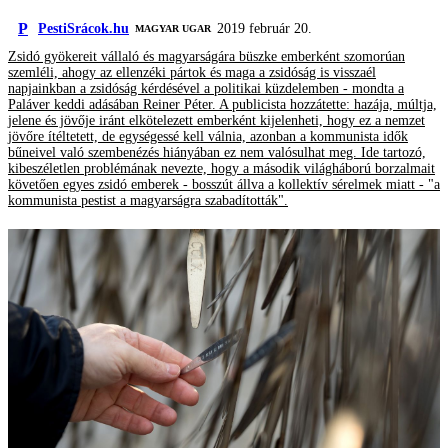
P
PestiSrácok.hu
2019 február 20.
MAGYAR UGAR
Zsidó gyökereit vállaló és magyarságára büszke emberként szomorúan
szemléli, ahogy az ellenzéki pártok és maga a zsidóság is visszaél
napjainkban a zsidóság kérdésével a politikai küzdelemben - mondta a
Paláver keddi adásában Reiner Péter. A publicista hozzátette: hazája, múltja,
jelene és jövője iránt elkötelezett emberként kijelenheti, hogy ez a nemzet
jövőre ítéltetett, de egységessé kell válnia, azonban a kommunista idők
bűneivel való szembenézés hiányában ez nem valósulhat meg. Ide tartozó,
kibeszéletlen problémának nevezte, hogy a második világháború borzalmait
követően egyes zsidó emberek - bosszút állva a kollektív sérelmek miatt - "a
kommunista pestist a magyarságra szabadították".