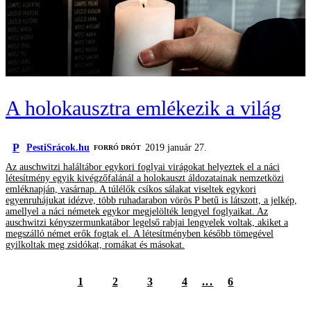
A holokausztra emlékezik a világ
P
PestiSrácok.hu
2019 január 27.
FORRÓ DRÓT
Az auschwitzi haláltábor egykori foglyai virágokat helyeztek el a náci
létesítmény egyik kivégzőfalánál a holokauszt áldozatainak nemzetközi
emléknapján, vasárnap. A túlélők csíkos sálakat viseltek egykori
egyenruhájukat idézve, több ruhadarabon vörös P betű is látszott, a jelkép,
amellyel a náci németek egykor megjelölték lengyel foglyaikat. Az
auschwitzi kényszermunkatábor legelső rabjai lengyelek voltak, akiket a
megszálló német erők fogtak el. A létesítményben később tömegével
gyilkoltak meg zsidókat, romákat és másokat.
1
2
3
4
...
6