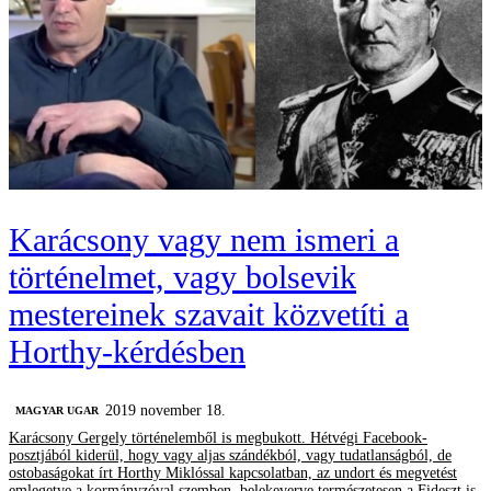
Karácsony vagy nem ismeri a
történelmet, vagy bolsevik
mestereinek szavait közvetíti a
Horthy-kérdésben
2019 november 18.
MAGYAR UGAR
Karácsony Gergely történelemből is megbukott. Hétvégi Facebook-
posztjából kiderül, hogy vagy aljas szándékból, vagy tudatlanságból, de
ostobaságokat írt Horthy Miklóssal kapcsolatban, az undort és megvetést
emlegetve a kormányzóval szemben, belekeverve természetesen a Fideszt is.