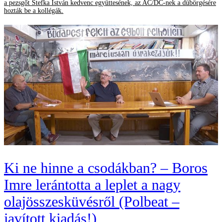
a pezsgőt Stefka István kedvenc együttesének, az AC/DC-nek a dübörgésére
hozták be a kollégák.
Ki ne hinne a csodákban? – Boros
Imre lerántotta a leplet a nagy
olajösszesküvésről (Polbeat –
javított kiadás!)