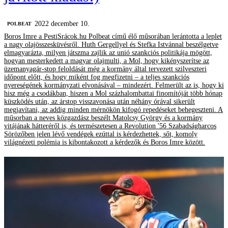
2022 december 10.
‎POLBEAT
Boros Imre a PestiSrácok.hu Polbeat című élő műsorában lerántotta a leplet
a nagy olajösszesküvésről. Huth Gergellyel és Stefka Istvánnal beszélgetve
elmagyarázta, milyen játszma zajlik az unió szankciós politikája mögött,
hogyan mesterkedett a magyar olajmulti, a Mol, hogy kikényszerítse az
üzemanyagár-stop feloldását még a kormány által tervezett szilveszteri
időpont előtt, és hogy miként fog megfizetni – a teljes szankciós
nyereségének kormányzati elvonásával – mindezért. Felmerült az is, hogy ki
hisz még a csodákban, hiszen a Mol százhalombattai finomítóját több hónap
küszködés után, az árstop visszavonása után néhány órával sikerült
megjavítani, az addig minden mérnökön kifogó repedéseket behegeszteni. A
műsorban a neves közgazdász beszélt Matolcsy György és a kormány
vitájának hátteréről is, és természetesen a Revolution '56 Szabadságharcos
Sörözőben jelen lévő vendégek ezúttal is kérdezhettek, sőt, komoly
világnézeti polémia is kibontakozott a kérdezők és Boros Imre között.