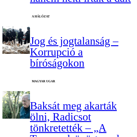
A HÁLÓZAT
Jog és jogtalanság –
Korrupció a
bíróságokon
MAGYAR UGAR
Baksát meg akarták
ölni, Radicsot
tönkretették – „A