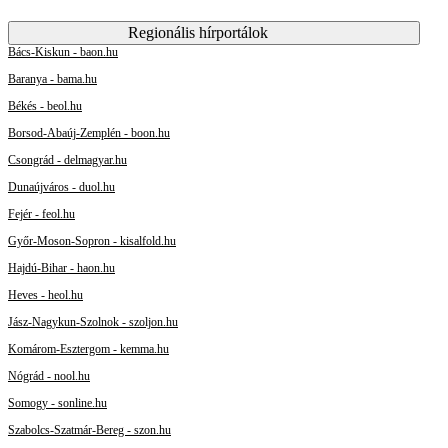
Regionális hírportálok
Bács-Kiskun - baon.hu
Baranya - bama.hu
Békés - beol.hu
Borsod-Abaúj-Zemplén - boon.hu
Csongrád - delmagyar.hu
Dunaújváros - duol.hu
Fejér - feol.hu
Győr-Moson-Sopron - kisalfold.hu
Hajdú-Bihar - haon.hu
Heves - heol.hu
Jász-Nagykun-Szolnok - szoljon.hu
Komárom-Esztergom - kemma.hu
Nógrád - nool.hu
Somogy - sonline.hu
Szabolcs-Szatmár-Bereg - szon.hu