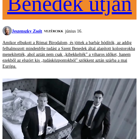
Benedek útján
Jeszenszky Zsolt
június 16.
VEZÉRCIKK
Amikor elbukott a Római Birodalom, és jöttek a barbár hódítók, az addig
felhalmozott mindenféle tudást a Szent Benedek által alapított kolostorokba
menekítették, ahol aztán nem csak „kibekkelték” a viharos időket, hanem
ezekből az elszórt kis „tudásközpontokból” szökkent aztán szárba a mai
Európa.