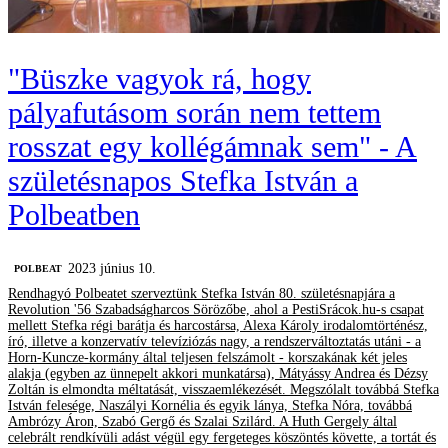
"Büszke vagyok rá, hogy
pályafutásom során nem tettem
rosszat egy kollégámnak sem" - A
születésnapos Stefka István a
Polbeatben
2023 június 10.
‎POLBEAT
Rendhagyó Polbeatet szerveztünk Stefka István 80. születésnapjára a
Revolution '56 Szabadságharcos Sörözőbe, ahol a PestiSrácok.hu-s csapat
mellett Stefka régi barátja és harcostársa, Alexa Károly irodalomtörténész,
író, illetve a konzervatív televíziózás nagy, a rendszerváltoztatás utáni - a
Horn-Kuncze-kormány által teljesen felszámolt - korszakának két jeles
alakja (egyben az ünnepelt akkori munkatársa), Mátyássy Andrea és Dézsy
Zoltán is elmondta méltatását, visszaemlékezését. Megszólalt továbbá Stefka
István felesége, Naszályi Kornélia és egyik lánya, Stefka Nóra, továbbá
Ambrózy Áron, Szabó Gergő és Szalai Szilárd. A Huth Gergely által
celebrált rendkívüli adást végül egy fergeteges köszöntés követte, a tortát és