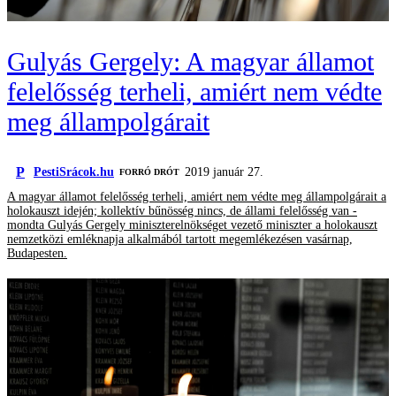
Gulyás Gergely: A magyar államot
felelősség terheli, amiért nem védte
meg állampolgárait
P
PestiSrácok.hu
2019 január 27.
FORRÓ DRÓT
A magyar államot felelősség terheli, amiért nem védte meg állampolgárait a
holokauszt idején; kollektív bűnösség nincs, de állami felelősség van -
mondta Gulyás Gergely miniszterelnökséget vezető miniszter a holokauszt
nemzetközi emléknapja alkalmából tartott megemlékezésen vasárnap,
Budapesten.