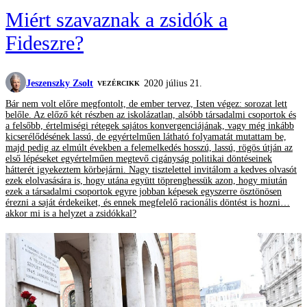
Miért szavaznak a zsidók a
Fideszre?
Jeszenszky Zsolt
2020 július 21.
VEZÉRCIKK
Bár nem volt előre megfontolt, de ember tervez, Isten végez: sorozat lett
belőle. Az előző két részben az iskolázatlan, alsóbb társadalmi csoportok és
a felsőbb, értelmiségi rétegek sajátos konvergenciájának, vagy még inkább
kicserélődésének lassú, de egyértelműen látható folyamatát mutattam be,
majd pedig az elmúlt években a felemelkedés hosszú, lassú, rögös útján az
első lépéseket egyértelműen megtevő cigányság politikai döntéseinek
hátterét igyekeztem körbejárni. Nagy tisztelettel invitálom a kedves olvasót
ezek elolvasására is, hogy utána együtt töprenghessük azon, hogy miután
ezek a társadalmi csoportok egyre jobban képesek egyszerre ösztönösen
érezni a saját érdekeiket, és ennek megfelelő racionális döntést is hozni…
akkor mi is a helyzet a zsidókkal?