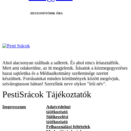
HUSZONÖTÖDIK ÓRA
Ahol alacsonyan szállnak a sallerek. És ahol nincs íróasztalfiók.
Mert ami odakerülne, az itt megjelenik. Írásaink a közmegegyezéses
hazai sajtóetika és a Médiaalkotmány szellemisége szerint
készülnek. Forrásainkat minden körülmények között megóvjuk,
szivárogtasson bátran! Szerzőink neve olykor "írói név".
PestiSrácok
Tájékoztatók
Impresszum
Adatvédelmi
tájékoztató
Sütikezelési
tájékoztató
Felhasználási feltételek