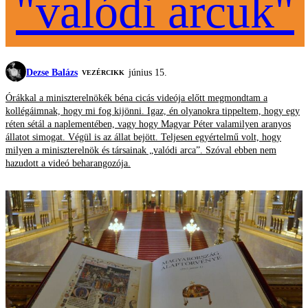
"valódi arcuk"
Dezse Balázs
június 15.
VEZÉRCIKK
Órákkal a miniszterelnökék béna cicás videója előtt megmondtam a
kollégáimnak, hogy mi fog kijönni. Igaz, én olyanokra tippeltem, hogy egy
réten sétál a naplementében, vagy hogy Magyar Péter valamilyen aranyos
állatot simogat. Végül is az állat bejött. Teljesen egyértelmű volt, hogy
milyen a miniszterelnök és társainak „valódi arca”. Szóval ebben nem
hazudott a videó beharangozója.