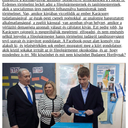
Érdemes történelmi leckét adni a főpolgármesternek és tanítómestereinek,
akik a szocializmus üres paneleit felhasználva hamisítottak ismét
történelmet. Van, amikor kínjában viccelődik az ember Karácsony
tudatlanságával, az észak-pesti csepeli poénokkal, az unalomig hangoztatott
alkalmatlansággal, a zuglói káosszal, van azonban olyan helyzet, amikor a
vérlázító demagógia azonnali választ és cáfolatot kíván. Ezt pedig jobb, ha
Karácsony rajongói is megpróbálják megérteni, elfogadni, és nem emésztés
nélkül lenyelni a főpolgármester hamis történelmi tudásról tanúbizonyságot
tevő szavait és irányított gondolatait. A Facebook-poszt alatt komoly vita
alakult ki, és jelzésértékűen sok embert mozgatott meg a kiírt gondolatsor,
akik közül sokakat irritált az új főpolgármester okoskodása, és az, hogy
mindenhez is ért. Mit köszönhet és mit nem köszönhet Budapest Horthynak?