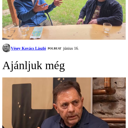
Vésey Kovács László
június 16.
‎POLBEAT
Ajánljuk még