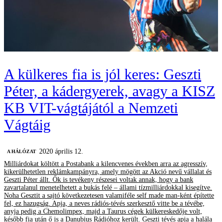
A külkeres fia is jól keres: Geszti
Péter, a kádergyerek, avagy a KISZ
KB VIT-vágtájától a Nemzeti
Vágtáig
2020 április 12.
A HÁLÓZAT
Milliárdokat költött a Postabank a kilencvenes években arra az agresszív,
kikerülhetetlen reklámkampányra, amely mögött az Akció nevű vállalat és
Geszti Péter állt. Ők is tevékeny részesei voltak annak, hogy a bank
zavartalanul menetelhetett a bukás felé – állami tízmilliárdokkal kisegítve.
Noha Gesztit a sajtó következetesen valamiféle self made man-ként építette
fel, ez hazugság. Apja, a neves rádiós-tévés szerkesztő vitte be a tévébe,
anyja pedig a Chemolimpex, majd a Taurus cégek külkereskedője volt,
később fia után ő is a Danubius Rádióhoz került. Geszti tévés apja a halála