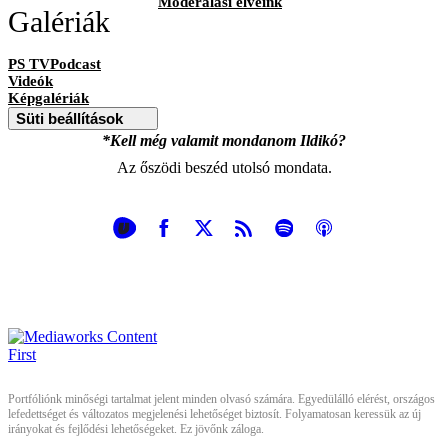
Moderálási elveink
Galériák
PS TVPodcast
Videók
Képgalériák
Süti beállítások
*Kell még valamit mondanom Ildikó?
Az őszödi beszéd utolsó mondata.
Portfóliónk minőségi tartalmat jelent minden olvasó számára. Egyedülálló elérést, országos
lefedettséget és változatos megjelenési lehetőséget biztosít. Folyamatosan keressük az új
irányokat és fejlődési lehetőségeket. Ez jövőnk záloga.