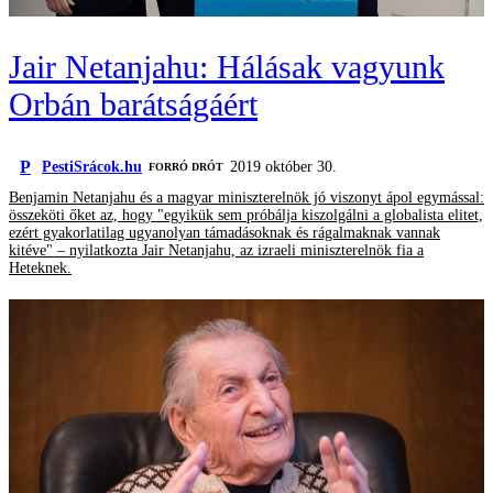
Jair Netanjahu: Hálásak vagyunk
Orbán barátságáért
P
PestiSrácok.hu
2019 október 30.
FORRÓ DRÓT
Benjamin Netanjahu és a magyar miniszterelnök jó viszonyt ápol egymással:
összeköti őket az, hogy "egyikük sem próbálja kiszolgálni a globalista elitet,
ezért gyakorlatilag ugyanolyan támadásoknak és rágalmaknak vannak
kitéve" – nyilatkozta Jair Netanjahu, az izraeli miniszterelnök fia a
Heteknek.