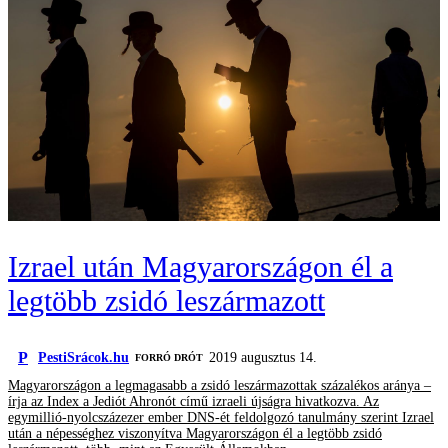
Izrael után Magyarországon él a
legtöbb zsidó leszármazott
P
PestiSrácok.hu
2019 augusztus 14.
FORRÓ DRÓT
Magyarországon a legmagasabb a zsidó leszármazottak százalékos aránya –
írja az Index a Jediót Ahronót című izraeli újságra hivatkozva. Az
egymillió-nyolcszázezer ember DNS-ét feldolgozó tanulmány szerint Izrael
után a népességhez viszonyítva Magyarországon él a legtöbb zsidó