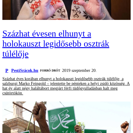
Százhat évesen elhunyt a
holokauszt legidősebb osztrák
túlélője
P
PestiSrácok.hu
2019 szeptember 20.
FORRÓ DRÓT
Százhat éves korában elhunyt a holokauszt legidősebb osztrák túlélője, a
salzburgi Marko Feingold – jelentette be pénteken a helyi zsidó közösség. A
hat év alatt négy haláltábort megjárt férfi tüdőgyulladásban halt meg
csütörtökön.