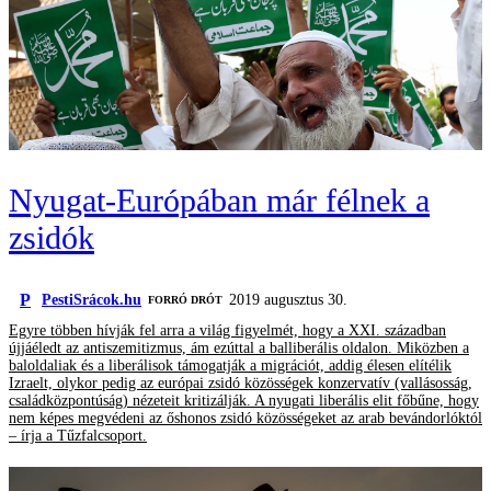
Nyugat-Európában már félnek a
zsidók
P
PestiSrácok.hu
2019 augusztus 30.
FORRÓ DRÓT
Egyre többen hívják fel arra a világ figyelmét, hogy a XXI. században
újjáéledt az antiszemitizmus, ám ezúttal a balliberális oldalon. Miközben a
baloldaliak és a liberálisok támogatják a migrációt, addig élesen elítélik
Izraelt, olykor pedig az európai zsidó közösségek konzervatív (vallásosság,
családközpontúság) nézeteit kritizálják. A nyugati liberális elit főbűne, hogy
nem képes megvédeni az őshonos zsidó közösségeket az arab bevándorlóktól
– írja a Tűzfalcsoport.