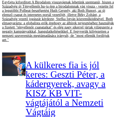
Egyfajta kifordított A Birodalom visszavágnak lehetünk szemtanúi, hiszen a
Századvég új Tényellenőr.hu-ja épp a birodalomnak vág vissza - vezette fel
a legutóbbi Polbeat-beszélgetést Huth Gergely, aki Both Hunort, az új
elemző csapat és internetes portál vezetőjét, illetve Béky Zoltánt, a
Századvég vezető jogászát kérdezte, Stefka István közreműködésével. Both
elmagyarázta: a globalista erők épphogy az álhírek terjesztéséhez használják
a fizetett "tényellenőr csapataikat" és elég nagy sikerrel jártak világszerte a
negatív kampányaikkal, hangulatkeltéseikkel. E fegyverük kifejezetten a
nemzeti szuverenitás megtámadására irányult, de "most ellenük fordítjuk
azt."
A külkeres fia is jól
keres: Geszti Péter, a
kádergyerek, avagy a
KISZ KB VIT-
vágtájától a Nemzeti
Vágtáig