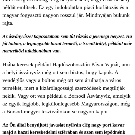
példát említsek. Ez egy indokolatlan piaci korlátozás és a
magyar fogyasztó nagyon rosszul jár. Mindnyájan bukunk
rajta.
Az ásványvízzel kapcsolatban sem túl rózsás a jelenlegi helyzet. Ha
jól tudom, a legnagyobb hazai termelő, a Szentkirályi, például már
nemzetközi tulajdonában van.
Hiába keresek például Hajdúszoboszlón Pávai Vajnát, ami
a helyi ásványvíz még ott sem biztos, hogy kapok. A
vendéglős vagy a boltos még ott sem árulhatja a város
termékét, mert a kizárólagossági szerződések megtiltják
nekik. Vagy ott van például a Borsodi Ásványvíz, amelyik
az egyik legjobb, legkülönlegesebb Magyarországon, még
a Borsod-megyei fesztiválokon se nagyon kapni.
Az Ön által benyújtott javaslat nyilván elég nagy port kavar
majd a hazai kereskedelmi szférában és azon sem lepődnénk