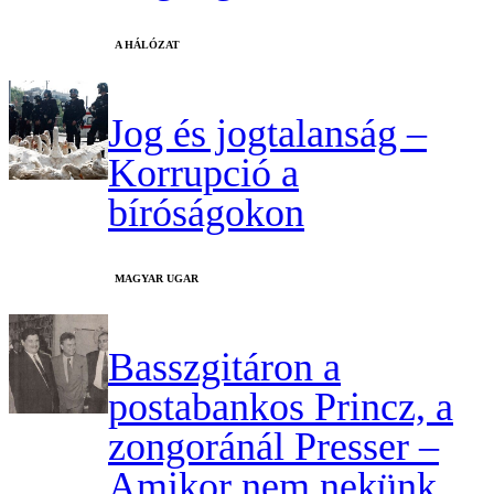
A HÁLÓZAT
Jog és jogtalanság –
Korrupció a
bíróságokon
MAGYAR UGAR
Basszgitáron a
postabankos Princz, a
zongoránál Presser –
Amikor nem nekünk,