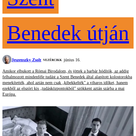
Benedek útján
Jeszenszky Zsolt
június 16.
VEZÉRCIKK
Amikor elbukott a Római Birodalom, és jöttek a barbár hódítók, az addig
felhalmozott mindenféle tudást a Szent Benedek által alapított kolostorokba
menekítették, ahol aztán nem csak „kibekkelték” a viharos időket, hanem
ezekből az elszórt kis „tudásközpontokból” szökkent aztán szárba a mai
Európa.