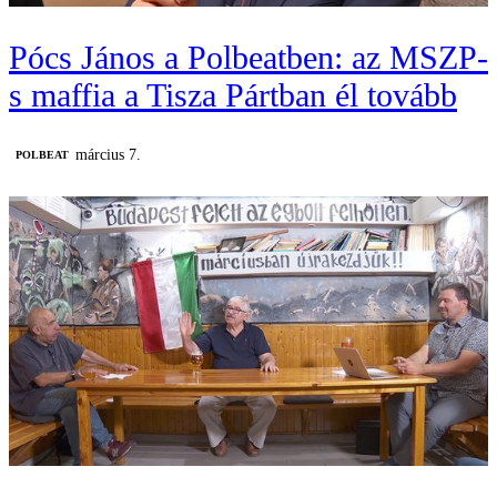
Pócs János a Polbeatben: az MSZP-
s maffia a Tisza Pártban él tovább
március 7.
‎POLBEAT