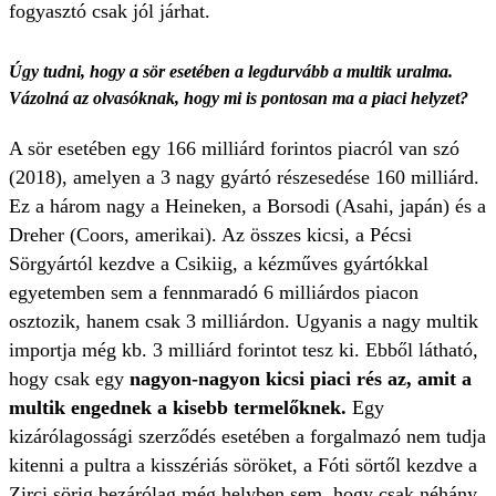
fogyasztó csak jól járhat.
Úgy tudni, hogy a sör esetében a legdurvább a multik uralma.
Vázolná az olvasóknak, hogy mi is pontosan ma a piaci helyzet?
A sör esetében egy 166 milliárd forintos piacról van szó
(2018), amelyen a 3 nagy gyártó részesedése 160 milliárd.
Ez a három nagy a Heineken, a Borsodi (Asahi, japán) és a
Dreher (Coors, amerikai). Az összes kicsi, a Pécsi
Sörgyártól kezdve a Csikiig, a kézműves gyártókkal
egyetemben sem a fennmaradó 6 milliárdos piacon
osztozik, hanem csak 3 milliárdon. Ugyanis a nagy multik
importja még kb. 3 milliárd forintot tesz ki. Ebből látható,
hogy csak egy
nagyon-nagyon kicsi piaci rés az, amit a
multik engednek a kisebb termelőknek.
Egy
kizárólagossági szerződés esetében a forgalmazó nem tudja
kitenni a pultra a kisszériás söröket, a Fóti sörtől kezdve a
Zirci sörig bezárólag még helyben sem, hogy csak néhány