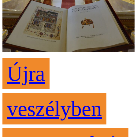
Újra
veszélyben