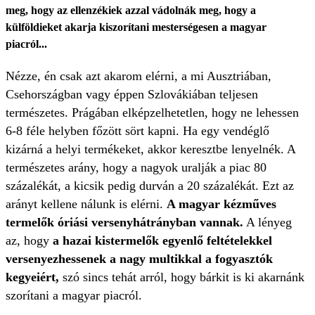
meg, hogy az ellenzékiek azzal vádolnák meg, hogy a
külföldieket akarja kiszorítani mesterségesen a magyar
piacról...
Nézze, én csak azt akarom elérni, a mi Ausztriában,
Csehországban vagy éppen Szlovákiában teljesen
természetes. Prágában elképzelhetetlen, hogy ne lehessen
6-8 féle helyben főzött sört kapni. Ha egy vendéglő
kizárná a helyi termékeket, akkor keresztbe lenyelnék. A
természetes arány, hogy a nagyok uralják a piac 80
százalékát, a kicsik pedig durván a 20 százalékát. Ezt az
arányt kellene nálunk is elérni.
A magyar kézműves
termelők óriási versenyhátrányban vannak.
A lényeg
az, hogy
a hazai kistermelők egyenlő feltételekkel
versenyezhessenek a nagy multikkal a fogyasztók
kegyeiért,
szó sincs tehát arról, hogy bárkit is ki akarnánk
szorítani a magyar piacról.