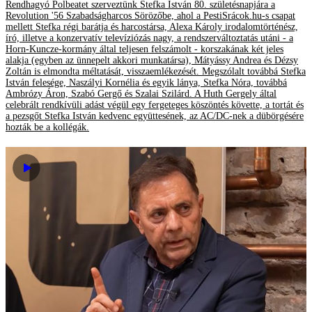
Rendhagyó Polbeatet szerveztünk Stefka István 80. születésnapjára a
Revolution '56 Szabadságharcos Sörözőbe, ahol a PestiSrácok.hu-s csapat
mellett Stefka régi barátja és harcostársa, Alexa Károly irodalomtörténész,
író, illetve a konzervatív televíziózás nagy, a rendszerváltoztatás utáni - a
Horn-Kuncze-kormány által teljesen felszámolt - korszakának két jeles
alakja (egyben az ünnepelt akkori munkatársa), Mátyássy Andrea és Dézsy
Zoltán is elmondta méltatását, visszaemlékezését. Megszólalt továbbá Stefka
István felesége, Naszályi Kornélia és egyik lánya, Stefka Nóra, továbbá
Ambrózy Áron, Szabó Gergő és Szalai Szilárd. A Huth Gergely által
celebrált rendkívüli adást végül egy fergeteges köszöntés követte, a tortát és
a pezsgőt Stefka István kedvenc együttesének, az AC/DC-nek a dübörgésére
hozták be a kollégák.