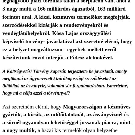
legnagyobb piaci torzulás talán a sörpiacon van, ahol a
3 nagy multi a 166 milliárdos ágazatból, 163 milliárd
forintot ural. A kicsi, kézműves termelőket megfojtják,
szerződésekkel kizárják a rendezvényekről és
vendéglátóhelyekről. Kósa Lajos országgyűlési
képviselő törvény- javaslatával azt szeretné elérni, hogy
ez a helyzet megváltozzon - egyebek mellett erről
készítettünk rövid interjút a Fidesz alelnökével.
A Költségvetési Törvény kapcsán terjesztette be javaslatát, amely
megtiltaná az úgynevezett kizárólagossági szerződéseket az
üdítőital, az ásványvíz, valamint sör forgalmazásban. Ismertetné,
hogy mi a célja ezzel a törvénnyel?
Azt szeretném elérni, hogy
Magyarországon a kézműves
gyártók, a kicsik, az üdítőitaloknál, az ásványvíznél és
a sörnél ugyanolyan lehetőséggel jussanak piacra, mint
a nagy multik,
a hazai kis termelők olyan helyzetbe