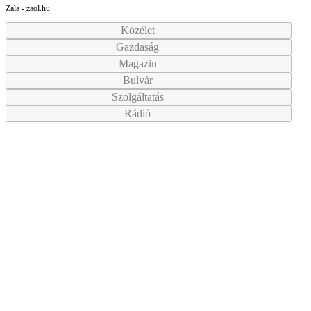
Zala - zaol.hu
Közélet
Gazdaság
Magazin
Bulvár
Szolgáltatás
Rádió