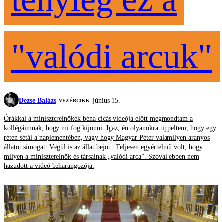
"valódi arcuk"
Dezse Balázs
június 15.
VEZÉRCIKK
Órákkal a miniszterelnökék béna cicás videója előtt megmondtam a
kollégáimnak, hogy mi fog kijönni. Igaz, én olyanokra tippeltem, hogy egy
réten sétál a naplementében, vagy hogy Magyar Péter valamilyen aranyos
állatot simogat. Végül is az állat bejött. Teljesen egyértelmű volt, hogy
milyen a miniszterelnök és társainak „valódi arca”. Szóval ebben nem
hazudott a videó beharangozója.