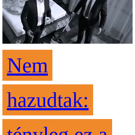
Nem
hazudtak:
tényleg ez a