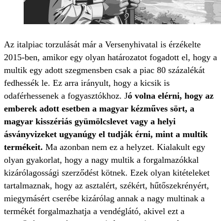
Az italpiac torzulását már a Versenyhivatal is érzékelte
2015-ben, amikor egy olyan határozatot fogadott el, hogy a
multik egy adott szegmensben csak a piac 80 százalékát
fedhessék le. Ez arra irányult, hogy a kicsik is
odaférhessenek a fogyasztókhoz. J
ó volna elérni, hogy az
emberek adott esetben a magyar kézműves sört, a
magyar kisszériás gyümölcslevet vagy a helyi
ásványvizeket ugyanúgy el tudják érni, mint a multik
termékeit.
Ma azonban nem ez a helyzet. Kialakult egy
olyan gyakorlat, hogy a nagy multik a forgalmazókkal
kizárólagossági szerződést kötnek. Ezek olyan kitételeket
tartalmaznak, hogy az asztalért, székért, hűtőszekrényért,
miegymásért cserébe kizárólag annak a nagy multinak a
termékét forgalmazhatja a vendéglátó, akivel ezt a