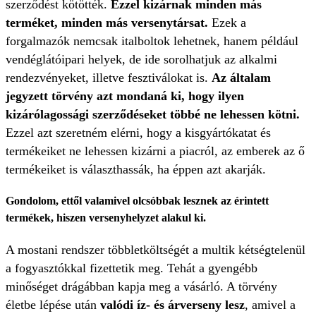
szerződést kötötték.
Ezzel kizárnak minden más
terméket, minden más versenytársat.
Ezek a
forgalmazók nemcsak italboltok lehetnek, hanem például
vendéglátóipari helyek, de ide sorolhatjuk az alkalmi
rendezvényeket, illetve fesztiválokat is.
Az általam
jegyzett törvény azt mondaná ki, hogy ilyen
kizárólagossági szerződéseket többé ne lehessen kötni.
Ezzel azt szeretném elérni, hogy a kisgyártókatat és
termékeiket ne lehessen kizárni a piacról, az emberek az ő
termékeiket is választhassák, ha éppen azt akarják.
Gondolom, ettől valamivel olcsóbbak lesznek az érintett
termékek, hiszen versenyhelyzet alakul ki.
A mostani rendszer többletköltségét a multik kétségtelenül
a fogyasztókkal fizettetik meg. Tehát a gyengébb
minőséget drágábban kapja meg a vásárló. A törvény
életbe lépése után
valódi íz- és árverseny lesz
, amivel a