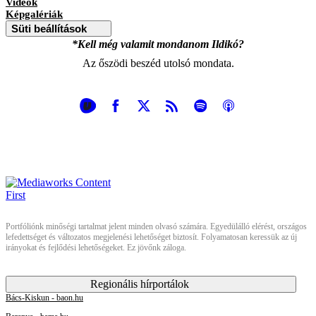
Videók
Képgalériák
Süti beállítások
*Kell még valamit mondanom Ildikó?
Az őszödi beszéd utolsó mondata.
Portfóliónk minőségi tartalmat jelent minden olvasó számára. Egyedülálló elérést, országos
lefedettséget és változatos megjelenési lehetőséget biztosít. Folyamatosan keressük az új
irányokat és fejlődési lehetőségeket. Ez jövőnk záloga.
Regionális hírportálok
Bács-Kiskun - baon.hu