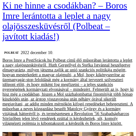
Ki ne hinne a csodákban? – Boros
Imre lerántotta a leplet a nagy
olajösszesküvésről (Polbeat –
javított kiadás!)
2022 december 10.
‎POLBEAT
Boros Imre a PestiSrácok.hu Polbeat című élő műsorában lerántotta a leplet
a nagy olajösszesküvésről. Huth Gergellyel és Stefka Istvánnal beszélgetve
elmagyarázta, milyen játszma zajlik az unió szankciós politikája mögött,
hogyan mesterkedett a magyar olajmulti, a Mol, hogy kikényszerítse az
üzemanyagár-stop feloldását még a kormány által tervezett szilveszteri
időpont előtt, és hogy miként fog megfizetni – a teljes szankciós
nyereségének kormányzati elvonásával – mindezért. Felmerült az is, hogy ki
hisz még a csodákban, hiszen a Mol százhalombattai finomítóját több hónap
küszködés után, az árstop visszavonása után néhány órával sikerült
megjavítani, az addig minden mérnökön kifogó repedéseket behegeszteni. A
műsorban a neves közgazdász beszélt Matolcsy György és a kormány
vitájának hátteréről is, és természetesen a Revolution '56 Szabadságharcos
Sörözőben jelen lévő vendégek ezúttal is kérdezhettek, sőt, komoly
világnézeti polémia is kibontakozott a kérdezők és Boros Imre között.