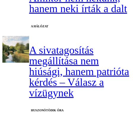
hanem neki írták a dalt
A HÁLÓZAT
A sivatagosítás
megállítása nem
hiúsági, hanem patrióta
kérdés – Válasz a
vízügynek
HUSZONÖTÖDIK ÓRA