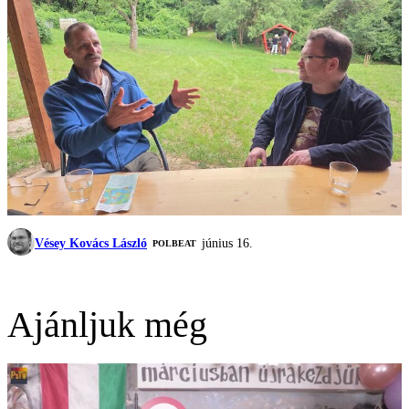
Vésey Kovács László
június 16.
‎POLBEAT
Ajánljuk még