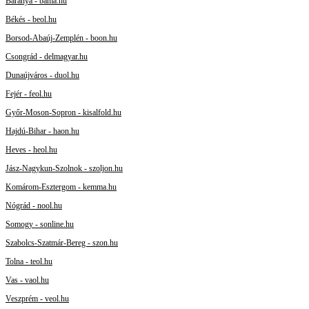
Baranya - bama.hu
Békés - beol.hu
Borsod-Abaúj-Zemplén - boon.hu
Csongrád - delmagyar.hu
Dunaújváros - duol.hu
Fejér - feol.hu
Győr-Moson-Sopron - kisalfold.hu
Hajdú-Bihar - haon.hu
Heves - heol.hu
Jász-Nagykun-Szolnok - szoljon.hu
Komárom-Esztergom - kemma.hu
Nógrád - nool.hu
Somogy - sonline.hu
Szabolcs-Szatmár-Bereg - szon.hu
Tolna - teol.hu
Vas - vaol.hu
Veszprém - veol.hu