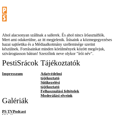
Ahol alacsonyan szállnak a sallerek. És ahol nincs íróasztalfiók.
Mert ami odakerülne, az itt megjelenik. Írásaink a közmegegyezéses
hazai sajtóetika és a Médiaalkotmány szellemisége szerint
készülnek. Forrásainkat minden körülmények között megóvjuk,
szivárogtasson bátran! Szerzőink neve olykor "írói név".
PestiSrácok
Tájékoztatók
Impresszum
Adatvédelmi
tájékoztató
Sütikezelési
tájékoztató
Felhasználási feltételek
Moderálási elveink
Galériák
PS TVPodcast