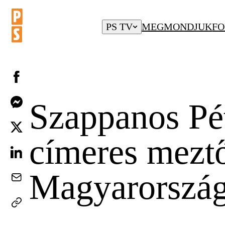
PS TV
MEGMONDJUK
FO
Szappanos Pé
címeres meztő
Magyarország