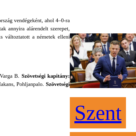
ország vendégeként, ahol 4–0-ra
k annyira alárendelt szerepet,
 változtatott a németek elleni
– Varga B.
Szövetségi kapitány:
Hakans, Pohljanpalo.
Szövetségi
Szent