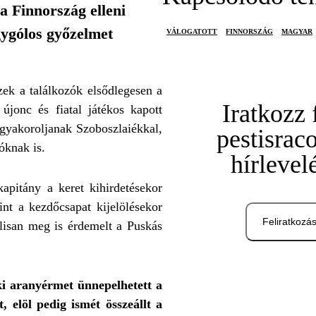
a Finnország elleni
gygólos győzelmet
VÁLOGATOTT
FINNORSZÁG
MAGYAR
zek a találkozók elsődlegesen a
Iratkozz 
újonc és fiatal játékos kapott
 gyakoroljanak Szoboszlaiékkal,
pestisrac
óknak is.
hírlevel
pitány a keret kihirdetésekor
nt a kezdőcsapat kijelölésekor
Feliratkozá
álisan meg is érdemelt a Puskás
ki aranyérmet ünnepelhetett a
, elöl pedig ismét összeállt a