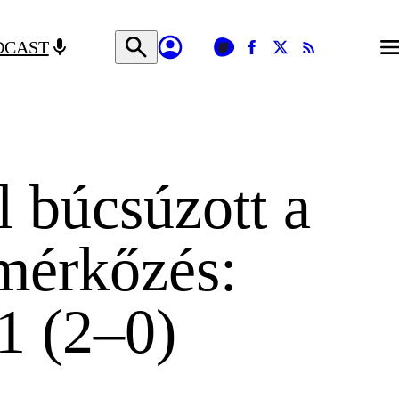
DCAST
 búcsúzott a
mérkőzés:
1 (2–0)