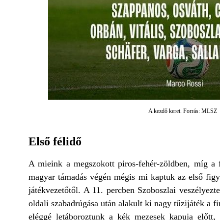
A kezdő keret. Forrás: MLSZ
Első félidő
A mieink a megszokott piros-fehér-zöldben, míg a f
magyar támadás végén mégis mi kaptuk az első figyel
játékvezetőtől. A 11. percben Szoboszlai veszélyezte
oldali szabadrúgása után alakult ki nagy tűzijáték a f
eléggé letáboroztunk a kék mezesek kapuja előtt, 