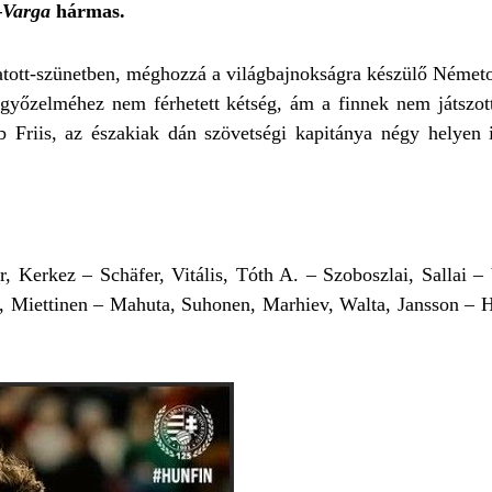
–Varga
hármas.
atott-szünetben, méghozzá a világbajnokságra készülő Német
győzelméhez nem férhetett kétség, ám a finnek nem játszotta
Friis, az északiak dán szövetségi kapitánya négy helyen is
, Kerkez – Schäfer, Vitális, Tóth A. – Szoboszlai, Sallai 
i, Miettinen – Mahuta, Suhonen, Marhiev, Walta, Jansson – 