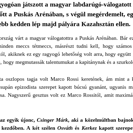
gyogóan játszott a magyar labdarúgó-válogatott 
őtt a Puskás Arénában, s végül megérdemelt, e
lebb kedden lép majd pályára Kazahsztán ellen.
ország várt a magyar válogatottra a Puskás Arénában. Bár e
minden meccs tétmeccs, másrészt tudni kell, hogy számos 
tól, akiknek ez egy ragyogó lehetőség volt arra, hogy együtt
ze, hogy megmutassák talentumukat a kapitánynak és a szurkol
a oszlopos tagja volt Marco Rossi keretének, ám mint a ka
upán epizodista szerepet kapott búcsú gyanánt, ugyanis mi
ítása. Nagyszerű gesztus volt ez Marco Rossitól, amit maxim
 az egyik újonc,
Csinger Márk
, aki a közelmúltban bajno
a kezdőben. A két szélen
Osváth
és
Kerkez
kapott szerepet