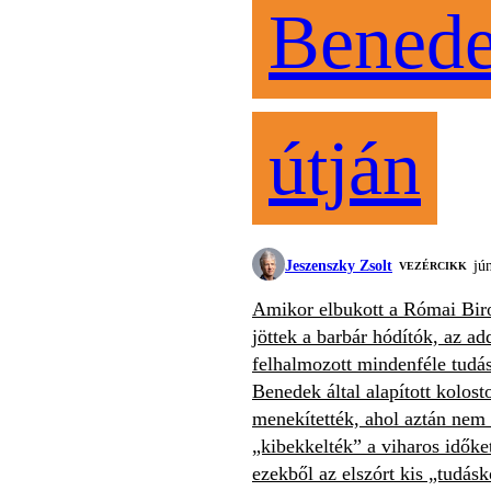
Bened
útján
Jeszenszky Zsolt
jú
VEZÉRCIKK
Amikor elbukott a Római Bir
jöttek a barbár hódítók, az ad
felhalmozott mindenféle tudás
Benedek által alapított kolos
menekítették, ahol aztán nem
„kibekkelték” a viharos idők
ezekből az elszórt kis „tudás