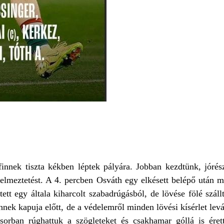
innek tiszta kékben léptek pályára. Jobban kezdtünk, jórés
meztetést. A 4. percben Osváth egy elkésett belépő után má
tett egy általa kiharcolt szabadrúgásból, de lövése fölé szál
innek kapuja előtt, de a védelemről minden lövési kísérlet lev
sorban rúghattuk a szögleteket és csakhamar góllá is ére