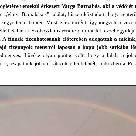
zögletére remekül érkezett Varga Barnabás, aki a védőjét 
n „Varga Barnabásos” találat, hiszen köztudott, hogy centerün
 kegyetlenül büntet. Most is ez történt, így megvolt a vezet
ett Sallai és Szoboszlai is rendre ott tűnt fel, ezzel egyide
k. A finnek tizenhatosának előterében adogattak a miein
ajd tizennyolc méterről laposan a kapu jobb sarkába lőt
redményes. Lövése olyan pontos volt, hogy a labda a jobb
re, csapatunk jobban játszott ellenfelénél, miközben a Pus