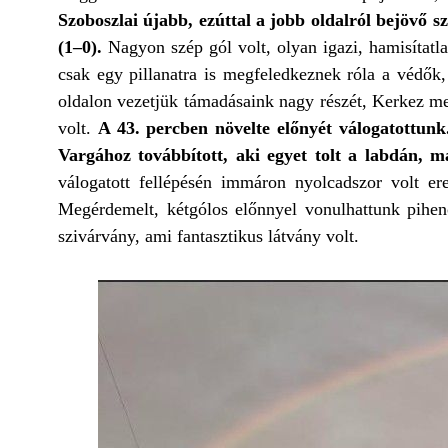
Szoboszlai újabb, ezúttal a jobb oldalról bejövő s
(1–0).
Nagyon szép gól volt, olyan igazi, hamisítatla
csak egy pillanatra is megfeledkeznek róla a védők,
oldalon vezetjük támadásaink nagy részét, Kerkez mell
volt.
A 43. percben növelte előnyét válogatottun
Vargához továbbított, aki egyet tolt a labdán, m
válogatott fellépésén immáron nyolcadszor volt e
Megérdemelt, kétgólos előnnyel vonulhattunk pihenő
szivárvány, ami fantasztikus látvány volt.