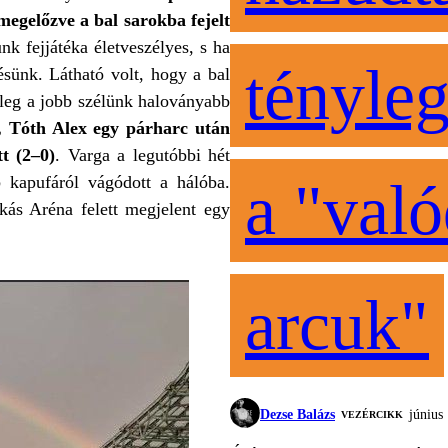
megelőzve a bal sarokba fejelt
k fejjátéka életveszélyes, s ha
tényleg
ésünk. Látható volt, hogy a bal
jűleg a jobb szélünk haloványabb
k, Tóth Alex egy párharc után
t (2–0)
. Varga a legutóbbi hét
 kapufáról vágódott a hálóba.
a "való
kás Aréna felett megjelent egy
arcuk"
Dezse Balázs
június
VEZÉRCIKK