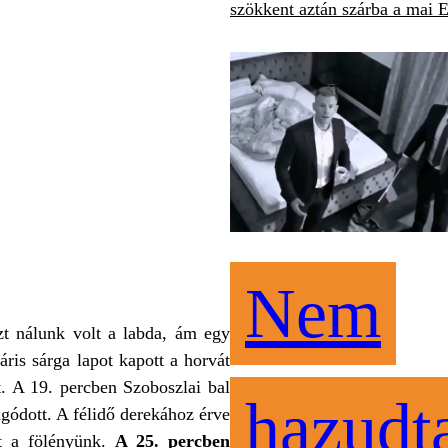
szökkent aztán szárba a mai 
Nem
zt nálunk volt a labda, ám egy
ris sárga lapot kapott a horvát
lt. A 19. percben Szoboszlai bal
hazudt
ágódott. A félidő derekához érve
tt a fölényünk.
A 25. percben