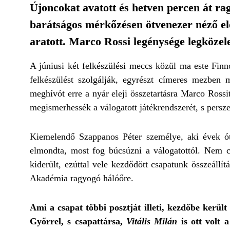
Újoncokat avatott és hetven percen át ra
barátságos mérkőzésen ötvenezer néző el
aratott. Marco Rossi legénysége legköze
A júniusi két felkészülési meccs közül ma este Finn
felkészülést szolgálják, egyrészt címeres mezben 
meghívót erre a nyár eleji összetartásra Marco Rossi
megismerhessék a válogatott játékrendszerét, s pers
Kiemelendő Szappanos Péter személye, aki évek ót
elmondta, most fog búcsúzni a válogatottól. Nem cs
kiderült, ezúttal vele kezdődött csapatunk összeáll
Akadémia ragyogó hálóőre.
Ami a csapat többi posztját illeti, kezdőbe került
Győrrel, s csapattársa,
Vitális Milán
is ott volt 