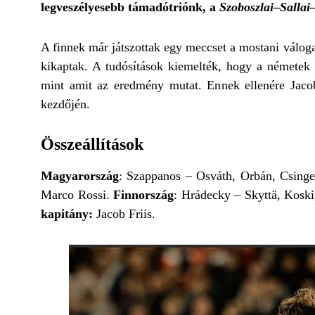
legveszélyesebb támadótriónk, a
Szoboszlai–Sallai
A finnek már játszottak egy meccset a mostani válog
kikaptak. A tudósítások kiemelték, hogy a németek 
mint amit az eredmény mutat. Ennek ellenére Jacob 
kezdőjén.
Összeállítások
Magyarország
: Szappanos – Osváth, Orbán, Csinger
Marco Rossi.
Finnország
: Hrádecky – Skyttä, Kosk
kapitány:
Jacob Friis.