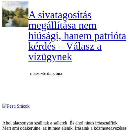
A sivatagosítás
megállítása nem
hiúsági, hanem patrióta
kérdés – Válasz a
vízügynek
HUSZONÖTÖDIK ÓRA
Ahol alacsonyan szállnak a sallerek. És ahol nincs íróasztalfiók.
Mert ami odakerülne, az itt megjelenik. Írásaink a közmegegyezéses