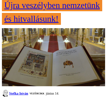
Újra veszélyben nemzetünk
és hitvallásunk!
Stefka István
június 14.
VEZÉRCIKK