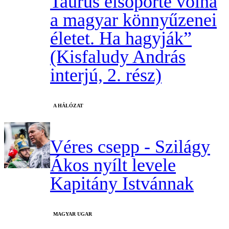
Taurus elsöpörte volna
a magyar könnyűzenei
életet. Ha hagyják”
(Kisfaludy András
interjú, 2. rész)
A HÁLÓZAT
Véres csepp - Szilágy
Ákos nyílt levele
Kapitány Istvánnak
MAGYAR UGAR