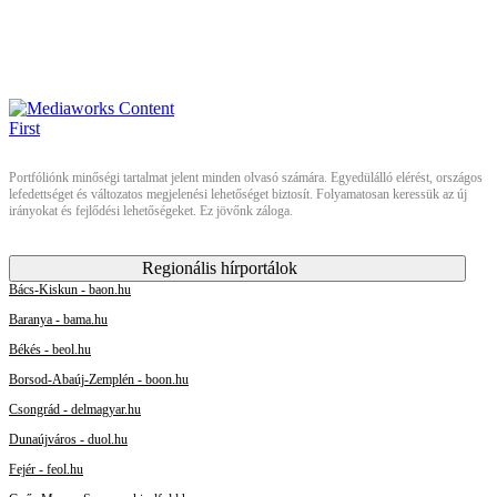
Portfóliónk minőségi tartalmat jelent minden olvasó számára. Egyedülálló elérést, országos
lefedettséget és változatos megjelenési lehetőséget biztosít. Folyamatosan keressük az új
irányokat és fejlődési lehetőségeket. Ez jövőnk záloga.
Regionális hírportálok
Bács-Kiskun - baon.hu
Baranya - bama.hu
Békés - beol.hu
Borsod-Abaúj-Zemplén - boon.hu
Csongrád - delmagyar.hu
Dunaújváros - duol.hu
Fejér - feol.hu