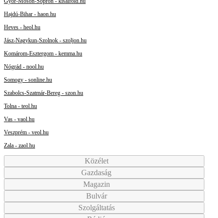
Győr-Moson-Sopron - kisalfold.hu
Hajdú-Bihar - haon.hu
Heves - heol.hu
Jász-Nagykun-Szolnok - szoljon.hu
Komárom-Esztergom - kemma.hu
Nógrád - nool.hu
Somogy - sonline.hu
Szabolcs-Szatmár-Bereg - szon.hu
Tolna - teol.hu
Vas - vaol.hu
Veszprém - veol.hu
Zala - zaol.hu
Közélet
Gazdaság
Magazin
Bulvár
Szolgáltatás