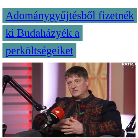
Adománygyűjtésből fizetnék
ki Budaházyék a
perköltségeiket