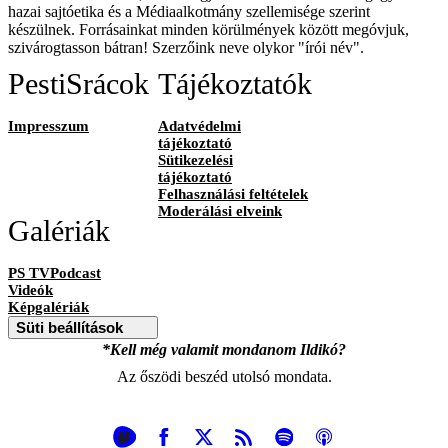
hazai sajtóetika és a Médiaalkotmány szellemisége szerint
készülnek. Forrásainkat minden körülmények között megóvjuk,
szivárogtasson bátran! Szerzőink neve olykor "írói név".
PestiSrácok
Tájékoztatók
Impresszum
Adatvédelmi
tájékoztató
Sütikezelési
tájékoztató
Felhasználási feltételek
Moderálási elveink
Galériák
PS TVPodcast
Videók
Képgalériák
Süti beállítások
*Kell még valamit mondanom Ildikó?
Az őszödi beszéd utolsó mondata.