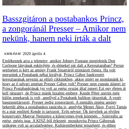
Basszgitáron a postabankos Princz,
a zongoránál Presser – Amikor nem
nekünk, hanem neki írták a dalt
2020 április 4.
A HÁLÓZAT
Emlékeznek arra a jelenetre, amikor Johnny Fontane megjelenik Don
Corleone lányának esküvőjén, és elénekel pár dalt a Keresztapában? Persze
segítséget is kért az amúgy Frank Sinatráról mintázott figura. Ha volt
merszünk a Postabank néhai királyát, Princz Gábor bankvezért
keresztapának nevezni az előző cikkünkben, akkor miért ne mondanánk ki,
hogy az ő udvari zenésze Presser Gábor volt? Presser nem csupán slágert írt
Princz Postabankjának (ez volt az egész ország által ismert Ezt egy életen át
kell játszani), de Princz másik bizalmi embere, Kende Péter szerint még
külön zenekaruk is volt, amellyel a Postabank bulikon játszottak. A vezér
basszusgitározott, Presser pedig zongorázott. A zseniális zenész amúgy
bekerült abba a postabankos tanácsba is, amelybe Mester Ákos, Forró Tamás
és a már említett Kende is tartozott. Erős névsor. Ők ügyeltek az elvileg
konzervatív Magyar Nemzetre a kilencvenes évek közepén... Szürreális az
egész, mégis igaz. A KISZ-ből érkezett, moszkovita Princz Gábornak
szüksége volt az arculatfestésre. Kultúremberként tetszelgett, és ehhez