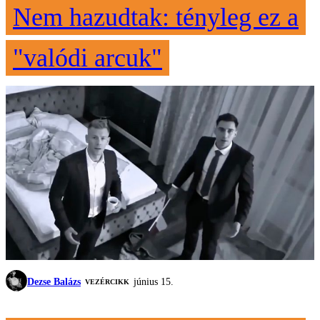
Nem hazudtak: tényleg ez a
"valódi arcuk"
Dezse Balázs
június 15.
VEZÉRCIKK