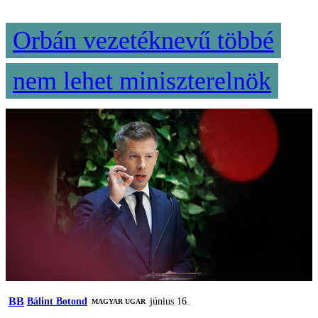
Orbán vezetéknevű többé
nem lehet miniszterelnök
BB
Bálint Botond
június 16.
MAGYAR UGAR