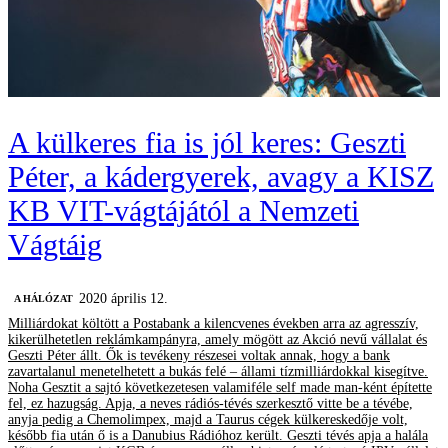
A külkeres fia is jól keres: Geszti
Péter, a kádergyerek, avagy a KISZ
KB VIT-vágtájától a Nemzeti
Vágtáig
2020 április 12.
A HÁLÓZAT
Milliárdokat költött a Postabank a kilencvenes években arra az agresszív,
kikerülhetetlen reklámkampányra, amely mögött az Akció nevű vállalat és
Geszti Péter állt. Ők is tevékeny részesei voltak annak, hogy a bank
zavartalanul menetelhetett a bukás felé – állami tízmilliárdokkal kisegítve.
Noha Gesztit a sajtó következetesen valamiféle self made man-ként építette
fel, ez hazugság. Apja, a neves rádiós-tévés szerkesztő vitte be a tévébe,
anyja pedig a Chemolimpex, majd a Taurus cégek külkereskedője volt,
később fia után ő is a Danubius Rádióhoz került. Geszti tévés apja a halála