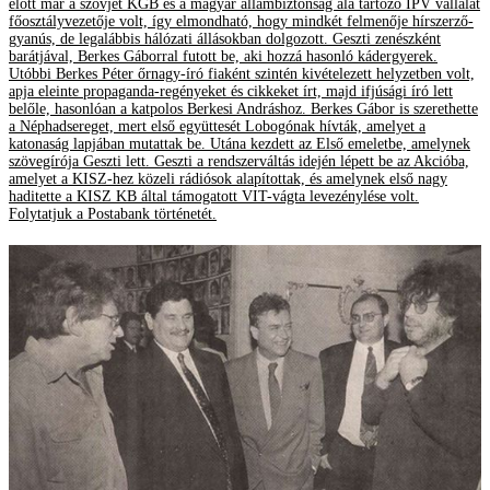
előtt már a szovjet KGB és a magyar állambiztonság alá tartozó IPV vállalat
főosztályvezetője volt, így elmondható, hogy mindkét felmenője hírszerző-
gyanús, de legalábbis hálózati állásokban dolgozott. Geszti zenészként
barátjával, Berkes Gáborral futott be, aki hozzá hasonló kádergyerek.
Utóbbi Berkes Péter őrnagy-író fiaként szintén kivételezett helyzetben volt,
apja eleinte propaganda-regényeket és cikkeket írt, majd ifjúsági író lett
belőle, hasonlóan a katpolos Berkesi Andráshoz. Berkes Gábor is szerethette
a Néphadsereget, mert első együttesét Lobogónak hívták, amelyet a
katonaság lapjában mutattak be. Utána kezdett az Első emeletbe, amelynek
szövegírója Geszti lett. Geszti a rendszerváltás idején lépett be az Akcióba,
amelyet a KISZ-hez közeli rádiósok alapítottak, és amelynek első nagy
haditette a KISZ KB által támogatott VIT-vágta levezénylése volt.
Folytatjuk a Postabank történetét.