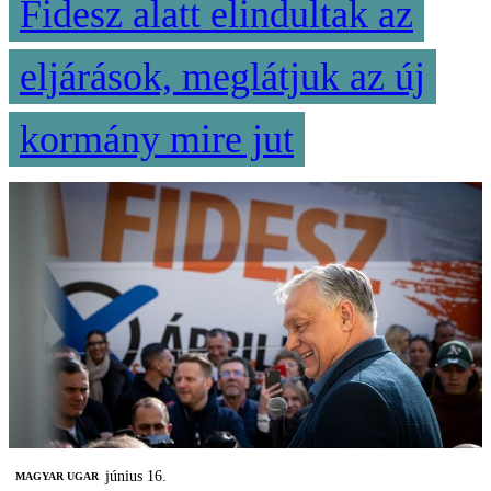
Fidesz alatt elindultak az
eljárások, meglátjuk az új
kormány mire jut
június 16.
MAGYAR UGAR