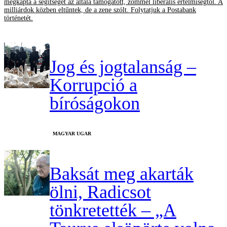
megkapta a segítséget az általa támogatott, zömmel liberális értelmiségtől. A
milliárdok közben eltűntek, de a zene szólt. Folytatjuk a Postabank
történetét.
Jog és jogtalanság –
Korrupció a
bíróságokon
MAGYAR UGAR
Baksát meg akarták
ölni, Radicsot
tönkretették – „A