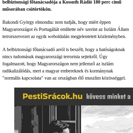
belbiztonsági főtanácsadója a Kossuth Rádió 180 perc című
műsorában csütörtökön.
Bakondi György elmondta: nem tudják, hogy miért éppen
Magyarországot és Portugáliát említette név szerint az Iszlám Állam
terrorszervezet az egyik weboldalán megjelentetett közleményben.
A belbiztonsági főtanácsadó arról is beszélt, hogy a hatóságoknak
nincs tudomásuk magyarországi terrorista sejtekről. Úgy
fogalmazott, hogy Magyarországon nem jellemző az iszlám
radikalizálódás, mert a magyar embereknek és kormánynak
"normális kapcsolata" van az országban élő muszlim közösséggel.