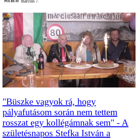
március 7.
‎POLBEAT
"Büszke vagyok rá, hogy
pályafutásom során nem tettem
rosszat egy kollégámnak sem" - A
születésnapos Stefka István a