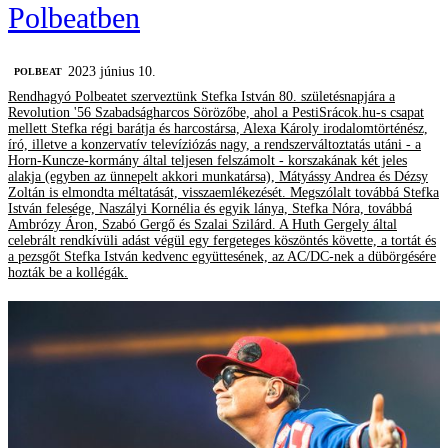
Polbeatben
2023 június 10.
‎POLBEAT
Rendhagyó Polbeatet szerveztünk Stefka István 80. születésnapjára a
Revolution '56 Szabadságharcos Sörözőbe, ahol a PestiSrácok.hu-s csapat
mellett Stefka régi barátja és harcostársa, Alexa Károly irodalomtörténész,
író, illetve a konzervatív televíziózás nagy, a rendszerváltoztatás utáni - a
Horn-Kuncze-kormány által teljesen felszámolt - korszakának két jeles
alakja (egyben az ünnepelt akkori munkatársa), Mátyássy Andrea és Dézsy
Zoltán is elmondta méltatását, visszaemlékezését. Megszólalt továbbá Stefka
István felesége, Naszályi Kornélia és egyik lánya, Stefka Nóra, továbbá
Ambrózy Áron, Szabó Gergő és Szalai Szilárd. A Huth Gergely által
celebrált rendkívüli adást végül egy fergeteges köszöntés követte, a tortát és
a pezsgőt Stefka István kedvenc együttesének, az AC/DC-nek a dübörgésére
hozták be a kollégák.