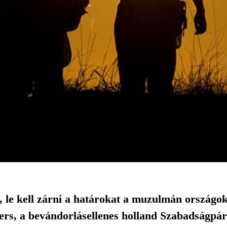
l, le kell zárni a határokat a muzulmán országo
lders, a bevándorlásellenes holland Szabadságpá