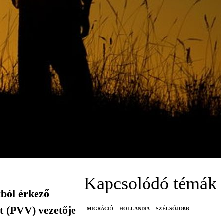
Kapcsolódó témák
kból érkező
rt (PVV) vezetője
MIGRÁCIÓ
HOLLANDIA
SZÉLSŐJOBB