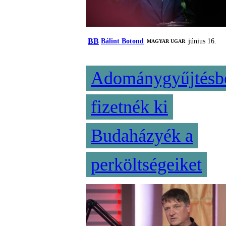
BB
Bálint Botond
június 16.
MAGYAR UGAR
Adománygyűjtésb
fizetnék ki
Budaházyék a
perköltségeiket