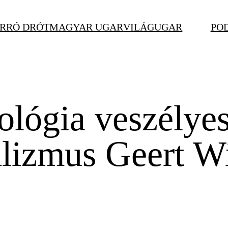
RRÓ DRÓT
MAGYAR UGAR
VILÁGUGAR
PO
ológia veszélye
lizmus Geert Wi