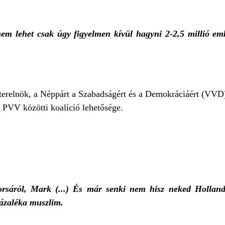
nem lehet csak úgy figyelmen kívül hagyni 2-2,5 millió em
zterelnök, a Néppárt a Szabadságért és a Demokráciáért (VVD) 
a PVV közötti koalíció lehetősége.
rsáról, Mark (...) És már senki nem hisz neked Holland
zázaléka muszlim.