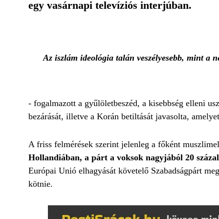
egy vasárnapi televíziós interjúban.
Az iszlám ideológia talán veszélyesebb, mint a 
- fogalmazott a gyűlöletbeszéd, a kisebbség elleni usz
bezárását, illetve a Korán betiltását javasolta, amel
A friss felmérések szerint jelenleg a főként muszli
Hollandiában, a párt a voksok nagyjából 20 százal
Európai Unió elhagyását követelő Szabadságpárt meg is
kötnie.