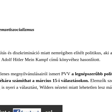
nemzetiszocializmus
ítás és diszkrimináció miatt nemrégiben elítélt politikus, aki 
yet Adolf Hitler Mein Kampf című könyvéhez hasonlított.
mellenes megnyilvánulásairól ismert PVV
a legnépszerűbb poli
ékára számíthat a március 15-i választásokon.
Elemzők sze
 nyeri a választást, Wilders nézetei miatt lehetetlen lesz má