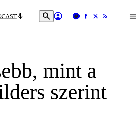
DCAST
sebb, mint a
lders szerint