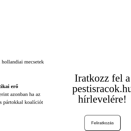
a hollandiai mecsetek
Iratkozz fel a
pestisracok.h
tikai erő
rint azonban ha az
hírlevelére!
s pártokkal koalíciót
Feliratkozás