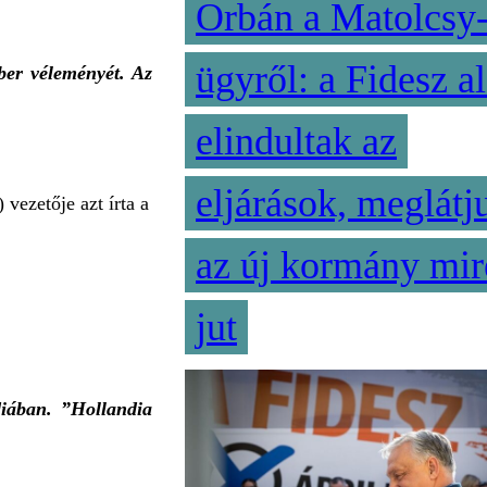
Orbán a Matolcsy
ügyről: a Fidesz al
ber véleményét. Az
elindultak az
eljárások, meglátj
vezetője azt írta a
az új kormány mir
jut
iában. ”Hollandia