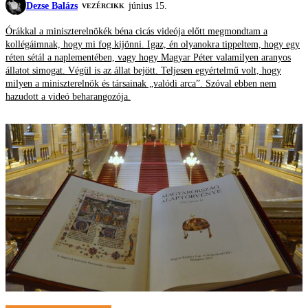
Dezse Balázs
június 15.
VEZÉRCIKK
Órákkal a miniszterelnökék béna cicás videója előtt megmondtam a
kollégáimnak, hogy mi fog kijönni. Igaz, én olyanokra tippeltem, hogy egy
réten sétál a naplementében, vagy hogy Magyar Péter valamilyen aranyos
állatot simogat. Végül is az állat bejött. Teljesen egyértelmű volt, hogy
milyen a miniszterelnök és társainak „valódi arca”. Szóval ebben nem
hazudott a videó beharangozója.