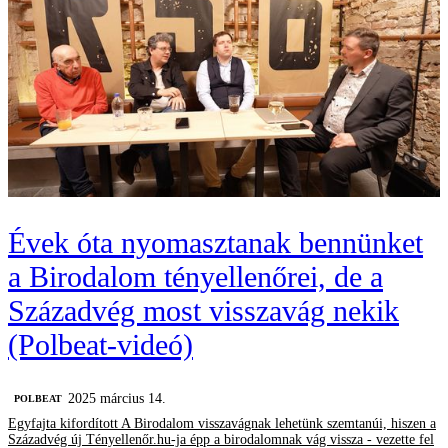
Évek óta nyomasztanak bennünket
a Birodalom tényellenőrei, de a
Századvég most visszavág nekik
(Polbeat-videó)
2025 március 14.
‎POLBEAT
Egyfajta kifordított A Birodalom visszavágnak lehetünk szemtanúi, hiszen a
Századvég új Tényellenőr.hu-ja épp a birodalomnak vág vissza - vezette fel