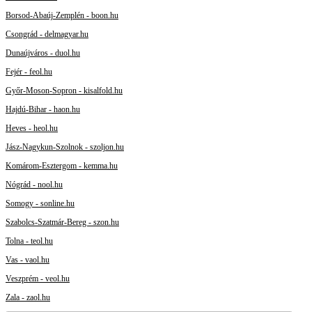
Borsod-Abaúj-Zemplén - boon.hu
Csongrád - delmagyar.hu
Dunaújváros - duol.hu
Fejér - feol.hu
Győr-Moson-Sopron - kisalfold.hu
Hajdú-Bihar - haon.hu
Heves - heol.hu
Jász-Nagykun-Szolnok - szoljon.hu
Komárom-Esztergom - kemma.hu
Nógrád - nool.hu
Somogy - sonline.hu
Szabolcs-Szatmár-Bereg - szon.hu
Tolna - teol.hu
Vas - vaol.hu
Veszprém - veol.hu
Zala - zaol.hu