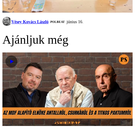
Vésey Kovács László
június 16.
‎POLBEAT
Ajánljuk még