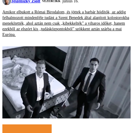
Jeszenszky Zsolt
június 16.
VEZÉRCIKK
Amikor elbukott a Római Birodalom, és jöttek a barbár hódítók, az addig
felhalmozott mindenféle tudást a Szent Benedek által alapított kolostorokba
menekítették, ahol aztán nem csak „kibekkelték” a viharos időket, hanem
ezekből az elszórt kis „tudásközpontokból” szökkent aztán szárba a mai
Európa.