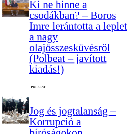
Ki ne hinne a
csodákban? – Boros
Imre lerántotta a leplet
a nagy
olajösszesküvésről
(Polbeat – javított
kiadás!)
‎POLBEAT
Jog és jogtalanság –
Korrupció a
bíróságokon