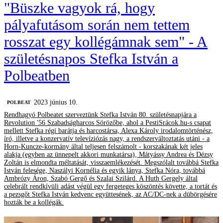
"Büszke vagyok rá, hogy
pályafutásom során nem tettem
rosszat egy kollégámnak sem" - A
születésnapos Stefka István a
Polbeatben
2023 június 10.
‎POLBEAT
Rendhagyó Polbeatet szerveztünk Stefka István 80. születésnapjára a
Revolution '56 Szabadságharcos Sörözőbe, ahol a PestiSrácok.hu-s csapat
mellett Stefka régi barátja és harcostársa, Alexa Károly irodalomtörténész,
író, illetve a konzervatív televíziózás nagy, a rendszerváltoztatás utáni - a
Horn-Kuncze-kormány által teljesen felszámolt - korszakának két jeles
alakja (egyben az ünnepelt akkori munkatársa), Mátyássy Andrea és Dézsy
Zoltán is elmondta méltatását, visszaemlékezését. Megszólalt továbbá Stefka
István felesége, Naszályi Kornélia és egyik lánya, Stefka Nóra, továbbá
Ambrózy Áron, Szabó Gergő és Szalai Szilárd. A Huth Gergely által
celebrált rendkívüli adást végül egy fergeteges köszöntés követte, a tortát és
a pezsgőt Stefka István kedvenc együttesének, az AC/DC-nek a dübörgésére
hozták be a kollégák.