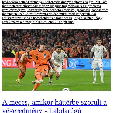
bevándorló hátterű személyek terrorcselekményt hajtottak végre. 2015 óta
már több száz ember halt meg az illegális migrációval (és a probléma
kezeletlenségével) összefüggésbe hozható késeléses, gázolásos, robbantásos
merényletekben. A milliószámra érkező muszlimok importálták az
antiszemitizmust és a homofóbiát is a kontinensre, olyan szinten, hogy
annak mértékén még a 2012-es Jobbik is elpirulna.
A meccs, amikor háttérbe szorult a
végeredmény - Labdarúgó