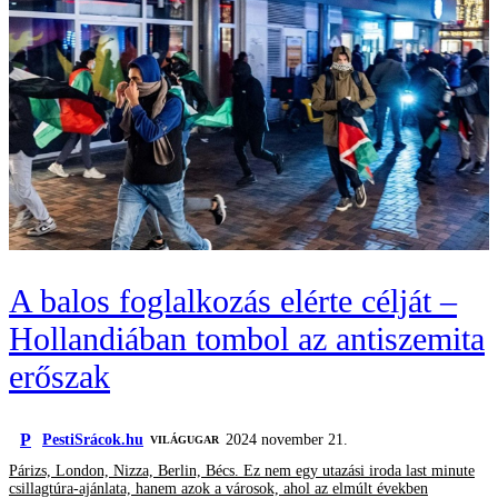
A balos foglalkozás elérte célját –
Hollandiában tombol az antiszemita
erőszak
P
PestiSrácok.hu
2024 november 21.
VILÁGUGAR
Párizs, London, Nizza, Berlin, Bécs. Ez nem egy utazási iroda last minute
csillagtúra-ajánlata, hanem azok a városok, ahol az elmúlt években