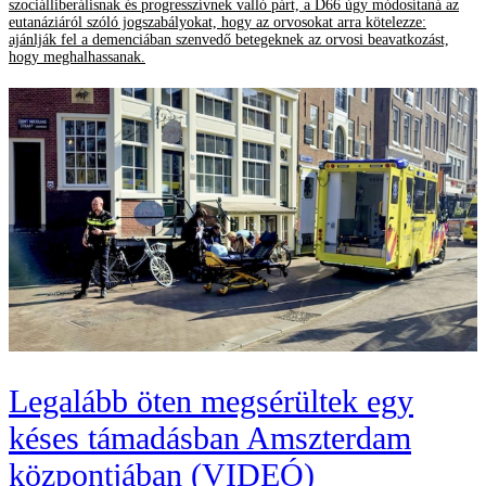
szociálliberálisnak és progresszívnek valló párt, a D66 úgy módosítaná az
eutanáziáról szóló jogszabályokat, hogy az orvosokat arra kötelezze:
ajánlják fel a demenciában szenvedő betegeknek az orvosi beavatkozást,
hogy meghalhassanak.
Legalább öten megsérültek egy
késes támadásban Amszterdam
központjában (VIDEÓ)