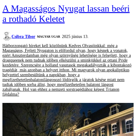
A Magasságos Nyugat lassan beéri
a rothadó Keletet
Csibra Tibor
2025 június 13.
MAGYAR UGAR
Hátborzongató híreket kell közölnünk Kedves Olvasóinkkal: még a
Magasságos, Fejlett Nyugaton is előfordul olyan, hogy késnek a vonatok,
ezért Amszterdamban még olyan szörnyűség lehetősége is felsejlett, hogy a
dragqueenek nem tudnak időben elkészülni a sminkjükkel az ottani Pride
kezdetére. Szerencsére a holland vasutasok megakadályozták a kibontakozó
tragédiát, más azonban a helyzet itthon. Mi magyarok olyan apokaliptikus
helyzettel szembesültünk a napokban, hogy a
megfizethetetlenbalatonilángosozó lődörgők a járatok késése miatt nem
tudtak időben sorba állni, hogy megfizethetetlen balatoni lángost
zabáljanak. Hol van ehhez a nemzeti sorstragédiához képest Trianon
fájdalma?