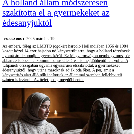
A holland állam módszeresen
szakította el a gyermekeket az
édesanyjuktól
2025 március 19.
FORRÓ DRÓT
Az emberi, főleg az LMBTQ jogokért harcoló Hollandiában 1956 és 1984
között közel 14 ezer hajadon nő kényszerült arra, hogy a holland törvények
nyomására lemondjon gyermekéről. Ez Magyarországon nemhogy most, de
abban az időben - a kommunizmus ellenére - is megdöbbentő lett volna. A
tulipánok országában ugyanis egyszerűen elszakították a gyermekeket
édesanyjuktól, hogy utána másoknak adják oda őket. A per, amit a
kényszerítés alatt álló nők indítottak az állammal szemben fellebbviteli
szinten is lezárult. Az ítélet pedig megdöbbentő.