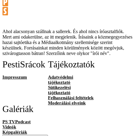
Ahol alacsonyan szállnak a sallerek. És ahol nincs íróasztalfiók.
Mert ami odakerülne, az itt megjelenik. Írásaink a közmegegyezéses
hazai sajtóetika és a Médiaalkotmány szellemisége szerint
készülnek. Forrásainkat minden körülmények között megóvjuk,
szivárogtasson bátran! Szerzőink neve olykor "írói név".
PestiSrácok
Tájékoztatók
Impresszum
Adatvédelmi
tájékoztató
Sütikezelési
tájékoztató
Felhasználási feltételek
Moderálási elveink
Galériák
PS TVPodcast
Videók
Képgalériák