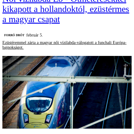
kikapott a hollandoktól, ezüstérmes
a magyar csapat
február 5.
FORRÓ DRÓT
Ezüstéremmel zárta a magyar női vízilabda-válogatott a funchali Európa-
bajnokságot.