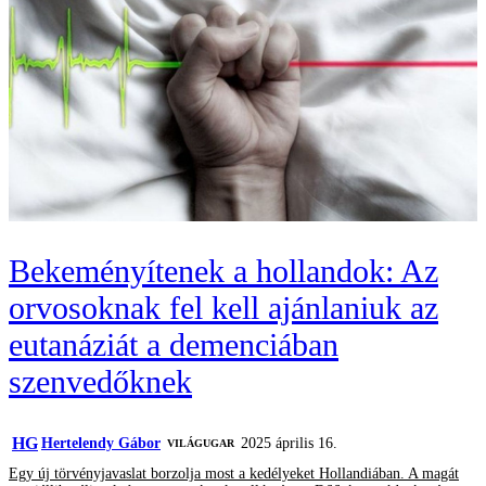
Bekeményítenek a hollandok: Az
orvosoknak fel kell ajánlaniuk az
eutanáziát a demenciában
szenvedőknek
HG
Hertelendy Gábor
2025 április 16.
VILÁGUGAR
Egy új törvényjavaslat borzolja most a kedélyeket Hollandiában. A magát