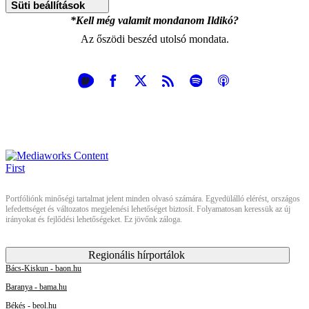
Süti beállítások
*Kell még valamit mondanom Ildikó?
Az őszödi beszéd utolsó mondata.
Portfóliónk minőségi tartalmat jelent minden olvasó számára. Egyedülálló elérést, országos
lefedettséget és változatos megjelenési lehetőséget biztosít. Folyamatosan keressük az új
irányokat és fejlődési lehetőségeket. Ez jövőnk záloga.
Regionális hírportálok
Bács-Kiskun - baon.hu
Baranya - bama.hu
Békés - beol.hu