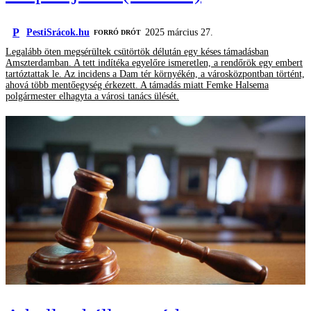
P
PestiSrácok.hu
2025 március 27.
FORRÓ DRÓT
Legalább öten megsérültek csütörtök délután egy késes támadásban
Amszterdamban. A tett indítéka egyelőre ismeretlen, a rendőrök egy embert
tartóztattak le. Az incidens a Dam tér környékén, a városközpontban történt,
ahová több mentőegység érkezett. A támadás miatt Femke Halsema
polgármester elhagyta a városi tanács ülését.