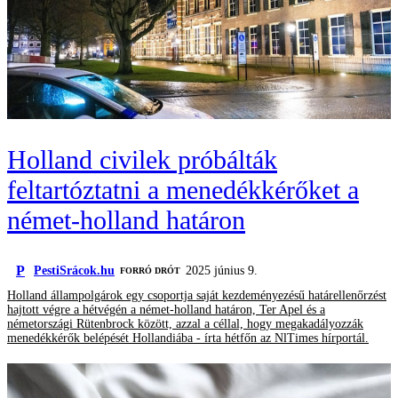
Holland civilek próbálták
feltartóztatni a menedékkérőket a
német-holland határon
P
PestiSrácok.hu
2025 június 9.
FORRÓ DRÓT
Holland állampolgárok egy csoportja saját kezdeményezésű határellenőrzést
hajtott végre a hétvégén a német-holland határon, Ter Apel és a
németországi Rütenbrock között, azzal a céllal, hogy megakadályozzák
menedékkérők belépését Hollandiába - írta hétfőn az NlTimes hírportál.