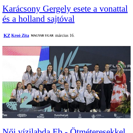
Karácsony Gergely esete a vonattal
és a holland sajtóval
KZ
Kroó Zita
március 16.
MAGYAR UGAR
Női vízilabda Eb - Ötméteresekkel