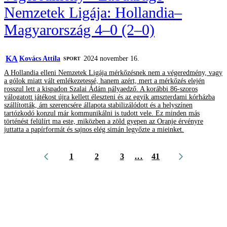
Nemzetek Ligája: Hollandia–
Magyarország 4–0 (2–0)
KA
Kovács Attila
2024 november 16.
SPORT
A Hollandia elleni Nemzetek Ligája mérkőzésnek nem a végeredmény, vagy
a gólok miatt vált emlékezetessé, hanem azért, mert a mérkőzés elején
rosszul lett a kispadon Szalai Ádám pályaedző. A korábbi 86-szoros
válogatott játékost újra kellett éleszteni és az egyik amszterdami kórházba
szállították, ám szerencsére állapota stabilizálódott és a helyszínen
tartózkodó konzul már kommunikálni is tudott vele. Ez minden más
történést felülírt ma este, miközben a zöld gyepen az Oranje érvényre
juttatta a papírformát és sajnos elég simán legyőzte a mieinket.
1
2
3
...
41