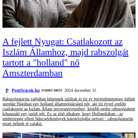
A fejlett Nyugat: Csatlakozott az
Iszlám Államhoz, majd rabszolgát
tartott a "holland" nő
Amszterdamban
P
PestiSrácok.hu
2024 december 11.
FORRÓ DRÓT
Rabszolgatartás vádjában bűnösnek találtak és tíz év börtönbüntetésre ítéltek
szerdán Hágában egy holland állampolgárságú nőt, aki tíz évvel ezelőtt
csatlakozott az Iszlám Állam terrorszervezethez, később pedig rabszolgaként
kihasznált egy jazídi nőt. Ez az első alkalom, hogy Hollandiában - az
emberiesség elleni bűncselekmények kategóriájába tartozó - rabszolgatartás
miatt ítélnek el valakit.