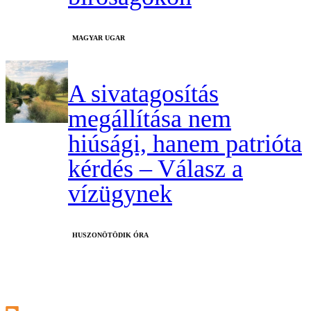
MAGYAR UGAR
A sivatagosítás
megállítása nem
hiúsági, hanem patrióta
kérdés – Válasz a
vízügynek
HUSZONÖTÖDIK ÓRA