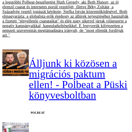
a legutóbbi Polbeat-beszélgetést Huth Gergely, aki Both Hunort, az új
elemző csapat és internetes portál vezetőjét, illetve Béky Zoltánt, a
Századvég vezető jogászát kérdezte, Stefka István közreműködésével. Both
elmagyarázta: a globalista erők épphogy az álhírek terjesztéséhez használják
a fizetett "tényellenőr csapataikat" és elég nagy sikerrel jártak világszerte a
negatív kampányaikkal, hangulatkeltéseikkel. E fegyverük kifejezetten a
nemzeti szuverenitás megtámadására irányult, de "most ellenük fordítjuk
azt."
Álljunk ki közösen a
migrációs paktum
ellen! - Polbeat a Püski
könyvesboltban
‎POLBEAT