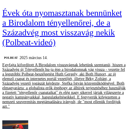
Évek óta nyomasztanak bennünket
a Birodalom tényellenőrei, de a
Századvég most visszavág nekik
(Polbeat-videó)
2025 március 14.
‎POLBEAT
Egyfajta kifordított A Birodalom visszavágnak lehetünk szemtanúi, hiszen a
Századvég új Tényellenőr.hu-ja épp a birodalomnak vág vissza - vezette fel
a legutóbbi Polbeat-beszélgetést Huth Gergely, aki Both Hunort, az új
elemző csapat és internetes portál vezetőjét, illetve Béky Zoltánt, a
Századvég vezető jogászát kérdezte, Stefka István közreműködésével. Both
elmagyarázta: a globalista erők épphogy az álhírek terjesztéséhez használják
a fizetett "tényellenőr csapataikat" és elég nagy sikerrel jártak világszerte a
negatív kampányaikkal, hangulatkeltéseikkel. E fegyverük kifejezetten a
nemzeti szuverenitás megtámadására irányult, de "most ellenük fordítjuk
azt."