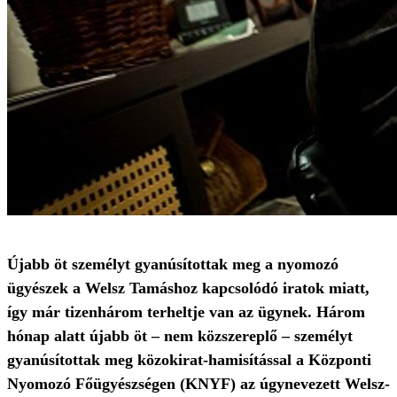
Újabb öt személyt gyanúsítottak meg a nyomozó
ügyészek a Welsz Tamáshoz kapcsolódó iratok miatt,
így már tizenhárom terheltje van az ügynek. Három
hónap alatt újabb öt – nem közszereplő – személyt
gyanúsítottak meg közokirat-hamisítással a Központi
Nyomozó Főügyészségen (KNYF) az úgynevezett Welsz-