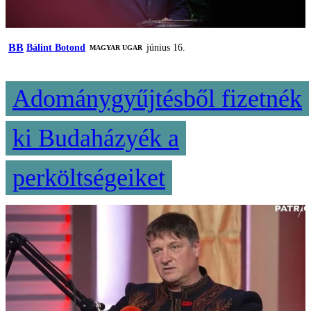
BB
Bálint Botond
június 16.
MAGYAR UGAR
Adománygyűjtésből fizetnék
ki Budaházyék a
perköltségeiket