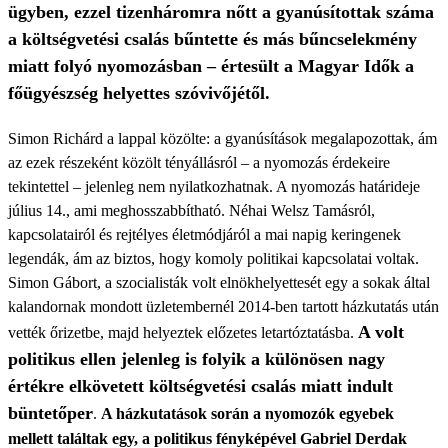
ügyben, ezzel tizenháromra nőtt a gyanúsítottak száma
a költségvetési csalás bűntette és más bűncselekmény
miatt folyó nyomozásban – értesült a Magyar Idők a
főügyészség helyettes szóvivőjétől.
Simon Richárd a lappal közölte: a gyanúsítások megalapozottak, ám
az ezek részeként közölt tényállásról – a nyomozás érdekeire
tekintettel – jelenleg nem nyilatkozhatnak. A nyomozás határideje
július 14., ami meghosszabbítható. Néhai Welsz Tamásról,
kapcsolatairól és rejtélyes életmódjáról a mai napig keringenek
legendák, ám az biztos, hogy komoly politikai kapcsolatai voltak.
Simon Gábort, a szocialisták volt elnökhelyettesét egy a sokak által
kalandornak mondott üzletembernél 2014-ben tartott házkutatás után
A volt
vették őrizetbe, majd helyeztek előzetes letartóztatásba.
politikus ellen jelenleg is folyik a különösen nagy
értékre elkövetett költségvetési csalás miatt indult
büntetőper
.
A házkutatások során a nyomozók egyebek
mellett találtak egy, a politikus fényképével Gabriel Derdak