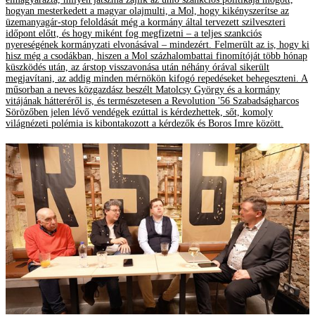
hogyan mesterkedett a magyar olajmulti, a Mol, hogy kikényszerítse az
üzemanyagár-stop feloldását még a kormány által tervezett szilveszteri
időpont előtt, és hogy miként fog megfizetni – a teljes szankciós
nyereségének kormányzati elvonásával – mindezért. Felmerült az is, hogy ki
hisz még a csodákban, hiszen a Mol százhalombattai finomítóját több hónap
küszködés után, az árstop visszavonása után néhány órával sikerült
megjavítani, az addig minden mérnökön kifogó repedéseket behegeszteni. A
műsorban a neves közgazdász beszélt Matolcsy György és a kormány
vitájának hátteréről is, és természetesen a Revolution '56 Szabadságharcos
Sörözőben jelen lévő vendégek ezúttal is kérdezhettek, sőt, komoly
világnézeti polémia is kibontakozott a kérdezők és Boros Imre között.