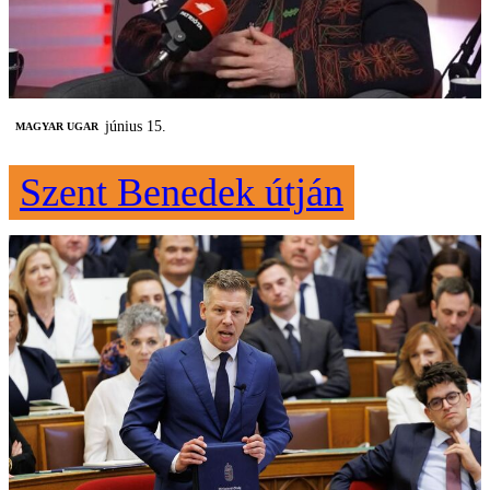
június 15.
MAGYAR UGAR
Szent Benedek útján