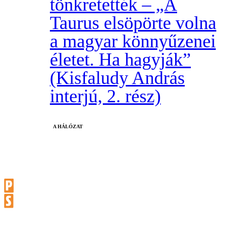
tönkretették – „A
Taurus elsöpörte volna
a magyar könnyűzenei
életet. Ha hagyják”
(Kisfaludy András
interjú, 2. rész)
A HÁLÓZAT