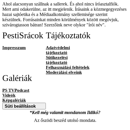
Ahol alacsonyan szállnak a sallerek. És ahol nincs íróasztalfiók.
Mert ami odakerülne, az itt megjelenik. Írásaink a közmegegyezéses
hazai sajtóetika és a Médiaalkotmány szellemisége szerint
készülnek. Forrásainkat minden körülmények között megóvjuk,
szivárogtasson bátran! Szerzőink neve olykor "írói név".
PestiSrácok
Tájékoztatók
Impresszum
Adatvédelmi
tájékoztató
Sütikezelési
tájékoztató
Felhasználási feltételek
Moderálási elveink
Galériák
PS TVPodcast
Videók
Képgalériák
Süti beállítások
*Kell még valamit mondanom Ildikó?
Az őszödi beszéd utolsó mondata.