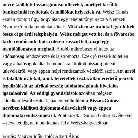
névre kiállított bissau-guineai útlevelet, amellyel később
bankszámlát nyitottak és milliókat helyeztek rá.
Welsz Tamás
ezután döntött úgy, hogy átad egy teherautónyi iratot a Nemzeti
Nyomozó Iroda munkatársainak.
Miközben az iratokat gyűjtötték
össze cége érdi telephelyén, Welsz mérget vett be, és a fővárosba
tartó rendőrautó hátsó ülésén rosszul lett, majd egy
mentőállomáson meghalt
. A több mikrobusznyi iratot az
adóhatóság rendszerezte és lajstromozta. Ezek jó része kitöltetlen
vagy a hatóságok által bemondásra kitöltött bissau-guineai
útlevelekről, vagy éppen helyi rendszámok vételéről szólt. Ám
arról
is találtak iratokat, amik felvetették tisztázatlan eredetű pénzek
legalizálását az afrikai ország adóhatóságának hivatalos
igazolásával
.
Az eddigi gyanúsítások
azonban mégsem
adóelkerülésről szólnak, hanem
vélhetően a Bissau-Guinea
nevében kiállított diplomata-útlevelekről vagy éppen
diplomatarendszámokról.
Politikusok – Simon Gábor kivételével
– nevei eddig nem bukkantak fel a Welsz-hagyatékban.
Forrás: Magyar Idők, fotó: Albert Ákos