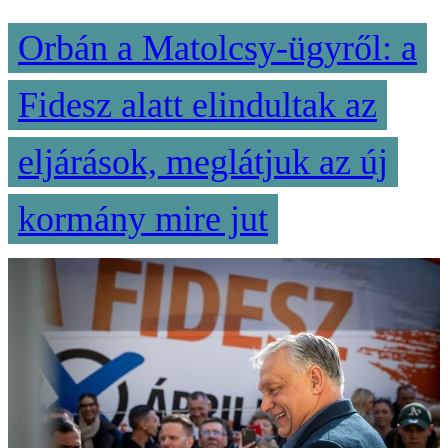
Orbán a Matolcsy-ügyről: a
Fidesz alatt elindultak az
eljárások, meglátjuk az új
kormány mire jut