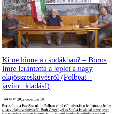
Ki ne hinne a csodákban? – Boros
Imre lerántotta a leplet a nagy
olajösszesküvésről (Polbeat –
javított kiadás!)
2022 december 10.
‎POLBEAT
Boros Imre a PestiSrácok.hu Polbeat című élő műsorában lerántotta a leplet
a nagy olajösszesküvésről. Huth Gergellyel és Stefka Istvánnal beszélgetve
elmagyarázta, milyen játszma zajlik az unió szankciós politikája mögött,