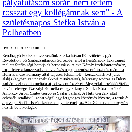
pályafutásom során nem tettem
rosszat egy kollégámnak sem" - A
születésnapos Stefka István a
Polbeatben
2023 június 10.
‎POLBEAT
Rendhagyó Polbeatet szerveztünk Stefka István 80. születésnapjára a
Revolution '56 Szabadságharcos Sörözőbe, ahol a PestiSrácok.hu-s csapat
mellett Stefka régi barátja és harcostársa, Alexa Károly irodalomtörténész,
író, illetve a konzervatív televíziózás nagy, a rendszerváltoztatás utáni - a
Horn-Kuncze-kormány által teljesen felszámolt - korszakának két jeles
alakja (egyben az ünnepelt akkori munkatársa), Mátyássy Andrea és Dézsy
Zoltán is elmondta méltatását, visszaemlékezését. Megszólalt továbbá Stefka
István felesége, Naszályi Kornélia és egyik lánya, Stefka Nóra, továbbá
Ambrózy Áron, Szabó Gergő és Szalai Szilárd. A Huth Gergely által
celebrált rendkívüli adást végül egy fergeteges köszöntés követte, a tortát és
a pezsgőt Stefka István kedvenc együttesének, az AC/DC-nek a dübörgésére
hozták be a kollégák.