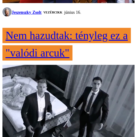
Jeszenszky Zsolt
június 16.
VEZÉRCIKK
Nem hazudtak: tényleg ez a
"valódi arcuk"