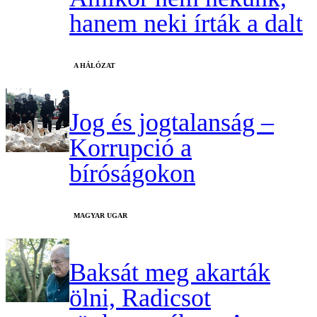
hanem neki írták a dalt
A HÁLÓZAT
Jog és jogtalanság –
Korrupció a
bíróságokon
MAGYAR UGAR
Baksát meg akarták
ölni, Radicsot