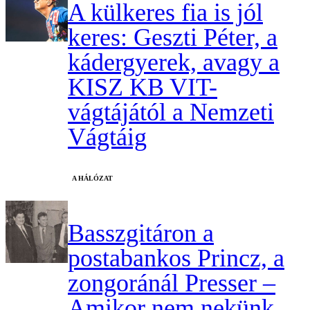
A külkeres fia is jól
keres: Geszti Péter, a
kádergyerek, avagy a
KISZ KB VIT-
vágtájától a Nemzeti
Vágtáig
A HÁLÓZAT
Basszgitáron a
postabankos Princz, a
zongoránál Presser –
Amikor nem nekünk,