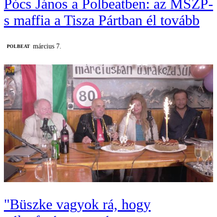
Pócs János a Polbeatben: az MSZP-
s maffia a Tisza Pártban él tovább
március 7.
‎POLBEAT
"Büszke vagyok rá, hogy