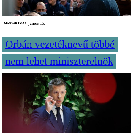
június 16.
MAGYAR UGAR
Orbán vezetéknevű többé
nem lehet miniszterelnök