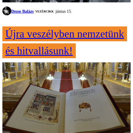
Dezse Balázs
június 15.
VEZÉRCIKK
Újra veszélyben nemzetünk
és hitvallásunk!