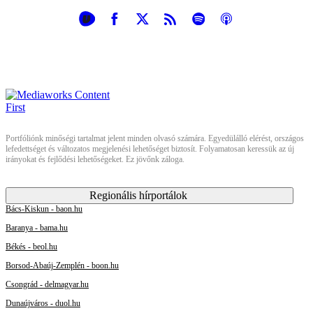
Portfóliónk minőségi tartalmat jelent minden olvasó számára. Egyedülálló elérést, országos
lefedettséget és változatos megjelenési lehetőséget biztosít. Folyamatosan keressük az új
irányokat és fejlődési lehetőségeket. Ez jövőnk záloga.
Regionális hírportálok
Bács-Kiskun - baon.hu
Baranya - bama.hu
Békés - beol.hu
Borsod-Abaúj-Zemplén - boon.hu
Csongrád - delmagyar.hu
Dunaújváros - duol.hu