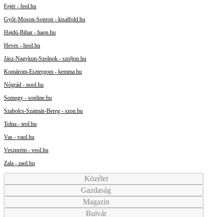
Fejér - feol.hu
Győr-Moson-Sopron - kisalfold.hu
Hajdú-Bihar - haon.hu
Heves - heol.hu
Jász-Nagykun-Szolnok - szoljon.hu
Komárom-Esztergom - kemma.hu
Nógrád - nool.hu
Somogy - sonline.hu
Szabolcs-Szatmár-Bereg - szon.hu
Tolna - teol.hu
Vas - vaol.hu
Veszprém - veol.hu
Zala - zaol.hu
Közélet
Gazdaság
Magazin
Bulvár