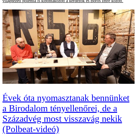
világnézeti polémia is kibontakozott a kérdezők és Boros Imre között.
Évek óta nyomasztanak bennünket
a Birodalom tényellenőrei, de a
Századvég most visszavág nekik
(Polbeat-videó)