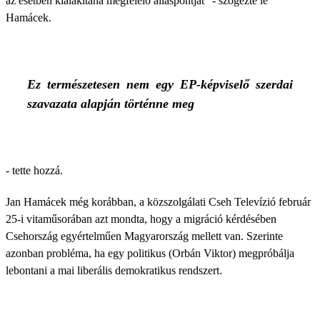
az esetben kialakítaná megfelelő álláspontját" - szögezte le
Hamácek.
Ez természetesen nem egy EP-képviselő szerdai
szavazata alapján történne meg
- tette hozzá.
Jan Hamácek még korábban, a közszolgálati Cseh Televízió február
25-i vitaműsorában azt mondta, hogy a migráció kérdésében
Csehország egyértelműen Magyarország mellett van. Szerinte
azonban probléma, ha egy politikus (Orbán Viktor) megpróbálja
lebontani a mai liberális demokratikus rendszert.