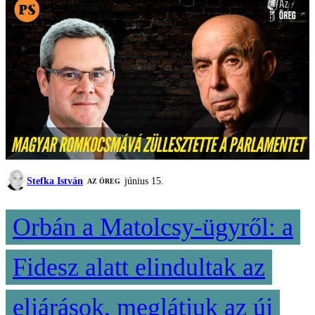
Stefka István
június 15.
AZ ÖREG
Orbán a Matolcsy-ügyről: a
Fidesz alatt elindultak az
eljárások, meglátjuk az új