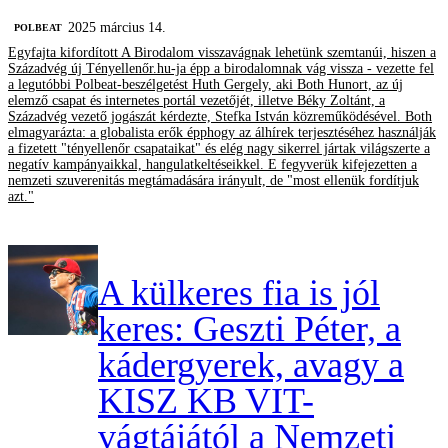
2025 március 14.
‎POLBEAT
Egyfajta kifordított A Birodalom visszavágnak lehetünk szemtanúi, hiszen a
Századvég új Tényellenőr.hu-ja épp a birodalomnak vág vissza - vezette fel
a legutóbbi Polbeat-beszélgetést Huth Gergely, aki Both Hunort, az új
elemző csapat és internetes portál vezetőjét, illetve Béky Zoltánt, a
Századvég vezető jogászát kérdezte, Stefka István közreműködésével. Both
elmagyarázta: a globalista erők épphogy az álhírek terjesztéséhez használják
a fizetett "tényellenőr csapataikat" és elég nagy sikerrel jártak világszerte a
negatív kampányaikkal, hangulatkeltéseikkel. E fegyverük kifejezetten a
nemzeti szuverenitás megtámadására irányult, de "most ellenük fordítjuk
azt."
A külkeres fia is jól
keres: Geszti Péter, a
kádergyerek, avagy a
KISZ KB VIT-
vágtájától a Nemzeti