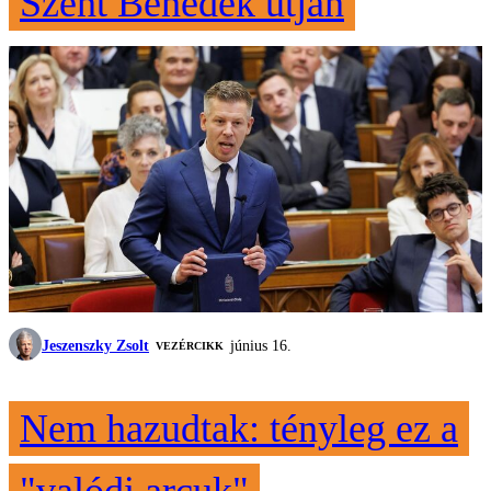
Szent Benedek útján
Jeszenszky Zsolt
június 16.
VEZÉRCIKK
Nem hazudtak: tényleg ez a