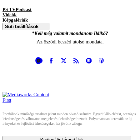
PS TVPodcast
Videók
Képgalériák
Süti beállítások
*Kell még valamit mondanom Ildikó?
Az őszödi beszéd utolsó mondata.
Portfóliónk minőségi tartalmat jelent minden olvasó számára. Egyedülálló elérést, országos
lefedettséget és változatos megjelenési lehetőséget biztosít. Folyamatosan keressük az új
irányokat és fejlődési lehetőségeket. Ez jövőnk záloga.
Regionális hírportálok