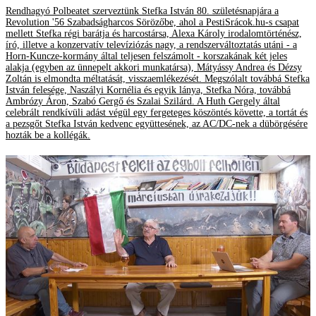
Rendhagyó Polbeatet szerveztünk Stefka István 80. születésnapjára a
Revolution '56 Szabadságharcos Sörözőbe, ahol a PestiSrácok.hu-s csapat
mellett Stefka régi barátja és harcostársa, Alexa Károly irodalomtörténész,
író, illetve a konzervatív televíziózás nagy, a rendszerváltoztatás utáni - a
Horn-Kuncze-kormány által teljesen felszámolt - korszakának két jeles
alakja (egyben az ünnepelt akkori munkatársa), Mátyássy Andrea és Dézsy
Zoltán is elmondta méltatását, visszaemlékezését. Megszólalt továbbá Stefka
István felesége, Naszályi Kornélia és egyik lánya, Stefka Nóra, továbbá
Ambrózy Áron, Szabó Gergő és Szalai Szilárd. A Huth Gergely által
celebrált rendkívüli adást végül egy fergeteges köszöntés követte, a tortát és
a pezsgőt Stefka István kedvenc együttesének, az AC/DC-nek a dübörgésére
hozták be a kollégák.