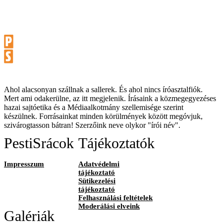
Ahol alacsonyan szállnak a sallerek. És ahol nincs íróasztalfiók.
Mert ami odakerülne, az itt megjelenik. Írásaink a közmegegyezéses
hazai sajtóetika és a Médiaalkotmány szellemisége szerint
készülnek. Forrásainkat minden körülmények között megóvjuk,
szivárogtasson bátran! Szerzőink neve olykor "írói név".
PestiSrácok
Tájékoztatók
Impresszum
Adatvédelmi
tájékoztató
Sütikezelési
tájékoztató
Felhasználási feltételek
Moderálási elveink
Galériák