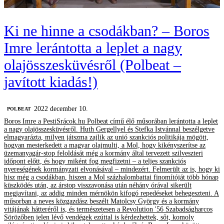
Ki ne hinne a csodákban? – Boros
Imre lerántotta a leplet a nagy
olajösszesküvésről (Polbeat –
javított kiadás!)
2022 december 10.
‎POLBEAT
Boros Imre a PestiSrácok.hu Polbeat című élő műsorában lerántotta a leplet
a nagy olajösszesküvésről. Huth Gergellyel és Stefka Istvánnal beszélgetve
elmagyarázta, milyen játszma zajlik az unió szankciós politikája mögött,
hogyan mesterkedett a magyar olajmulti, a Mol, hogy kikényszerítse az
üzemanyagár-stop feloldását még a kormány által tervezett szilveszteri
időpont előtt, és hogy miként fog megfizetni – a teljes szankciós
nyereségének kormányzati elvonásával – mindezért. Felmerült az is, hogy ki
hisz még a csodákban, hiszen a Mol százhalombattai finomítóját több hónap
küszködés után, az árstop visszavonása után néhány órával sikerült
megjavítani, az addig minden mérnökön kifogó repedéseket behegeszteni. A
műsorban a neves közgazdász beszélt Matolcsy György és a kormány
vitájának hátteréről is, és természetesen a Revolution '56 Szabadságharcos
Sörözőben jelen lévő vendégek ezúttal is kérdezhettek, sőt, komoly