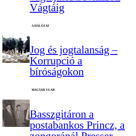
Vágtáig
A HÁLÓZAT
Jog és jogtalanság –
Korrupció a
bíróságokon
MAGYAR UGAR
Basszgitáron a
postabankos Princz, a