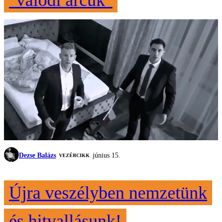
"valódi arcuk"
Dezse Balázs
június 15.
VEZÉRCIKK
Újra veszélyben nemzetünk
és hitvallásunk!