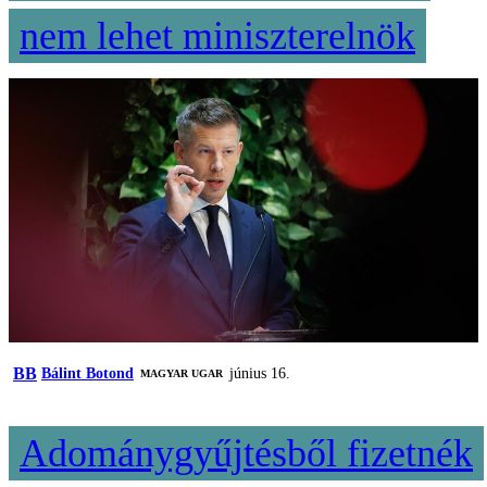
nem lehet miniszterelnök
BB
Bálint Botond
június 16.
MAGYAR UGAR
Adománygyűjtésből fizetnék