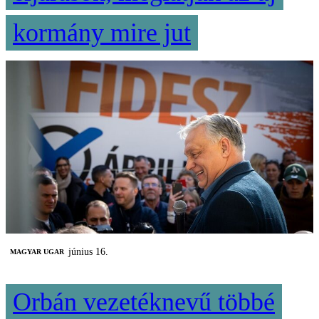
kormány mire jut
június 16.
MAGYAR UGAR
Orbán vezetéknevű többé