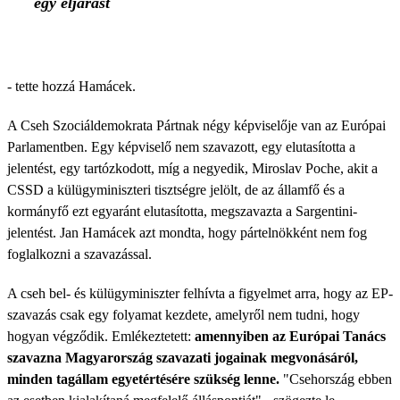
egy eljárást
- tette hozzá Hamácek.
A Cseh Szociáldemokrata Pártnak négy képviselője van az Európai
Parlamentben. Egy képviselő nem szavazott, egy elutasította a
jelentést, egy tartózkodott, míg a negyedik, Miroslav Poche, akit a
CSSD a külügyminiszteri tisztségre jelölt, de az államfő és a
kormányfő ezt egyaránt elutasította, megszavazta a Sargentini-
jelentést. Jan Hamácek azt mondta, hogy pártelnökként nem fog
foglalkozni a szavazással.
A cseh bel- és külügyminiszter felhívta a figyelmet arra, hogy az EP-
szavazás csak egy folyamat kezdete, amelyről nem tudni, hogy
hogyan végződik. Emlékeztetett:
amennyiben az Európai Tanács
szavazna Magyarország szavazati jogainak megvonásáról,
minden tagállam egyetértésére szükség lenne.
"Csehország ebben