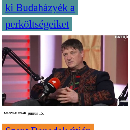
ki Budaházyék a
perköltségeiket
június 15.
MAGYAR UGAR