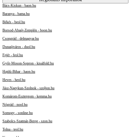
Bács-Kiskun - baon.hu
Baranya - bama.hu
Békés - beol.hu
Borsod-Abaúj-Zemplén - boon.hu
Csongrád - delmagyar.hu
Dunaújváros - duol.hu
Fejér - feol.hu
Győr-Moson-Sopron - kisalfold.hu
Hajdú-Bihar - haon.hu
Heves - heol.hu
Jász-Nagykun-Szolnok - szoljon.hu
Komárom-Esztergom - kemma.hu
Nógrád - nool.hu
Somogy - sonline.hu
Szabolcs-Szatmár-Bereg - szon.hu
Tolna - teol.hu