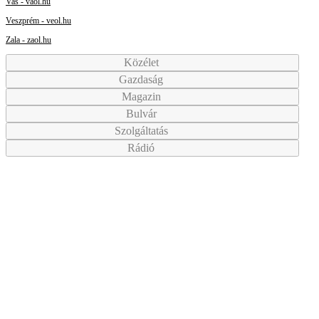
Vas - vaol.hu
Veszprém - veol.hu
Zala - zaol.hu
Közélet
Gazdaság
Magazin
Bulvár
Szolgáltatás
Rádió