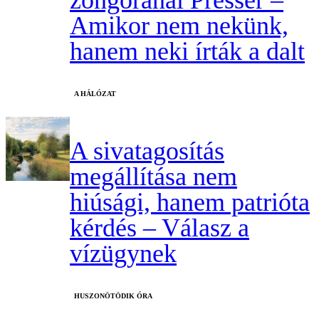
zongoránál Presser –
Amikor nem nekünk,
hanem neki írták a dalt
A HÁLÓZAT
A sivatagosítás
megállítása nem
hiúsági, hanem patrióta
kérdés – Válasz a
vízügynek
HUSZONÖTÖDIK ÓRA