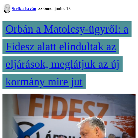
Stefka István
június 15.
AZ ÖREG
Orbán a Matolcsy-ügyről: a
Fidesz alatt elindultak az
eljárások, meglátjuk az új
kormány mire jut