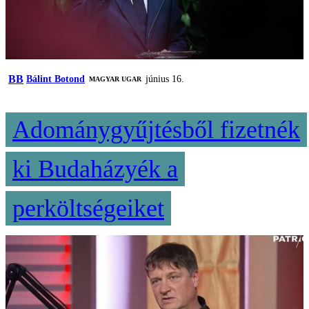
BB
Bálint Botond
június 16.
MAGYAR UGAR
Adománygyűjtésből fizetnék
ki Budaházyék a
perköltségeiket