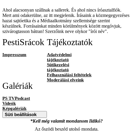
Ahol alacsonyan szállnak a sallerek. És ahol nincs íróasztalfiók.
Mert ami odakerülne, az itt megjelenik. Írásaink a közmegegyezéses
hazai sajtóetika és a Médiaalkotmány szellemisége szerint
készülnek. Forrásainkat minden körülmények között megóvjuk,
szivárogtasson bátran! Szerzőink neve olykor "írói név".
PestiSrácok
Tájékoztatók
Impresszum
Adatvédelmi
tájékoztató
Sütikezelési
tájékoztató
Felhasználási feltételek
Moderálási elveink
Galériák
PS TVPodcast
Videók
Képgalériák
Süti beállítások
*Kell még valamit mondanom Ildikó?
Az őszödi beszéd utolsó mondata.