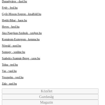
Dunaújváros - duol.hu
Fejér - feol.hu
Győr-Moson-Sopron - kisalfold.hu
Hajdú-Bihar - haon.hu
Heves - heol.hu
Jász-Nagykun-Szolnok - szoljon.hu
Komárom-Esztergom - kemma.hu
Nógrád - nool.hu
Somogy - sonline.hu
Szabolcs-Szatmár-Bereg - szon.hu
Tolna - teol.hu
Vas - vaol.hu
Veszprém - veol.hu
Zala - zaol.hu
Közélet
Gazdaság
Magazin