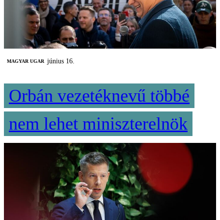
június 16.
MAGYAR UGAR
Orbán vezetéknevű többé
nem lehet miniszterelnök