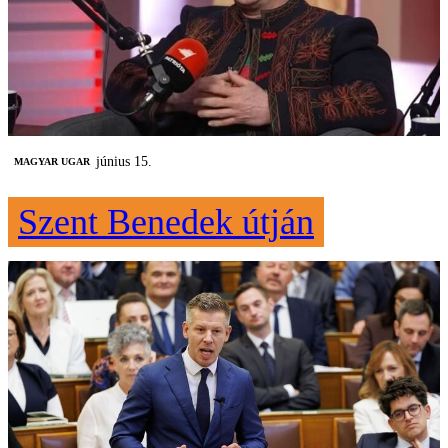
június 15.
MAGYAR UGAR
Szent Benedek útján