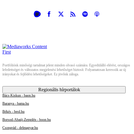
Portfóliónk minőségi tartalmat jelent minden olvasó számára. Egyedülálló elérést, országos
lefedettséget és változatos megjelenési lehetőséget biztosít. Folyamatosan keressük az új
irányokat és fejlődési lehetőségeket. Ez jövőnk záloga.
Regionális hírportálok
Bács-Kiskun - baon.hu
Baranya - bama.hu
Békés - beol.hu
Borsod-Abaúj-Zemplén - boon.hu
Csongrád - delmagyar.hu