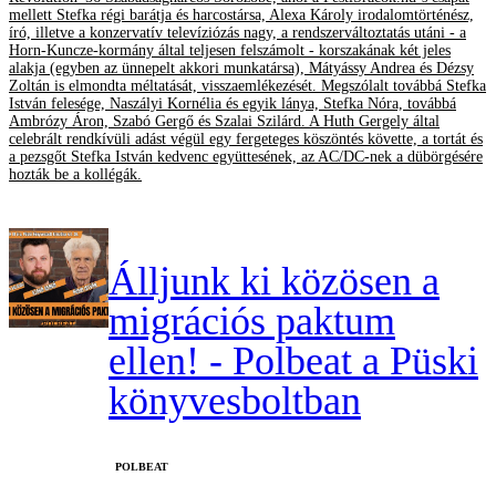
mellett Stefka régi barátja és harcostársa, Alexa Károly irodalomtörténész,
író, illetve a konzervatív televíziózás nagy, a rendszerváltoztatás utáni - a
Horn-Kuncze-kormány által teljesen felszámolt - korszakának két jeles
alakja (egyben az ünnepelt akkori munkatársa), Mátyássy Andrea és Dézsy
Zoltán is elmondta méltatását, visszaemlékezését. Megszólalt továbbá Stefka
István felesége, Naszályi Kornélia és egyik lánya, Stefka Nóra, továbbá
Ambrózy Áron, Szabó Gergő és Szalai Szilárd. A Huth Gergely által
celebrált rendkívüli adást végül egy fergeteges köszöntés követte, a tortát és
a pezsgőt Stefka István kedvenc együttesének, az AC/DC-nek a dübörgésére
hozták be a kollégák.
Álljunk ki közösen a
migrációs paktum
ellen! - Polbeat a Püski
könyvesboltban
‎POLBEAT