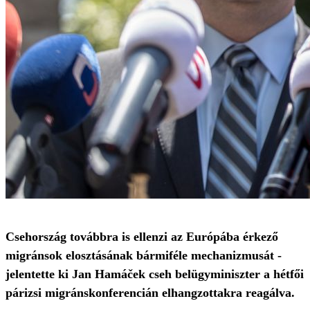
Csehország továbbra is ellenzi az Európába érkező
migránsok elosztásának bármiféle mechanizmusát -
jelentette ki Jan Hamáček cseh belügyminiszter a hétfői
párizsi migránskonferencián elhangzottakra reagálva.