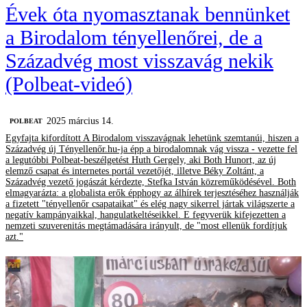
Évek óta nyomasztanak bennünket
a Birodalom tényellenőrei, de a
Századvég most visszavág nekik
(Polbeat-videó)
2025 március 14.
‎POLBEAT
Egyfajta kifordított A Birodalom visszavágnak lehetünk szemtanúi, hiszen a
Századvég új Tényellenőr.hu-ja épp a birodalomnak vág vissza - vezette fel
a legutóbbi Polbeat-beszélgetést Huth Gergely, aki Both Hunort, az új
elemző csapat és internetes portál vezetőjét, illetve Béky Zoltánt, a
Századvég vezető jogászát kérdezte, Stefka István közreműködésével. Both
elmagyarázta: a globalista erők épphogy az álhírek terjesztéséhez használják
a fizetett "tényellenőr csapataikat" és elég nagy sikerrel jártak világszerte a
negatív kampányaikkal, hangulatkeltéseikkel. E fegyverük kifejezetten a
nemzeti szuverenitás megtámadására irányult, de "most ellenük fordítjuk
azt."