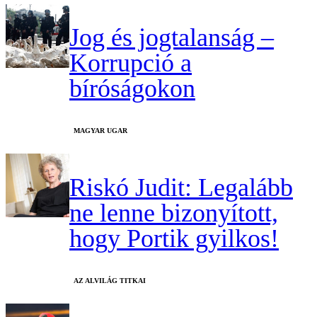
Jog és jogtalanság –
Korrupció a
bíróságokon
MAGYAR UGAR
Riskó Judit: Legalább
ne lenne bizonyított,
hogy Portik gyilkos!
AZ ALVILÁG TITKAI