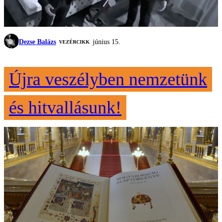
Dezse Balázs
június 15.
VEZÉRCIKK
Újra veszélyben nemzetünk
és hitvallásunk!