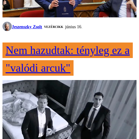
Jeszenszky Zsolt
június 16.
VEZÉRCIKK
Nem hazudtak: tényleg ez a
"valódi arcuk"