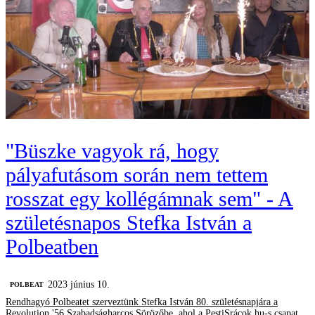
"Büszke vagyok rá, hogy
pályafutásom során nem tettem
rosszat egy kollégámnak sem" - A
születésnapos Stefka István a
Polbeatben
2023 június 10.
‎POLBEAT
Rendhagyó Polbeatet szerveztünk Stefka István 80. születésnapjára a
Revolution '56 Szabadságharcos Sörözőbe, ahol a PestiSrácok.hu-s csapat