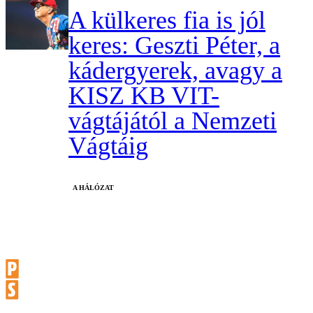
A külkeres fia is jól
keres: Geszti Péter, a
kádergyerek, avagy a
KISZ KB VIT-
vágtájától a Nemzeti
Vágtáig
A HÁLÓZAT