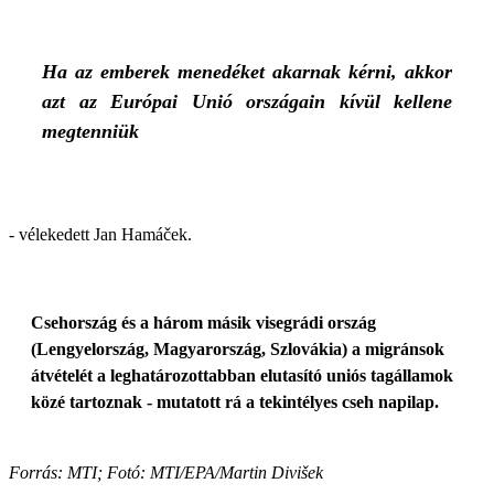
Ha az emberek menedéket akarnak kérni, akkor
azt az Európai Unió országain kívül kellene
megtenniük
- vélekedett Jan Hamáček.
Csehország és a három másik visegrádi ország
(Lengyelország, Magyarország, Szlovákia) a migránsok
átvételét a leghatározottabban elutasító uniós tagállamok
közé tartoznak - mutatott rá a tekintélyes cseh napilap.
Forrás: MTI; Fotó: MTI/EPA/Martin Divišek