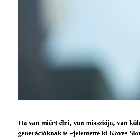
Ha van miért élni, van missziója, van kül
generációknak is –jelentette ki Köves Sl