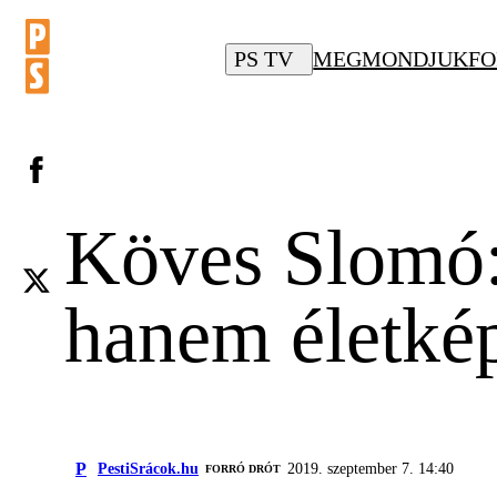
PS TV
MEGMONDJUK
FO
Köves Slomó:
hanem életkép
P
PestiSrácok.hu
2019. szeptember 7. 14:40
FORRÓ DRÓT