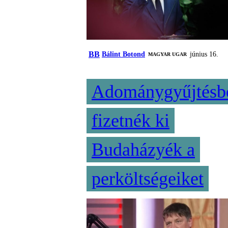
BB
Bálint Botond
június 16.
MAGYAR UGAR
Adománygyűjtésb
fizetnék ki
Budaházyék a
perköltségeiket