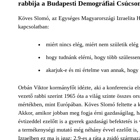
rabbija a Budapesti Demográfiai Csúcson 
Köves Slomó, az Egységes Magyarországi Izraelita Hit
kapcsolatban:
miért nincs elég, miért nem születik elé
hogy tudnánk elérni, hogy több szülessen
akarjuk-e és mi értelme van annak, hogy
Orbán Viktor kormányfőt idézte, aki a konferencia e
vezető rabbi szerint 1965 óta a világ szinte összes 
mértékben, mint Európában. Köves Slomó feltette a ké
Akkor, amikor jobban meg fogja érni gazdaságilag, h
évtizeddel ezelőtt is a gyerek gazdasági befektetés is
a termékenységi mutató még néhány évvel ezelőtt is, 
Izraelben ez ma is igaz: 2,9-es a ráta a zsidó szárma