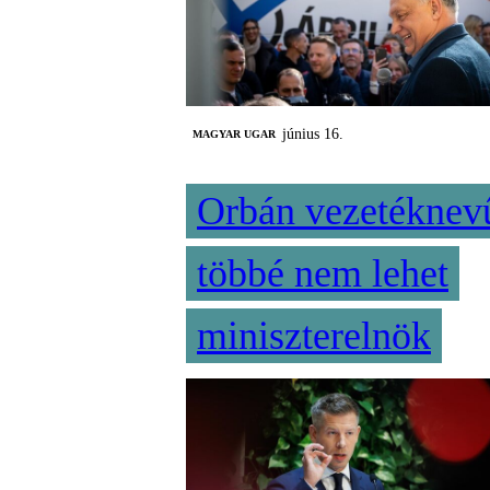
június 16.
MAGYAR UGAR
Orbán vezetéknev
többé nem lehet
miniszterelnök