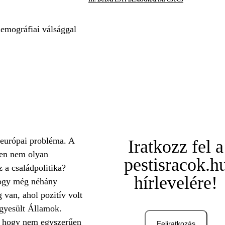
demográfiai válsággal
 európai probléma. A
Iratkozz fel a
sen nem olyan
pestisracok.h
 a családpolitika?
hírlevelére!
hogy még néhány
 van, ahol pozitív volt
Egyesült Államok.
te, hogy nem egyszerűen
Feliratkozás