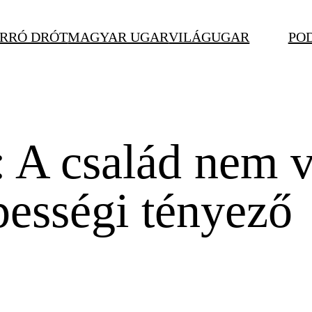
RRÓ DRÓT
MAGYAR UGAR
VILÁGUGAR
PO
 A család nem v
ességi tényező