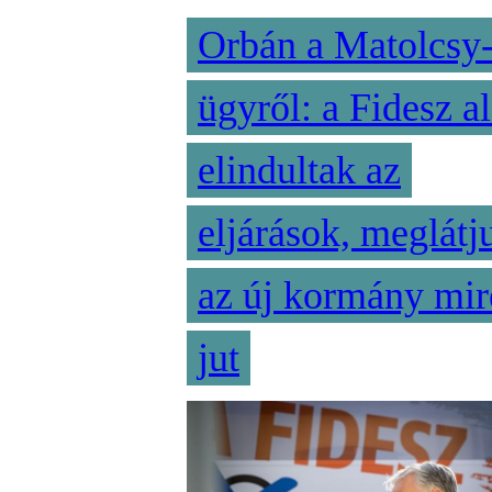
Orbán a Matolcsy
ügyről: a Fidesz al
elindultak az
eljárások, meglátj
az új kormány mir
jut