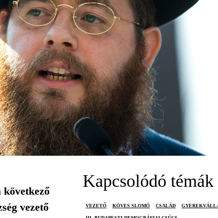
Kapcsolódó témák
a következő
zség vezető
VEZETŐ
KÖVES SLOMÓ
CSALÁD
GYEREKVÁLL
III. BUDAPESTI DEMOGRÁFIAI CSÚCS