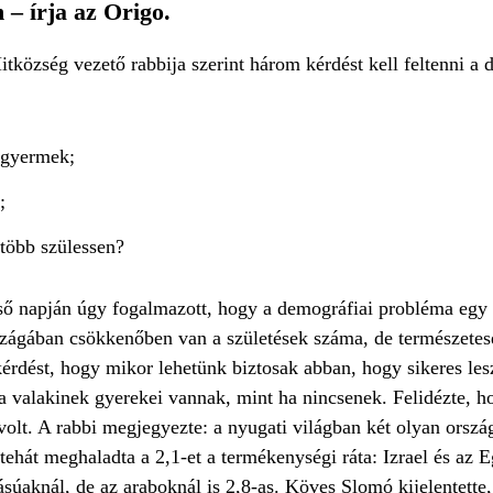
– írja az Origo.
község vezető rabbija szerint három kérdést kell feltenni a 
g gyermek;
;
 több szülessen?
lső napján úgy fogalmazott, hogy a demográfiai probléma egy
országában csökkenőben van a születések száma, de természete
rdést, hogy mikor lehetünk biztosak abban, hogy sikeres lesz
a valakinek gyerekei vannak, mint ha nincsenek. Felidézte, 
 volt. A rabbi megjegyezte: a nyugati világban két olyan ország
tehát meghaladta a 2,1-et a termékenységi ráta: Izrael és az 
zásúaknál, de az araboknál is 2,8-as. Köves Slomó kijelentet