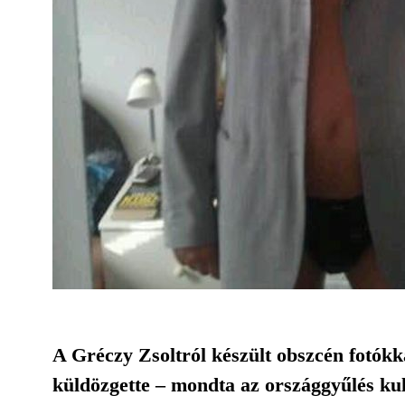
A Gréczy Zsoltról készült obszcén fotókka
küldözgette – mondta az országgyűlés ku