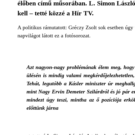
élőben című műsorában. L. Simon László 
kell – tetté közzé a Hír TV.
A politikus rámutatott: Gréczy Zsolt sok esetben úgy
napvilágot látott ez a fotósorozat.
Azt nagyon-nagy problémának élem meg, hogy Gr
ülésén is mindig valami megkérdőjelezhetetlen,
Tehát, legutóbb a Kásler miniszter úr meghall
mint Nagy Ervin Demeter Szilárdról és jó pár emb
mindezt úgy teszi, mintha az ő pozíciója erkö
előttünk járna