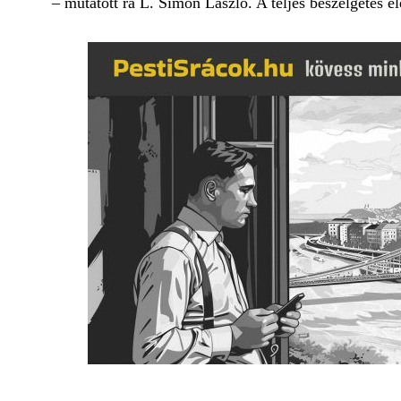
– mutatott rá L. Simon László. A teljes beszélgetés e