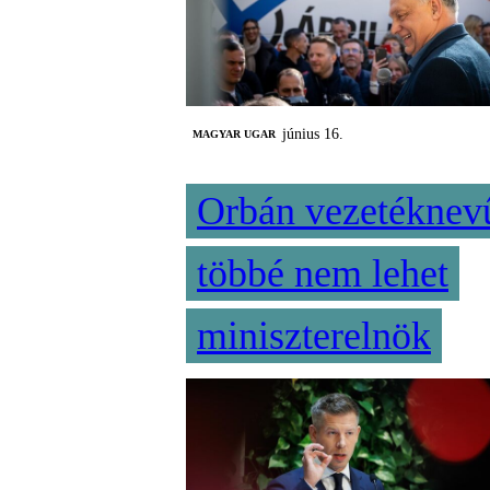
június 16.
MAGYAR UGAR
Orbán vezetéknev
többé nem lehet
miniszterelnök