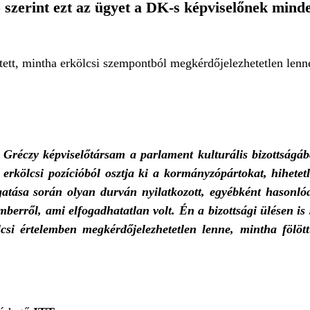
szerint ezt az ügyet a DK-s képviselőnek minde
 tett, mintha erkölcsi szempontból megkérdőjelezhetetlen lenn
éczy képviselőtársam a parlament kulturális bizottságába
 erkölcsi pozícióból osztja ki a kormányzópártokat, hihete
gatása során olyan durván nyilatkozott, egyébként hasonló
erről, ami elfogadhatatlan volt. Én a bizottsági ülésen is s
lcsi értelemben megkérdőjelezhetetlen lenne, mintha fölöt