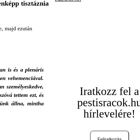
nképp tisztáznia
e, majd ezután
n is és a plenáris
tlen vehemenciával.
an személyeskedve,
Iratkozz fel a
zóvá tettem ezt, és
pestisracok.h
tünk állna, mintha
hírlevelére!
Feliratkozás