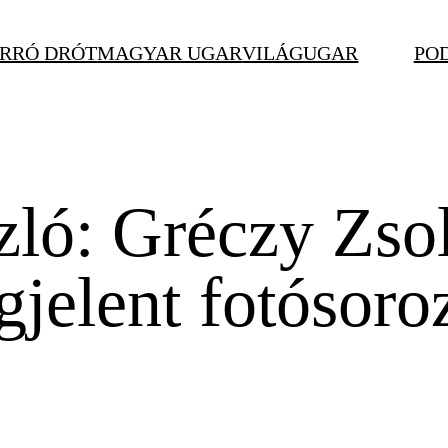
RRÓ DRÓT
MAGYAR UGAR
VILÁGUGAR
PO
ló: Gréczy Zsol
gjelent fotósoro