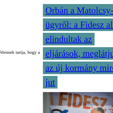
Orbán a Matolcsy
ügyről: a Fidesz al
elindultak az
eljárások, meglátj
tlennek tartja, hogy a
az új kormány mir
jut