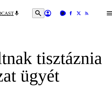
DCAST
tnak tisztáznia
zat ügyét