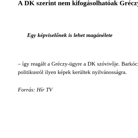
A DK szerint nem kifogásolhatóak Gréczy
Egy képviselőnek is lehet magánélete
– így reagált a Gréczy-ügyre a DK szóvivője. Barkóczi
politikusról ilyen képek kerültek nyilvánosságra.
Forrás: Hír TV