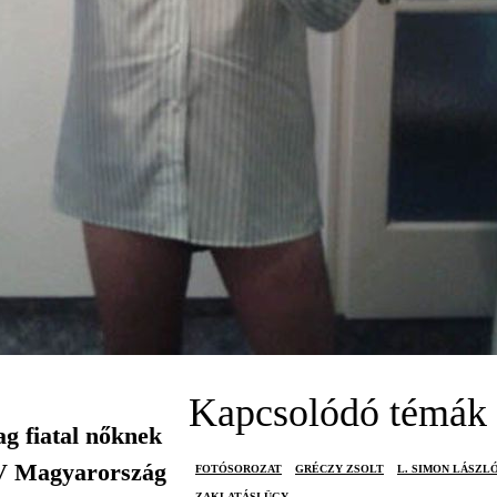
Kapcsolódó témák
ag fiatal nőknek
 TV Magyarország
FOTÓSOROZAT
GRÉCZY ZSOLT
L. SIMON LÁSZL
ZAKLATÁSI ÜGY