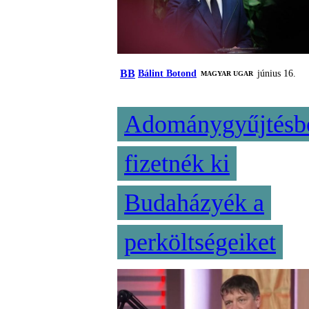
BB
Bálint Botond
június 16.
MAGYAR UGAR
Adománygyűjtésb
fizetnék ki
Budaházyék a
perköltségeiket