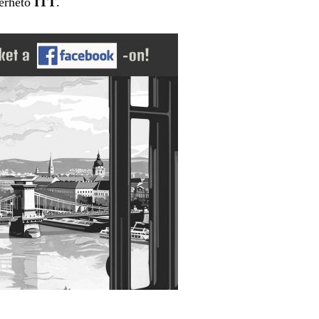
lérhető
ITT
.