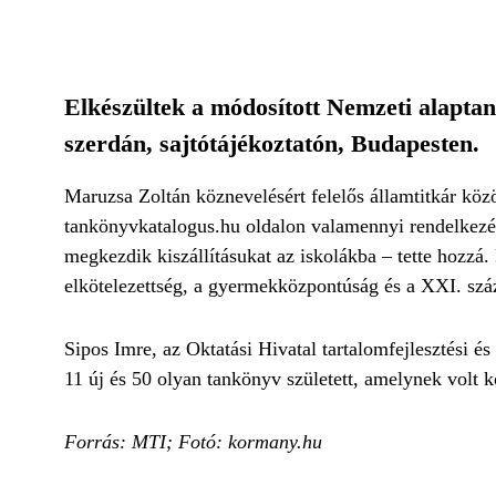
Elkészültek a módosított Nemzeti alaptan
szerdán, sajtótájékoztatón, Budapesten.
Maruzsa Zoltán köznevelésért felelős államtitkár köz
tankönyvkatalogus.hu oldalon valamennyi rendelkezésr
megkezdik kiszállításukat az iskolákba – tette hozzá.
elkötelezettség, a gyermekközpontúság és a XXI. szá
Sipos Imre, az Oktatási Hivatal tartalomfejlesztési é
11 új és 50 olyan tankönyv született, amelynek volt
Forrás: MTI; Fotó: kormany.hu