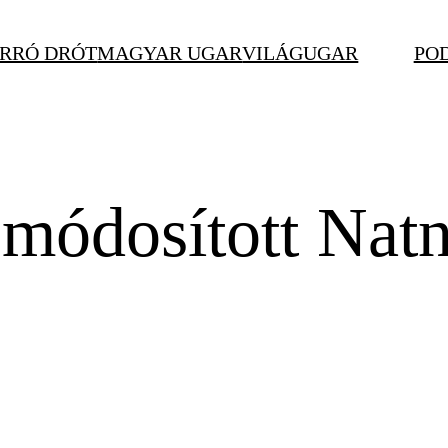
RRÓ DRÓT
MAGYAR UGAR
VILÁGUGAR
PO
 módosított Nat