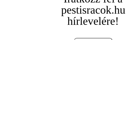
pestisracok.hu
hírlevelére!
Feliratkozás
Takács Péter: Magyar
lezüllesztette a
parlamentet
Stefka István
június 15.
AZ ÖREG