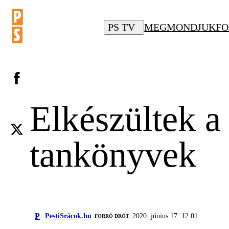
PS TV
MEGMONDJUK
FO
Elkészültek a
tankönyvek
P
PestiSrácok.hu
2020. június 17. 12:01
FORRÓ DRÓT