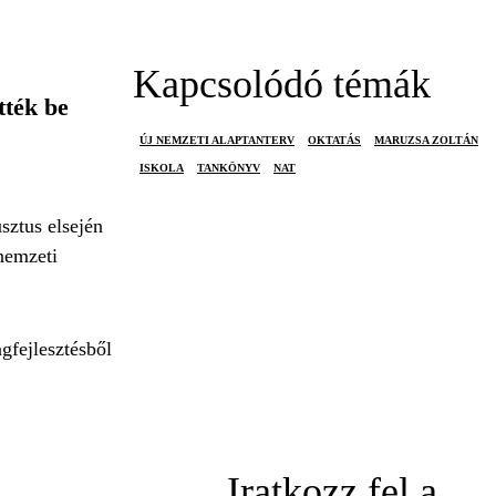
Kapcsolódó témák
tték be
ÚJ NEMZETI ALAPTANTERV
OKTATÁS
MARUZSA ZOLTÁN
ISKOLA
TANKÖNYV
NAT
sztus elsején
 nemzeti
gfejlesztésből
Iratkozz fel a