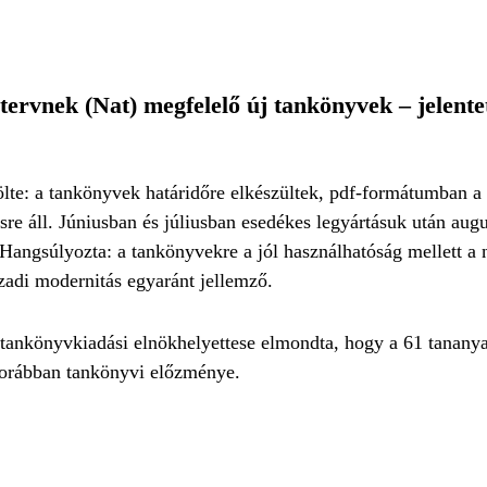
tervnek (Nat) megfelelő új tankönyvek – jelente
ölte: a tankönyvek határidőre elkészültek, pdf-formátumban a
e áll. Júniusban és júliusban esedékes legyártásuk után augu
 Hangsúlyozta: a tankönyvekre a jól használhatóság mellett a
zadi modernitás egyaránt jellemző.
s tankönyvkiadási elnökhelyettese elmondta, hogy a 61 tananya
 korábban tankönyvi előzménye.