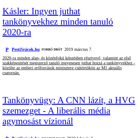
Kásler: Ingyen juthat
tankönyvekhez minden tanuló
2020-ra
P
PestiSrácok.hu
2019 március 7.
FORRÓ DRÓT
2020-ra minden alap- és középfokú képzésben résztvevő, valamint az első
szakképesítését megszerző tanuló ingyenesen juthat hozzá a tankönyvekhez -
közölte az emberi erőforrások minisztere csütörtökön az M1 aktuális
csatornán.
Tankönyvügy: A CNN lázít, a HVG
szemezget - A liberális média
agymosást vízionál