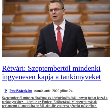
Rétvári: Szeptembertől mindenki
ingyenesen kapja a tankönyveket
P
PestiSrácok.hu
2020 július 24.
FORRÓ DRÓT
Szeptembertől minden általános és középiskolás diák ingyen juthat hozzá a
tankönyvekhez – közölte az Emberi Erőforrások Minisztériumának
parlamenti államtitkára az M1 aktuális csatorna pénteki műsorában.