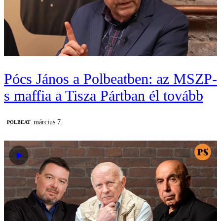
Pócs János a Polbeatben: az MSZP-
s maffia a Tisza Pártban él tovább
március 7.
‎POLBEAT