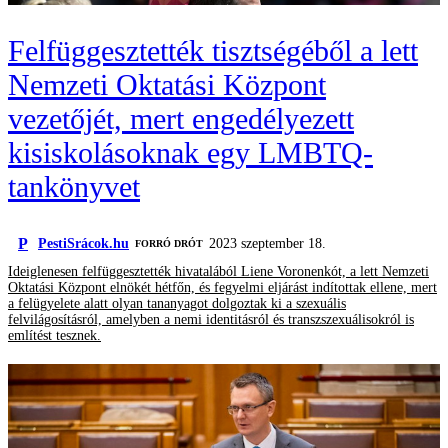
Felfüggesztették tisztségéből a lett
Nemzeti Oktatási Központ
vezetőjét, mert engedélyezett
kisiskolásoknak egy LMBTQ-
tankönyvet
P
PestiSrácok.hu
2023 szeptember 18.
FORRÓ DRÓT
Ideiglenesen felfüggesztették hivatalából Liene Voronenkót, a lett Nemzeti
Oktatási Központ elnökét hétfőn, és fegyelmi eljárást indítottak ellene, mert
a felügyelete alatt olyan tananyagot dolgoztak ki a szexuális
felvilágosításról, amelyben a nemi identitásról és transzszexuálisokról is
említést tesznek.