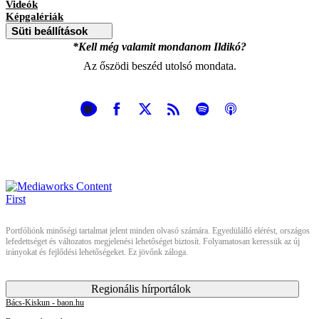
Videók
Képgalériák
Süti beállítások
*Kell még valamit mondanom Ildikó?
Az őszödi beszéd utolsó mondata.
Portfóliónk minőségi tartalmat jelent minden olvasó számára. Egyedülálló elérést, országos
lefedettséget és változatos megjelenési lehetőséget biztosít. Folyamatosan keressük az új
irányokat és fejlődési lehetőségeket. Ez jövőnk záloga.
Regionális hírportálok
Bács-Kiskun - baon.hu