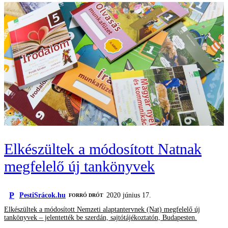
Elkészültek a módosított Natnak
megfelelő új tankönyvek
P
PestiSrácok.hu
2020 június 17.
FORRÓ DRÓT
Elkészültek a módosított Nemzeti alaptantervnek (Nat) megfelelő új
tankönyvek – jelentették be szerdán, sajtótájékoztatón, Budapesten.