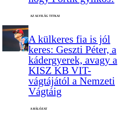
AZ ALVILÁG TITKAI
A külkeres fia is jól
keres: Geszti Péter, a
kádergyerek, avagy a
KISZ KB VIT-
vágtájától a Nemzeti
Vágtáig
A HÁLÓZAT