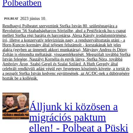
Polbeatben
2023 június 10.
‎POLBEAT
Rendhagyó Polbeatet szerveztünk Stefka István 80. születésnapjára a
Revolution '56 Szabadságharcos Sörözőbe, ahol a PestiSrácok.hu-s csapat
mellett Stefka régi barátja és harcostársa, Alexa Károly irodalomtörténész,
író, illetve a konzervatív televíziózás nagy, a rendszerváltoztatás utáni - a
Horn-Kuncze-kormány által teljesen felszámolt - korszakának két jeles
alakja (egyben az ünnepelt akkori munkatársa), Mátyássy Andrea és Dézsy
Zoltán is elmondta méltatását, visszaemlékezését. Megszólalt továbbá Stefka
István felesége, Naszályi Kornélia és egyik lánya, Stefka Nóra, továbbá
Ambrózy Áron, Szabó Gergő és Szalai Szilárd. A Huth Gergely által
celebrált rendkívüli adást végül egy fergeteges köszöntés követte, a tortát és
a pezsgőt Stefka István kedvenc együttesének, az AC/DC-nek a dübörgésére
hozták be a kollégák.
Álljunk ki közösen a
migrációs paktum
ellen! - Polbeat a Püski