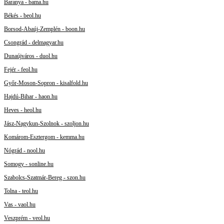
Baranya - bama.hu
Békés - beol.hu
Borsod-Abaúj-Zemplén - boon.hu
Csongrád - delmagyar.hu
Dunaújváros - duol.hu
Fejér - feol.hu
Győr-Moson-Sopron - kisalfold.hu
Hajdú-Bihar - haon.hu
Heves - heol.hu
Jász-Nagykun-Szolnok - szoljon.hu
Komárom-Esztergom - kemma.hu
Nógrád - nool.hu
Somogy - sonline.hu
Szabolcs-Szatmár-Bereg - szon.hu
Tolna - teol.hu
Vas - vaol.hu
Veszprém - veol.hu