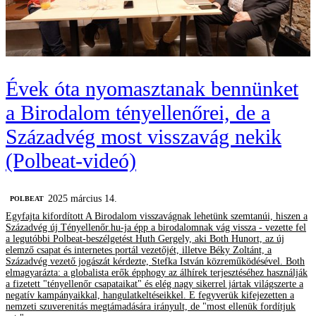
Évek óta nyomasztanak bennünket
a Birodalom tényellenőrei, de a
Századvég most visszavág nekik
(Polbeat-videó)
2025 március 14.
‎POLBEAT
Egyfajta kifordított A Birodalom visszavágnak lehetünk szemtanúi, hiszen a
Századvég új Tényellenőr.hu-ja épp a birodalomnak vág vissza - vezette fel
a legutóbbi Polbeat-beszélgetést Huth Gergely, aki Both Hunort, az új
elemző csapat és internetes portál vezetőjét, illetve Béky Zoltánt, a
Századvég vezető jogászát kérdezte, Stefka István közreműködésével. Both
elmagyarázta: a globalista erők épphogy az álhírek terjesztéséhez használják
a fizetett "tényellenőr csapataikat" és elég nagy sikerrel jártak világszerte a
negatív kampányaikkal, hangulatkeltéseikkel. E fegyverük kifejezetten a
nemzeti szuverenitás megtámadására irányult, de "most ellenük fordítjuk