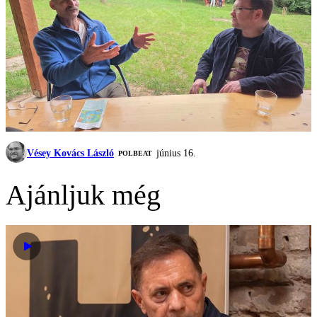
Vésey Kovács László
június 16.
‎POLBEAT
Ajánljuk még