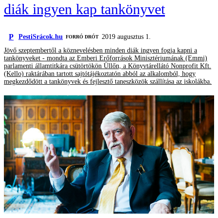
diák ingyen kap tankönyvet
P
PestiSrácok.hu
2019 augusztus 1.
FORRÓ DRÓT
Jövő szeptembertől a köznevelésben minden diák ingyen fogja kapni a
tankönyveket - mondta az Emberi Erőforrások Minisztériumának (Emmi)
parlamenti államtitkára csütörtökön Üllőn, a Könyvtárellátó Nonprofit Kft.
(Kello) raktárában tartott sajtótájékoztatón abból az alkalomból, hogy
megkezdődött a tankönyvek és fejlesztő taneszközök szállítása az iskolákba.