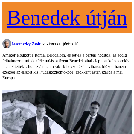
Benedek útján
Jeszenszky Zsolt
június 16.
VEZÉRCIKK
Amikor elbukott a Római Birodalom, és jöttek a barbár hódítók, az addig
felhalmozott mindenféle tudást a Szent Benedek által alapított kolostorokba
menekítették, ahol aztán nem csak „kibekkelték” a viharos időket, hanem
ezekből az elszórt kis „tudásközpontokból” szökkent aztán szárba a mai
Európa.