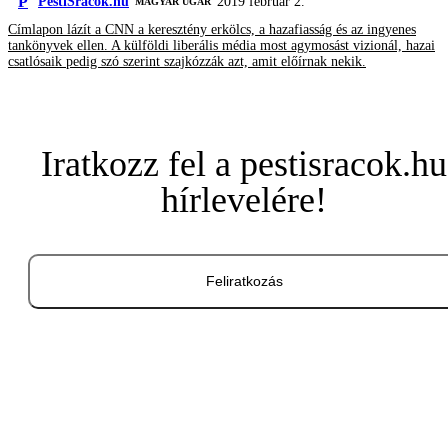
P
PestiSrácok.hu
2019 február 2.
MAGYAR UGAR
Címlapon lázít a CNN a keresztény erkölcs, a hazafiasság és az ingyenes
tankönyvek ellen. A külföldi liberális média most agymosást vizionál, hazai
csatlósaik pedig szó szerint szajkózzák azt, amit előírnak nekik.
Iratkozz fel a pestisracok.hu
hírlevelére!
Feliratkozás