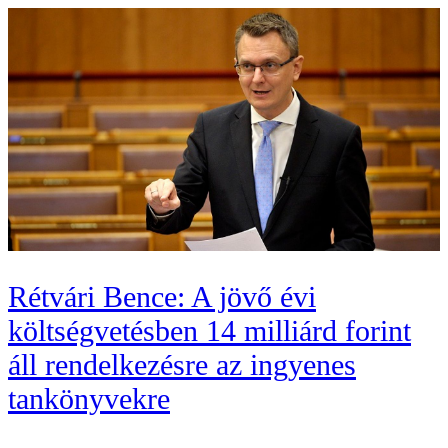
Rétvári Bence: A jövő évi
költségvetésben 14 milliárd forint
áll rendelkezésre az ingyenes
tankönyvekre