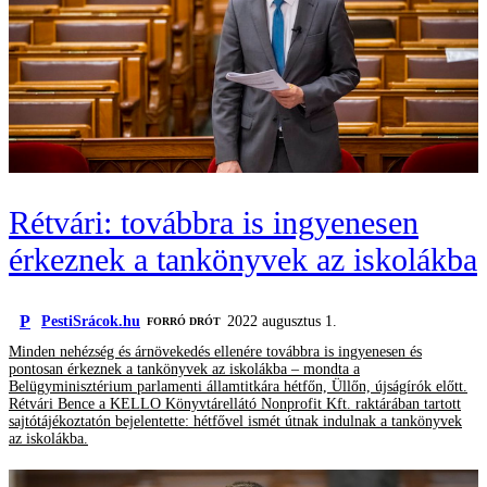
Rétvári: továbbra is ingyenesen
érkeznek a tankönyvek az iskolákba
P
PestiSrácok.hu
2022 augusztus 1.
FORRÓ DRÓT
Minden nehézség és árnövekedés ellenére továbbra is ingyenesen és
pontosan érkeznek a tankönyvek az iskolákba – mondta a
Belügyminisztérium parlamenti államtitkára hétfőn, Üllőn, újságírók előtt.
Rétvári Bence a KELLO Könyvtárellátó Nonprofit Kft. raktárában tartott
sajtótájékoztatón bejelentette: hétfővel ismét útnak indulnak a tankönyvek
az iskolákba.