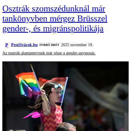
Osztrák szomszédunknál már
tankönyvben mérgez Brüsszel
gender-, és migránspolitikája
P
PestiSrácok.hu
2025 november 19.
FORRÓ DRÓT
Az osztrák alaptantervnek már része a gender-agymosás.