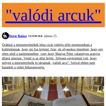
"valódi arcuk"
Dezse Balázs
június 15.
VEZÉRCIKK
Órákkal a miniszterelnökék béna cicás videója előtt megmondtam a
kollégáimnak, hogy mi fog kijönni. Igaz, én olyanokra tippeltem, hogy egy
réten sétál a naplementében, vagy hogy Magyar Péter valamilyen aranyos
állatot simogat. Végül is az állat bejött. Teljesen egyértelmű volt, hogy
milyen a miniszterelnök és társainak „valódi arca”. Szóval ebben nem
hazudott a videó beharangozója.