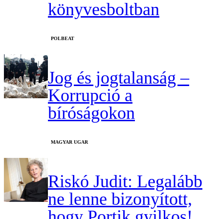
könyvesboltban
‎POLBEAT
Jog és jogtalanság –
Korrupció a
bíróságokon
MAGYAR UGAR
Riskó Judit: Legalább
ne lenne bizonyított,
hogy Portik gyilkos!