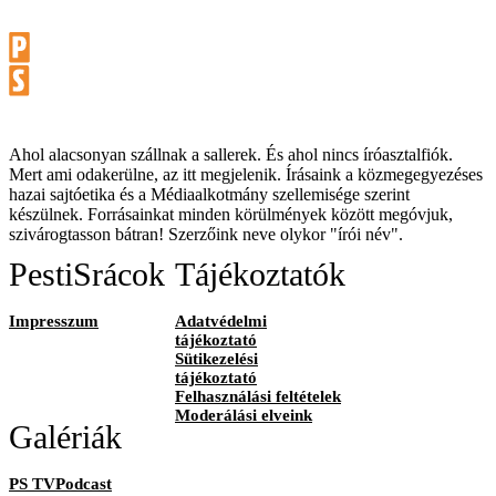
Ahol alacsonyan szállnak a sallerek. És ahol nincs íróasztalfiók.
Mert ami odakerülne, az itt megjelenik. Írásaink a közmegegyezéses
hazai sajtóetika és a Médiaalkotmány szellemisége szerint
készülnek. Forrásainkat minden körülmények között megóvjuk,
szivárogtasson bátran! Szerzőink neve olykor "írói név".
PestiSrácok
Tájékoztatók
Impresszum
Adatvédelmi
tájékoztató
Sütikezelési
tájékoztató
Felhasználási feltételek
Moderálási elveink
Galériák
PS TVPodcast