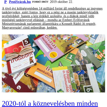
P
PestiSrácok.hu
2019 október 22.
FORRÓ DRÓT
A jövő évi költségvetésben 14 milliárd forint áll rendelkezésre az ingyenes
tankönyvekre, ezért fontos, hogy ez a pénz ne a magán tankönyvkiadók
profitérdekét, hanem a köz érdekét szolgálja, és a diákok minél jobb
minőségű tankönyvvel ellátását – mondta az Emberi Erőforrások
Minisztériumának parlamenti államtitkára a Kossuth Rádió Jó reggelt,
Magyarország! című műsorában, kedden.
2020-tól a köznevelésben minden