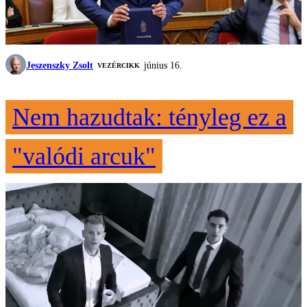
Jeszenszky Zsolt
június 16.
VEZÉRCIKK
Nem hazudtak: tényleg ez a
"valódi arcuk"