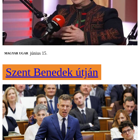
június 15.
MAGYAR UGAR
Szent Benedek útján