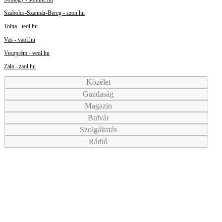
Szabolcs-Szatmár-Bereg - szon.hu
Tolna - teol.hu
Vas - vaol.hu
Veszprém - veol.hu
Zala - zaol.hu
Közélet
Gazdaság
Magazin
Bulvár
Szolgáltatás
Rádió