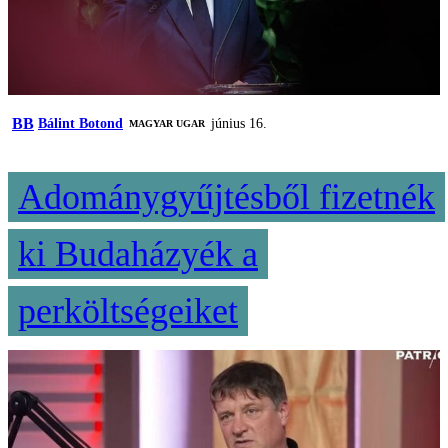
BB
Bálint Botond
június 16.
MAGYAR UGAR
Adománygyűjtésből fizetnék
ki Budaházyék a
perköltségeiket