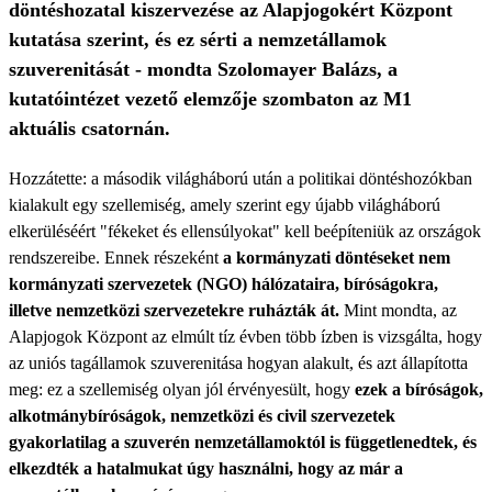
döntéshozatal kiszervezése az Alapjogokért Központ
kutatása szerint, és ez sérti a nemzetállamok
szuverenitását - mondta Szolomayer Balázs, a
kutatóintézet vezető elemzője szombaton az M1
aktuális csatornán.
Hozzátette: a második világháború után a politikai döntéshozókban
kialakult egy szellemiség, amely szerint egy újabb világháború
elkerüléséért "fékeket és ellensúlyokat" kell beépíteniük az országok
rendszereibe. Ennek részeként
a kormányzati döntéseket nem
kormányzati szervezetek (NGO) hálózataira, bíróságokra,
illetve nemzetközi szervezetekre ruházták át.
Mint mondta, az
Alapjogok Központ az elmúlt tíz évben több ízben is vizsgálta, hogy
az uniós tagállamok szuverenitása hogyan alakult, és azt állapította
meg: ez a szellemiség olyan jól érvényesült, hogy
ezek a bíróságok,
alkotmánybíróságok, nemzetközi és civil szervezetek
gyakorlatilag a szuverén nemzetállamoktól is függetlenedtek, és
elkezdték a hatalmukat úgy használni, hogy az már a