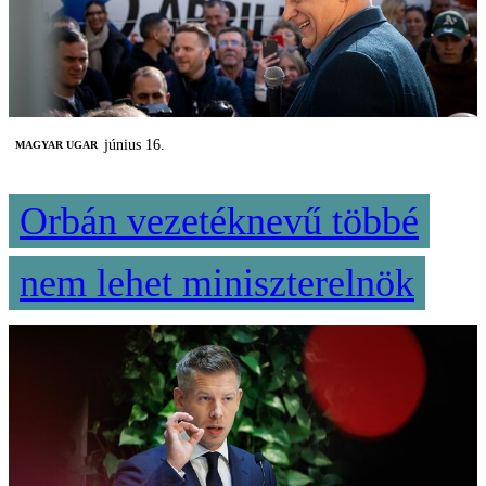
június 16.
MAGYAR UGAR
Orbán vezetéknevű többé
nem lehet miniszterelnök