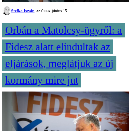
Stefka István
június 15.
AZ ÖREG
Orbán a Matolcsy-ügyről: a
Fidesz alatt elindultak az
eljárások, meglátjuk az új
kormány mire jut