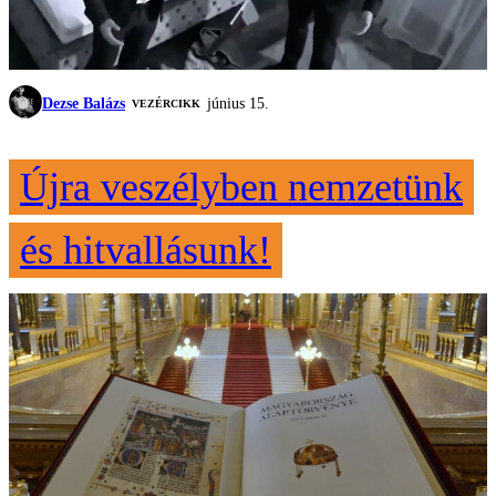
Dezse Balázs
június 15.
VEZÉRCIKK
Újra veszélyben nemzetünk
és hitvallásunk!