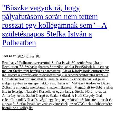
"Büszke vagyok rá, hogy
pályafutásom során nem tettem
rosszat egy kollégámnak sem" - A
születésnapos Stefka István a
Polbeatben
2023 június 10.
‎POLBEAT
Rendhagyó Polbeatet szerveztünk Stefka István 80. születésnapjára a
Revolution '56 Szabadságharcos Sörözőbe, ahol a PestiSrácok.hu-s csapat
mellett Stefka régi barátja és harcostársa, Alexa Károly irodalomtörténész,
író, illetve a konzervatív televíziózás nagy, a rendszerváltoztatás utáni - a
Horn-Kuncze-kormány által teljesen felszámolt - korszakának két jeles
alakja (egyben az ünnepelt akkori munkatársa), Mátyássy Andrea és Dézsy
Zoltán is elmondta méltatását, visszaemlékezését. Megszólalt továbbá Stefka
István felesége, Naszályi Kornélia és egyik lánya, Stefka Nóra, továbbá
Ambrózy Áron, Szabó Gergő és Szalai Szilárd. A Huth Gergely által
celebrált rendkívüli adást végül egy fergeteges köszöntés követte, a tortát és
a pezsgőt Stefka István kedvenc együttesének, az AC/DC-nek a dübörgésére
hozták be a kollégák.