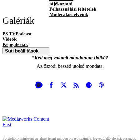
tájékoztató
Felhasználási feltételek
Moderálási elveink
Galériák
PS TVPodcast
Videók
Képgalériák
Süti beállítások
*Kell még valamit mondanom Ildikó?
Az őszödi beszéd utolsó mondata.
Portfóliónk minőségi tartalmat jelent minden olvasó számára. Egyedülálló elérést, országos