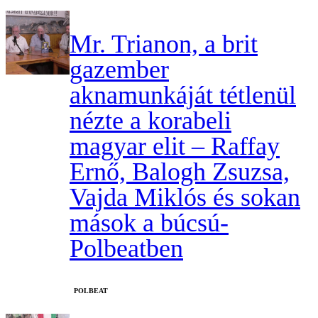
Mr. Trianon, a brit
gazember
aknamunkáját tétlenül
nézte a korabeli
magyar elit – Raffay
Ernő, Balogh Zsuzsa,
Vajda Miklós és sokan
mások a búcsú-
Polbeatben
‎POLBEAT