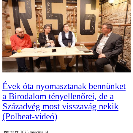
Évek óta nyomasztanak bennünket
a Birodalom tényellenőrei, de a
Századvég most visszavág nekik
(Polbeat-videó)
2025 március 14.
‎POLBEAT