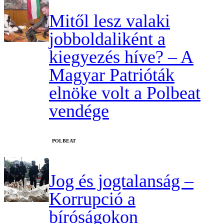
Mitől lesz valaki
jobboldaliként a
kiegyezés híve? – A
Magyar Patrióták
elnöke volt a Polbeat
vendége
‎POLBEAT
Jog és jogtalanság –
Korrupció a
bíróságokon