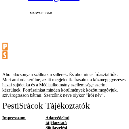
MAGYAR UGAR
Ahol alacsonyan szállnak a sallerek. És ahol nincs íróasztalfiók.
Mert ami odakerülne, az itt megjelenik. Írásaink a közmegegyezéses
hazai sajtóetika és a Médiaalkotmány szellemisége szerint
készülnek. Forrásainkat minden körülmények között megóvjuk,
szivárogtasson bátran! Szerzőink neve olykor "írói név".
PestiSrácok
Tájékoztatók
Impresszum
Adatvédelmi
tájékoztató
Sütikezelési