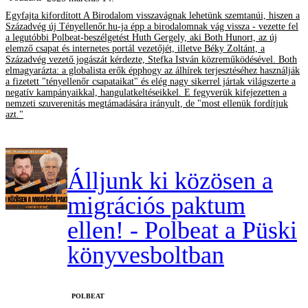
Egyfajta kifordított A Birodalom visszavágnak lehetünk szemtanúi, hiszen a
Századvég új Tényellenőr.hu-ja épp a birodalomnak vág vissza - vezette fel
a legutóbbi Polbeat-beszélgetést Huth Gergely, aki Both Hunort, az új
elemző csapat és internetes portál vezetőjét, illetve Béky Zoltánt, a
Századvég vezető jogászát kérdezte, Stefka István közreműködésével. Both
elmagyarázta: a globalista erők épphogy az álhírek terjesztéséhez használják
a fizetett "tényellenőr csapataikat" és elég nagy sikerrel jártak világszerte a
negatív kampányaikkal, hangulatkeltéseikkel. E fegyverük kifejezetten a
nemzeti szuverenitás megtámadására irányult, de "most ellenük fordítjuk
azt."
Álljunk ki közösen a
migrációs paktum
ellen! - Polbeat a Püski
könyvesboltban
‎POLBEAT