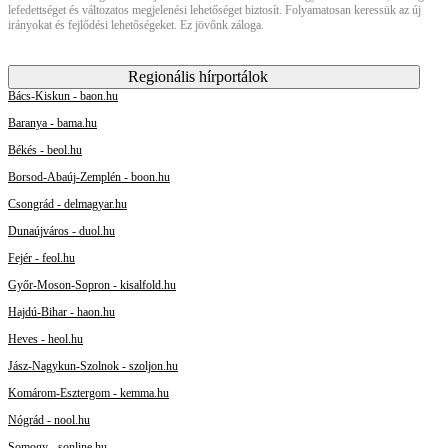
lefedettséget és változatos megjelenési lehetőséget biztosít. Folyamatosan keressük az új
irányokat és fejlődési lehetőségeket. Ez jövőnk záloga.
Regionális hírportálok
Bács-Kiskun - baon.hu
Baranya - bama.hu
Békés - beol.hu
Borsod-Abaúj-Zemplén - boon.hu
Csongrád - delmagyar.hu
Dunaújváros - duol.hu
Fejér - feol.hu
Győr-Moson-Sopron - kisalfold.hu
Hajdú-Bihar - haon.hu
Heves - heol.hu
Jász-Nagykun-Szolnok - szoljon.hu
Komárom-Esztergom - kemma.hu
Nógrád - nool.hu
Somogy - sonline.hu