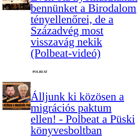
bennünket a Birodalom
tényellenőrei, de a
Századvég most
visszavág nekik
(Polbeat-videó)
‎POLBEAT
Álljunk ki közösen a
migrációs paktum
ellen! - Polbeat a Püski
könyvesboltban