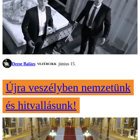
Dezse Balázs
június 15.
VEZÉRCIKK
Újra veszélyben nemzetünk
és hitvallásunk!