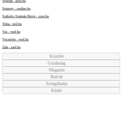
Nógrád - nool.hu
Somogy - sonline.hu
Szabolcs-Szatmár-Bereg - szon.hu
Tolna - teol.hu
Vas - vaol.hu
Veszprém - veol.hu
Zala - zaol.hu
Közélet
Gazdaság
Magazin
Bulvár
Szolgáltatás
Rádió