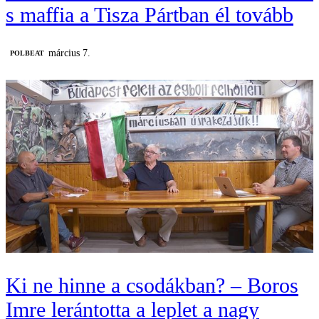
s maffia a Tisza Pártban él tovább
március 7.
‎POLBEAT
Ki ne hinne a csodákban? – Boros
Imre lerántotta a leplet a nagy