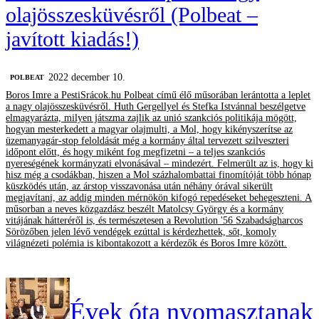
olajösszesküvésről (Polbeat –
javított kiadás!)
2022 december 10.
‎POLBEAT
Boros Imre a PestiSrácok.hu Polbeat című élő műsorában lerántotta a leplet
a nagy olajösszesküvésről. Huth Gergellyel és Stefka Istvánnal beszélgetve
elmagyarázta, milyen játszma zajlik az unió szankciós politikája mögött,
hogyan mesterkedett a magyar olajmulti, a Mol, hogy kikényszerítse az
üzemanyagár-stop feloldását még a kormány által tervezett szilveszteri
időpont előtt, és hogy miként fog megfizetni – a teljes szankciós
nyereségének kormányzati elvonásával – mindezért. Felmerült az is, hogy ki
hisz még a csodákban, hiszen a Mol százhalombattai finomítóját több hónap
küszködés után, az árstop visszavonása után néhány órával sikerült
megjavítani, az addig minden mérnökön kifogó repedéseket behegeszteni. A
műsorban a neves közgazdász beszélt Matolcsy György és a kormány
vitájának hátteréről is, és természetesen a Revolution '56 Szabadságharcos
Sörözőben jelen lévő vendégek ezúttal is kérdezhettek, sőt, komoly
világnézeti polémia is kibontakozott a kérdezők és Boros Imre között.
Évek óta nyomasztanak