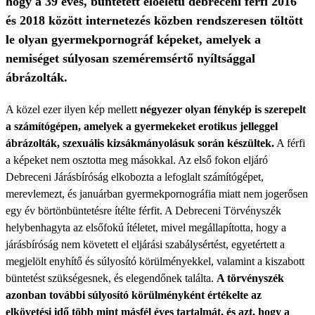
hogy a 39 éves, büntetett előéletű debreceni férfi 2016
és 2018 között internetezés közben rendszeresen töltött
le olyan gyermekpornográf képeket, amelyek a
nemiséget súlyosan szeméremsértő nyíltsággal
ábrázolták.
A közel ezer ilyen kép mellett
négyezer olyan fénykép is szerepelt
a számítógépen, amelyek a gyermekeket erotikus jelleggel
ábrázolták, szexuális kizsákmányolásuk során készültek.
A férfi
a képeket nem osztotta meg másokkal. Az első fokon eljáró
Debreceni Járásbíróság elkobozta a lefoglalt számítógépet,
merevlemezt, és januárban gyermekpornográfia miatt nem jogerősen
egy év börtönbüntetésre ítélte férfit. A Debreceni Törvényszék
helybenhagyta az elsőfokú ítéletet, mivel megállapította, hogy a
járásbíróság nem követett el eljárási szabálysértést, egyetértett a
megjelölt enyhítő és súlyosító körülményekkel, valamint a kiszabott
büntetést szükségesnek, és elegendőnek találta.
A törvényszék
azonban további súlyosító körülményként értékelte az
elkövetési idő több mint másfél éves tartalmát, és azt, hogy a