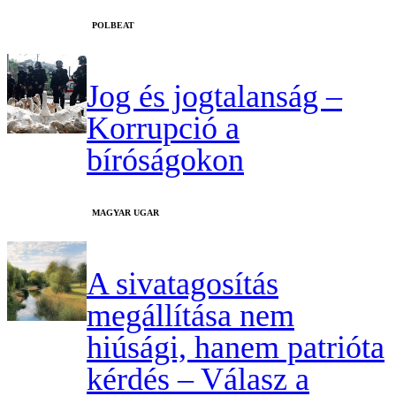
‎POLBEAT
Jog és jogtalanság –
Korrupció a
bíróságokon
MAGYAR UGAR
A sivatagosítás
megállítása nem
hiúsági, hanem patrióta
kérdés – Válasz a