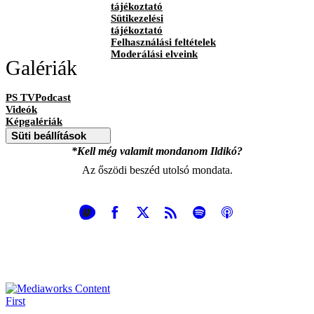
tájékoztató
Sütikezelési
tájékoztató
Felhasználási feltételek
Moderálási elveink
Galériák
PS TVPodcast
Videók
Képgalériák
Süti beállítások
*Kell még valamit mondanom Ildikó?
Az őszödi beszéd utolsó mondata.