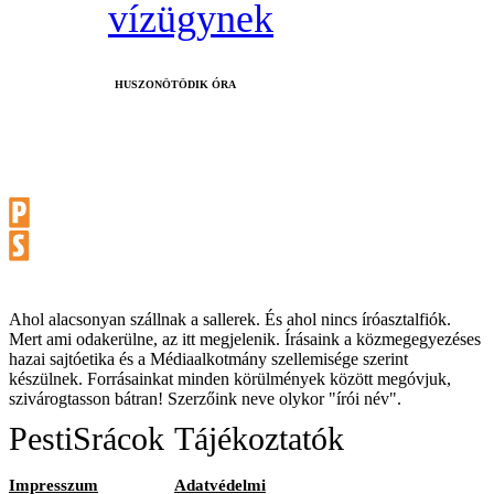
vízügynek
HUSZONÖTÖDIK ÓRA
Ahol alacsonyan szállnak a sallerek. És ahol nincs íróasztalfiók.
Mert ami odakerülne, az itt megjelenik. Írásaink a közmegegyezéses
hazai sajtóetika és a Médiaalkotmány szellemisége szerint
készülnek. Forrásainkat minden körülmények között megóvjuk,
szivárogtasson bátran! Szerzőink neve olykor "írói név".
PestiSrácok
Tájékoztatók
Impresszum
Adatvédelmi