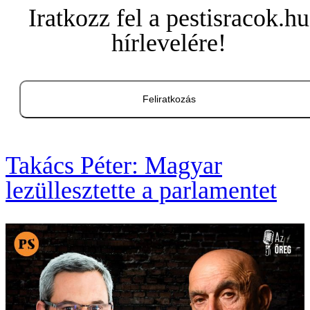
Iratkozz fel a pestisracok.hu
hírlevelére!
Feliratkozás
Takács Péter: Magyar
lezüllesztette a parlamentet