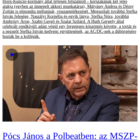
Horn-Kuncze-kormány által teljesen felszámolt - korszakának két jeles
alakja (egyben az ünnepelt akkori munkatársa), Mátyássy Andrea és Dézsy
Zoltán is elmondta méltatását, visszaemlékezését. Megszólalt továbbá Stefka
István felesége, Naszályi Kornélia és egyik lánya, Stefka Nóra, továbbá
Ambrózy Áron, Szabó Gergő és Szalai Szilárd. A Huth Gergely által
celebrált rendkívüli adást végül egy fergeteges köszöntés követte, a tortát és
a pezsgőt Stefka István kedvenc együttesének, az AC/DC-nek a dübörgésére
hozták be a kollégák.
Pócs János a Polbeatben: az MSZP-