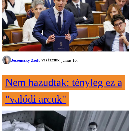
Jeszenszky Zsolt
június 16.
VEZÉRCIKK
Nem hazudtak: tényleg ez a
"valódi arcuk"