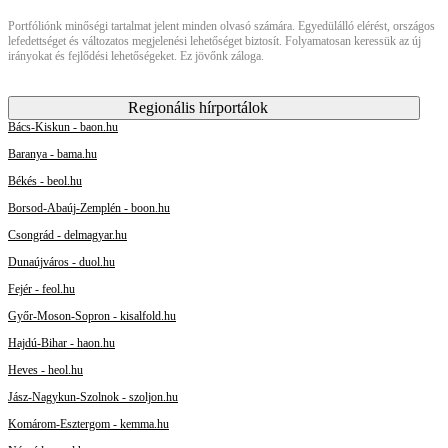
Portfóliónk minőségi tartalmat jelent minden olvasó számára. Egyedülálló elérést, országos
lefedettséget és változatos megjelenési lehetőséget biztosít. Folyamatosan keressük az új
irányokat és fejlődési lehetőségeket. Ez jövőnk záloga.
Regionális hírportálok
Bács-Kiskun - baon.hu
Baranya - bama.hu
Békés - beol.hu
Borsod-Abaúj-Zemplén - boon.hu
Csongrád - delmagyar.hu
Dunaújváros - duol.hu
Fejér - feol.hu
Győr-Moson-Sopron - kisalfold.hu
Hajdú-Bihar - haon.hu
Heves - heol.hu
Jász-Nagykun-Szolnok - szoljon.hu
Komárom-Esztergom - kemma.hu