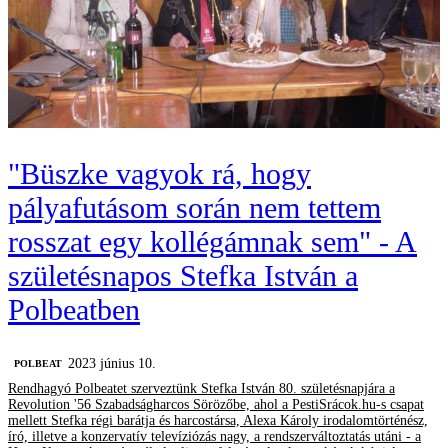
"Büszke vagyok rá, hogy
pályafutásom során nem tettem
rosszat egy kollégámnak sem" - A
születésnapos Stefka István a
Polbeatben
2023 június 10.
‎POLBEAT
Rendhagyó Polbeatet szerveztünk Stefka István 80. születésnapjára a
Revolution '56 Szabadságharcos Sörözőbe, ahol a PestiSrácok.hu-s csapat
mellett Stefka régi barátja és harcostársa, Alexa Károly irodalomtörténész,
író, illetve a konzervatív televíziózás nagy, a rendszerváltoztatás utáni - a