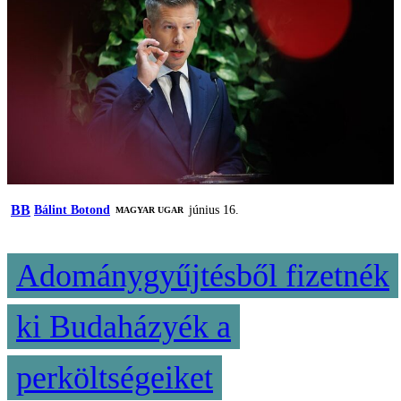
BB
Bálint Botond
június 16.
MAGYAR UGAR
Adománygyűjtésből fizetnék
ki Budaházyék a
perköltségeiket