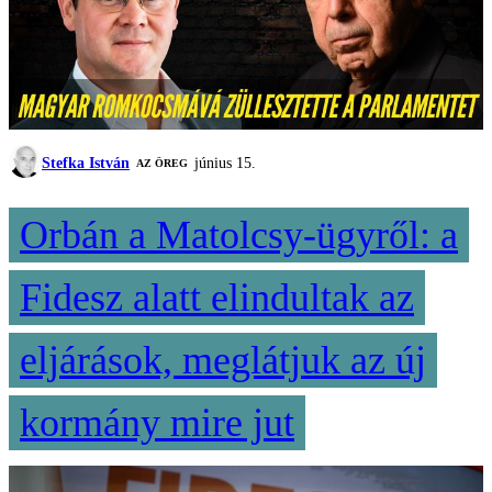
Stefka István
június 15.
AZ ÖREG
Orbán a Matolcsy-ügyről: a
Fidesz alatt elindultak az
eljárások, meglátjuk az új
kormány mire jut