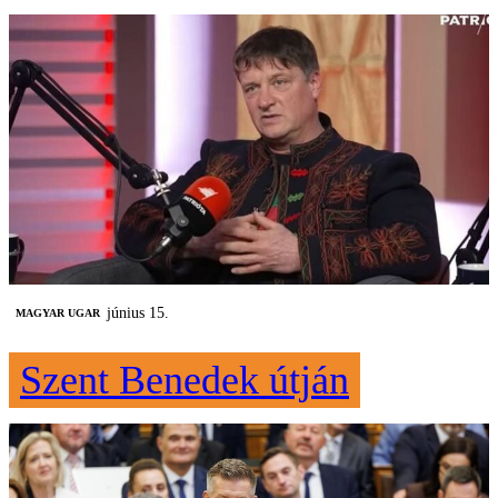
június 15.
MAGYAR UGAR
Szent Benedek útján