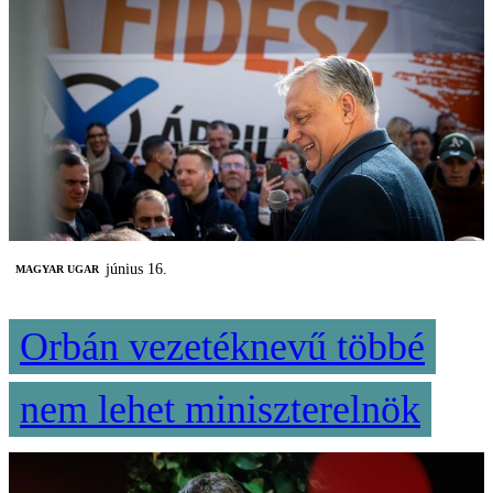
június 16.
MAGYAR UGAR
Orbán vezetéknevű többé
nem lehet miniszterelnök