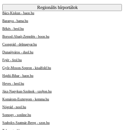
Regionális hírportálok
Bács-Kiskun - baon.hu
Baranya - bama.hu
Békés - beol.hu
Borsod-Abaúj-Zemplén - boon.hu
Csongrád - delmagyar.hu
Dunaújváros - duol.hu
Fejér - feol.hu
Győr-Moson-Sopron - kisalfold.hu
Hajdú-Bihar - haon.hu
Heves - heol.hu
Jász-Nagykun-Szolnok - szoljon.hu
Komárom-Esztergom - kemma.hu
Nógrád - nool.hu
Somogy - sonline.hu
Szabolcs-Szatmár-Bereg - szon.hu