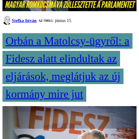
Stefka István
június 15.
AZ ÖREG
Orbán a Matolcsy-ügyről: a
Fidesz alatt elindultak az
eljárások, meglátjuk az új
kormány mire jut