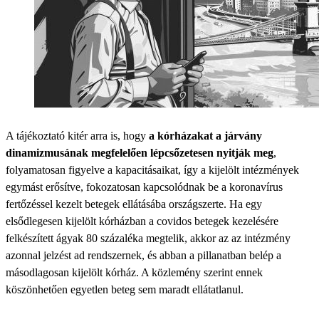
A tájékoztató kitér arra is, hogy
a kórházakat a járvány
dinamizmusának megfelelően lépcsőzetesen nyitják meg
,
folyamatosan figyelve a kapacitásaikat, így a kijelölt intézmények
egymást erősítve, fokozatosan kapcsolódnak be a koronavírus
fertőzéssel kezelt betegek ellátásába országszerte. Ha egy
elsődlegesen kijelölt kórházban a covidos betegek kezelésére
felkészített ágyak 80 százaléka megtelik, akkor az az intézmény
azonnal jelzést ad rendszernek, és abban a pillanatban belép a
másodlagosan kijelölt kórház. A közlemény szerint ennek
köszönhetően egyetlen beteg sem maradt ellátatlanul.