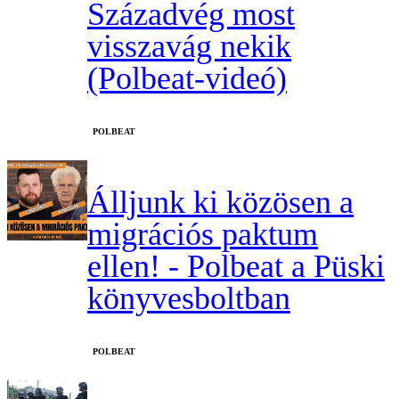
Századvég most
visszavág nekik
(Polbeat-videó)
‎POLBEAT
Álljunk ki közösen a
migrációs paktum
ellen! - Polbeat a Püski
könyvesboltban
‎POLBEAT