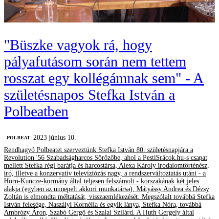
"Büszke vagyok rá, hogy
pályafutásom során nem tettem
rosszat egy kollégámnak sem" - A
születésnapos Stefka István a
Polbeatben
2023 június 10.
‎POLBEAT
Rendhagyó Polbeatet szerveztünk Stefka István 80. születésnapjára a
Revolution '56 Szabadságharcos Sörözőbe, ahol a PestiSrácok.hu-s csapat
mellett Stefka régi barátja és harcostársa, Alexa Károly irodalomtörténész,
író, illetve a konzervatív televíziózás nagy, a rendszerváltoztatás utáni - a
Horn-Kuncze-kormány által teljesen felszámolt - korszakának két jeles
alakja (egyben az ünnepelt akkori munkatársa), Mátyássy Andrea és Dézsy
Zoltán is elmondta méltatását, visszaemlékezését. Megszólalt továbbá Stefka
István felesége, Naszályi Kornélia és egyik lánya, Stefka Nóra, továbbá
Ambrózy Áron, Szabó Gergő és Szalai Szilárd. A Huth Gergely által