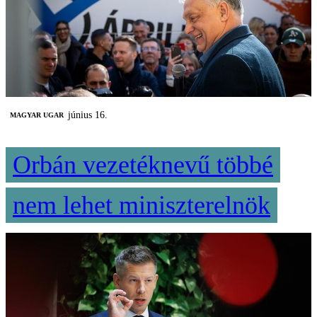
június 16.
MAGYAR UGAR
Orbán vezetéknevű többé
nem lehet miniszterelnök