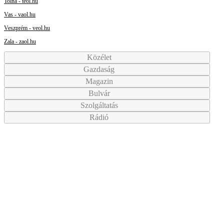
Tolna - teol.hu
Vas - vaol.hu
Veszprém - veol.hu
Zala - zaol.hu
Közélet
Gazdaság
Magazin
Bulvár
Szolgáltatás
Rádió