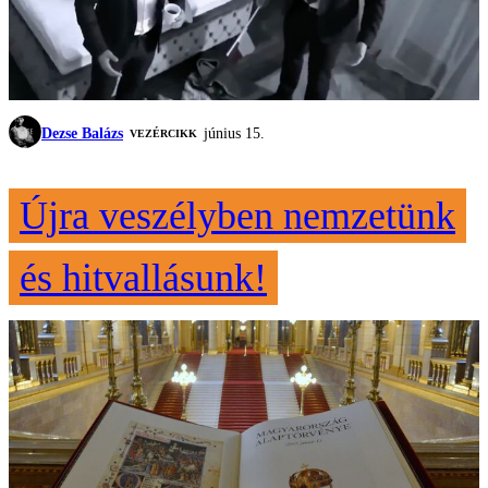
Dezse Balázs
június 15.
VEZÉRCIKK
Újra veszélyben nemzetünk
és hitvallásunk!