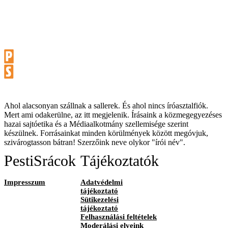
Ahol alacsonyan szállnak a sallerek. És ahol nincs íróasztalfiók.
Mert ami odakerülne, az itt megjelenik. Írásaink a közmegegyezéses
hazai sajtóetika és a Médiaalkotmány szellemisége szerint
készülnek. Forrásainkat minden körülmények között megóvjuk,
szivárogtasson bátran! Szerzőink neve olykor "írói név".
PestiSrácok
Tájékoztatók
Impresszum
Adatvédelmi
tájékoztató
Sütikezelési
tájékoztató
Felhasználási feltételek
Moderálási elveink