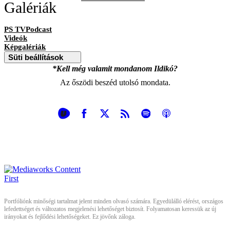
Galériák
PS TVPodcast
Videók
Képgalériák
Süti beállítások
*Kell még valamit mondanom Ildikó?
Az őszödi beszéd utolsó mondata.
Portfóliónk minőségi tartalmat jelent minden olvasó számára. Egyedülálló elérést, országos
lefedettséget és változatos megjelenési lehetőséget biztosít. Folyamatosan keressük az új
irányokat és fejlődési lehetőségeket. Ez jövőnk záloga.