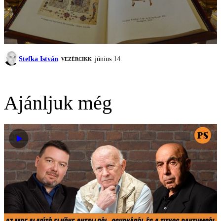
Stefka István
június 14.
VEZÉRCIKK
Ajánljuk még