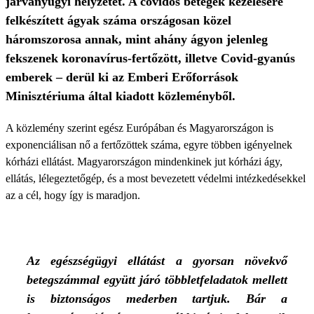
járványügyi helyzetet. A covidos betegek kezelésére
felkészített ágyak száma országosan közel
háromszorosa annak, mint ahány ágyon jelenleg
fekszenek koronavírus-fertőzött, illetve Covid-gyanús
emberek – derül ki az Emberi Erőforrások
Minisztériuma által kiadott közleményből.
A közlemény szerint egész Európában és Magyarországon is
exponenciálisan nő a fertőzöttek száma, egyre többen igényelnek
kórházi ellátást. Magyarországon mindenkinek jut kórházi ágy,
ellátás, lélegeztetőgép, és a most bevezetett védelmi intézkedésekkel
az a cél, hogy így is maradjon.
Az egészségügyi ellátást a gyorsan növekvő
betegszámmal együtt járó többletfeladatok mellett
is biztonságos mederben tartjuk. Bár a