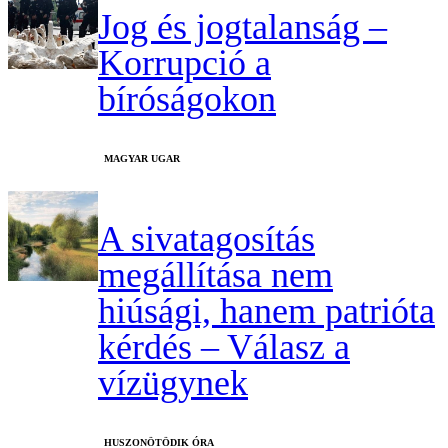
Jog és jogtalanság –
Korrupció a
bíróságokon
MAGYAR UGAR
A sivatagosítás
megállítása nem
hiúsági, hanem patrióta
kérdés – Válasz a
vízügynek
HUSZONÖTÖDIK ÓRA