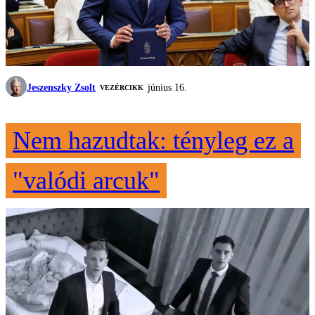
Jeszenszky Zsolt
június 16.
VEZÉRCIKK
Nem hazudtak: tényleg ez a
"valódi arcuk"