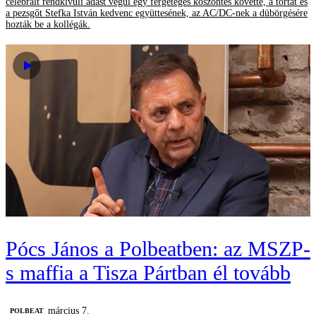
celebrált rendkívüli adást végül egy fergeteges köszöntés követte, a tortát és
a pezsgőt Stefka István kedvenc együttesének, az AC/DC-nek a dübörgésére
hozták be a kollégák.
Pócs János a Polbeatben: az MSZP-
s maffia a Tisza Pártban él tovább
március 7.
‎POLBEAT