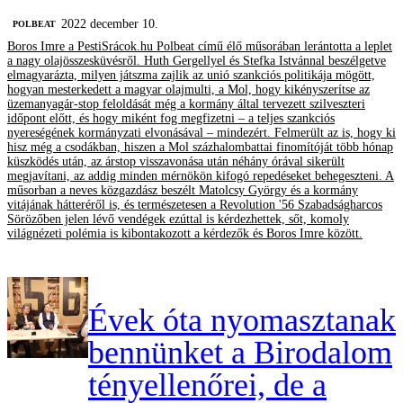
2022 december 10.
‎POLBEAT
Boros Imre a PestiSrácok.hu Polbeat című élő műsorában lerántotta a leplet
a nagy olajösszesküvésről. Huth Gergellyel és Stefka Istvánnal beszélgetve
elmagyarázta, milyen játszma zajlik az unió szankciós politikája mögött,
hogyan mesterkedett a magyar olajmulti, a Mol, hogy kikényszerítse az
üzemanyagár-stop feloldását még a kormány által tervezett szilveszteri
időpont előtt, és hogy miként fog megfizetni – a teljes szankciós
nyereségének kormányzati elvonásával – mindezért. Felmerült az is, hogy ki
hisz még a csodákban, hiszen a Mol százhalombattai finomítóját több hónap
küszködés után, az árstop visszavonása után néhány órával sikerült
megjavítani, az addig minden mérnökön kifogó repedéseket behegeszteni. A
műsorban a neves közgazdász beszélt Matolcsy György és a kormány
vitájának hátteréről is, és természetesen a Revolution '56 Szabadságharcos
Sörözőben jelen lévő vendégek ezúttal is kérdezhettek, sőt, komoly
világnézeti polémia is kibontakozott a kérdezők és Boros Imre között.
Évek óta nyomasztanak
bennünket a Birodalom
tényellenőrei, de a