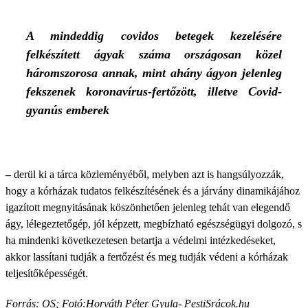
A mindeddig covidos betegek kezelésére
felkészített ágyak száma országosan közel
háromszorosa annak, mint ahány ágyon jelenleg
fekszenek koronavírus-fertőzött, illetve Covid-
gyanús emberek
–
derül ki a tárca közleményéből, melyben azt is hangsúlyozzák,
hogy a kórházak tudatos felkészítésének és a járvány dinamikájához
igazított megnyitásának köszönhetően jelenleg tehát van elegendő
ágy, lélegeztetőgép, jól képzett, megbízható egészségügyi dolgozó, s
ha mindenki következetesen betartja a védelmi intézkedéseket,
akkor lassítani tudják a fertőzést és meg tudják védeni a kórházak
teljesítőképességét.
Forrás: OS; Fotó:
Horváth Péter Gyula- PestiSrácok.hu