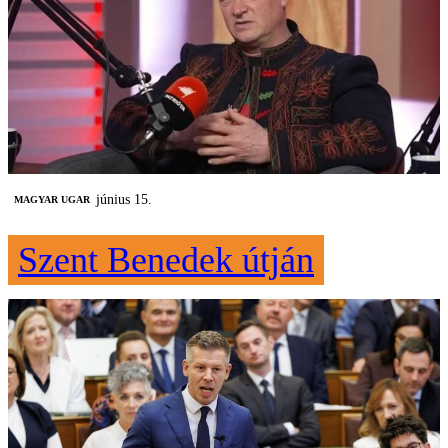
június 15.
MAGYAR UGAR
Szent Benedek útján