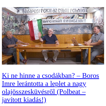
Ki ne hinne a csodákban? – Boros
Imre lerántotta a leplet a nagy
olajösszesküvésről (Polbeat –
javított kiadás!)