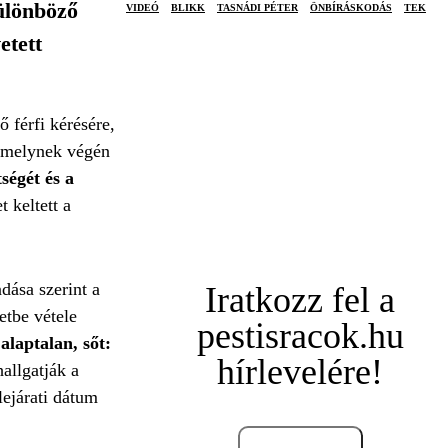
ülönböző
VIDEÓ
BLIKK
TASNÁDI PÉTER
ÖNBÍRÁSKODÁS
TEK
etett
 férfi kérésére,
 amelynek végén
ségét és a
 keltett a
dása szerint a
Iratkozz fel a
etbe vétele
pestisracok.hu
alaptalan, sőt:
hírlevelére!
allgatják a
lejárati dátum