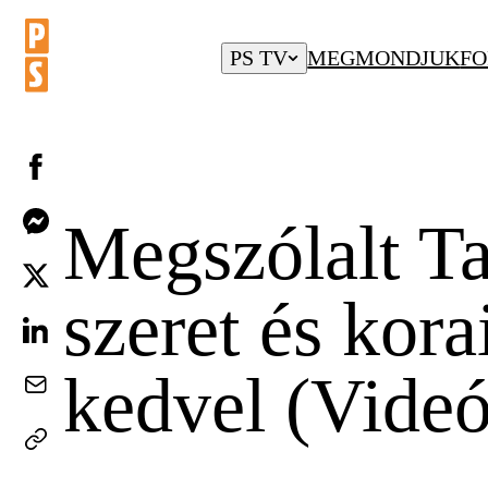
PS TV
MEGMONDJUK
FO
Megszólalt Ta
szeret és kor
kedvel (Videó