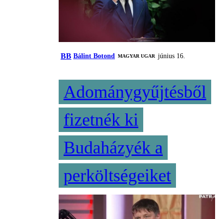
BB
Bálint Botond
június 16.
MAGYAR UGAR
Adománygyűjtésből
fizetnék ki
Budaházyék a
perköltségeiket