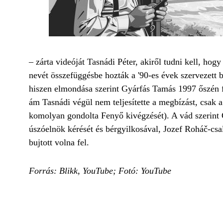
– zárta videóját Tasnádi Péter, akiről tudni kell, h
nevét összefüggésbe hozták a '90-es évek szervezett 
hiszen elmondása szerint Gyárfás Tamás 1997 őszén f
ám Tasnádi végül nem teljesítette a megbízást, csak a
komolyan gondolta Fenyő kivégzését). A vád szerint Gy
úszóelnök kérését és bérgyilkosával, Jozef Roháč-csa
bujtott volna fel.
Forrás: Blikk, YouTube; Fotó: YouTube