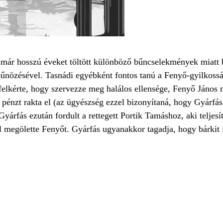
ogy már hosszú éveket töltött különböző bűncselekmények miatt
bűnözésével. Tasnádi egyébként fontos tanú a Fenyő-gyilkoss
elkérte, hogy szervezze meg halálos ellensége, Fenyő János 
 pénzt rakta el (az ügyészség ezzel bizonyítaná, hogy Gyárfás
árfás ezután fordult a rettegett Portik Tamáshoz, aki teljesít
l megölette Fenyőt. Gyárfás ugyanakkor tagadja, hogy bárkit 