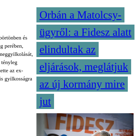
Orbán a Matolcsy-
ügyről: a Fidesz alatt
 börtönben és
ág perében,
elindultak az
meggyilkolását,
 tényleg
eljárások, meglátjuk
ette az ex-
is gyilkosságra
az új kormány mire
jut