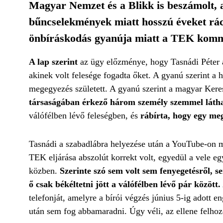
Magyar Nemzet és a Blikk is beszámolt,
bűncselekmények miatt hosszú éveket rács
önbíráskodás gyanúja miatt a TEK komma
A lap szerint
az ügy előzménye, hogy Tasnádi Péter áp
akinek volt felesége fogadta őket. A gyanú szerint a 
megegyezés született. A gyanú szerint a magyar Ker
társaságában érkező három személy szemmel láthat
válófélben lévő feleségben, és
rábírta, hogy egy megá
Tasnádi a szabadlábra helyezése után a YouTube-on mes
TEK eljárása abszolút korrekt volt, egyedül a vele egy
közben.
Szerinte szó sem volt sem fenyegetésről, se
ő csak békéltetni jött a válófélben lévő pár között.
telefonját, amelyre a bírói végzés június 5-ig adott e
után sem fog abbamaradni. Úgy véli, az ellene felhozo