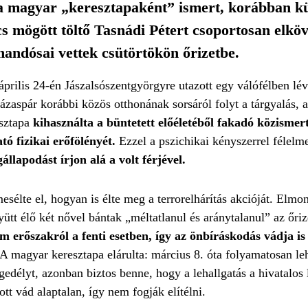
 a magyar „keresztapaként” ismert, korábban k
 mögött töltő Tasnádi Pétert csoportosan elköv
ndósai vettek csütörtökön őrizetbe.
rilis 24-én Jászalsószentgyörgyre utazott egy válófélben lévő
házaspár korábbi közös otthonának sorsáról folyt a tárgyalás,
esztapa
kihasználta a büntetett előéletéből fakadó közismert
ó fizikai erőfölényét.
Ezzel a pszichikai kényszerrel félelmet
llapodást írjon alá a volt férjével.
élte el, hogyan is élte meg a terrorelhárítás akcióját. Elmon
ütt élő két nővel bántak „méltatlanul és aránytalanul” az őriz
m erőszakról a fenti esetben, így az önbíráskodás vádja is 
A magyar keresztapa elárulta: március 8. óta folyamatosan leh
ngedélyt, azonban biztos benne, hogy a lehallgatás a hivatalos 
tt vád alaptalan, így nem fogják elítélni.