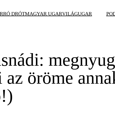
RRÓ DRÓT
MAGYAR UGAR
VILÁGUGAR
PO
snádi: megnyugo
ai az öröme anna
!)