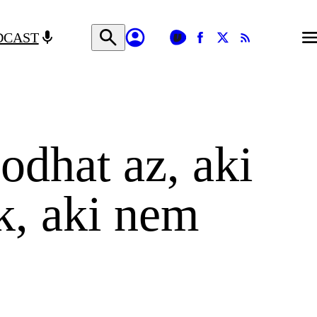
DCAST
dhat az, aki
k, aki nem