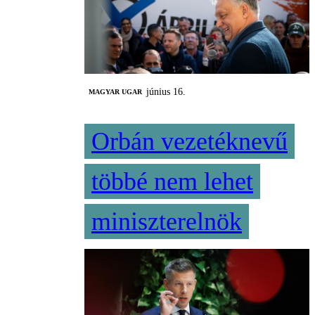
június 16.
MAGYAR UGAR
Orbán vezetéknevű
többé nem lehet
miniszterelnök