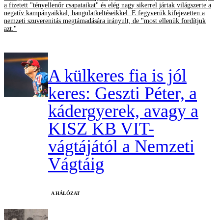
a fizetett "tényellenőr csapataikat" és elég nagy sikerrel jártak világszerte a
negatív kampányaikkal, hangulatkeltéseikkel. E fegyverük kifejezetten a
nemzeti szuverenitás megtámadására irányult, de "most ellenük fordítjuk
azt."
A külkeres fia is jól
keres: Geszti Péter, a
kádergyerek, avagy a
KISZ KB VIT-
vágtájától a Nemzeti
Vágtáig
A HÁLÓZAT