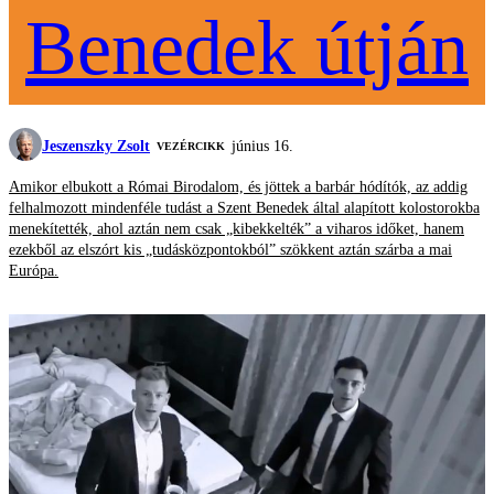
Benedek útján
Jeszenszky Zsolt
június 16.
VEZÉRCIKK
Amikor elbukott a Római Birodalom, és jöttek a barbár hódítók, az addig
felhalmozott mindenféle tudást a Szent Benedek által alapított kolostorokba
menekítették, ahol aztán nem csak „kibekkelték” a viharos időket, hanem
ezekből az elszórt kis „tudásközpontokból” szökkent aztán szárba a mai
Európa.