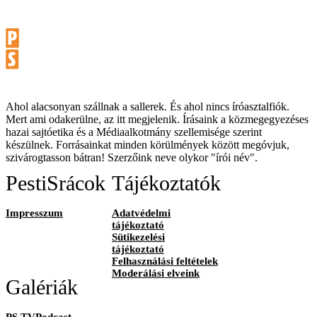
Ahol alacsonyan szállnak a sallerek. És ahol nincs íróasztalfiók.
Mert ami odakerülne, az itt megjelenik. Írásaink a közmegegyezéses
hazai sajtóetika és a Médiaalkotmány szellemisége szerint
készülnek. Forrásainkat minden körülmények között megóvjuk,
szivárogtasson bátran! Szerzőink neve olykor "írói név".
PestiSrácok
Tájékoztatók
Impresszum
Adatvédelmi
tájékoztató
Sütikezelési
tájékoztató
Felhasználási feltételek
Moderálási elveink
Galériák
PS TVPodcast