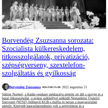
Borvendég Zsuzsanna sorozata:
Szocialista külkereskedelem,
titkosszolgálatok, privatizáció,
szépségverseny, szextelefon-
szolgáltatás és gyilkosság
Borvendég Zsuzsanna
2022 augusztus 21.
MAGYAR UGAR
Siklósi Norbert, a Kádár-rendszer médiacárja mögött ott állt a szovjet és a
hazai titkosszolgálat, a prágai székhellyel működő Nemzetközi Újságíró
Szervezet (NÚSZ) fedőnevű KGB-s maffia és persze a magyarországi
pártelit. Kiterjedt kapcsolatrendszere volt a sajtóvilágon és a