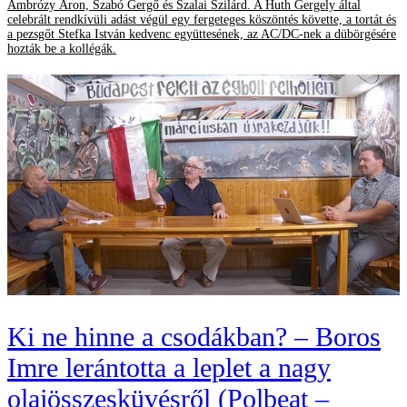
Ambrózy Áron, Szabó Gergő és Szalai Szilárd. A Huth Gergely által
celebrált rendkívüli adást végül egy fergeteges köszöntés követte, a tortát és
a pezsgőt Stefka István kedvenc együttesének, az AC/DC-nek a dübörgésére
hozták be a kollégák.
Ki ne hinne a csodákban? – Boros
Imre lerántotta a leplet a nagy
olajösszesküvésről (Polbeat –