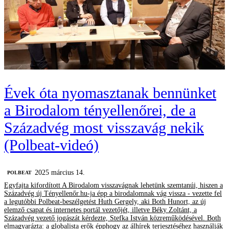
Évek óta nyomasztanak bennünket
a Birodalom tényellenőrei, de a
Századvég most visszavág nekik
(Polbeat-videó)
2025 március 14.
‎POLBEAT
Egyfajta kifordított A Birodalom visszavágnak lehetünk szemtanúi, hiszen a
Századvég új Tényellenőr.hu-ja épp a birodalomnak vág vissza - vezette fel
a legutóbbi Polbeat-beszélgetést Huth Gergely, aki Both Hunort, az új
elemző csapat és internetes portál vezetőjét, illetve Béky Zoltánt, a
Századvég vezető jogászát kérdezte, Stefka István közreműködésével. Both
elmagyarázta: a globalista erők épphogy az álhírek terjesztéséhez használják