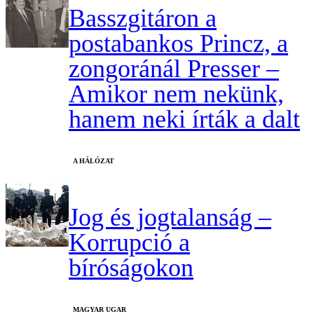
Basszgitáron a
postabankos Princz, a
zongoránál Presser –
Amikor nem nekünk,
hanem neki írták a dalt
A HÁLÓZAT
Jog és jogtalanság –
Korrupció a
bíróságokon
MAGYAR UGAR