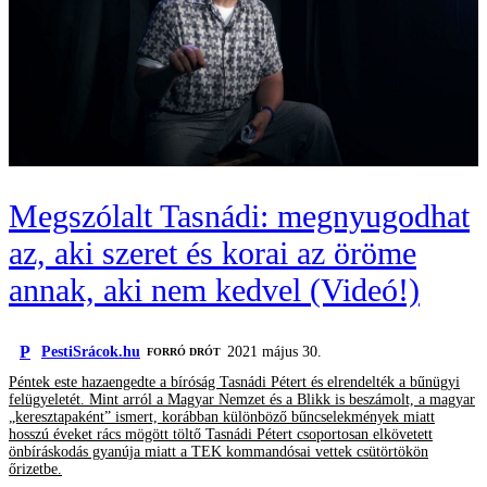
Megszólalt Tasnádi: megnyugodhat
az, aki szeret és korai az öröme
annak, aki nem kedvel (Videó!)
P
PestiSrácok.hu
2021 május 30.
FORRÓ DRÓT
Péntek este hazaengedte a bíróság Tasnádi Pétert és elrendelték a bűnügyi
felügyeletét. Mint arról a Magyar Nemzet és a Blikk is beszámolt, a magyar
„keresztapaként” ismert, korábban különböző bűncselekmények miatt
hosszú éveket rács mögött töltő Tasnádi Pétert csoportosan elkövetett
önbíráskodás gyanúja miatt a TEK kommandósai vettek csütörtökön
őrizetbe.