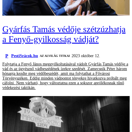
Gyárfás Tamás védője szétzúzhatja
a Fenyő-gyilkosság vádját?
P
PestiSrácok.hu
2023 október 12.
AZ ALVILÁG TITKAI
Folytatja a Fenyő János meggyilkoltatásával vádolt Gyárfás Tamás védője a
vád és az ügyésznő vádbeszédének ízekre szedését. Zamecsnik Péter három
hónapja kezdte meg védőbeszédét, amit ma folytathat a Fővárosi
Törvényszéken. Eddig minden vádpontot tényekre hivatkozva próbált meg
cáfolni. Nem várható, hogy változtatna ezen a sokszor aprólékosnak tűnő
védekezési taktikán.