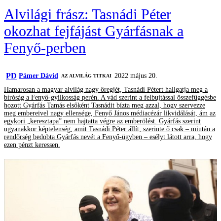
Alvilági frász: Tasnádi Péter
okozhat fejfájást Gyárfásnak a
Fenyő-perben
PD
Pámer Dávid
2022 május 20.
AZ ALVILÁG TITKAI
Hamarosan a magyar alvilág nagy öregjét, Tasnádi Pétert hallgatja meg a
bíróság a Fenyő-gyilkosság perén. A vád szerint a felbujtással összefüggésbe
hozott Gyárfás Tamás elsőként Tasnádit bízta meg azzal, hogy szervezze
meg embereivel nagy ellensége, Fenyő János médiacézár likvidálását, ám az
egykori „keresztapa” nem hajtatta végre az emberölést. Gyárfás szerint
ugyanakkor képtelenség, amit Tasnádi Péter állít; szerinte ő csak – miután a
rendőrség bedobta Gyárfás nevét a Fenyő-ügyben – esélyt látott arra, hogy
ezen pénzt keressen.