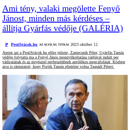
Ami tény, valaki megölette Fenyő
Jánost, minden más kérdéses –
állítja Gyárfás védője (GALÉRIA)
P
PestiSrácok.hu
2023 október 12.
AZ ALVILÁG TITKAI
Amint azt a PestiSrácok.hu előre jelezte, Zamecsnik Péter, Gyárfás Tamás
védője folytatta ma a Fenyő János meggyilkoltatása vádjával indult per
vádiratának és az ügyésznő perbeszédének aprólékos megcáfolását. Közben
arra is rámutatott, hogy Portik Tamás elintézte volna Tasnádi Pétert.