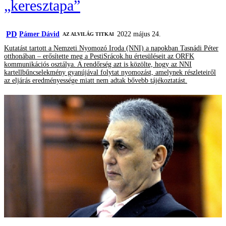
„keresztapa”
PD
Pámer Dávid
2022 május 24.
AZ ALVILÁG TITKAI
Kutatást tartott a Nemzeti Nyomozó Iroda (NNI) a napokban Tasnádi Péter
otthonában – erősítette meg a PestiSrácok.hu értesüléseit az ORFK
kommunikációs osztálya. A rendőrség azt is közölte, hogy az NNI
kartellbűncselekmény gyanújával folytat nyomozást, amelynek részleteiről
az eljárás eredményessége miatt nem adtak bővebb tájékoztatást.