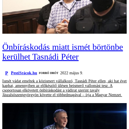
Önbíráskodás miatt ismét börtönbe
kerülhet Tasnádi Péter
P
PestiSrácok.hu
2022 május 9.
FORRÓ DRÓT
Ismét vádat emeltek a közismert vállalkozó, Tasnádi Péter ellen, aki hat évet
kaphat, amennyiben az előkészítő ülésen beismerő vallomást tesz. A
csoportosan elkövetett önbíráskodást a vádirat szerint tavaly
Jászalsószentgyörgyön követte el többedmagával – írja a Magyar Nemzet.