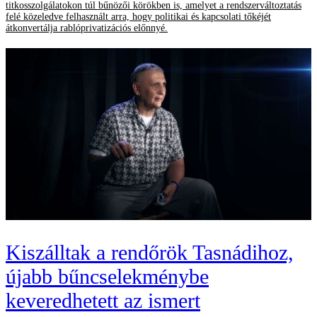
titkosszolgálatokon túl bűnözői körökben is, amelyet a rendszerváltoztatás
felé közeledve felhasznált arra, hogy politikai és kapcsolati tőkéjét
átkonvertálja rablóprivatizációs előnnyé.
Kiszálltak a rendőrök Tasnádihoz,
újabb bűncselekménybe
keveredhetett az ismert