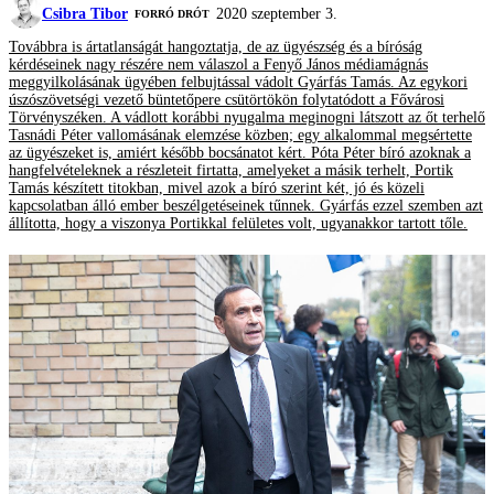
Csibra Tibor
2020 szeptember 3.
FORRÓ DRÓT
Továbbra is ártatlanságát hangoztatja, de az ügyészség és a bíróság
kérdéseinek nagy részére nem válaszol a Fenyő János médiamágnás
meggyilkolásának ügyében felbujtással vádolt Gyárfás Tamás. Az egykori
úszószövetségi vezető büntetőpere csütörtökön folytatódott a Fővárosi
Törvényszéken. A vádlott korábbi nyugalma meginogni látszott az őt terhelő
Tasnádi Péter vallomásának elemzése közben; egy alkalommal megsértette
az ügyészeket is, amiért később bocsánatot kért. Póta Péter bíró azoknak a
hangfelvételeknek a részleteit firtatta, amelyeket a másik terhelt, Portik
Tamás készített titokban, mivel azok a bíró szerint két, jó és közeli
kapcsolatban álló ember beszélgetéseinek tűnnek. Gyárfás ezzel szemben azt
állította, hogy a viszonya Portikkal felületes volt, ugyanakkor tartott tőle.