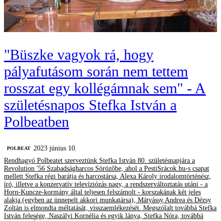
"Büszke vagyok rá, hogy
pályafutásom során nem tettem
rosszat egy kollégámnak sem" - A
születésnapos Stefka István a
Polbeatben
2023 június 10.
‎POLBEAT
Rendhagyó Polbeatet szerveztünk Stefka István 80. születésnapjára a
Revolution '56 Szabadságharcos Sörözőbe, ahol a PestiSrácok.hu-s csapat
mellett Stefka régi barátja és harcostársa, Alexa Károly irodalomtörténész,
író, illetve a konzervatív televíziózás nagy, a rendszerváltoztatás utáni - a
Horn-Kuncze-kormány által teljesen felszámolt - korszakának két jeles
alakja (egyben az ünnepelt akkori munkatársa), Mátyássy Andrea és Dézsy
Zoltán is elmondta méltatását, visszaemlékezését. Megszólalt továbbá Stefka
István felesége, Naszályi Kornélia és egyik lánya, Stefka Nóra, továbbá