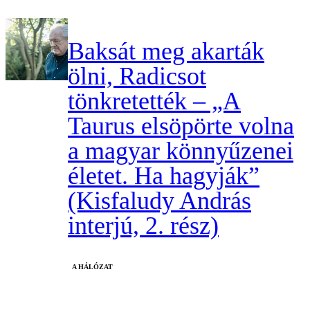
Baksát meg akarták
ölni, Radicsot
tönkretették – „A
Taurus elsöpörte volna
a magyar könnyűzenei
életet. Ha hagyják”
(Kisfaludy András
interjú, 2. rész)
A HÁLÓZAT