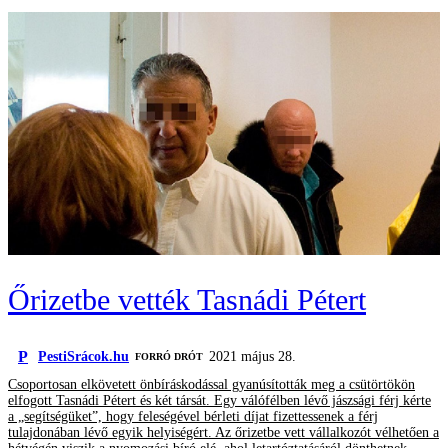
Őrizetbe vették Tasnádi Pétert
P
PestiSrácok.hu
2021 május 28.
FORRÓ DRÓT
Csoportosan elkövetett önbíráskodással gyanúsították meg a csütörtökön
elfogott Tasnádi Pétert és két társát. Egy válófélben lévő jászsági férj kérte
a „segítségüket”, hogy feleségével bérleti díjat fizettessenek a férj
tulajdonában lévő egyik helyiségért. Az őrizetbe vett vállalkozót vélhetően a