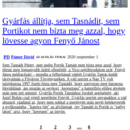
Gyárfás állítja, sem Tasnádit, sem
Portikot nem bízta meg azzal, hogy
lövesse agyon Fenyő Jánost
PD
Pámer Dávid
2020 szeptember 1.
AZ ALVILÁG TITKAI
Sem Tasnádi Pétert, sem pedig Portik Tamást nem bízta meg azzal, hogy
ölesse meg legnagyobb üzleti ellenfelét, a Vico-sajtóbirodalom urát, Fenyő
János médiacézárt – mondta a felbujtással vádolt Gyárfás Tamás keddi
tárgyalásán a Fővárosi Törvényszéken. A vád szerint a Nap TV volt
tulajdonosa 1997 őszén bízta meg Tasnádit, hogy szervezze meg haragosa
likvidálását, ám miután az egykori „keresztapa” a hatmilliós előleg átvétele
után nem tett semmit, Gyárfás Portik Tamáshoz fordult segítségért, aki
Jozef Rohác-csal végül megölette Fenyőt. Gyárfás szerint ugyanakkor a vád
abszurd, ráadásul az, hogy nem sokkal a merénylet után nevét belekeverték
a gyilkosságba, "kapóra jött" az alvilágnak, így Tasnádi és Portik is "esélyt
látott" arra, hogy "keressen" az ügyön.
1
2
3
...
6