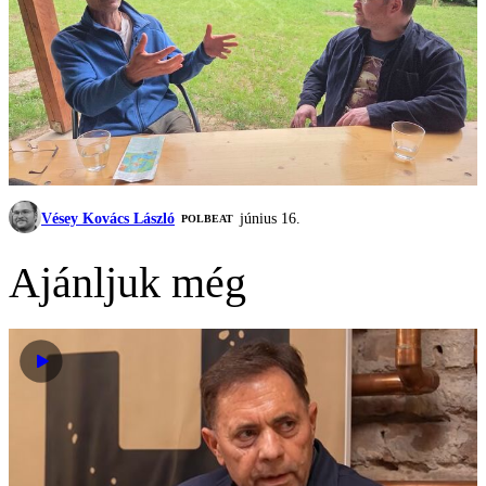
Vésey Kovács László
június 16.
‎POLBEAT
Ajánljuk még