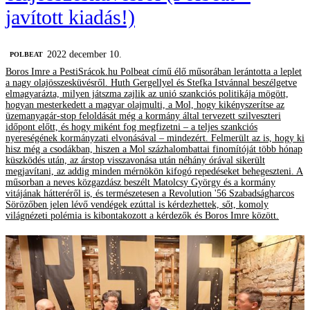
javított kiadás!)
2022 december 10.
‎POLBEAT
Boros Imre a PestiSrácok.hu Polbeat című élő műsorában lerántotta a leplet
a nagy olajösszesküvésről. Huth Gergellyel és Stefka Istvánnal beszélgetve
elmagyarázta, milyen játszma zajlik az unió szankciós politikája mögött,
hogyan mesterkedett a magyar olajmulti, a Mol, hogy kikényszerítse az
üzemanyagár-stop feloldását még a kormány által tervezett szilveszteri
időpont előtt, és hogy miként fog megfizetni – a teljes szankciós
nyereségének kormányzati elvonásával – mindezért. Felmerült az is, hogy ki
hisz még a csodákban, hiszen a Mol százhalombattai finomítóját több hónap
küszködés után, az árstop visszavonása után néhány órával sikerült
megjavítani, az addig minden mérnökön kifogó repedéseket behegeszteni. A
műsorban a neves közgazdász beszélt Matolcsy György és a kormány
vitájának hátteréről is, és természetesen a Revolution '56 Szabadságharcos
Sörözőben jelen lévő vendégek ezúttal is kérdezhettek, sőt, komoly
világnézeti polémia is kibontakozott a kérdezők és Boros Imre között.