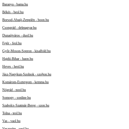
Baranya - bama.hu
Békés - beol.hu
Borsod-Abaúj-Zemplén - boon.hu
Csongrád - delmagyar.hu
Dunaújváros - duol.hu
Fejér - feol.hu
Győr-Moson-Sopron - kisalfold.hu
Hajdú-Bihar - haon.hu
Heves - heol.hu
Jász-Nagykun-Szolnok - szoljon.hu
Komárom-Esztergom - kemma.hu
Nógrád - nool.hu
Somogy - sonline.hu
Szabolcs-Szatmár-Bereg - szon.hu
Tolna - teol.hu
Vas - vaol.hu
Veszprém - veol.hu