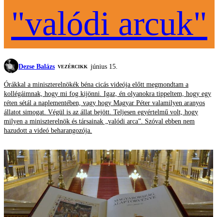
"valódi arcuk"
Dezse Balázs
június 15.
VEZÉRCIKK
Órákkal a miniszterelnökék béna cicás videója előtt megmondtam a
kollégáimnak, hogy mi fog kijönni. Igaz, én olyanokra tippeltem, hogy egy
réten sétál a naplementében, vagy hogy Magyar Péter valamilyen aranyos
állatot simogat. Végül is az állat bejött. Teljesen egyértelmű volt, hogy
milyen a miniszterelnök és társainak „valódi arca”. Szóval ebben nem
hazudott a videó beharangozója.