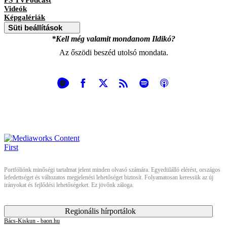
Videók
Képgalériák
Süti beállítások
*Kell még valamit mondanom Ildikó?
Az őszödi beszéd utolsó mondata.
Portfóliónk minőségi tartalmat jelent minden olvasó számára. Egyedülálló elérést, országos
lefedettséget és változatos megjelenési lehetőséget biztosít. Folyamatosan keressük az új
irányokat és fejlődési lehetőségeket. Ez jövőnk záloga.
Regionális hírportálok
Bács-Kiskun - baon.hu