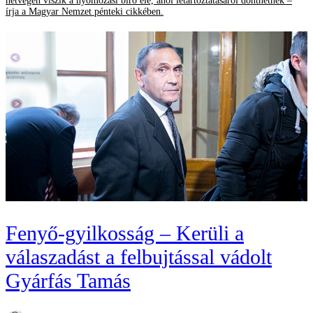
hétvégén viszik a nyomozási bíró elé, ahol letartóztatásáról dönthetnek –
írja a Magyar Nemzet pénteki cikkében.
Fenyő-gyilkosság – Kerüli a
válaszadást a felbujtással vádolt
Gyárfás Tamás