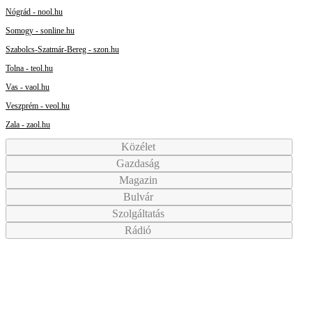
Nógrád - nool.hu
Somogy - sonline.hu
Szabolcs-Szatmár-Bereg - szon.hu
Tolna - teol.hu
Vas - vaol.hu
Veszprém - veol.hu
Zala - zaol.hu
Közélet
Gazdaság
Magazin
Bulvár
Szolgáltatás
Rádió