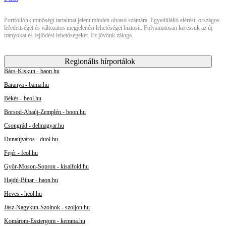
Portfóliónk minőségi tartalmat jelent minden olvasó számára. Egyedülálló elérést, országos
lefedettséget és változatos megjelenési lehetőséget biztosít. Folyamatosan keressük az új
irányokat és fejlődési lehetőségeket. Ez jövőnk záloga.
Regionális hírportálok
Bács-Kiskun - baon.hu
Baranya - bama.hu
Békés - beol.hu
Borsod-Abaúj-Zemplén - boon.hu
Csongrád - delmagyar.hu
Dunaújváros - duol.hu
Fejér - feol.hu
Győr-Moson-Sopron - kisalfold.hu
Hajdú-Bihar - haon.hu
Heves - heol.hu
Jász-Nagykun-Szolnok - szoljon.hu
Komárom-Esztergom - kemma.hu