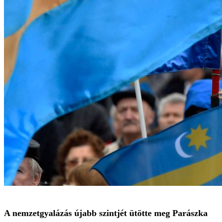
A nemzetgyalázás újabb szintjét ütötte meg Parászka