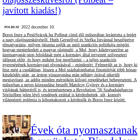
javított kiadás!)
2022 december 10.
‎POLBEAT
Boros Imre a PestiSrácok.hu Polbeat című élő műsorában lerántotta a leplet
a nagy olajösszesküvésről. Huth Gergellyel és Stefka Istvánnal beszélgetve
elmagyarázta, milyen játszma zajlik az unió szankciós politikája mögött,
hogyan mesterkedett a magyar olajmulti, a Mol, hogy kikényszerítse az
üzemanyagár-stop feloldását még a kormány által tervezett szilveszteri
időpont előtt, és hogy miként fog megfizetni – a teljes szankciós
nyereségének kormányzati elvonásával – mindezért. Felmerült az is, hogy ki
hisz még a csodákban, hiszen a Mol százhalombattai finomítóját több hónap
küszködés után, az árstop visszavonása után néhány órával sikerült
megjavítani, az addig minden mérnökön kifogó repedéseket behegeszteni. A
műsorban a neves közgazdász beszélt Matolcsy György és a kormány
vitájának hátteréről is, és természetesen a Revolution '56 Szabadságharcos
Sörözőben jelen lévő vendégek ezúttal is kérdezhettek, sőt, komoly
világnézeti polémia is kibontakozott a kérdezők és Boros Imre között.
Évek óta nyomasztanak