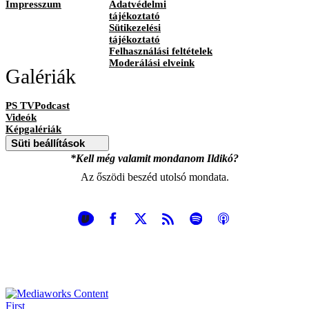
Impresszum
Adatvédelmi
tájékoztató
Sütikezelési
tájékoztató
Felhasználási feltételek
Moderálási elveink
Galériák
PS TVPodcast
Videók
Képgalériák
Süti beállítások
*Kell még valamit mondanom Ildikó?
Az őszödi beszéd utolsó mondata.