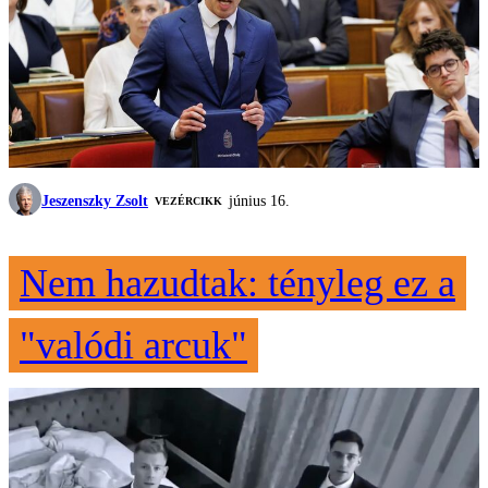
Jeszenszky Zsolt
június 16.
VEZÉRCIKK
Nem hazudtak: tényleg ez a
"valódi arcuk"