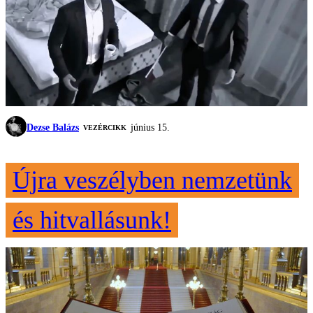
Dezse Balázs
június 15.
VEZÉRCIKK
Újra veszélyben nemzetünk
és hitvallásunk!