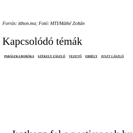
Forrás: itthon.ma; Fotó: MTI/Máthé Zoltán
Kapcsolódó témák
PARÁSZKA BORÓKA
SZÉKELY ZÁSZLÓ
VEZETŐ
ERDÉLY
JUSZT LÁSZLÓ