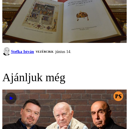
Stefka István
június 14.
VEZÉRCIKK
Ajánljuk még