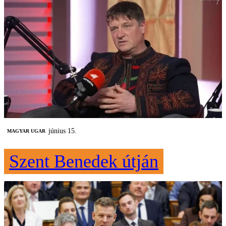
június 15.
MAGYAR UGAR
Szent Benedek útján