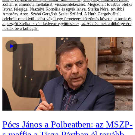
Zoltán is elmondta méltatását, visszaemlékezését. Megszólalt továbbá Stefka
István felesége, Naszályi Kornélia és egyik lánya, Stefka Nóra, továbbá
Ambrózy Áron, Szabó Gergő és Szalai Szilárd. A Huth Gergely által
celebrált rendkívüli adást végül egy fergeteges köszöntés követte, a tortát és
a pezsgőt Stefka István kedvenc együttesének, az AC/DC-nek a dübörgésére
hozták be a kollégák.
Pócs János a Polbeatben: az MSZP-
s maffia a Tisza Pártban él tovább