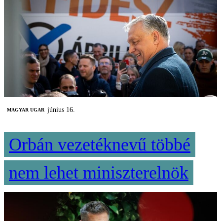
június 16.
MAGYAR UGAR
Orbán vezetéknevű többé
nem lehet miniszterelnök