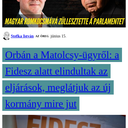
Stefka István
június 15.
AZ ÖREG
Orbán a Matolcsy-ügyről: a
Fidesz alatt elindultak az
eljárások, meglátjuk az új
kormány mire jut