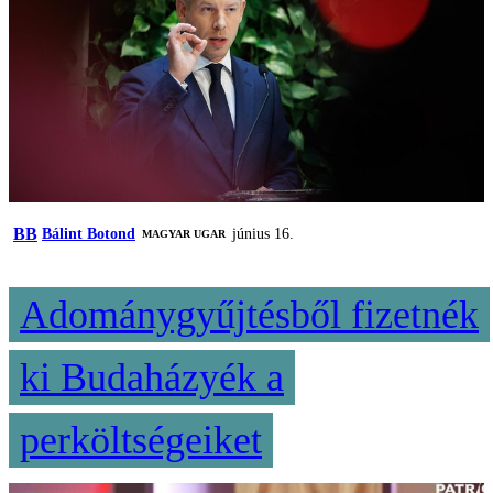
BB
Bálint Botond
június 16.
MAGYAR UGAR
Adománygyűjtésből fizetnék
ki Budaházyék a
perköltségeiket