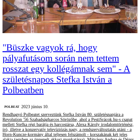
"Büszke vagyok rá, hogy
pályafutásom során nem tettem
rosszat egy kollégámnak sem" - A
születésnapos Stefka István a
Polbeatben
2023 június 10.
‎POLBEAT
Rendhagyó Polbeatet szerveztünk Stefka István 80. születésnapjára a
Revolution '56 Szabadságharcos Sörözőbe, ahol a PestiSrácok.hu-s csapat
mellett Stefka régi barátja és harcostársa, Alexa Károly irodalomtörténész,
író, illetve a konzervatív televíziózás nagy, a rendszerváltoztatás utáni - a
Horn-Kuncze-kormány által teljesen felszámolt - korszakának két jeles
alakja (egyben az ünnepelt akkori munkatársa), Mátyássy Andrea és Dézsy