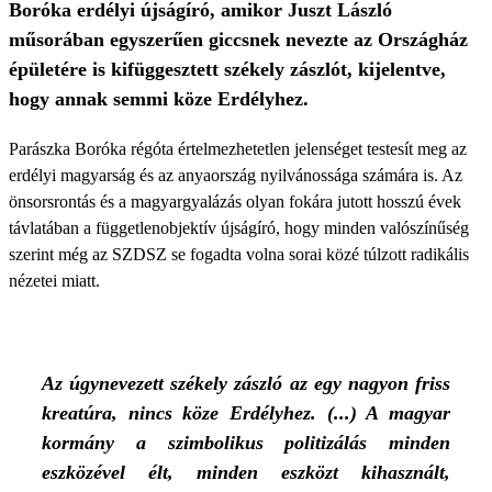
Boróka erdélyi újságíró, amikor Juszt László
műsorában egyszerűen giccsnek nevezte az Országház
épületére is kifüggesztett székely zászlót, kijelentve,
hogy annak semmi köze Erdélyhez.
Parászka Boróka régóta értelmezhetetlen jelenséget testesít meg az
erdélyi magyarság és az anyaország nyilvánossága számára is. Az
önsorsrontás és a magyargyalázás olyan fokára jutott hosszú évek
távlatában a függetlenobjektív újságíró, hogy minden valószínűség
szerint még az SZDSZ se fogadta volna sorai közé túlzott radikális
nézetei miatt.
Az úgynevezett székely zászló az egy nagyon friss
kreatúra, nincs köze Erdélyhez. (...) A magyar
kormány a szimbolikus politizálás minden
eszközével élt, minden eszközt kihasznált,