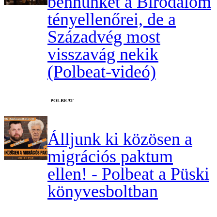
bennünket a Birodalom
tényellenőrei, de a
Századvég most
visszavág nekik
(Polbeat-videó)
‎POLBEAT
Álljunk ki közösen a
migrációs paktum
ellen! - Polbeat a Püski
könyvesboltban