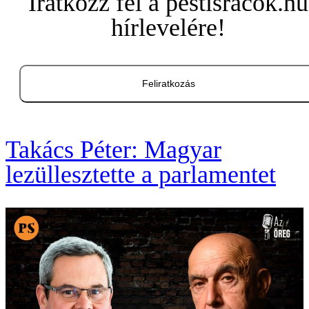
Iratkozz fel a pestisracok.hu
hírlevelére!
Feliratkozás
Takács Péter: Magyar
lezüllesztette a parlamentet