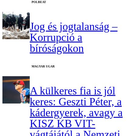
‎POLBEAT
Jog és jogtalanság –
Korrupció a
bíróságokon
MAGYAR UGAR
A külkeres fia is jól
keres: Geszti Péter, a
kádergyerek, avagy a
KISZ KB VIT-
vágtájától a Nemzeti