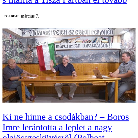
március 7.
‎POLBEAT
Ki ne hinne a csodákban? – Boros
Imre lerántotta a leplet a nagy
olajösszesküvésről (Polbeat –