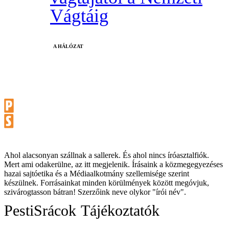
Vágtáig
A HÁLÓZAT
Ahol alacsonyan szállnak a sallerek. És ahol nincs íróasztalfiók.
Mert ami odakerülne, az itt megjelenik. Írásaink a közmegegyezéses
hazai sajtóetika és a Médiaalkotmány szellemisége szerint
készülnek. Forrásainkat minden körülmények között megóvjuk,
szivárogtasson bátran! Szerzőink neve olykor "írói név".
PestiSrácok
Tájékoztatók