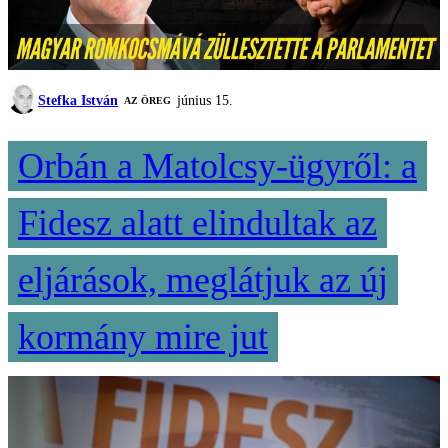
Stefka István
június 15.
AZ ÖREG
Orbán a Matolcsy-ügyről: a
Fidesz alatt elindultak az
eljárások, meglátjuk az új
kormány mire jut