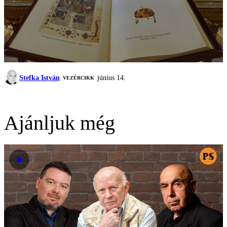
Stefka István
június 14.
VEZÉRCIKK
Ajánljuk még