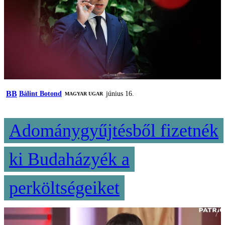
BB
Bálint Botond
június 16.
MAGYAR UGAR
Adománygyűjtésből fizetnék
ki Budaházyék a
perköltségeiket