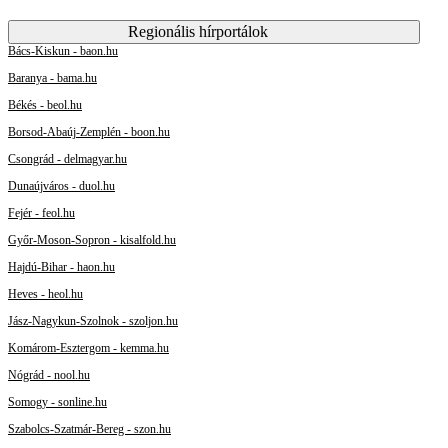
Regionális hírportálok
Bács-Kiskun - baon.hu
Baranya - bama.hu
Békés - beol.hu
Borsod-Abaúj-Zemplén - boon.hu
Csongrád - delmagyar.hu
Dunaújváros - duol.hu
Fejér - feol.hu
Győr-Moson-Sopron - kisalfold.hu
Hajdú-Bihar - haon.hu
Heves - heol.hu
Jász-Nagykun-Szolnok - szoljon.hu
Komárom-Esztergom - kemma.hu
Nógrád - nool.hu
Somogy - sonline.hu
Szabolcs-Szatmár-Bereg - szon.hu