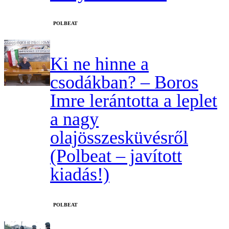
‎POLBEAT
Ki ne hinne a
csodákban? – Boros
Imre lerántotta a leplet
a nagy
olajösszesküvésről
(Polbeat – javított
kiadás!)
‎POLBEAT