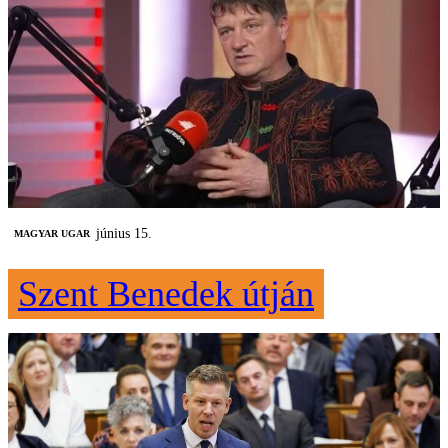
június 15.
MAGYAR UGAR
Szent Benedek útján