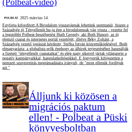
(Polbeat-videó)
2025 március 14.
‎POLBEAT
Egyfajta kifordított A Birodalom visszavágnak lehetünk szemtanúi, hiszen a
Századvég új Tényellenőr.hu-ja épp a birodalomnak vág vissza - vezette fel
a legutóbbi Polbeat-beszélgetést Huth Gergely, aki Both Hunort, az új
elemző csapat és internetes portál vezetőjét, illetve Béky Zoltánt, a
Századvég vezető jogászát kérdezte, Stefka István közreműködésével. Both
elmagyarázta: a globalista erők épphogy az álhírek terjesztéséhez használják
a fizetett "tényellenőr csapataikat" és elég nagy sikerrel jártak világszerte a
negatív kampányaikkal, hangulatkeltéseikkel. E fegyverük kifejezetten a
nemzeti szuverenitás megtámadására irányult, de "most ellenük fordítjuk
azt."
Álljunk ki közösen a
migrációs paktum
ellen! - Polbeat a Püski
könyvesboltban