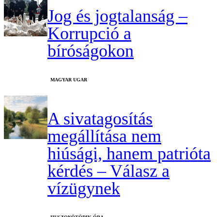
Jog és jogtalanság –
Korrupció a
bíróságokon
MAGYAR UGAR
A sivatagosítás
megállítása nem
hiúsági, hanem patrióta
kérdés – Válasz a
vízügynek