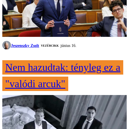
Jeszenszky Zsolt
június 16.
VEZÉRCIKK
Nem hazudtak: tényleg ez a
"valódi arcuk"