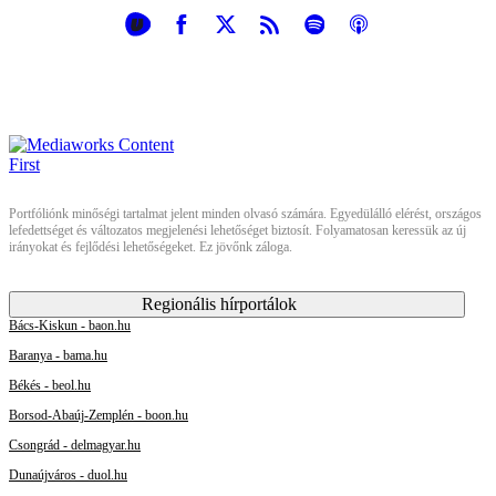
Portfóliónk minőségi tartalmat jelent minden olvasó számára. Egyedülálló elérést, országos
lefedettséget és változatos megjelenési lehetőséget biztosít. Folyamatosan keressük az új
irányokat és fejlődési lehetőségeket. Ez jövőnk záloga.
Regionális hírportálok
Bács-Kiskun - baon.hu
Baranya - bama.hu
Békés - beol.hu
Borsod-Abaúj-Zemplén - boon.hu
Csongrád - delmagyar.hu
Dunaújváros - duol.hu