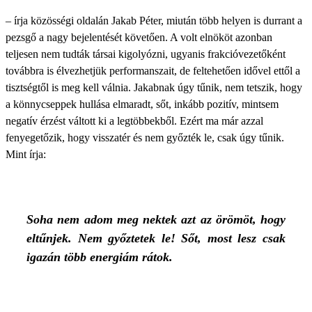
– írja közösségi oldalán Jakab Péter, miután több helyen is durrant a
pezsgő a nagy bejelentését követően. A volt elnököt azonban
teljesen nem tudták társai kigolyózni, ugyanis frakcióvezetőként
továbbra is élvezhetjük performanszait, de feltehetően idővel ettől a
tisztségtől is meg kell válnia. Jakabnak úgy tűnik, nem tetszik, hogy
a könnycseppek hullása elmaradt, sőt, inkább pozitív, mintsem
negatív érzést váltott ki a legtöbbekből. Ezért ma már azzal
fenyegetőzik, hogy visszatér és nem győzték le, csak úgy tűnik.
Mint írja:
Soha nem adom meg nektek azt az örömöt, hogy
eltűnjek. Nem győztetek le! Sőt, most lesz csak
igazán több energiám rátok.