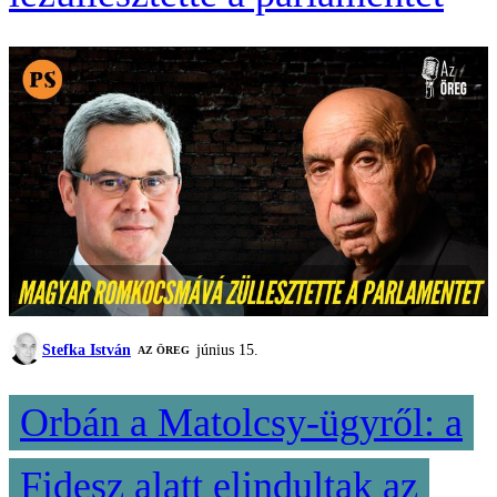
Stefka István
június 15.
AZ ÖREG
Orbán a Matolcsy-ügyről: a
Fidesz alatt elindultak az