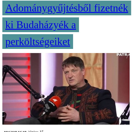
Adománygyűjtésből fizetnék
ki Budaházyék a
perköltségeiket