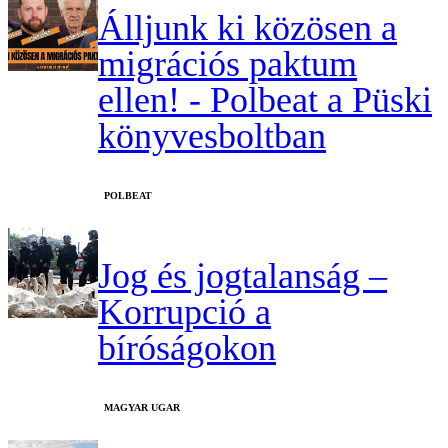
Álljunk ki közösen a
migrációs paktum
ellen! - Polbeat a Püski
könyvesboltban
‎POLBEAT
Jog és jogtalanság –
Korrupció a
bíróságokon
MAGYAR UGAR