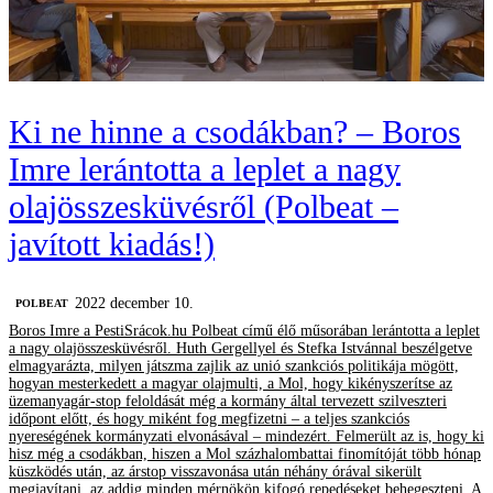
Ki ne hinne a csodákban? – Boros
Imre lerántotta a leplet a nagy
olajösszesküvésről (Polbeat –
javított kiadás!)
2022 december 10.
‎POLBEAT
Boros Imre a PestiSrácok.hu Polbeat című élő műsorában lerántotta a leplet
a nagy olajösszesküvésről. Huth Gergellyel és Stefka Istvánnal beszélgetve
elmagyarázta, milyen játszma zajlik az unió szankciós politikája mögött,
hogyan mesterkedett a magyar olajmulti, a Mol, hogy kikényszerítse az
üzemanyagár-stop feloldását még a kormány által tervezett szilveszteri
időpont előtt, és hogy miként fog megfizetni – a teljes szankciós
nyereségének kormányzati elvonásával – mindezért. Felmerült az is, hogy ki
hisz még a csodákban, hiszen a Mol százhalombattai finomítóját több hónap
küszködés után, az árstop visszavonása után néhány órával sikerült
megjavítani, az addig minden mérnökön kifogó repedéseket behegeszteni. A