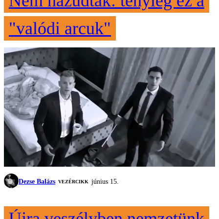
Nem hazudtak: tényleg ez a
"valódi arcuk"
Dezse Balázs
június 15.
VEZÉRCIKK
Újra veszélyben nemzetünk