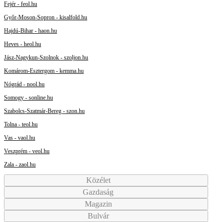
Fejér - feol.hu
Győr-Moson-Sopron - kisalfold.hu
Hajdú-Bihar - haon.hu
Heves - heol.hu
Jász-Nagykun-Szolnok - szoljon.hu
Komárom-Esztergom - kemma.hu
Nógrád - nool.hu
Somogy - sonline.hu
Szabolcs-Szatmár-Bereg - szon.hu
Tolna - teol.hu
Vas - vaol.hu
Veszprém - veol.hu
Zala - zaol.hu
Közélet
Gazdaság
Magazin
Bulvár