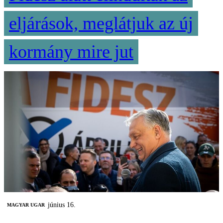
eljárások, meglátjuk az új
kormány mire jut
június 16.
MAGYAR UGAR