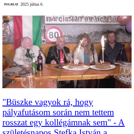
2025 július 6.
‎POLBEAT
"Büszke vagyok rá, hogy
pályafutásom során nem tettem
rosszat egy kollégámnak sem" - A
születésnapos Stefka István a