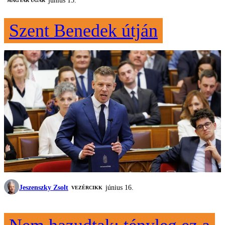
június 15.
MAGYAR UGAR
Szent Benedek útján
Jeszenszky Zsolt
június 16.
VEZÉRCIKK