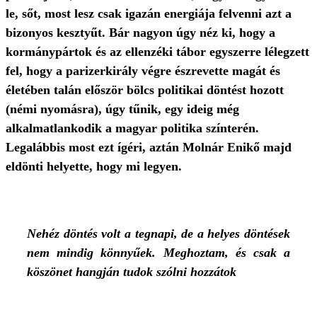
le, sőt, most lesz csak igazán energiája felvenni azt a
bizonyos kesztyűt. Bár nagyon úgy néz ki, hogy a
kormánypártok és az ellenzéki tábor egyszerre lélegzett
fel, hogy a parizerkirály végre észrevette magát és
életében talán először bölcs politikai döntést hozott
(némi nyomásra), úgy tűnik, egy ideig még
alkalmatlankodik a magyar politika színterén.
Legalábbis most ezt ígéri, aztán Molnár Enikő majd
eldönti helyette, hogy mi legyen.
Nehéz döntés volt a tegnapi, de a helyes döntések
nem mindig könnyűek. Meghoztam, és csak a
köszönet hangján tudok szólni hozzátok