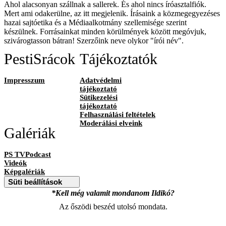
Ahol alacsonyan szállnak a sallerek. És ahol nincs íróasztalfiók.
Mert ami odakerülne, az itt megjelenik. Írásaink a közmegegyezéses
hazai sajtóetika és a Médiaalkotmány szellemisége szerint
készülnek. Forrásainkat minden körülmények között megóvjuk,
szivárogtasson bátran! Szerzőink neve olykor "írói név".
PestiSrácok
Tájékoztatók
Impresszum
Adatvédelmi
tájékoztató
Sütikezelési
tájékoztató
Felhasználási feltételek
Moderálási elveink
Galériák
PS TVPodcast
Videók
Képgalériák
Süti beállítások
*Kell még valamit mondanom Ildikó?
Az őszödi beszéd utolsó mondata.