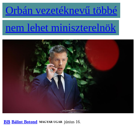
Orbán vezetéknevű többé
nem lehet miniszterelnök
BB
Bálint Botond
június 16.
MAGYAR UGAR