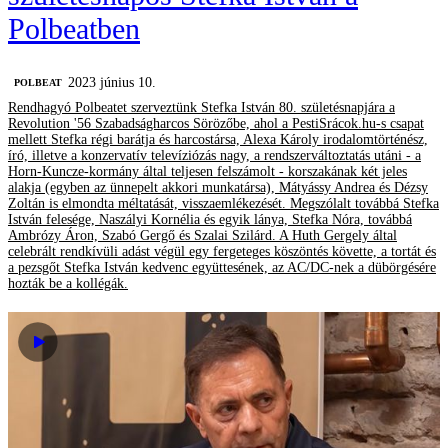
Polbeatben
2023 június 10.
‎POLBEAT
Rendhagyó Polbeatet szerveztünk Stefka István 80. születésnapjára a
Revolution '56 Szabadságharcos Sörözőbe, ahol a PestiSrácok.hu-s csapat
mellett Stefka régi barátja és harcostársa, Alexa Károly irodalomtörténész,
író, illetve a konzervatív televíziózás nagy, a rendszerváltoztatás utáni - a
Horn-Kuncze-kormány által teljesen felszámolt - korszakának két jeles
alakja (egyben az ünnepelt akkori munkatársa), Mátyássy Andrea és Dézsy
Zoltán is elmondta méltatását, visszaemlékezését. Megszólalt továbbá Stefka
István felesége, Naszályi Kornélia és egyik lánya, Stefka Nóra, továbbá
Ambrózy Áron, Szabó Gergő és Szalai Szilárd. A Huth Gergely által
celebrált rendkívüli adást végül egy fergeteges köszöntés követte, a tortát és
a pezsgőt Stefka István kedvenc együttesének, az AC/DC-nek a dübörgésére
hozták be a kollégák.