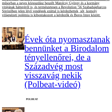
műsorban a neves közgazdász beszélt Matolcsy György és a kormány
vitájának hátteréről is, és természetesen a Revolution '56 Szabadságharcos
Sörözőben jelen lévő vendégek ezúttal is kérdezhettek, sőt, komoly
világnézeti polémia is kibontakozott a kérdezők és Boros Imre között.
Évek óta nyomasztanak
bennünket a Birodalom
tényellenőrei, de a
Századvég most
visszavág nekik
(Polbeat-videó)
‎POLBEAT