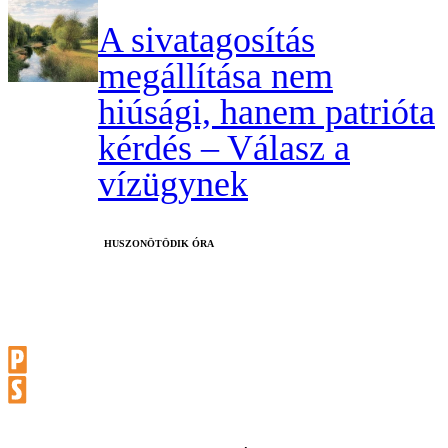
A sivatagosítás
megállítása nem
hiúsági, hanem patrióta
kérdés – Válasz a
vízügynek
HUSZONÖTÖDIK ÓRA