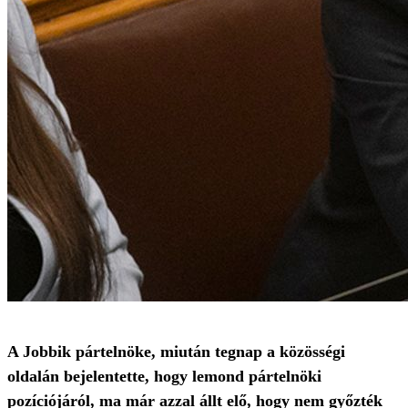
A Jobbik pártelnöke, miután tegnap a közösségi
oldalán bejelentette, hogy lemond pártelnöki
pozíciójáról, ma már azzal állt elő, hogy nem győzték