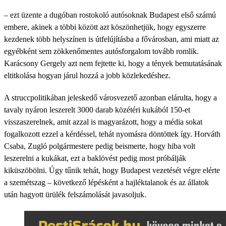
– ezt üzente a dugóban rostokoló autósoknak Budapest első számú
embere, akinek a többi között azt köszönhetjük, hogy egyszerre
kezdenek több helyszínen is útfelújításba a fővárosban, ami miatt az
egyébként sem zökkenőmentes autósforgalom tovább romlik.
Karácsony Gergely azt nem fejtette ki, hogy a tények bemutatásának
eltitkolása hogyan járul hozzá a jobb közlekedéshez.
A struccpolitikában jeleskedő városvezető azonban elárulta, hogy a
tavaly nyáron leszerelt 3000 darab közétéri kukából 150-et
visszaszerelnek, amit azzal is magyarázott, hogy a média sokat
fogalkozott ezzel a kérdéssel, tehát nyomásra döntöttek így. Horváth
Csaba, Zugló polgármestere pedig beismerte, hogy hiba volt
leszerelni a kukákat, ezt a baklövést pedig most próbálják
kiküszöbölni. Úgy tűnik tehát, hogy Budapest vezetését végre elérte
a szemétszag – következő lépésként a hajléktalanok és az állatok
után hagyott ürülék felszámolását javasoljuk.