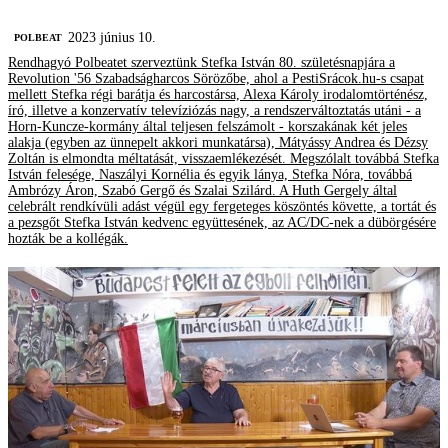
2023 június 10.
‎POLBEAT
Rendhagyó Polbeatet szerveztünk Stefka István 80. születésnapjára a
Revolution '56 Szabadságharcos Sörözőbe, ahol a PestiSrácok.hu-s csapat
mellett Stefka régi barátja és harcostársa, Alexa Károly irodalomtörténész,
író, illetve a konzervatív televíziózás nagy, a rendszerváltoztatás utáni - a
Horn-Kuncze-kormány által teljesen felszámolt - korszakának két jeles
alakja (egyben az ünnepelt akkori munkatársa), Mátyássy Andrea és Dézsy
Zoltán is elmondta méltatását, visszaemlékezését. Megszólalt továbbá Stefka
István felesége, Naszályi Kornélia és egyik lánya, Stefka Nóra, továbbá
Ambrózy Áron, Szabó Gergő és Szalai Szilárd. A Huth Gergely által
celebrált rendkívüli adást végül egy fergeteges köszöntés követte, a tortát és
a pezsgőt Stefka István kedvenc együttesének, az AC/DC-nek a dübörgésére
hozták be a kollégák.