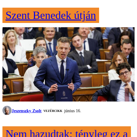
Szent Benedek útján
Jeszenszky Zsolt
június 16.
VEZÉRCIKK
Nem hazudtak: tényleg ez a