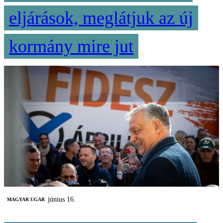
eljárások, meglátjuk az új
kormány mire jut
június 16.
MAGYAR UGAR