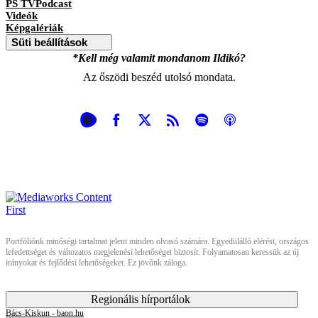
PS TVPodcast
Videók
Képgalériák
Süti beállítások
*Kell még valamit mondanom Ildikó?
Az őszödi beszéd utolsó mondata.
Portfóliónk minőségi tartalmat jelent minden olvasó számára. Egyedülálló elérést, országos
lefedettséget és változatos megjelenési lehetőséget biztosít. Folyamatosan keressük az új
irányokat és fejlődési lehetőségeket. Ez jövőnk záloga.
Regionális hírportálok
Bács-Kiskun - baon.hu