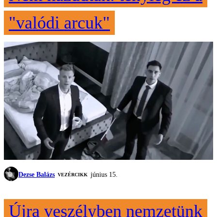
"valódi arcuk"
Dezse Balázs
június 15.
VEZÉRCIKK
Újra veszélyben nemzetünk