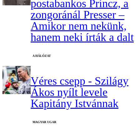
postabankos Princz, a
zongoránál Presser –
Amikor nem nekünk,
hanem neki írták a dalt
A HÁLÓZAT
Véres csepp - Szilágy
Ákos nyílt levele
Kapitány Istvánnak
MAGYAR UGAR