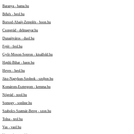
Baranya - bama.hu
Békés - beol.hu
Borsod-Abaúj-Zemplén - boon.hu
Csongrád - delmagyar.hu
Dunaújváros - duol.hu
Fejér - feol.hu
Győr-Moson-Sopron - kisalfold.hu
Hajdú-Bihar - haon.hu
Heves - heol.hu
Jász-Nagykun-Szolnok - szoljon.hu
Komárom-Esztergom - kemma.hu
Nógrád - nool.hu
Somogy - sonline.hu
Szabolcs-Szatmár-Bereg - szon.hu
Tolna - teol.hu
Vas - vaol.hu