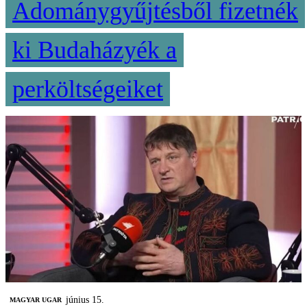
Adománygyűjtésből fizetnék
ki Budaházyék a
perköltségeiket
június 15.
MAGYAR UGAR