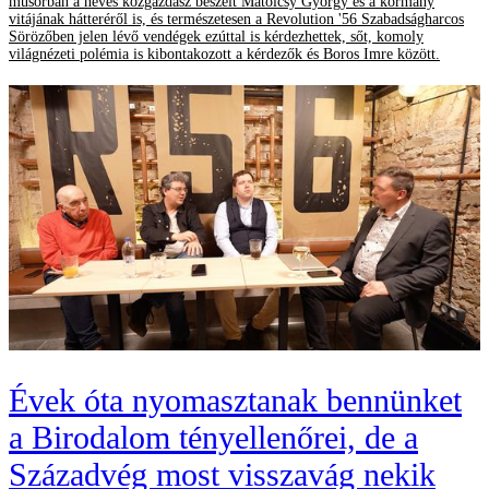
műsorban a neves közgazdász beszélt Matolcsy György és a kormány
vitájának hátteréről is, és természetesen a Revolution '56 Szabadságharcos
Sörözőben jelen lévő vendégek ezúttal is kérdezhettek, sőt, komoly
világnézeti polémia is kibontakozott a kérdezők és Boros Imre között.
Évek óta nyomasztanak bennünket
a Birodalom tényellenőrei, de a
Századvég most visszavág nekik