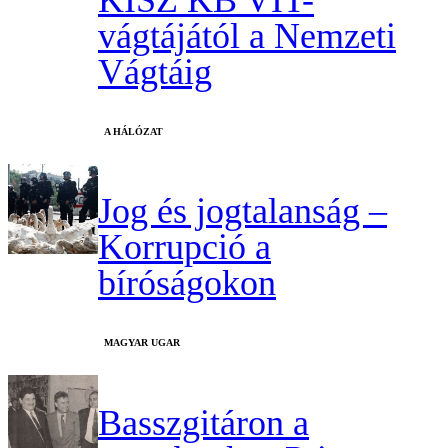
vágtájától a Nemzeti
Vágtáig
A HÁLÓZAT
Jog és jogtalanság –
Korrupció a
bíróságokon
MAGYAR UGAR
Basszgitáron a