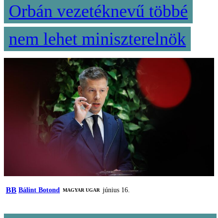
Orbán vezetéknevű többé
nem lehet miniszterelnök
BB
Bálint Botond
június 16.
MAGYAR UGAR