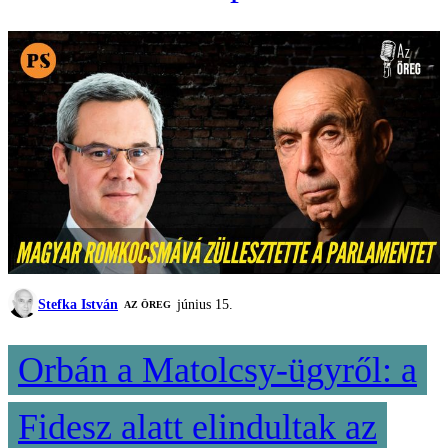
Stefka István
június 15.
AZ ÖREG
Orbán a Matolcsy-ügyről: a
Fidesz alatt elindultak az