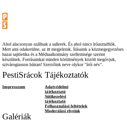
Ahol alacsonyan szállnak a sallerek. És ahol nincs íróasztalfiók.
Mert ami odakerülne, az itt megjelenik. Írásaink a közmegegyezéses
hazai sajtóetika és a Médiaalkotmány szellemisége szerint
készülnek. Forrásainkat minden körülmények között megóvjuk,
szivárogtasson bátran! Szerzőink neve olykor "írói név".
PestiSrácok
Tájékoztatók
Impresszum
Adatvédelmi
tájékoztató
Sütikezelési
tájékoztató
Felhasználási feltételek
Moderálási elveink
Galériák