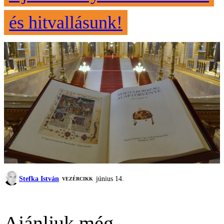
és hitvallásunk!
Stefka István
június 14.
VEZÉRCIKK
Ajánljuk még