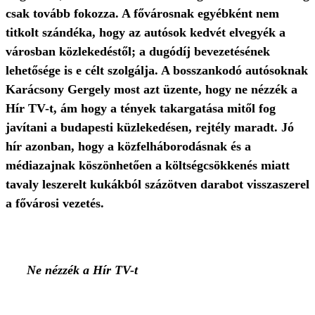
csak tovább fokozza. A fővárosnak egyébként nem
titkolt szándéka, hogy az autósok kedvét elvegyék a
városban közlekedéstől; a dugódíj bevezetésének
lehetősége is e célt szolgálja. A bosszankodó autósoknak
Karácsony Gergely most azt üzente, hogy ne nézzék a
Hír TV-t, ám hogy a tények takargatása mitől fog
javítani a budapesti küzlekedésen, rejtély maradt. Jó
hír azonban, hogy a közfelháborodásnak és a
médiazajnak köszönhetően a költségcsökkenés miatt
tavaly leszerelt kukákból százötven darabot visszaszerel
a fővárosi vezetés.
Ne nézzék a Hír TV-t