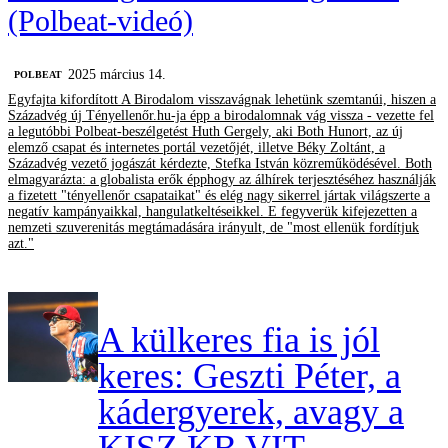
(Polbeat-videó)
2025 március 14.
‎POLBEAT
Egyfajta kifordított A Birodalom visszavágnak lehetünk szemtanúi, hiszen a
Századvég új Tényellenőr.hu-ja épp a birodalomnak vág vissza - vezette fel
a legutóbbi Polbeat-beszélgetést Huth Gergely, aki Both Hunort, az új
elemző csapat és internetes portál vezetőjét, illetve Béky Zoltánt, a
Századvég vezető jogászát kérdezte, Stefka István közreműködésével. Both
elmagyarázta: a globalista erők épphogy az álhírek terjesztéséhez használják
a fizetett "tényellenőr csapataikat" és elég nagy sikerrel jártak világszerte a
negatív kampányaikkal, hangulatkeltéseikkel. E fegyverük kifejezetten a
nemzeti szuverenitás megtámadására irányult, de "most ellenük fordítjuk
azt."
A külkeres fia is jól
keres: Geszti Péter, a
kádergyerek, avagy a
KISZ KB VIT-