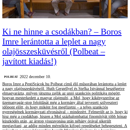
Ki ne hinne a csodákban? – Boros
Imre lerántotta a leplet a nagy
olajösszesküvésről (Polbeat –
javított kiadás!)
2022 december 10.
‎POLBEAT
Boros Imre a PestiSrácok.hu Polbeat című élő műsorában lerántotta a leplet
a nagy olajösszesküvésről. Huth Gergellyel és Stefka Istvánnal beszélgetve
elmagyarázta, milyen játszma zajlik az unió szankciós politikája mögött,
hogyan mesterkedett a magyar olajmulti, a Mol, hogy kikényszerítse az
üzemanyagár-stop feloldását még a kormány által tervezett szilveszteri
időpont előtt, és hogy miként fog megfizetni – a teljes szankciós
nyereségének kormányzati elvonásával – mindezért. Felmerült az is, hogy ki
hisz még a csodákban, hiszen a Mol százhalombattai finomítóját több hónap
küszködés után, az árstop visszavonása után néhány órával sikerült
megjavítani, az addig minden mérnökön kifogó repedéseket behegeszteni. A