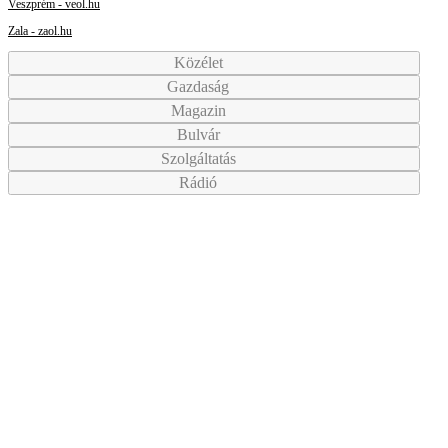
Veszprém - veol.hu
Zala - zaol.hu
Közélet
Gazdaság
Magazin
Bulvár
Szolgáltatás
Rádió