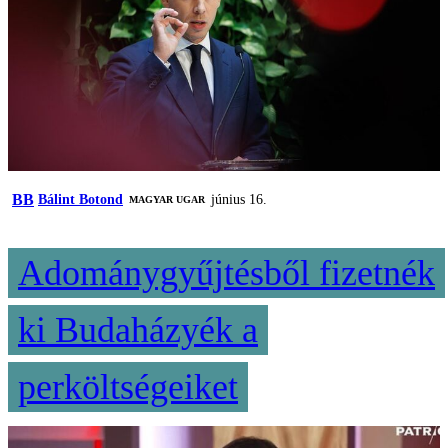
BB
Bálint Botond
június 16.
MAGYAR UGAR
Adománygyűjtésből fizetnék
ki Budaházyék a
perköltségeiket