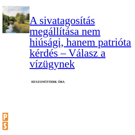
A sivatagosítás
megállítása nem
hiúsági, hanem patrióta
kérdés – Válasz a
vízügynek
HUSZONÖTÖDIK ÓRA