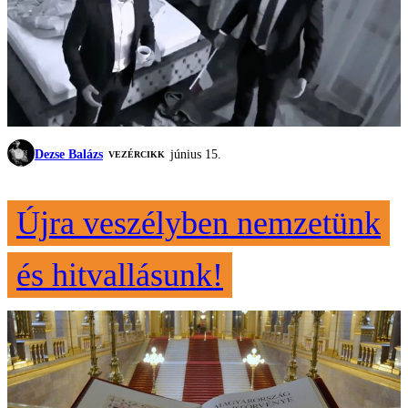
Dezse Balázs
június 15.
VEZÉRCIKK
Újra veszélyben nemzetünk
és hitvallásunk!