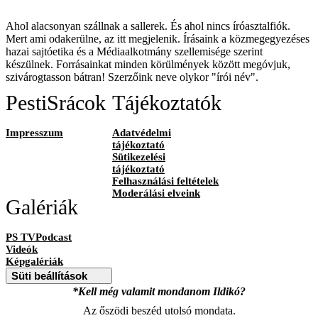
Ahol alacsonyan szállnak a sallerek. És ahol nincs íróasztalfiók.
Mert ami odakerülne, az itt megjelenik. Írásaink a közmegegyezéses
hazai sajtóetika és a Médiaalkotmány szellemisége szerint
készülnek. Forrásainkat minden körülmények között megóvjuk,
szivárogtasson bátran! Szerzőink neve olykor "írói név".
PestiSrácok
Tájékoztatók
Impresszum
Adatvédelmi
tájékoztató
Sütikezelési
tájékoztató
Felhasználási feltételek
Moderálási elveink
Galériák
PS TVPodcast
Videók
Képgalériák
Süti beállítások
*Kell még valamit mondanom Ildikó?
Az őszödi beszéd utolsó mondata.