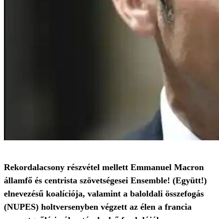
Rekordalacsony részvétel mellett Emmanuel Macron
államfő és centrista szövetségesei Ensemble! (Együtt!)
elnevezésű koalíciója, valamint a baloldali összefogás
(NUPES) holtversenyben végzett az élen a francia