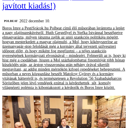
javított kiadás!)
2022 december 10.
‎POLBEAT
Boros Imre a PestiSrácok.hu Polbeat című élő műsorában lerántotta a leplet
a nagy olajösszesküvésről. Huth Gergellyel és Stefka Istvánnal beszélgetve
elmagyarázta, milyen játszma zajlik az unió szankciós politikája mögött,
hogyan mesterkedett a magyar olajmulti, a Mol, hogy kikényszerítse az
üzemanyagár-stop feloldását még a kormány által tervezett szilveszteri
időpont előtt, és hogy miként fog megfizetni – a teljes szankciós
nyereségének kormányzati elvonásával – mindezért. Felmerült az is, hogy ki
hisz még a csodákban, hiszen a Mol százhalombattai finomítóját több hónap
küszködés után, az árstop visszavonása után néhány órával sikerült
megjavítani, az addig minden mérnökön kifogó repedéseket behegeszteni. A
műsorban a neves közgazdász beszélt Matolcsy György és a kormány
vitájának hátteréről is, és természetesen a Revolution '56 Szabadságharcos
Sörözőben jelen lévő vendégek ezúttal is kérdezhettek, sőt, komoly
világnézeti polémia is kibontakozott a kérdezők és Boros Imre között.