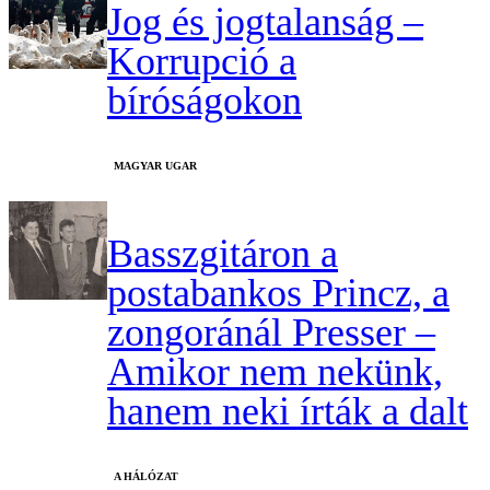
Jog és jogtalanság –
Korrupció a
bíróságokon
MAGYAR UGAR
Basszgitáron a
postabankos Princz, a
zongoránál Presser –
Amikor nem nekünk,
hanem neki írták a dalt
A HÁLÓZAT