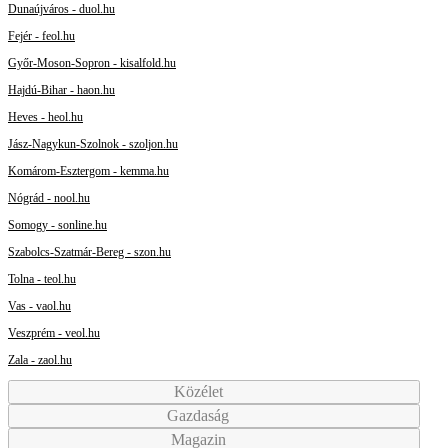
Dunaújváros - duol.hu
Fejér - feol.hu
Győr-Moson-Sopron - kisalfold.hu
Hajdú-Bihar - haon.hu
Heves - heol.hu
Jász-Nagykun-Szolnok - szoljon.hu
Komárom-Esztergom - kemma.hu
Nógrád - nool.hu
Somogy - sonline.hu
Szabolcs-Szatmár-Bereg - szon.hu
Tolna - teol.hu
Vas - vaol.hu
Veszprém - veol.hu
Zala - zaol.hu
Közélet
Gazdaság
Magazin