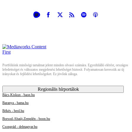
Portfóliónk minőségi tartalmat jelent minden olvasó számára. Egyedülálló elérést, országos
lefedettséget és változatos megjelenési lehetőséget biztosít. Folyamatosan keressük az új
irányokat és fejlődési lehetőségeket. Ez jövőnk záloga.
Regionális hírportálok
Bács-Kiskun - baon.hu
Baranya - bama.hu
Békés - beol.hu
Borsod-Abaúj-Zemplén - boon.hu
Csongrád - delmagyar.hu