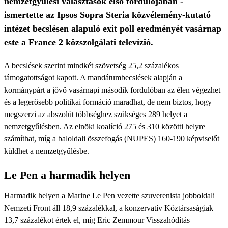
nemzetgyűlési választások első fordulójában -
ismertette az Ipsos Sopra Steria közvélemény-kutató
intézet becslésen alapuló exit poll eredményét vasárnap
este a France 2 közszolgálati televízió.
A becslések szerint mindkét szövetség 25,2 százalékos
támogatottságot kapott. A mandátumbecslések alapján a
kormánypárt a jövő vasárnapi második fordulóban az élen végezhet
és a legerősebb politikai formáció maradhat, de nem biztos, hogy
megszerzi az abszolút többséghez szükséges 289 helyet a
nemzetgyűlésben. Az elnöki koalíció 275 és 310 közötti helyre
számíthat, míg a baloldali összefogás (NUPES) 160-190 képviselőt
küldhet a nemzetgyűlésbe.
Le Pen a harmadik helyen
Harmadik helyen a Marine Le Pen vezette szuverenista jobboldali
Nemzeti Front áll 18,9 százalékkal, a konzervatív Köztársaságiak
13,7 százalékot értek el, míg Eric Zemmour Visszahódítás