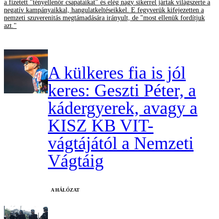
a fizetett "tényellenőr csapataikat" és elég nagy sikerrel jártak világszerte a
negatív kampányaikkal, hangulatkeltéseikkel. E fegyverük kifejezetten a
nemzeti szuverenitás megtámadására irányult, de "most ellenük fordítjuk
azt."
A külkeres fia is jól
keres: Geszti Péter, a
kádergyerek, avagy a
KISZ KB VIT-
vágtájától a Nemzeti
Vágtáig
A HÁLÓZAT