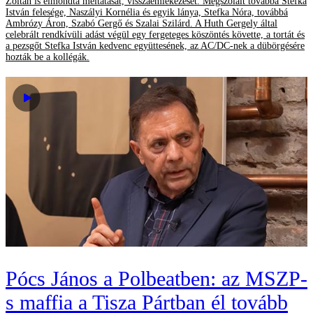
Zoltán is elmondta méltatását, visszaemlékezését. Megszólalt továbbá Stefka
István felesége, Naszályi Kornélia és egyik lánya, Stefka Nóra, továbbá
Ambrózy Áron, Szabó Gergő és Szalai Szilárd. A Huth Gergely által
celebrált rendkívüli adást végül egy fergeteges köszöntés követte, a tortát és
a pezsgőt Stefka István kedvenc együttesének, az AC/DC-nek a dübörgésére
hozták be a kollégák.
Pócs János a Polbeatben: az MSZP-
s maffia a Tisza Pártban él tovább