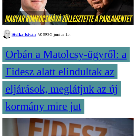
Stefka István
június 15.
AZ ÖREG
Orbán a Matolcsy-ügyről: a
Fidesz alatt elindultak az
eljárások, meglátjuk az új
kormány mire jut