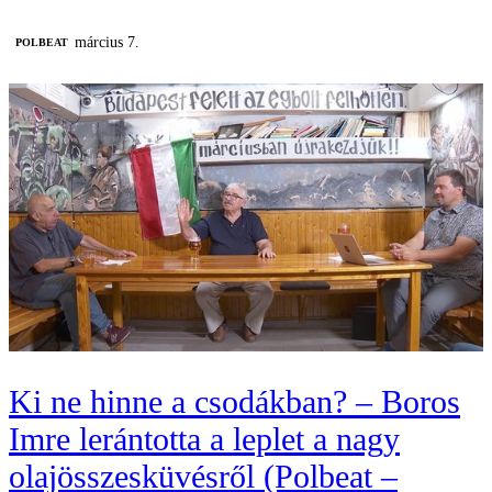
március 7.
‎POLBEAT
Ki ne hinne a csodákban? – Boros
Imre lerántotta a leplet a nagy
olajösszesküvésről (Polbeat –