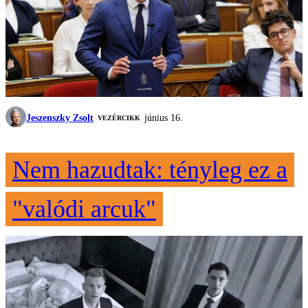
Jeszenszky Zsolt
június 16.
VEZÉRCIKK
Nem hazudtak: tényleg ez a
"valódi arcuk"