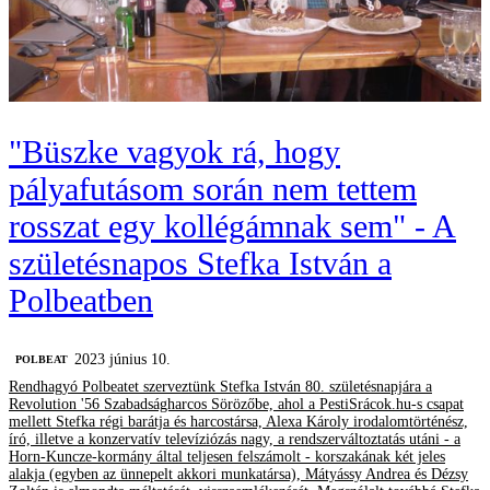
"Büszke vagyok rá, hogy
pályafutásom során nem tettem
rosszat egy kollégámnak sem" - A
születésnapos Stefka István a
Polbeatben
2023 június 10.
‎POLBEAT
Rendhagyó Polbeatet szerveztünk Stefka István 80. születésnapjára a
Revolution '56 Szabadságharcos Sörözőbe, ahol a PestiSrácok.hu-s csapat
mellett Stefka régi barátja és harcostársa, Alexa Károly irodalomtörténész,
író, illetve a konzervatív televíziózás nagy, a rendszerváltoztatás utáni - a
Horn-Kuncze-kormány által teljesen felszámolt - korszakának két jeles
alakja (egyben az ünnepelt akkori munkatársa), Mátyássy Andrea és Dézsy