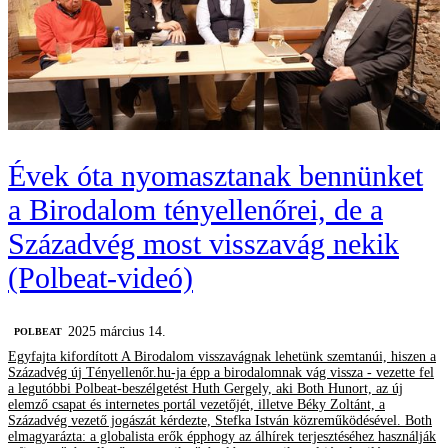
Évek óta nyomasztanak bennünket
a Birodalom tényellenőrei, de a
Századvég most visszavág nekik
(Polbeat-videó)
2025 március 14.
‎POLBEAT
Egyfajta kifordított A Birodalom visszavágnak lehetünk szemtanúi, hiszen a
Századvég új Tényellenőr.hu-ja épp a birodalomnak vág vissza - vezette fel
a legutóbbi Polbeat-beszélgetést Huth Gergely, aki Both Hunort, az új
elemző csapat és internetes portál vezetőjét, illetve Béky Zoltánt, a
Századvég vezető jogászát kérdezte, Stefka István közreműködésével. Both
elmagyarázta: a globalista erők épphogy az álhírek terjesztéséhez használják