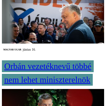
június 16.
MAGYAR UGAR
Orbán vezetéknevű többé
nem lehet miniszterelnök