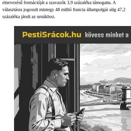
elnevezésű formációját a szavazók 3,9 százaléka támogatta. A
választásra jogosult mintegy 48 millió francia állampolgár alig 47,2
százaléka járult az urnákhoz.