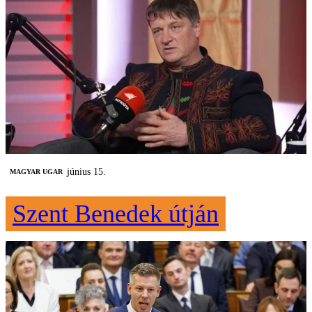
június 15.
MAGYAR UGAR
Szent Benedek útján