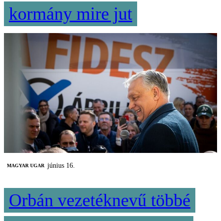
kormány mire jut
június 16.
MAGYAR UGAR
Orbán vezetéknevű többé