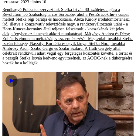
2023 június 10.
‎POLBEAT
Rendhagyó Polbeatet szerveztünk Stefka István 80. születésnapjára a
Revolution '56 Szabadságharcos Sörözőbe, ahol a PestiSrácok.hu-s csapat
mellett Stefka régi barátja és harcostársa, Alexa Károly irodalomtörténész,
író, illetve a konzervatív televíziózás nagy, a rendszerváltoztatás utáni - a
Horn-Kuncze-kormány által teljesen felszámolt - korszakának két jeles
alakja (egyben az ünnepelt akkori munkatársa), Mátyássy Andrea és Dézsy
Zoltán is elmondta méltatását, visszaemlékezését. Megszólalt továbbá Stefka
István felesége, Naszályi Kornélia és egyik lánya, Stefka Nóra, továbbá
Ambrózy Áron, Szabó Gergő és Szalai Szilárd. A Huth Gergely által
celebrált rendkívüli adást végül egy fergeteges köszöntés követte, a tortát és
a pezsgőt Stefka István kedvenc együttesének, az AC/DC-nek a dübörgésére
hozták be a kollégák.