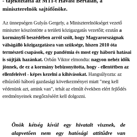
- tájékoztatta az MTI-t Havasi Bertalan, a
miniszterelnök sajtófőnöke.
Az ünnepségen Gulyás Gergely, a Miniszterelnökséget vezető
miniszter köszöntötte a területi közigazgatás vezetőit; ezután
a
kormányfő beszédében arról szólt, hogy Magyarországnak
válságálló közigazgatásra van szüksége, hiszen 2010 óta
természeti csapások, egy pandémia és most egy háború hatásai
is sújtják hazánkat.
Orbán Viktor elmondta:
nagyon nehéz idők
jönnek, de ez a kormány bebizonyította, hogy - ellentétben az
ellenfeleivel - képes kezelni a kihívásokat.
Hangsúlyozta: az
elhúzódó háború gazdasági következményei miatt "meg kell
védenünk azt, amink van", tehát az elmúlt években elért fejlődés
eredményeinek megőrzéséért kell dolgozni.
Önök kétség kívül egy hivatalt visznek, de
alapvetően nem egy hatósági attitűdre van