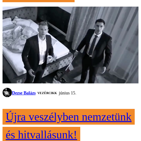
Dezse Balázs
június 15.
VEZÉRCIKK
Újra veszélyben nemzetünk
és hitvallásunk!