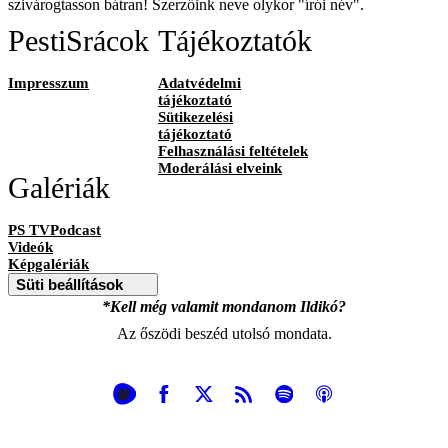
szivárogtasson bátran! Szerzőink neve olykor "írói név".
PestiSrácok
Tájékoztatók
Impresszum
Adatvédelmi
tájékoztató
Sütikezelési
tájékoztató
Felhasználási feltételek
Moderálási elveink
Galériák
PS TVPodcast
Videók
Képgalériák
Süti beállítások
*Kell még valamit mondanom Ildikó?
Az őszödi beszéd utolsó mondata.