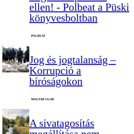
ellen! - Polbeat a Püski
könyvesboltban
‎POLBEAT
Jog és jogtalanság –
Korrupció a
bíróságokon
MAGYAR UGAR
A sivatagosítás
megállítása nem