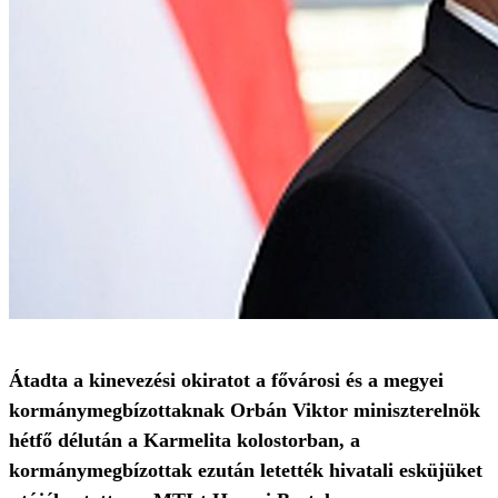
Átadta a kinevezési okiratot a fővárosi és a megyei
kormánymegbízottaknak Orbán Viktor miniszterelnök
hétfő délután a Karmelita kolostorban, a
kormánymegbízottak ezután letették hivatali esküjüket