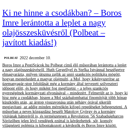
Ki ne hinne a csodákban? – Boros
Imre lerántotta a leplet a nagy
olajösszesküvésről (Polbeat –
javított kiadás!)
2022 december 10.
‎POLBEAT
Boros Imre a PestiSrácok.hu Polbeat című élő műsorában lerántotta a leplet
a nagy olajösszesküvésről. Huth Gergellyel és Stefka Istvánnal beszélgetve
elmagyarázta, milyen játszma zajlik az unió szankciós politikája mögött,
hogyan mesterkedett a magyar olajmulti, a Mol, hogy kikényszerítse az
üzemanyagár-stop feloldását még a kormány által tervezett szilveszteri
időpont előtt, és hogy miként fog megfizetni – a teljes szankciós
nyereségének kormányzati elvonásával – mindezért. Felmerült az is, hogy ki
hisz még a csodákban, hiszen a Mol százhalombattai finomítóját több hónap
küszködés után, az árstop visszavonása után néhány órával sikerült
megjavítani, az addig minden mérnökön kifogó repedéseket behegeszteni. A
műsorban a neves közgazdász beszélt Matolcsy György és a kormány
vitájának hátteréről is, és természetesen a Revolution '56 Szabadságharcos
Sörözőben jelen lévő vendégek ezúttal is kérdezhettek, sőt, komoly
világnézeti polémia is kibontakozott a kérdezők és Boros Imre között.