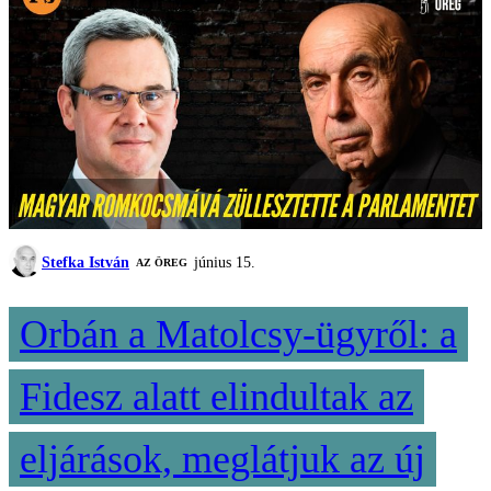
Stefka István
június 15.
AZ ÖREG
Orbán a Matolcsy-ügyről: a
Fidesz alatt elindultak az
eljárások, meglátjuk az új