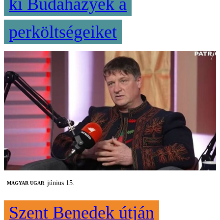
ki Budaházyék a
perköltségeiket
június 15.
MAGYAR UGAR
Szent Benedek útján