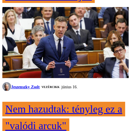
Jeszenszky Zsolt
június 16.
VEZÉRCIKK
Nem hazudtak: tényleg ez a
"valódi arcuk"