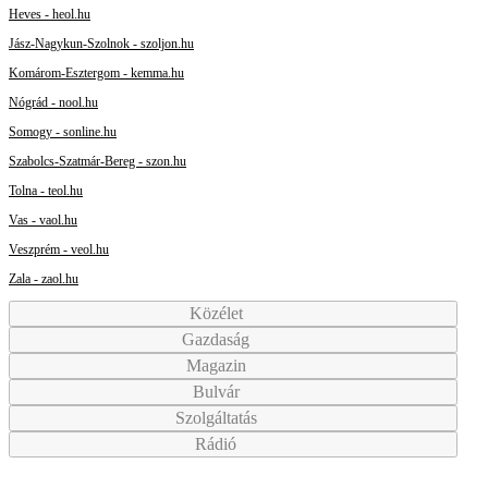
Heves - heol.hu
Jász-Nagykun-Szolnok - szoljon.hu
Komárom-Esztergom - kemma.hu
Nógrád - nool.hu
Somogy - sonline.hu
Szabolcs-Szatmár-Bereg - szon.hu
Tolna - teol.hu
Vas - vaol.hu
Veszprém - veol.hu
Zala - zaol.hu
Közélet
Gazdaság
Magazin
Bulvár
Szolgáltatás
Rádió