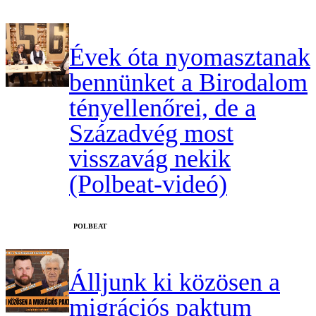
Évek óta nyomasztanak
bennünket a Birodalom
tényellenőrei, de a
Századvég most
visszavág nekik
(Polbeat-videó)
‎POLBEAT
Álljunk ki közösen a
migrációs paktum