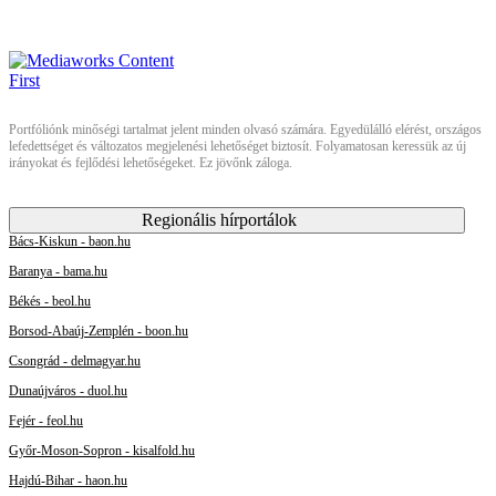
Portfóliónk minőségi tartalmat jelent minden olvasó számára. Egyedülálló elérést, országos
lefedettséget és változatos megjelenési lehetőséget biztosít. Folyamatosan keressük az új
irányokat és fejlődési lehetőségeket. Ez jövőnk záloga.
Regionális hírportálok
Bács-Kiskun - baon.hu
Baranya - bama.hu
Békés - beol.hu
Borsod-Abaúj-Zemplén - boon.hu
Csongrád - delmagyar.hu
Dunaújváros - duol.hu
Fejér - feol.hu
Győr-Moson-Sopron - kisalfold.hu
Hajdú-Bihar - haon.hu