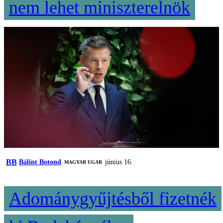
nem lehet miniszterelnök
BB
Bálint Botond
június 16.
MAGYAR UGAR
Adománygyűjtésből fizetnék