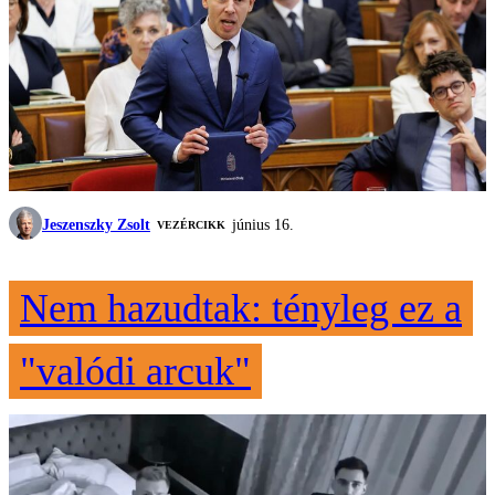
Jeszenszky Zsolt
június 16.
VEZÉRCIKK
Nem hazudtak: tényleg ez a
"valódi arcuk"