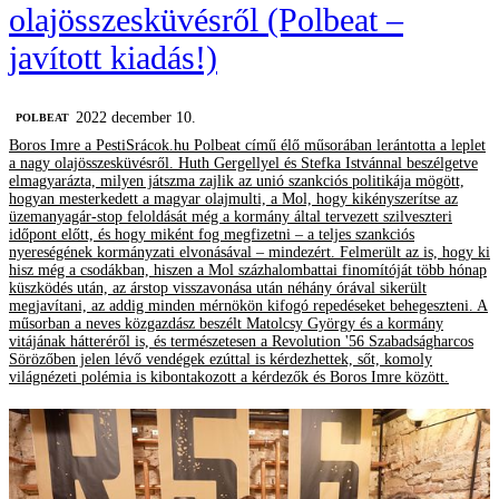
olajösszesküvésről (Polbeat –
javított kiadás!)
2022 december 10.
‎POLBEAT
Boros Imre a PestiSrácok.hu Polbeat című élő műsorában lerántotta a leplet
a nagy olajösszesküvésről. Huth Gergellyel és Stefka Istvánnal beszélgetve
elmagyarázta, milyen játszma zajlik az unió szankciós politikája mögött,
hogyan mesterkedett a magyar olajmulti, a Mol, hogy kikényszerítse az
üzemanyagár-stop feloldását még a kormány által tervezett szilveszteri
időpont előtt, és hogy miként fog megfizetni – a teljes szankciós
nyereségének kormányzati elvonásával – mindezért. Felmerült az is, hogy ki
hisz még a csodákban, hiszen a Mol százhalombattai finomítóját több hónap
küszködés után, az árstop visszavonása után néhány órával sikerült
megjavítani, az addig minden mérnökön kifogó repedéseket behegeszteni. A
műsorban a neves közgazdász beszélt Matolcsy György és a kormány
vitájának hátteréről is, és természetesen a Revolution '56 Szabadságharcos
Sörözőben jelen lévő vendégek ezúttal is kérdezhettek, sőt, komoly
világnézeti polémia is kibontakozott a kérdezők és Boros Imre között.