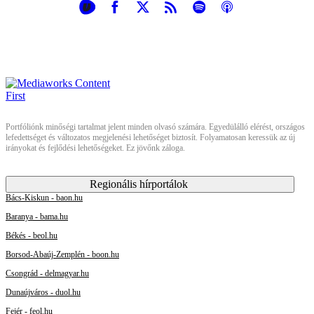
Portfóliónk minőségi tartalmat jelent minden olvasó számára. Egyedülálló elérést, országos
lefedettséget és változatos megjelenési lehetőséget biztosít. Folyamatosan keressük az új
irányokat és fejlődési lehetőségeket. Ez jövőnk záloga.
Regionális hírportálok
Bács-Kiskun - baon.hu
Baranya - bama.hu
Békés - beol.hu
Borsod-Abaúj-Zemplén - boon.hu
Csongrád - delmagyar.hu
Dunaújváros - duol.hu
Fejér - feol.hu