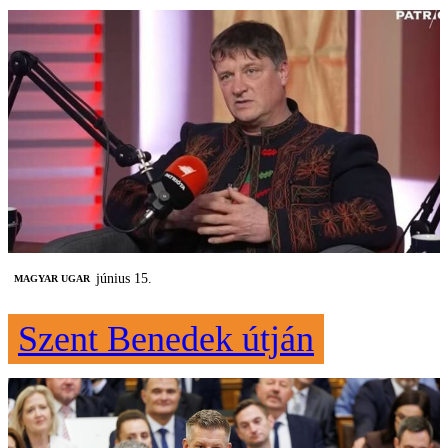
június 15.
MAGYAR UGAR
Szent Benedek útján