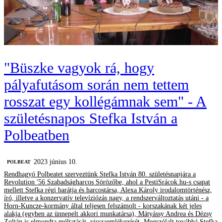
"Büszke vagyok rá, hogy
pályafutásom során nem tettem
rosszat egy kollégámnak sem" - A
születésnapos Stefka István a
Polbeatben
2023 június 10.
‎POLBEAT
Rendhagyó Polbeatet szerveztünk Stefka István 80. születésnapjára a
Revolution '56 Szabadságharcos Sörözőbe, ahol a PestiSrácok.hu-s csapat
mellett Stefka régi barátja és harcostársa, Alexa Károly irodalomtörténész,
író, illetve a konzervatív televíziózás nagy, a rendszerváltoztatás utáni - a
Horn-Kuncze-kormány által teljesen felszámolt - korszakának két jeles
alakja (egyben az ünnepelt akkori munkatársa), Mátyássy Andrea és Dézsy
Zoltán is elmondta méltatását, visszaemlékezését. Megszólalt továbbá Stefka