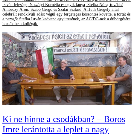
István felesége, Naszályi Kornélia és egyik lánya, Stefka Nóra, továbbá
Ambrózy Áron, Szabó Gergő és Szalai Szilárd. A Huth Gergely által
celebrált rendkívüli adást végül egy fergeteges köszöntés követte, a tortát és
a pezsgőt Stefka István kedvenc együttesének, az AC/DC-nek a dübörgésére
hozták be a kollégák.
Ki ne hinne a csodákban? – Boros
Imre lerántotta a leplet a nagy