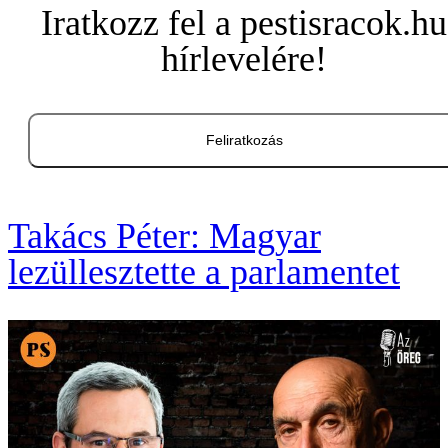
Iratkozz fel a pestisracok.hu
hírlevelére!
Feliratkozás
Takács Péter: Magyar
lezüllesztette a parlamentet