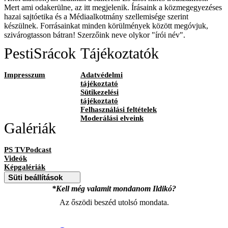
Mert ami odakerülne, az itt megjelenik. Írásaink a közmegegyezéses
hazai sajtóetika és a Médiaalkotmány szellemisége szerint
készülnek. Forrásainkat minden körülmények között megóvjuk,
szivárogtasson bátran! Szerzőink neve olykor "írói név".
PestiSrácok
Tájékoztatók
Impresszum
Adatvédelmi
tájékoztató
Sütikezelési
tájékoztató
Felhasználási feltételek
Moderálási elveink
Galériák
PS TVPodcast
Videók
Képgalériák
Süti beállítások
*Kell még valamit mondanom Ildikó?
Az őszödi beszéd utolsó mondata.