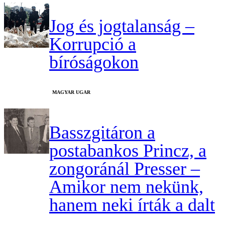
Jog és jogtalanság –
Korrupció a
bíróságokon
MAGYAR UGAR
Basszgitáron a
postabankos Princz, a
zongoránál Presser –
Amikor nem nekünk,
hanem neki írták a dalt