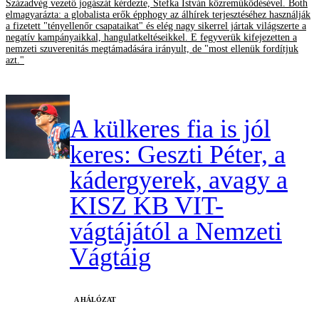
Századvég vezető jogászát kérdezte, Stefka István közreműködésével. Both
elmagyarázta: a globalista erők épphogy az álhírek terjesztéséhez használják
a fizetett "tényellenőr csapataikat" és elég nagy sikerrel jártak világszerte a
negatív kampányaikkal, hangulatkeltéseikkel. E fegyverük kifejezetten a
nemzeti szuverenitás megtámadására irányult, de "most ellenük fordítjuk
azt."
A külkeres fia is jól
keres: Geszti Péter, a
kádergyerek, avagy a
KISZ KB VIT-
vágtájától a Nemzeti
Vágtáig
A HÁLÓZAT