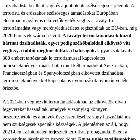
a dzsihadista beállítottságú és a jobboldali szélsőségesek jelentik. A
terrorista és erőszakos szélsőséges támadásokat Európában
elősorban magányos elkövetők vitték véghez. Tavaly 15
terrortámadást vagy merényletkísérletet regisztráltak az EU-ban, míg
2020-ban ezek száma 57 volt.
A tavalyi terrortámadások közül
hármat dzsihadisták, egyet pedig szélsőbaloldali elkövető vitt
véghez, a többit meghiúsították a hatóságok.
Ugyancsak tavaly
388 embert tartóztattak le terrorizmussal kapcsolatos
bűncselekmények miatt. Több mint kétharmadukat Ausztriában,
Franciaországban és Spanyolországban elkövetett dzsihadista
terrorcselekményekkel kapcsolatos nyomozások nyomán vették
őrizetbe.
A 2021-ben véghezvitt terrortámadásokban az elkövetők olyan
fegyvereket használtak, amelyek viszonylag könnyen
beszerezhetők, és amelyek összeszereléséhez vagy használatához
nem szükségesek speciális készségek. A jelentésben az áll, hogy
2021-ben az interneten terjesztett terrorista propaganda főként a
koronavírus-járványhoz kapcsolódott.
Egyes uniós tagállamokban