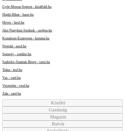
Győr-Moson-Sopron - kisalfold.hu
Hajdú-Bihar - haon.hu
Heves - heol.hu
Jász-Nagykun-Szolnok - szoljon.hu
Komárom-Esztergom - kemma.hu
Nógrád - nool.hu
Somogy - sonline.hu
Szabolcs-Szatmár-Bereg - szon.hu
Tolna - teol.hu
Vas - vaol.hu
Veszprém - veol.hu
Zala - zaol.hu
Közélet
Gazdaság
Magazin
Bulvár
Szolgáltatás