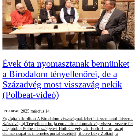
Évek óta nyomasztanak bennünket
a Birodalom tényellenőrei, de a
Századvég most visszavág nekik
(Polbeat-videó)
2025 március 14.
‎POLBEAT
Egyfajta kifordított A Birodalom visszavágnak lehetünk szemtanúi, hiszen a
Századvég új Tényellenőr.hu-ja épp a birodalomnak vág vissza - vezette fel
a legutóbbi Polbeat-beszélgetést Huth Gergely, aki Both Hunort, az új
elemző csapat és internetes portál vezetőjét, illetve Béky Zoltánt, a