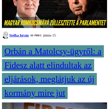
Stefka István
június 15.
AZ ÖREG
Orbán a Matolcsy-ügyről: a
Fidesz alatt elindultak az
eljárások, meglátjuk az új
kormány mire jut