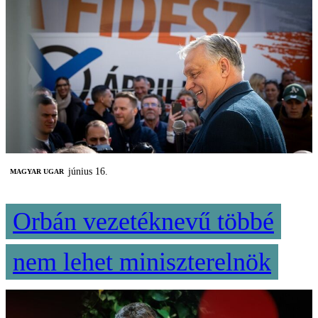
június 16.
MAGYAR UGAR
Orbán vezetéknevű többé
nem lehet miniszterelnök