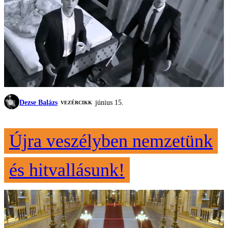
Dezse Balázs
június 15.
VEZÉRCIKK
Újra veszélyben nemzetünk
és hitvallásunk!