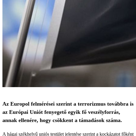
Az Europol felmérései szerint a terrorizmus továbbra is
az Európai Uniót fenyegető egyik fő veszélyforrás,
annak ellenére, hogy csökkent a támadások száma.
A hágai székhelyű uniós testület jelentése szerint a kockázatot főként