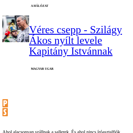
A HÁLÓZAT
Véres csepp - Szilágy
Ákos nyílt levele
Kapitány Istvánnak
MAGYAR UGAR
Ahol alacsonyan szállnak a sallerek. És ahol nincs íróasztalfiók.