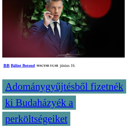
BB
Bálint Botond
június 16.
MAGYAR UGAR
Adománygyűjtésből fizetnék
ki Budaházyék a
perköltségeiket