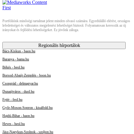
Portfóliónk minőségi tartalmat jelent minden olvasó számára. Egyedülálló elérést, országos
lefedettséget és változatos megjelenési lehetőséget biztosít. Folyamatosan keressük az új
irányokat és fejlődési lehetőségeket. Ez jövőnk záloga.
Regionális hírportálok
Bács-Kiskun - baon.hu
Baranya - bama.hu
Békés - beol.hu
Borsod-Abaúj-Zemplén - boon.hu
Csongrád - delmagyar.hu
Dunaújváros - duol.hu
Fejér - feol.hu
Győr-Moson-Sopron - kisalfold.hu
Hajdú-Bihar - haon.hu
Heves - heol.hu
Jász-Nagykun-Szolnok - szoljon.hu