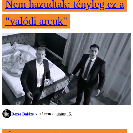
Nem hazudtak: tényleg ez a
"valódi arcuk"
Dezse Balázs
június 15.
VEZÉRCIKK