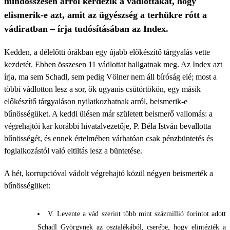
mindösszesen arról kérdezik a vádlottakat, hogy
elismerik-e azt, amit az ügyészség a terhükre rótt a
vádiratban – írja tudósításában az Index.
Kedden, a délelőtti órákban egy újabb előkészítő tárgyalás vette
kezdetét. Ebben összesen 11 vádlottat hallgatnak meg. Az Index azt
írja, ma sem Schadl, sem pedig Völner nem áll bíróság elé; most a
többi vádlotton lesz a sor, ők ugyanis csütörtökön, egy másik
előkészítő tárgyaláson nyilatkozhatnak arról, beismerik-e
bűnösségüket. A keddi ülésen már született beismerő vallomás: a
végrehajtói kar korábbi hivatalvezetője, P. Béla István bevallotta
bűnösségét, és ennek értelmében várhatóan csak pénzbüntetés és
foglalkozástól való eltiltás lesz a büntetése.
A hét, korrupcióval vádolt végrehajtó közül négyen beismerték a
bűnösségüket:
V. Levente a vád szerint több mint százmillió forintot adott
Schadl Györgynek az osztalékából, cserébe, hogy elintézték a