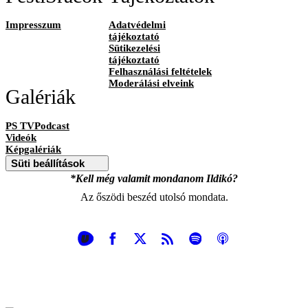
Impresszum
Adatvédelmi
tájékoztató
Sütikezelési
tájékoztató
Felhasználási feltételek
Moderálási elveink
Galériák
PS TVPodcast
Videók
Képgalériák
Süti beállítások
*Kell még valamit mondanom Ildikó?
Az őszödi beszéd utolsó mondata.