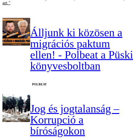
azt."
Álljunk ki közösen a
migrációs paktum
ellen! - Polbeat a Püski
könyvesboltban
‎POLBEAT
Jog és jogtalanság –
Korrupció a
bíróságokon