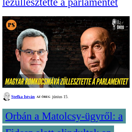
lezüllesztette a parlamentet
Stefka István
június 15.
AZ ÖREG
Orbán a Matolcsy-ügyről: a