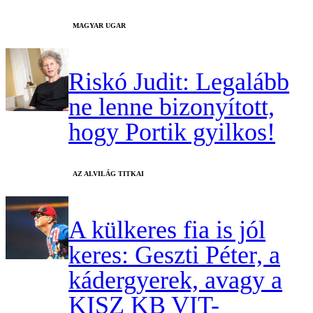
MAGYAR UGAR
Riskó Judit: Legalább
ne lenne bizonyított,
hogy Portik gyilkos!
AZ ALVILÁG TITKAI
A külkeres fia is jól
keres: Geszti Péter, a
kádergyerek, avagy a
KISZ KB VIT-