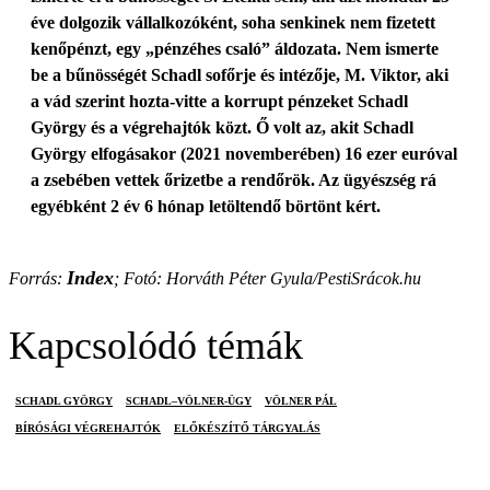
éve dolgozik vállalkozóként, soha senkinek nem fizetett
kenőpénzt, egy „pénzéhes csaló” áldozata. Nem ismerte
be a bűnösségét Schadl sofőrje és intézője, M. Viktor, aki
a vád szerint hozta-vitte a korrupt pénzeket Schadl
György és a végrehajtók közt. Ő volt az, akit Schadl
György elfogásakor (2021 novemberében) 16 ezer euróval
a zsebében vettek őrizetbe a rendőrök. Az ügyészség rá
egyébként 2 év 6 hónap letöltendő börtönt kért.
Index
Forrás:
; Fotó: Horváth Péter Gyula/PestiSrácok.hu
Kapcsolódó témák
SCHADL GYÖRGY
SCHADL–VÖLNER-ÜGY
VÖLNER PÁL
BÍRÓSÁGI VÉGREHAJTÓK
ELŐKÉSZÍTŐ TÁRGYALÁS