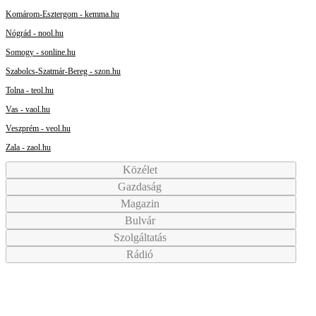
Komárom-Esztergom - kemma.hu
Nógrád - nool.hu
Somogy - sonline.hu
Szabolcs-Szatmár-Bereg - szon.hu
Tolna - teol.hu
Vas - vaol.hu
Veszprém - veol.hu
Zala - zaol.hu
Közélet
Gazdaság
Magazin
Bulvár
Szolgáltatás
Rádió