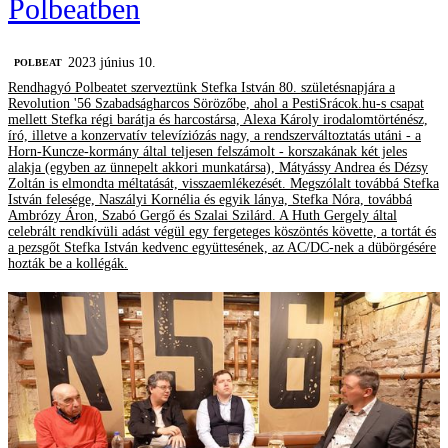
Polbeatben
2023 június 10.
‎POLBEAT
Rendhagyó Polbeatet szerveztünk Stefka István 80. születésnapjára a
Revolution '56 Szabadságharcos Sörözőbe, ahol a PestiSrácok.hu-s csapat
mellett Stefka régi barátja és harcostársa, Alexa Károly irodalomtörténész,
író, illetve a konzervatív televíziózás nagy, a rendszerváltoztatás utáni - a
Horn-Kuncze-kormány által teljesen felszámolt - korszakának két jeles
alakja (egyben az ünnepelt akkori munkatársa), Mátyássy Andrea és Dézsy
Zoltán is elmondta méltatását, visszaemlékezését. Megszólalt továbbá Stefka
István felesége, Naszályi Kornélia és egyik lánya, Stefka Nóra, továbbá
Ambrózy Áron, Szabó Gergő és Szalai Szilárd. A Huth Gergely által
celebrált rendkívüli adást végül egy fergeteges köszöntés követte, a tortát és
a pezsgőt Stefka István kedvenc együttesének, az AC/DC-nek a dübörgésére
hozták be a kollégák.