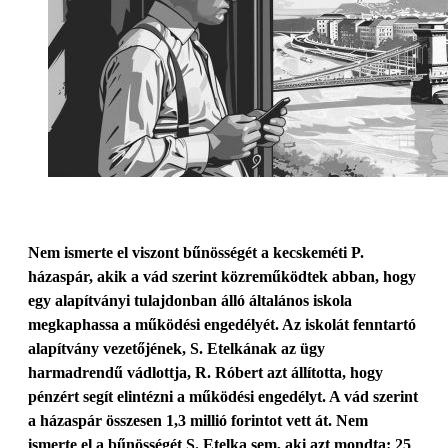
Nem ismerte el viszont bűnösségét a kecskeméti P.
házaspár, akik a vád szerint közreműködtek abban, hogy
egy alapítványi tulajdonban álló általános iskola
megkaphassa a működési engedélyét. Az iskolát fenntartó
alapítvány vezetőjének, S. Etelkának az ügy
harmadrendű vádlottja, R. Róbert azt állította, hogy
pénzért segít elintézni a működési engedélyt. A vád szerint
a házaspár összesen 1,3 millió forintot vett át. Nem
ismerte el a bűnösségét S. Etelka sem, aki azt mondta: 25