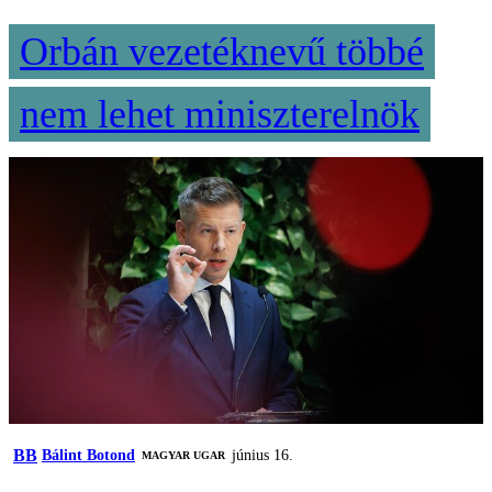
Orbán vezetéknevű többé
nem lehet miniszterelnök
BB
Bálint Botond
június 16.
MAGYAR UGAR