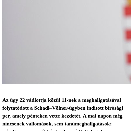
Az ügy 22 vádlottja közül 11-nek a meghallgatásával
folytatódott a Schadl–Völner-ügyben indított bírósági
per, amely pénteken vette kezdetét. A mai napon még
nincsenek vallomások, sem tanúmeghallgatások;