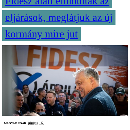
Fidesz alatt elindultak az
eljárások, meglátjuk az új
kormány mire jut
június 16.
MAGYAR UGAR