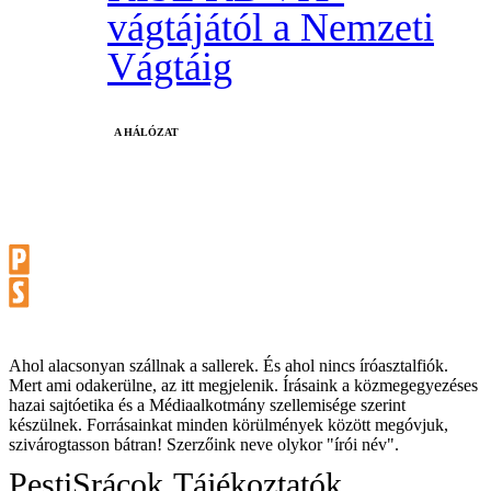
vágtájától a Nemzeti
Vágtáig
A HÁLÓZAT
Ahol alacsonyan szállnak a sallerek. És ahol nincs íróasztalfiók.
Mert ami odakerülne, az itt megjelenik. Írásaink a közmegegyezéses
hazai sajtóetika és a Médiaalkotmány szellemisége szerint
készülnek. Forrásainkat minden körülmények között megóvjuk,
szivárogtasson bátran! Szerzőink neve olykor "írói név".
PestiSrácok
Tájékoztatók