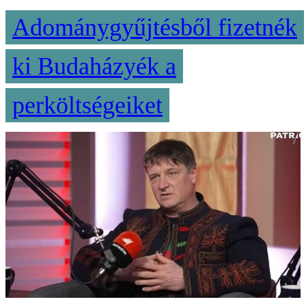
Adománygyűjtésből fizetnék
ki Budaházyék a
perköltségeiket