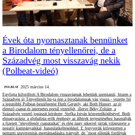
Évek óta nyomasztanak bennünket
a Birodalom tényellenőrei, de a
Századvég most visszavág nekik
(Polbeat-videó)
2025 március 14.
‎POLBEAT
Egyfajta kifordított A Birodalom visszavágnak lehetünk szemtanúi, hiszen a
Századvég új Tényellenőr.hu-ja épp a birodalomnak vág vissza - vezette fel
a legutóbbi Polbeat-beszélgetést Huth Gergely, aki Both Hunort, az új
elemző csapat és internetes portál vezetőjét, illetve Béky Zoltánt, a
Századvég vezető jogászát kérdezte, Stefka István közreműködésével. Both
elmagyarázta: a globalista erők épphogy az álhírek terjesztéséhez használják
a fizetett "tényellenőr csapataikat" és elég nagy sikerrel jártak világszerte a
negatív kampányaikkal, hangulatkeltéseikkel. E fegyverük kifejezetten a
nemzeti szuverenitás megtámadására irányult, de "most ellenük fordítjuk