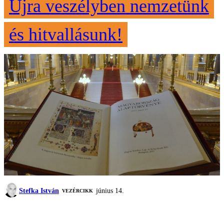
Újra veszélyben nemzetünk
és hitvallásunk!
Stefka István
június 14.
VEZÉRCIKK