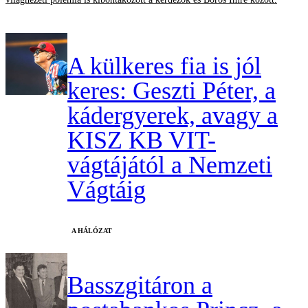
A külkeres fia is jól
keres: Geszti Péter, a
kádergyerek, avagy a
KISZ KB VIT-
vágtájától a Nemzeti
Vágtáig
A HÁLÓZAT
Basszgitáron a