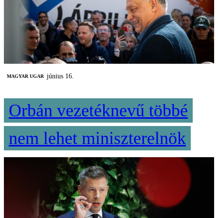
június 16.
MAGYAR UGAR
Orbán vezetéknevű többé
nem lehet miniszterelnök