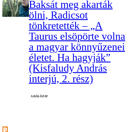
Baksát meg akarták
ölni, Radicsot
tönkretették – „A
Taurus elsöpörte volna
a magyar könnyűzenei
életet. Ha hagyják”
(Kisfaludy András
interjú, 2. rész)
A HÁLÓZAT