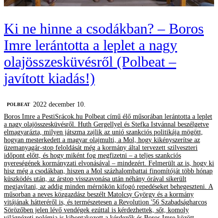
Ki ne hinne a csodákban? – Boros
Imre lerántotta a leplet a nagy
olajösszesküvésről (Polbeat –
javított kiadás!)
2022 december 10.
‎POLBEAT
Boros Imre a PestiSrácok.hu Polbeat című élő műsorában lerántotta a leplet
a nagy olajösszesküvésről. Huth Gergellyel és Stefka Istvánnal beszélgetve
elmagyarázta, milyen játszma zajlik az unió szankciós politikája mögött,
hogyan mesterkedett a magyar olajmulti, a Mol, hogy kikényszerítse az
üzemanyagár-stop feloldását még a kormány által tervezett szilveszteri
időpont előtt, és hogy miként fog megfizetni – a teljes szankciós
nyereségének kormányzati elvonásával – mindezért. Felmerült az is, hogy ki
hisz még a csodákban, hiszen a Mol százhalombattai finomítóját több hónap
küszködés után, az árstop visszavonása után néhány órával sikerült
megjavítani, az addig minden mérnökön kifogó repedéseket behegeszteni. A
műsorban a neves közgazdász beszélt Matolcsy György és a kormány
vitájának hátteréről is, és természetesen a Revolution '56 Szabadságharcos
Sörözőben jelen lévő vendégek ezúttal is kérdezhettek, sőt, komoly
világnézeti polémia is kibontakozott a kérdezők és Boros Imre között.