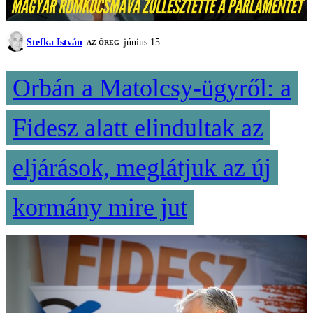
Stefka István
június 15.
AZ ÖREG
Orbán a Matolcsy-ügyről: a
Fidesz alatt elindultak az
eljárások, meglátjuk az új
kormány mire jut