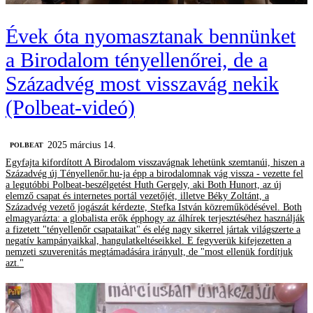
Évek óta nyomasztanak bennünket
a Birodalom tényellenőrei, de a
Századvég most visszavág nekik
(Polbeat-videó)
2025 március 14.
‎POLBEAT
Egyfajta kifordított A Birodalom visszavágnak lehetünk szemtanúi, hiszen a
Századvég új Tényellenőr.hu-ja épp a birodalomnak vág vissza - vezette fel
a legutóbbi Polbeat-beszélgetést Huth Gergely, aki Both Hunort, az új
elemző csapat és internetes portál vezetőjét, illetve Béky Zoltánt, a
Századvég vezető jogászát kérdezte, Stefka István közreműködésével. Both
elmagyarázta: a globalista erők épphogy az álhírek terjesztéséhez használják
a fizetett "tényellenőr csapataikat" és elég nagy sikerrel jártak világszerte a
negatív kampányaikkal, hangulatkeltéseikkel. E fegyverük kifejezetten a
nemzeti szuverenitás megtámadására irányult, de "most ellenük fordítjuk
azt."