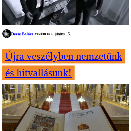
Dezse Balázs
június 15.
VEZÉRCIKK
Újra veszélyben nemzetünk
és hitvallásunk!