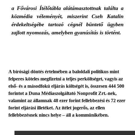
a Fővárosi Ítélőtábla alátámasztottnak találta a
közmédia véleményét, miszerint Cseh Katalin
érdekeltségébe tartozó cégnél büntető ügyben
zajlott nyomozás, amelyben gyanúsítás is történt.
A bírósági döntés értelmében a baloldali politikus mint
felperes köteles megfizetni a teljes perköltséget, vagyis az
első- és a másodfokú eljárás költségét is, összesen 444 500
forintot a Duna Médiaszolgáltató Nonprofit Zrt.-nek,
valamint az államnak 48 ezer forint fellebbezési és 72 ezer
forint eljárási illetéket. Az ítélet jogerős, az ellen
fellebbezésnek nincs helye – áll a kommünikében.