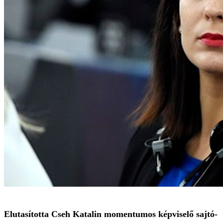
Elutasította Cseh Katalin momentumos képviselő sajtó-