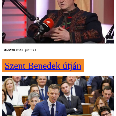
június 15.
MAGYAR UGAR
Szent Benedek útján