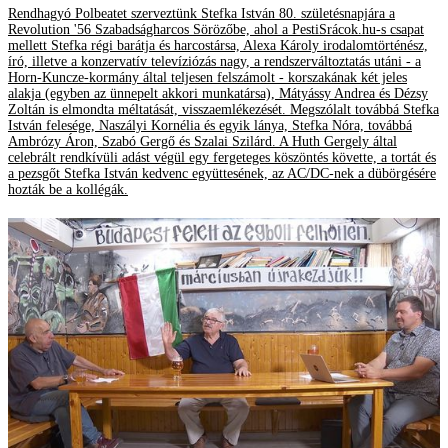
Rendhagyó Polbeatet szerveztünk Stefka István 80. születésnapjára a
Revolution '56 Szabadságharcos Sörözőbe, ahol a PestiSrácok.hu-s csapat
mellett Stefka régi barátja és harcostársa, Alexa Károly irodalomtörténész,
író, illetve a konzervatív televíziózás nagy, a rendszerváltoztatás utáni - a
Horn-Kuncze-kormány által teljesen felszámolt - korszakának két jeles
alakja (egyben az ünnepelt akkori munkatársa), Mátyássy Andrea és Dézsy
Zoltán is elmondta méltatását, visszaemlékezését. Megszólalt továbbá Stefka
István felesége, Naszályi Kornélia és egyik lánya, Stefka Nóra, továbbá
Ambrózy Áron, Szabó Gergő és Szalai Szilárd. A Huth Gergely által
celebrált rendkívüli adást végül egy fergeteges köszöntés követte, a tortát és
a pezsgőt Stefka István kedvenc együttesének, az AC/DC-nek a dübörgésére
hozták be a kollégák.