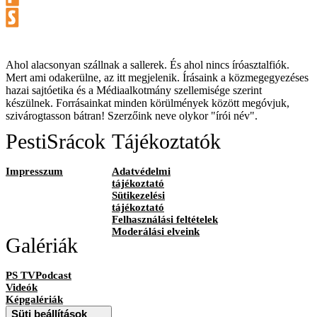
Ahol alacsonyan szállnak a sallerek. És ahol nincs íróasztalfiók.
Mert ami odakerülne, az itt megjelenik. Írásaink a közmegegyezéses
hazai sajtóetika és a Médiaalkotmány szellemisége szerint
készülnek. Forrásainkat minden körülmények között megóvjuk,
szivárogtasson bátran! Szerzőink neve olykor "írói név".
PestiSrácok
Tájékoztatók
Impresszum
Adatvédelmi
tájékoztató
Sütikezelési
tájékoztató
Felhasználási feltételek
Moderálási elveink
Galériák
PS TVPodcast
Videók
Képgalériák
Süti beállítások