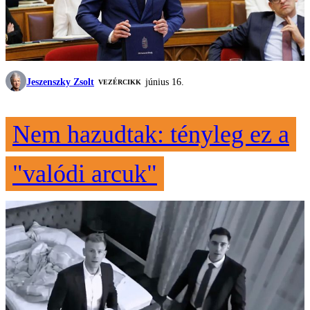
Jeszenszky Zsolt
június 16.
VEZÉRCIKK
Nem hazudtak: tényleg ez a
"valódi arcuk"