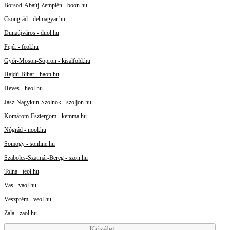
Borsod-Abaúj-Zemplén - boon.hu
Csongrád - delmagyar.hu
Dunaújváros - duol.hu
Fejér - feol.hu
Győr-Moson-Sopron - kisalfold.hu
Hajdú-Bihar - haon.hu
Heves - heol.hu
Jász-Nagykun-Szolnok - szoljon.hu
Komárom-Esztergom - kemma.hu
Nógrád - nool.hu
Somogy - sonline.hu
Szabolcs-Szatmár-Bereg - szon.hu
Tolna - teol.hu
Vas - vaol.hu
Veszprém - veol.hu
Zala - zaol.hu
Közélet