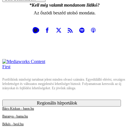
*Kell még valamit mondanom Ildikó?
Az őszödi beszéd utolsó mondata.
Portfóliónk minőségi tartalmat jelent minden olvasó számára. Egyedülálló elérést, országos
lefedettséget és változatos megjelenési lehetőséget biztosít. Folyamatosan keressük az új
irányokat és fejlődési lehetőségeket. Ez jövőnk záloga.
Regionális hírportálok
Bács-Kiskun - baon.hu
Baranya - bama.hu
Békés - beol.hu