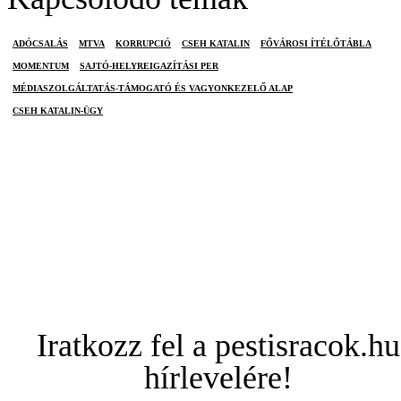
ADÓCSALÁS
MTVA
KORRUPCIÓ
CSEH KATALIN
FŐVÁROSI ÍTÉLŐTÁBLA
MOMENTUM
SAJTÓ-HELYREIGAZÍTÁSI PER
MÉDIASZOLGÁLTATÁS-TÁMOGATÓ ÉS VAGYONKEZELŐ ALAP
CSEH KATALIN-ÜGY
Iratkozz fel a pestisracok.hu
hírlevelére!