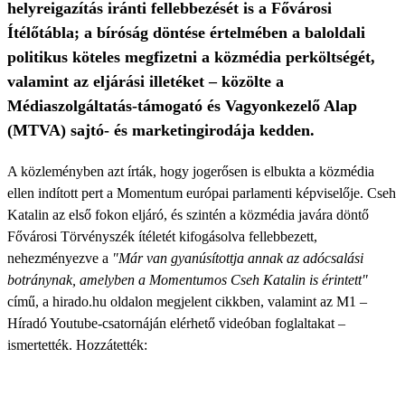
helyreigazítás iránti fellebbezését is a Fővárosi
Ítélőtábla; a bíróság döntése értelmében a baloldali
politikus köteles megfizetni a közmédia perköltségét,
valamint az eljárási illetéket – közölte a
Médiaszolgáltatás-támogató és Vagyonkezelő Alap
(MTVA) sajtó- és marketingirodája kedden.
A közleményben azt írták, hogy jogerősen is elbukta a közmédia
ellen indított pert a Momentum európai parlamenti képviselője. Cseh
Katalin az első fokon eljáró, és szintén a közmédia javára döntő
Fővárosi Törvényszék ítéletét kifogásolva fellebbezett,
nehezményezve a
"Már van gyanúsítottja annak az adócsalási
botránynak, amelyben a Momentumos Cseh Katalin is érintett"
című, a hirado.hu oldalon megjelent cikkben, valamint az M1 –
Híradó Youtube-csatornáján elérhető videóban foglaltakat –
ismertették. Hozzátették: