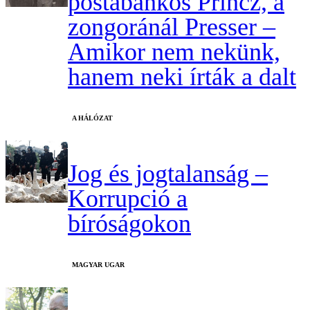
postabankos Princz, a
zongoránál Presser –
Amikor nem nekünk,
hanem neki írták a dalt
A HÁLÓZAT
Jog és jogtalanság –
Korrupció a
bíróságokon
MAGYAR UGAR