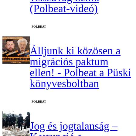
(Polbeat-videó)
‎POLBEAT
Álljunk ki közösen a
migrációs paktum
ellen! - Polbeat a Püski
könyvesboltban
‎POLBEAT
Jog és jogtalanság –