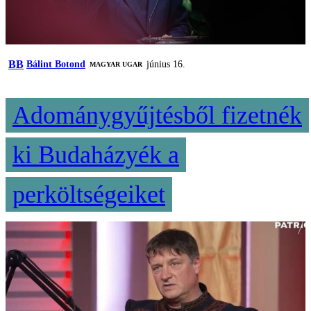
BB
Bálint Botond
június 16.
MAGYAR UGAR
Adománygyűjtésből fizetnék
ki Budaházyék a
perköltségeiket