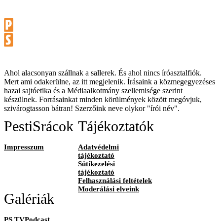
Ahol alacsonyan szállnak a sallerek. És ahol nincs íróasztalfiók.
Mert ami odakerülne, az itt megjelenik. Írásaink a közmegegyezéses
hazai sajtóetika és a Médiaalkotmány szellemisége szerint
készülnek. Forrásainkat minden körülmények között megóvjuk,
szivárogtasson bátran! Szerzőink neve olykor "írói név".
PestiSrácok
Tájékoztatók
Impresszum
Adatvédelmi
tájékoztató
Sütikezelési
tájékoztató
Felhasználási feltételek
Moderálási elveink
Galériák
PS TVPodcast