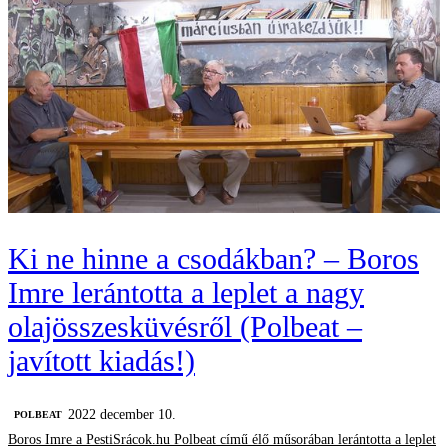
Ki ne hinne a csodákban? – Boros
Imre lerántotta a leplet a nagy
olajösszesküvésről (Polbeat –
javított kiadás!)
2022 december 10.
‎POLBEAT
Boros Imre a PestiSrácok.hu Polbeat című élő műsorában lerántotta a leplet