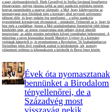
a nagy olajösszesküvésről. Huth Gergellyel és Stefka Istvánnal beszélgetve
elmagyarázta, milyen játszma zajlik az unió szankciós politikája mögött,
hogyan mesterkedett a magyar olajmulti, a Mol, hogy kikényszerítse az
üzemanyagár-stop feloldását még a kormány által tervezett szilveszteri
időpont előtt, és hogy miként fog megfizetni – a teljes szankciós
nyereségének kormányzati elvonásával – mindezért. Felmerült az is, hogy ki
hisz még a csodákban, hiszen a Mol százhalombattai finomítóját több hónap
küszködés után, az árstop visszavonása után néhány órával sikerült
megjavítani, az addig minden mérnökön kifogó repedéseket behegeszteni. A
műsorban a neves közgazdász beszélt Matolcsy György és a kormány
vitájának hátteréről is, és természetesen a Revolution '56 Szabadságharcos
Sörözőben jelen lévő vendégek ezúttal is kérdezhettek, sőt, komoly
világnézeti polémia is kibontakozott a kérdezők és Boros Imre között.
Évek óta nyomasztanak
bennünket a Birodalom
tényellenőrei, de a
Századvég most
visszavág nekik