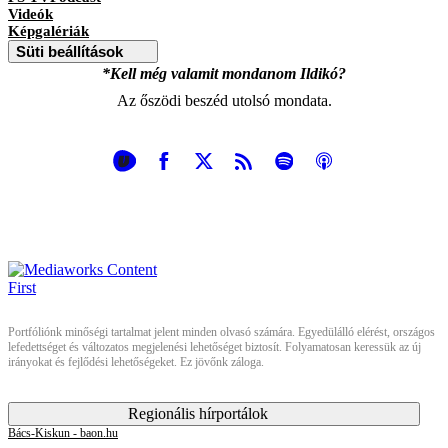
Videók
Képgalériák
Süti beállítások
*Kell még valamit mondanom Ildikó?
Az őszödi beszéd utolsó mondata.
Portfóliónk minőségi tartalmat jelent minden olvasó számára. Egyedülálló elérést, országos
lefedettséget és változatos megjelenési lehetőséget biztosít. Folyamatosan keressük az új
irányokat és fejlődési lehetőségeket. Ez jövőnk záloga.
Regionális hírportálok
Bács-Kiskun - baon.hu