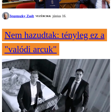
Jeszenszky Zsolt
június 16.
VEZÉRCIKK
Nem hazudtak: tényleg ez a
"valódi arcuk"