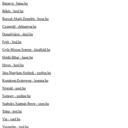
Baranya - bama.hu
Békés - beol.hu
Borsod-Abaúj-Zemplén - boon.hu
Csongrád - delmagyar.hu
Dunaújváros - duol.hu
Fejér - feol.hu
Győr-Moson-Sopron - kisalfold.hu
Hajdú-Bihar - haon.hu
Heves - heol.hu
Jász-Nagykun-Szolnok - szoljon.hu
Komárom-Esztergom - kemma.hu
Nógrád - nool.hu
Somogy - sonline.hu
Szabolcs-Szatmár-Bereg - szon.hu
Tolna - teol.hu
Vas - vaol.hu
Veszprém - veol.hu