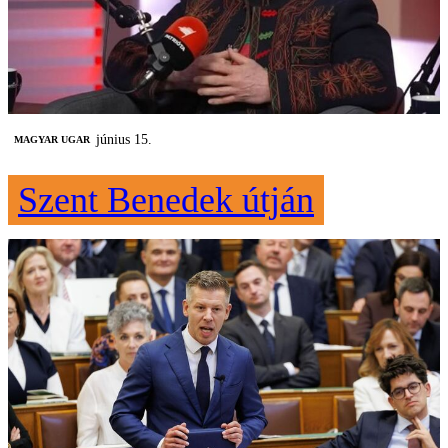
június 15.
MAGYAR UGAR
Szent Benedek útján