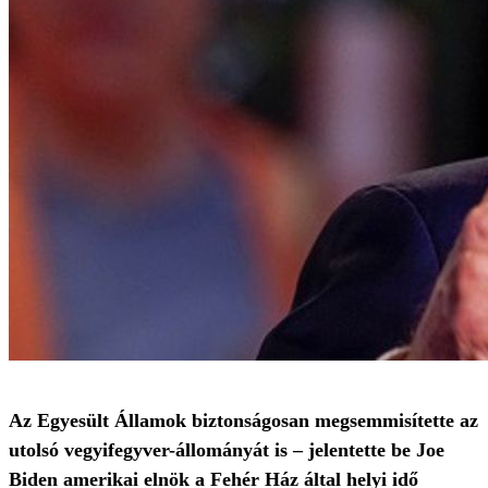
Az Egyesült Államok biztonságosan megsemmisítette az
utolsó vegyifegyver-állományát is – jelentette be Joe
Biden amerikai elnök a Fehér Ház által helyi idő