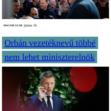
június 16.
MAGYAR UGAR
Orbán vezetéknevű többé
nem lehet miniszterelnök