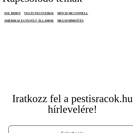
JOE BIDEN
VEGYI FEGYVEREK
MITCH MCCONNELL
AMERIKAI EGYESÜLT ÁLLAMOK
MEGSEMMISÍTÉS
Iratkozz fel a pestisracok.hu
hírlevelére!