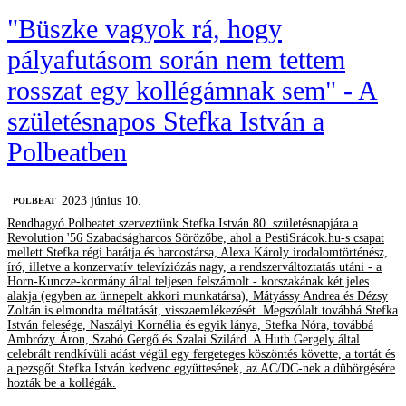
"Büszke vagyok rá, hogy
pályafutásom során nem tettem
rosszat egy kollégámnak sem" - A
születésnapos Stefka István a
Polbeatben
2023 június 10.
‎POLBEAT
Rendhagyó Polbeatet szerveztünk Stefka István 80. születésnapjára a
Revolution '56 Szabadságharcos Sörözőbe, ahol a PestiSrácok.hu-s csapat
mellett Stefka régi barátja és harcostársa, Alexa Károly irodalomtörténész,
író, illetve a konzervatív televíziózás nagy, a rendszerváltoztatás utáni - a
Horn-Kuncze-kormány által teljesen felszámolt - korszakának két jeles
alakja (egyben az ünnepelt akkori munkatársa), Mátyássy Andrea és Dézsy
Zoltán is elmondta méltatását, visszaemlékezését. Megszólalt továbbá Stefka
István felesége, Naszályi Kornélia és egyik lánya, Stefka Nóra, továbbá
Ambrózy Áron, Szabó Gergő és Szalai Szilárd. A Huth Gergely által
celebrált rendkívüli adást végül egy fergeteges köszöntés követte, a tortát és
a pezsgőt Stefka István kedvenc együttesének, az AC/DC-nek a dübörgésére
hozták be a kollégák.