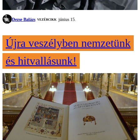
Dezse Balázs
június 15.
VEZÉRCIKK
Újra veszélyben nemzetünk
és hitvallásunk!