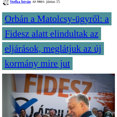
Stefka István
június 15.
AZ ÖREG
Orbán a Matolcsy-ügyről: a
Fidesz alatt elindultak az
eljárások, meglátjuk az új
kormány mire jut