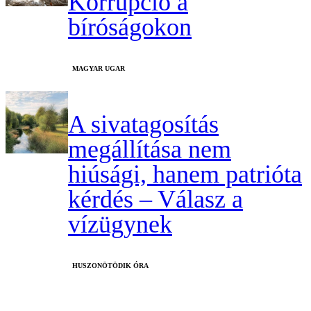
Korrupció a
bíróságokon
MAGYAR UGAR
A sivatagosítás
megállítása nem
hiúsági, hanem patrióta
kérdés – Válasz a
vízügynek
HUSZONÖTÖDIK ÓRA