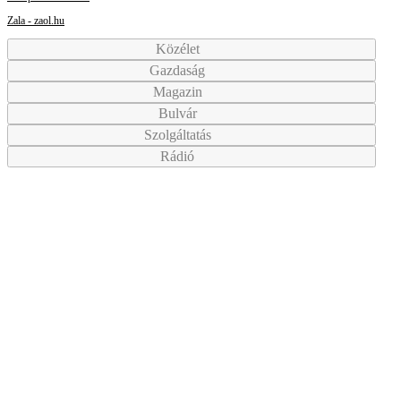
Zala - zaol.hu
Közélet
Gazdaság
Magazin
Bulvár
Szolgáltatás
Rádió