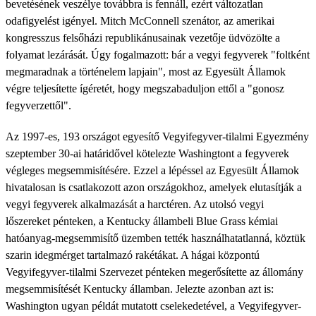
bevetésének veszélye továbbra is fennáll, ezért változatlan
odafigyelést igényel. Mitch McConnell szenátor, az amerikai
kongresszus felsőházi republikánusainak vezetője üdvözölte a
folyamat lezárását. Úgy fogalmazott: bár a vegyi fegyverek "foltként
megmaradnak a történelem lapjain", most az Egyesült Államok
végre teljesítette ígéretét, hogy megszabaduljon ettől a "gonosz
fegyverzettől".
Az 1997-es, 193 országot egyesítő Vegyifegyver-tilalmi Egyezmény
szeptember 30-ai határidővel kötelezte Washingtont a fegyverek
végleges megsemmisítésére. Ezzel a lépéssel az Egyesült Államok
hivatalosan is csatlakozott azon országokhoz, amelyek elutasítják a
vegyi fegyverek alkalmazását a harctéren. Az utolsó vegyi
lőszereket pénteken, a Kentucky állambeli Blue Grass kémiai
hatóanyag-megsemmisítő üzemben tették használhatatlanná, köztük
szarin idegmérget tartalmazó rakétákat. A hágai központú
Vegyifegyver-tilalmi Szervezet pénteken megerősítette az állomány
megsemmisítését Kentucky államban. Jelezte azonban azt is:
Washington ugyan példát mutatott cselekedetével, a Vegyifegyver-