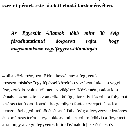
szerint péntek este kiadott elnöki közleményében.
Az Egyesült Államok több mint 30 évig
fáradhatatlanul dolgozott rajta, hogy
megsemmisítse vegyifegyver-állományát
– áll a közleményben. Biden hozzátette: a fegyverek
megsemmisítése "egy lépéssel közelebb visz bennünket" a vegyi
fegyverek borzalmaitól mentes világhoz. Közleményt adott ki a
témában szombaton az amerikai külügyi tárca is. Eszerint a folyamat
lezárása tanúskodik arról, hogy milyen fontos szerepet játszik a
nemzetközi együttműködés és az átláthatóság a fegyverzetellenőrzés
és korlátozás terén. Ugyanakkor a minisztérium felhívta a figyelmet
arra, hogy a vegyi fegyverek birtoklásának, fejlesztésének és