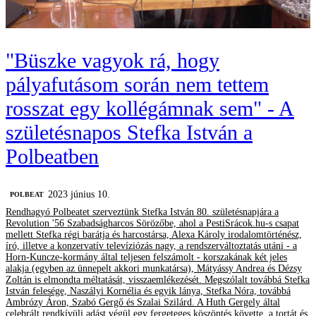
"Büszke vagyok rá, hogy
pályafutásom során nem tettem
rosszat egy kollégámnak sem" - A
születésnapos Stefka István a
Polbeatben
2023 június 10.
‎POLBEAT
Rendhagyó Polbeatet szerveztünk Stefka István 80. születésnapjára a
Revolution '56 Szabadságharcos Sörözőbe, ahol a PestiSrácok.hu-s csapat
mellett Stefka régi barátja és harcostársa, Alexa Károly irodalomtörténész,
író, illetve a konzervatív televíziózás nagy, a rendszerváltoztatás utáni - a
Horn-Kuncze-kormány által teljesen felszámolt - korszakának két jeles
alakja (egyben az ünnepelt akkori munkatársa), Mátyássy Andrea és Dézsy
Zoltán is elmondta méltatását, visszaemlékezését. Megszólalt továbbá Stefka
István felesége, Naszályi Kornélia és egyik lánya, Stefka Nóra, továbbá
Ambrózy Áron, Szabó Gergő és Szalai Szilárd. A Huth Gergely által
celebrált rendkívüli adást végül egy fergeteges köszöntés követte, a tortát és