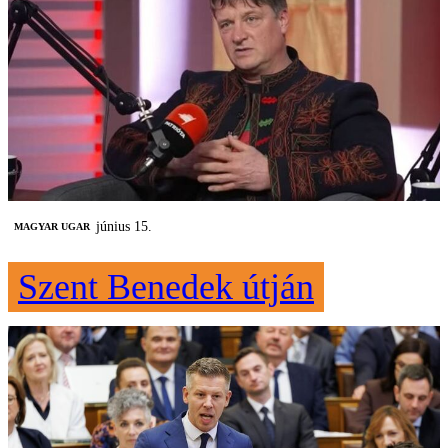
június 15.
MAGYAR UGAR
Szent Benedek útján