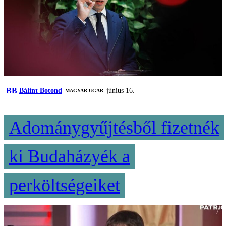
BB
Bálint Botond
június 16.
MAGYAR UGAR
Adománygyűjtésből fizetnék
ki Budaházyék a
perköltségeiket