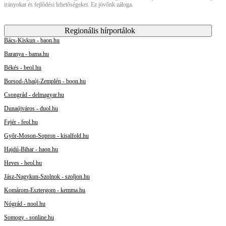
irányokat és fejlődési lehetőségeket. Ez jövőnk záloga.
Regionális hírportálok
Bács-Kiskun - baon.hu
Baranya - bama.hu
Békés - beol.hu
Borsod-Abaúj-Zemplén - boon.hu
Csongrád - delmagyar.hu
Dunaújváros - duol.hu
Fejér - feol.hu
Győr-Moson-Sopron - kisalfold.hu
Hajdú-Bihar - haon.hu
Heves - heol.hu
Jász-Nagykun-Szolnok - szoljon.hu
Komárom-Esztergom - kemma.hu
Nógrád - nool.hu
Somogy - sonline.hu