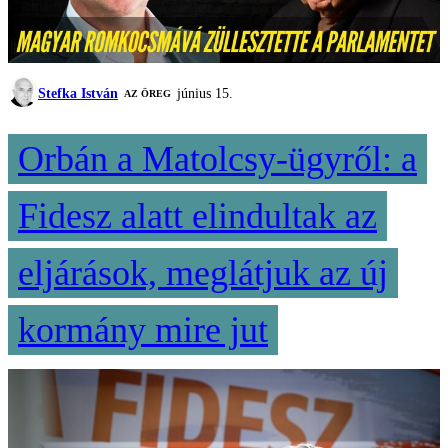
Stefka István
június 15.
AZ ÖREG
Orbán a Matolcsy-ügyről: a
Fidesz alatt elindultak az
eljárások, meglátjuk az új
kormány mire jut