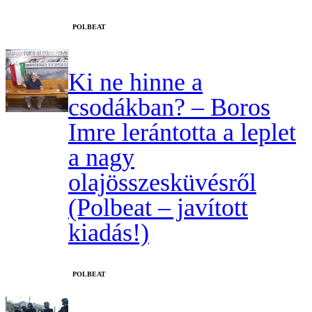
‎POLBEAT
Ki ne hinne a
csodákban? – Boros
Imre lerántotta a leplet
a nagy
olajösszesküvésről
(Polbeat – javított
kiadás!)
‎POLBEAT