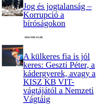
Jog és jogtalanság –
Korrupció a
bíróságokon
MAGYAR UGAR
A külkeres fia is jól
keres: Geszti Péter, a
kádergyerek, avagy a
KISZ KB VIT-
vágtájától a Nemzeti
Vágtáig