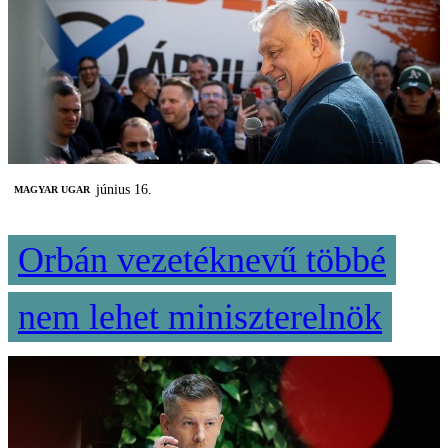
június 16.
MAGYAR UGAR
Orbán vezetéknevű többé
nem lehet miniszterelnök