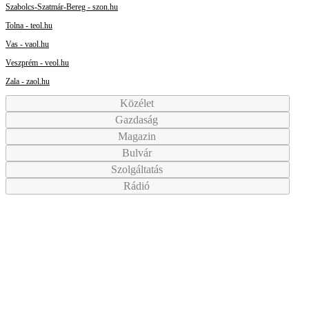
Szabolcs-Szatmár-Bereg - szon.hu
Tolna - teol.hu
Vas - vaol.hu
Veszprém - veol.hu
Zala - zaol.hu
Közélet
Gazdaság
Magazin
Bulvár
Szolgáltatás
Rádió