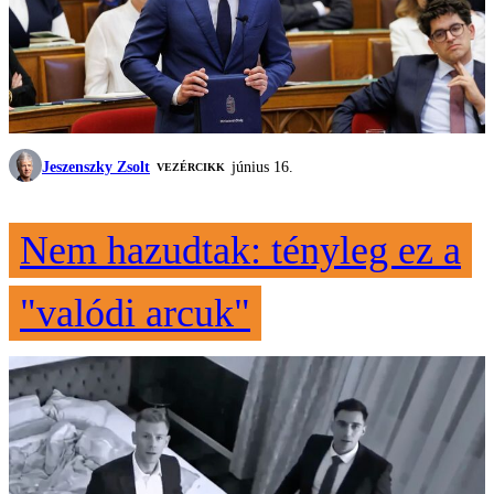
Jeszenszky Zsolt
június 16.
VEZÉRCIKK
Nem hazudtak: tényleg ez a
"valódi arcuk"