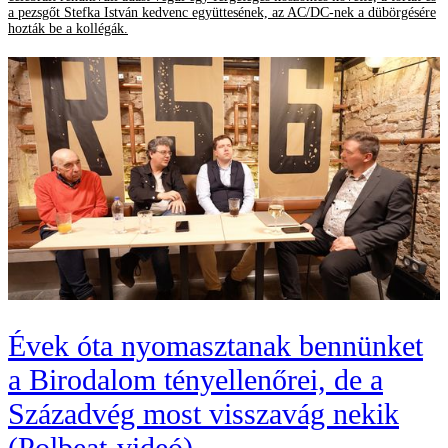
a pezsgőt Stefka István kedvenc együttesének, az AC/DC-nek a dübörgésére
hozták be a kollégák.
Évek óta nyomasztanak bennünket
a Birodalom tényellenőrei, de a
Századvég most visszavág nekik
(Polbeat-videó)