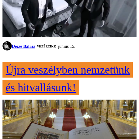
Dezse Balázs
június 15.
VEZÉRCIKK
Újra veszélyben nemzetünk
és hitvallásunk!