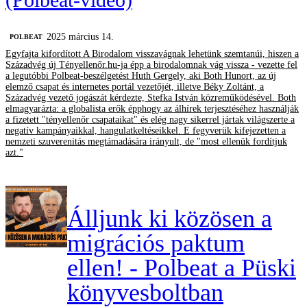
2025 március 14.
‎POLBEAT
Egyfajta kifordított A Birodalom visszavágnak lehetünk szemtanúi, hiszen a
Századvég új Tényellenőr.hu-ja épp a birodalomnak vág vissza - vezette fel
a legutóbbi Polbeat-beszélgetést Huth Gergely, aki Both Hunort, az új
elemző csapat és internetes portál vezetőjét, illetve Béky Zoltánt, a
Századvég vezető jogászát kérdezte, Stefka István közreműködésével. Both
elmagyarázta: a globalista erők épphogy az álhírek terjesztéséhez használják
a fizetett "tényellenőr csapataikat" és elég nagy sikerrel jártak világszerte a
negatív kampányaikkal, hangulatkeltéseikkel. E fegyverük kifejezetten a
nemzeti szuverenitás megtámadására irányult, de "most ellenük fordítjuk
azt."
Álljunk ki közösen a
migrációs paktum
ellen! - Polbeat a Püski
könyvesboltban