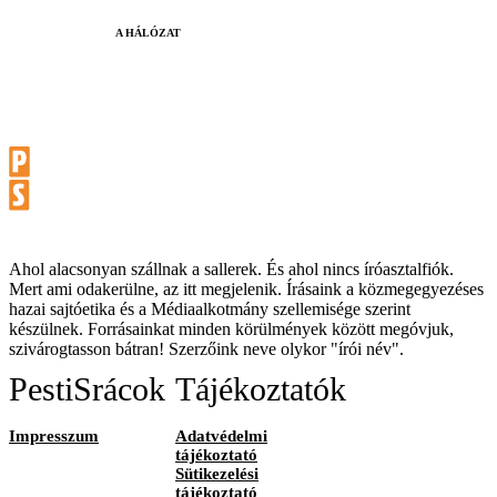
A HÁLÓZAT
Ahol alacsonyan szállnak a sallerek. És ahol nincs íróasztalfiók.
Mert ami odakerülne, az itt megjelenik. Írásaink a közmegegyezéses
hazai sajtóetika és a Médiaalkotmány szellemisége szerint
készülnek. Forrásainkat minden körülmények között megóvjuk,
szivárogtasson bátran! Szerzőink neve olykor "írói név".
PestiSrácok
Tájékoztatók
Impresszum
Adatvédelmi
tájékoztató
Sütikezelési
tájékoztató