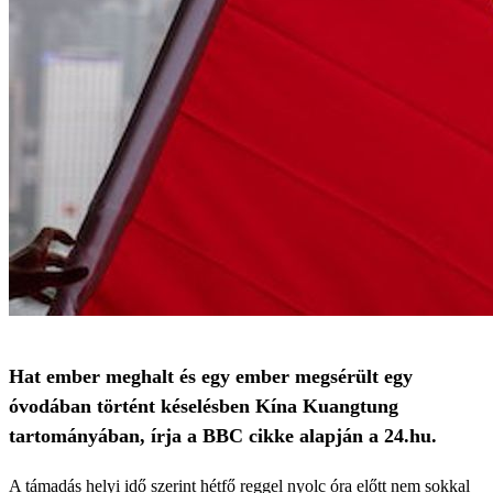
Hat ember meghalt és egy ember megsérült egy
óvodában történt késelésben Kína Kuangtung
tartományában, írja a BBC cikke alapján a 24.hu.
A támadás helyi idő szerint hétfő reggel nyolc óra előtt nem sokkal