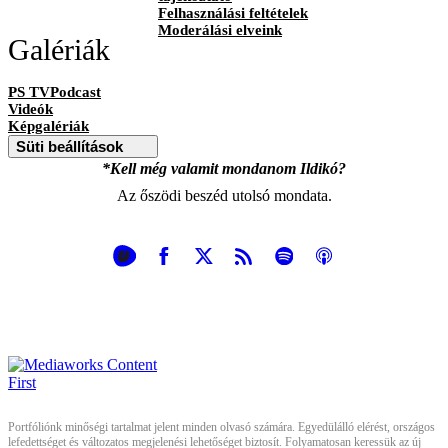
Felhasználási feltételek
Moderálási elveink
Galériák
PS TVPodcast
Videók
Képgalériák
Süti beállítások
*Kell még valamit mondanom Ildikó?
Az őszödi beszéd utolsó mondata.
Portfóliónk minőségi tartalmat jelent minden olvasó számára. Egyedülálló elérést, országos
lefedettséget és változatos megjelenési lehetőséget biztosít. Folyamatosan keressük az új