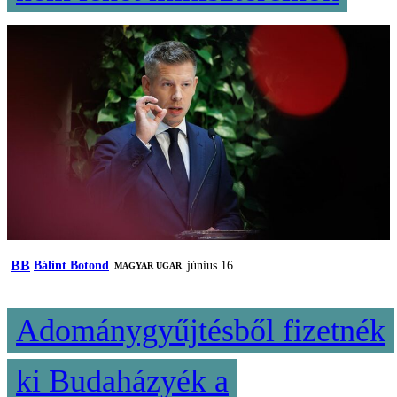
BB
Bálint Botond
június 16.
MAGYAR UGAR
Adománygyűjtésből fizetnék
ki Budaházyék a