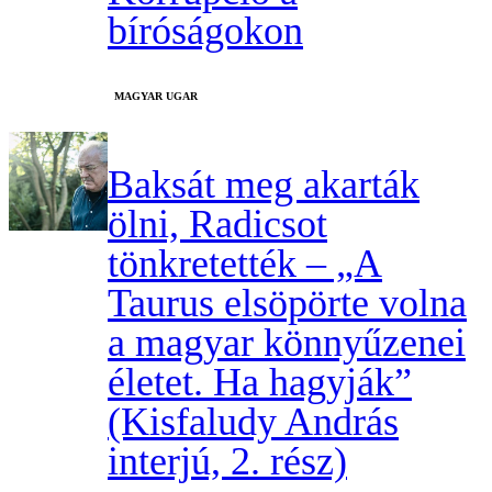
bíróságokon
MAGYAR UGAR
Baksát meg akarták
ölni, Radicsot
tönkretették – „A
Taurus elsöpörte volna
a magyar könnyűzenei
életet. Ha hagyják”
(Kisfaludy András
interjú, 2. rész)