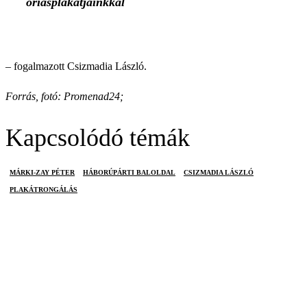
óriásplakátjainkkal
– fogalmazott Csizmadia László.
Forrás, fotó: Promenad24;
Kapcsolódó témák
MÁRKI-ZAY PÉTER
HÁBORÚPÁRTI BALOLDAL
CSIZMADIA LÁSZLÓ
PLAKÁTRONGÁLÁS