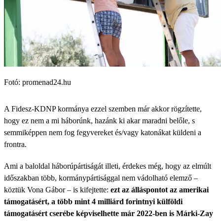
Fotó: promenad24.hu
A Fidesz-KDNP kormánya ezzel szemben már akkor rögzítette,
hogy ez nem a mi háborúnk, hazánk ki akar maradni belőle, s
semmiképpen nem fog fegyvereket és/vagy katonákat küldeni a
frontra.
Ami a baloldal háborúpártiságát illeti, érdekes még, hogy az elmúlt
időszakban több, kormánypártisággal nem vádolható elemző –
köztük Vona Gábor – is kifejtette:
ezt az álláspontot az amerikai
támogatásért, a több mint 4 milliárd forintnyi külföldi
támogatásért cserébe képviselhette már 2022-ben is Márki-Zay