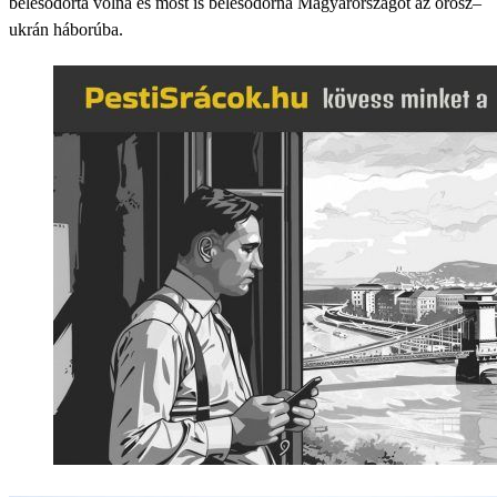
belesodorta volna és most is belesodorná Magyarországot az orosz–
ukrán háborúba.