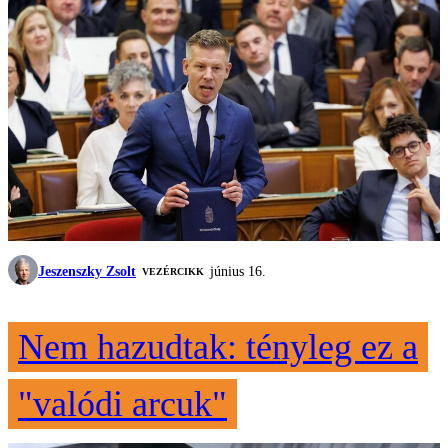
Jeszenszky Zsolt
június 16.
VEZÉRCIKK
Nem hazudtak: tényleg ez a
"valódi arcuk"