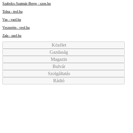
Szabolcs-Szatmár-Bereg - szon.hu
Tolna - teol.hu
Vas - vaol.hu
Veszprém - veol.hu
Zala - zaol.hu
Közélet
Gazdaság
Magazin
Bulvár
Szolgáltatás
Rádió