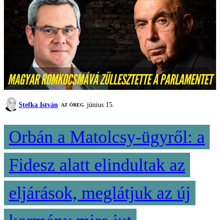
Stefka István
június 15.
AZ ÖREG
Orbán a Matolcsy-ügyről: a
Fidesz alatt elindultak az
eljárások, meglátjuk az új