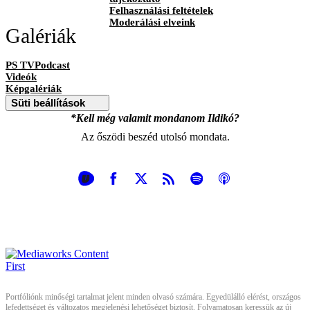
Felhasználási feltételek
Moderálási elveink
Galériák
PS TVPodcast
Videók
Képgalériák
Süti beállítások
*Kell még valamit mondanom Ildikó?
Az őszödi beszéd utolsó mondata.
Portfóliónk minőségi tartalmat jelent minden olvasó számára. Egyedülálló elérést, országos
lefedettséget és változatos megjelenési lehetőséget biztosít. Folyamatosan keressük az új