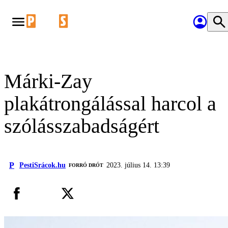
Márki-Zay
plakátrongálással harcol a
szólásszabadságért
P
PestiSrácok.hu
2023. július 14. 13:39
FORRÓ DRÓT