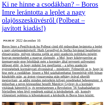
Ki ne hinne a csodákban? – Boros
Imre lerántotta a leplet a nagy
olajösszesküvésről (Polbeat –
javított kiadás!)
2022 december 10.
‎POLBEAT
Boros Imre a PestiSrácok.hu Polbeat című élő műsorában lerántotta a leplet
a nagy olajösszesküvésről. Huth Gergellyel és Stefka Istvánnal beszélgetve
elmagyarázta, milyen játszma zajlik az unió szankciós politikája mögött,
hogyan mesterkedett a magyar olajmulti, a Mol, hogy kikényszerítse az
üzemanyagár-stop feloldását még a kormány által tervezett szilveszteri
időpont előtt, és hogy miként fog megfizetni – a teljes szankciós
nyereségének kormányzati elvonásával – mindezért. Felmerült az is, hogy ki
hisz még a csodákban, hiszen a Mol százhalombattai finomítóját több hónap
küszködés után, az árstop visszavonása után néhány órával sikerült
megjavítani, az addig minden mérnökön kifogó repedéseket behegeszteni. A
műsorban a neves közgazdász beszélt Matolcsy György és a kormány
vitájának hátteréről is, és természetesen a Revolution '56 Szabadságharcos
Sörözőben jelen lévő vendégek ezúttal is kérdezhettek, sőt, komoly
világnézeti polémia is kibontakozott a kérdezők és Boros Imre között.