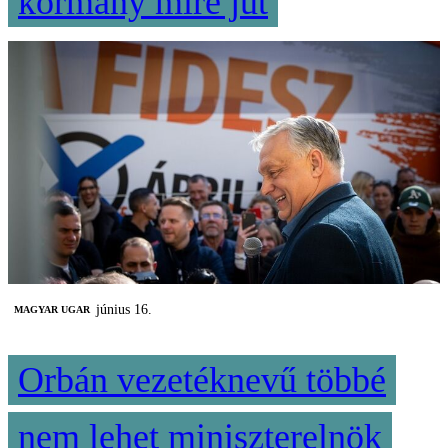
kormány mire jut
június 16.
MAGYAR UGAR
Orbán vezetéknevű többé
nem lehet miniszterelnök