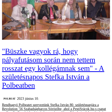
"Büszke vagyok rá, hogy
pályafutásom során nem tettem
rosszat egy kollégámnak sem" - A
születésnapos Stefka István a
Polbeatben
2023 június 10.
‎POLBEAT
Rendhagyó Polbeatet szerveztünk Stefka István 80. születésnapjára a
Revolution '56 Szabadságharcos Sörözőbe, ahol a PestiSrácok.hu-s csapat