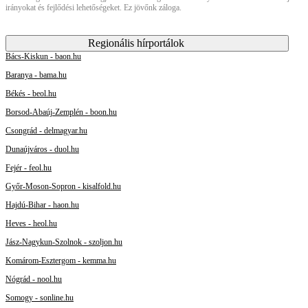
irányokat és fejlődési lehetőségeket. Ez jövőnk záloga.
Regionális hírportálok
Bács-Kiskun - baon.hu
Baranya - bama.hu
Békés - beol.hu
Borsod-Abaúj-Zemplén - boon.hu
Csongrád - delmagyar.hu
Dunaújváros - duol.hu
Fejér - feol.hu
Győr-Moson-Sopron - kisalfold.hu
Hajdú-Bihar - haon.hu
Heves - heol.hu
Jász-Nagykun-Szolnok - szoljon.hu
Komárom-Esztergom - kemma.hu
Nógrád - nool.hu
Somogy - sonline.hu