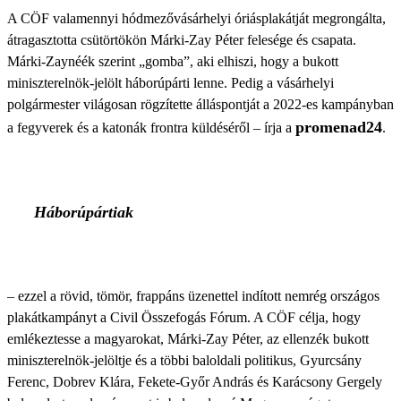
A CÖF valamennyi hódmezővásárhelyi óriásplakátját megrongálta,
átragasztotta csütörtökön Márki-Zay Péter felesége és csapata.
Márki-Zaynéék szerint „gomba”, aki elhiszi, hogy a bukott
miniszterelnök-jelölt háborúpárti lenne. Pedig a vásárhelyi
polgármester világosan rögzítette álláspontját a 2022-es kampányban
promenad24
a fegyverek és a katonák frontra küldéséről – írja a
.
Háborúpártiak
– ezzel a rövid, tömör, frappáns üzenettel indított nemrég országos
plakátkampányt a Civil Összefogás Fórum. A CÖF célja, hogy
emlékeztesse a magyarokat, Márki-Zay Péter, az ellenzék bukott
miniszterelnök-jelöltje és a többi baloldali politikus, Gyurcsány
Ferenc, Dobrev Klára, Fekete-Győr András és Karácsony Gergely