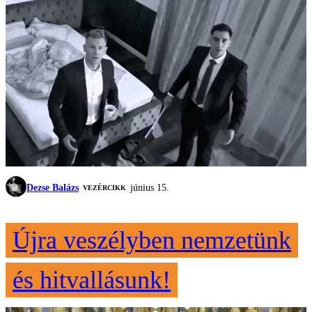
Dezse Balázs
június 15.
VEZÉRCIKK
Újra veszélyben nemzetünk
és hitvallásunk!