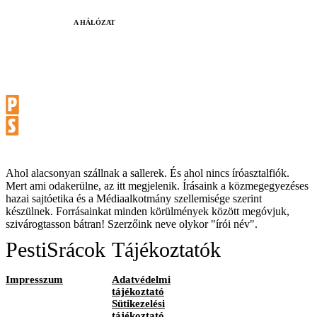
A HÁLÓZAT
Ahol alacsonyan szállnak a sallerek. És ahol nincs íróasztalfiók.
Mert ami odakerülne, az itt megjelenik. Írásaink a közmegegyezéses
hazai sajtóetika és a Médiaalkotmány szellemisége szerint
készülnek. Forrásainkat minden körülmények között megóvjuk,
szivárogtasson bátran! Szerzőink neve olykor "írói név".
PestiSrácok
Tájékoztatók
Impresszum
Adatvédelmi
tájékoztató
Sütikezelési
tájékoztató