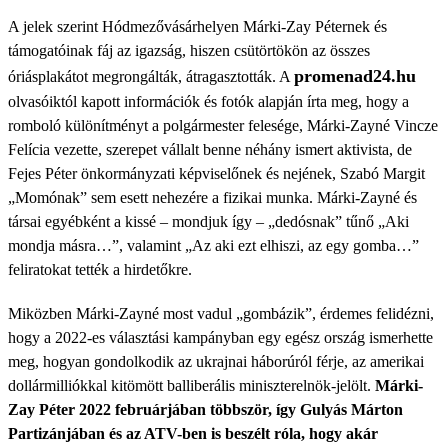
A jelek szerint Hódmezővásárhelyen Márki-Zay Péternek és
támogatóinak fáj az igazság, hiszen csütörtökön az összes
promenad24.hu
óriásplakátot megrongálták, átragasztották. A
olvasóiktól kapott információk és fotók alapján írta meg, hogy a
romboló különítményt a polgármester felesége, Márki-Zayné Vincze
Felícia vezette, szerepet vállalt benne néhány ismert aktivista, de
Fejes Péter önkormányzati képviselőnek és nejének, Szabó Margit
„Momónak” sem esett nehezére a fizikai munka. Márki-Zayné és
társai egyébként a kissé – mondjuk így – „dedósnak” tűnő „Aki
mondja másra…”, valamint „Az aki ezt elhiszi, az egy gomba…”
feliratokat tették a hirdetőkre.
Miközben Márki-Zayné most vadul „gombázik”, érdemes felidézni,
hogy a 2022-es választási kampányban egy egész ország ismerhette
meg, hogyan gondolkodik az ukrajnai háborúról férje, az amerikai
dollármilliókkal kitömött balliberális miniszterelnök-jelölt.
Márki-
Zay Péter 2022 februárjában többször, így Gulyás Márton
Partizánjában és az ATV-ben is beszélt róla, hogy akár