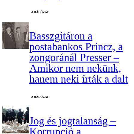
A HÁLÓZAT
Basszgitáron a
postabankos Princz, a
zongoránál Presser –
Amikor nem nekünk,
hanem neki írták a dalt
A HÁLÓZAT
Jog és jogtalanság –
Korrupció a