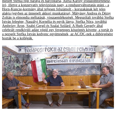
mellett Stefka régi barátja és harcostársa, Alexa Károly irodalomtörténész,
író, illetve a konzervatív televíziózás nagy, a rendszerváltoztatás utáni - a
Horn-Kuncze-kormány által teljesen felszámolt - korszakának két jeles
alakja (egyben az ünnepelt akkori munkatársa), Mátyássy Andrea és Dézsy
Zoltán is elmondta méltatását, visszaemlékezését. Megszólalt továbbá Stefka
István felesége, Naszályi Kornélia és egyik lánya, Stefka Nóra, továbbá
Ambrózy Áron, Szabó Gergő és Szalai Szilárd. A Huth Gergely által
celebrált rendkívüli adást végül egy fergeteges köszöntés követte, a tortát és
a pezsgőt Stefka István kedvenc együttesének, az AC/DC-nek a dübörgésére
hozták be a kollégák.