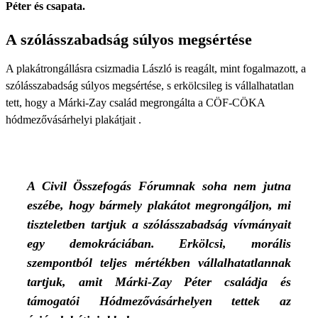
Péter és csapata.
A szólásszabadság súlyos megsértése
A plakátrongállásra csizmadia László is reagált, mint fogalmazott, a
szólásszabadság súlyos megsértése, s erkölcsileg is vállalhatatlan
tett, hogy a Márki-Zay család megrongálta a CÖF-CÖKA
hódmezővásárhelyi plakátjait .
A Civil Összefogás Fórumnak soha nem jutna
eszébe, hogy bármely plakátot megrongáljon, mi
tiszteletben tartjuk a szólásszabadság vívmányait
egy demokráciában. Erkölcsi, morális
szempontból teljes mértékben vállalhatatlannak
tartjuk, amit Márki-Zay Péter családja és
támogatói Hódmezővásárhelyen tettek az