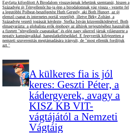
Egyfajta kifordított A Birodalom visszavágnak lehetünk szemtanúi, hiszen a
Századvég új Tényellenőr.hu-ja épp a birodalomnak vág vissza - vezette fel
a legutóbbi Polbeat-beszélgetést Huth Gergely, aki Both Hunort, az új
elemző csapat és internetes portál vezetőjét, illetve Béky Zoltánt, a
Századvég vezető jogászát kérdezte, Stefka István közreműködésével. Both
elmagyarázta: a globalista erők épphogy az álhírek terjesztéséhez használják
a fizetett "tényellenőr csapataikat" és elég nagy sikerrel jártak világszerte a
negatív kampányaikkal, hangulatkeltéseikkel. E fegyverük kifejezetten a
nemzeti szuverenitás megtámadására irányult, de "most ellenük fordítjuk
azt."
A külkeres fia is jól
keres: Geszti Péter, a
kádergyerek, avagy a
KISZ KB VIT-
vágtájától a Nemzeti
Vágtáig