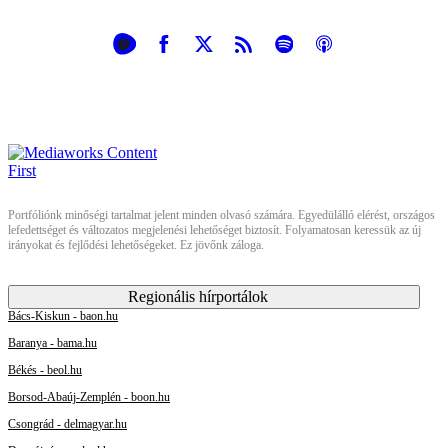
Portfóliónk minőségi tartalmat jelent minden olvasó számára. Egyedülálló elérést, országos
lefedettséget és változatos megjelenési lehetőséget biztosít. Folyamatosan keressük az új
irányokat és fejlődési lehetőségeket. Ez jövőnk záloga.
Regionális hírportálok
Bács-Kiskun - baon.hu
Baranya - bama.hu
Békés - beol.hu
Borsod-Abaúj-Zemplén - boon.hu
Csongrád - delmagyar.hu