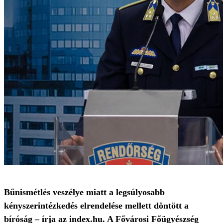
Bűnismétlés veszélye miatt a legsúlyosabb
kényszerintézkedés elrendelése mellett döntött a
bíróság – írja az index.hu. A Fővárosi Főügyészség