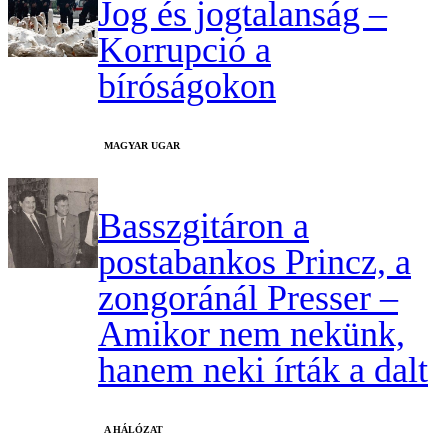
Jog és jogtalanság –
Korrupció a
bíróságokon
MAGYAR UGAR
Basszgitáron a
postabankos Princz, a
zongoránál Presser –
Amikor nem nekünk,
hanem neki írták a dalt
A HÁLÓZAT