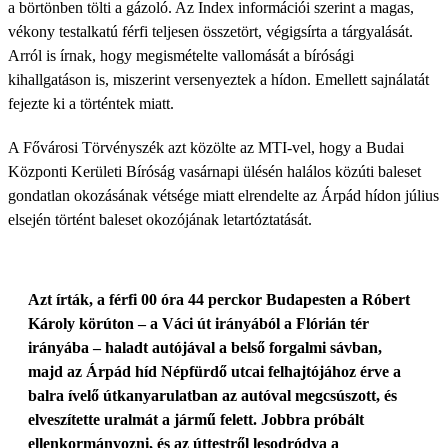
a börtönben tölti a gázoló. Az Index információi szerint a magas,
vékony testalkatú férfi teljesen összetört, végigsírta a tárgyalását.
Arról is írnak, hogy megismételte vallomását a bírósági
kihallgatáson is, miszerint versenyeztek a hídon. Emellett sajnálatát
fejezte ki a történtek miatt.
A Fővárosi Törvényszék azt közölte az MTI-vel, hogy a Budai
Központi Kerületi Bíróság vasárnapi ülésén halálos közúti baleset
gondatlan okozásának vétsége miatt elrendelte az Árpád hídon július
elsején történt baleset okozójának letartóztatását.
Azt írták, a férfi 00 óra 44 perckor Budapesten a Róbert
Károly körúton – a Váci út irányából a Flórián tér
irányába – haladt autójával a belső forgalmi sávban,
majd az Árpád híd Népfürdő utcai felhajtójához érve a
balra ívelő útkanyarulatban az autóval megcsúszott, és
elveszítette uralmát a jármű felett. Jobbra próbált
ellenkormányozni, és az úttestről lesodródva a