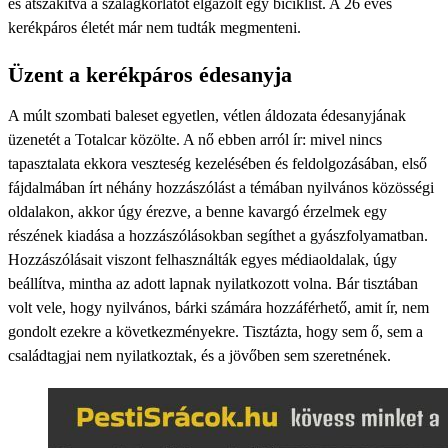
és átszakítva a szalagkorlátot elgázolt egy biciklist. A 26 éves
kerékpáros életét már nem tudták megmenteni.
Üzent a kerékpáros édesanyja
A múlt szombati baleset egyetlen, vétlen áldozata édesanyjának
üzenetét a Totalcar közölte. A nő ebben arról ír: mivel nincs
tapasztalata ekkora veszteség kezelésében és feldolgozásában, első
fájdalmában írt néhány hozzászólást a témában nyilvános közösségi
oldalakon, akkor úgy érezve, a benne kavargó érzelmek egy
részének kiadása a hozzászólásokban segíthet a gyászfolyamatban.
Hozzászólásait viszont felhasználták egyes médiaoldalak, úgy
beállítva, mintha az adott lapnak nyilatkozott volna. Bár tisztában
volt vele, hogy nyilvános, bárki számára hozzáférhető, amit ír, nem
gondolt ezekre a következményekre. Tisztázta, hogy sem ő, sem a
családtagjai nem nyilatkoztak, és a jövőben sem szeretnének.