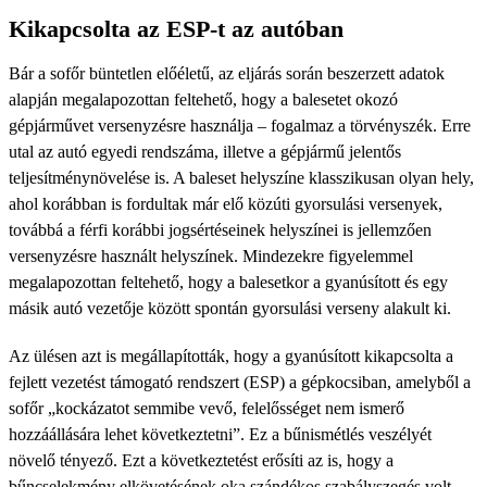
Kikapcsolta az ESP-t az autóban
Bár a sofőr büntetlen előéletű, az eljárás során beszerzett adatok
alapján megalapozottan feltehető, hogy a balesetet okozó
gépjárművet versenyzésre használja – fogalmaz a törvényszék. Erre
utal az autó egyedi rendszáma, illetve a gépjármű jelentős
teljesítménynövelése is. A baleset helyszíne klasszikusan olyan hely,
ahol korábban is fordultak már elő közúti gyorsulási versenyek,
továbbá a férfi korábbi jogsértéseinek helyszínei is jellemzően
versenyzésre használt helyszínek. Mindezekre figyelemmel
megalapozottan feltehető, hogy a balesetkor a gyanúsított és egy
másik autó vezetője között spontán gyorsulási verseny alakult ki.
Az ülésen azt is megállapították, hogy a gyanúsított kikapcsolta a
fejlett vezetést támogató rendszert (ESP) a gépkocsiban, amelyből a
sofőr „kockázatot semmibe vevő, felelősséget nem ismerő
hozzáállására lehet következtetni”. Ez a bűnismétlés veszélyét
növelő tényező. Ezt a következtetést erősíti az is, hogy a
bűncselekmény elkövetésének oka szándékos szabályszegés volt,