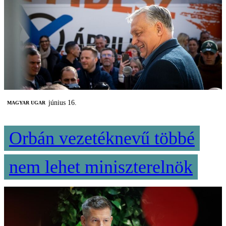
június 16.
MAGYAR UGAR
Orbán vezetéknevű többé
nem lehet miniszterelnök