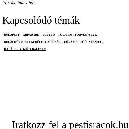
Forrás: index.hu
Kapcsolódó témák
BUDAPEST
ÁRPÁD HÍD
VEZETŐ
FŐVÁROSI TÖRVÉNYSZÉK
BUDAI KÖZPONTI KERÜLETI BÍRÓSÁG
FŐVÁROSI FŐÜGYÉSZSÉG
HALÁLOS KÖZÚTI BALESET
Iratkozz fel a pestisracok.hu