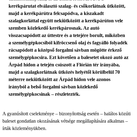
kerékpárutat elválasztó szalag- és csőkorlátnak ütközött,
majd a kerékpárútra felcsapódva, a kiszakadt
szalagkorláttal együtt nekiütközött a kerékpárúton vele
szemben közlekedő kerékpárosnak. Az autó
visszacsapódott az úttestre és a tetejére borult, miközben
a személygépkocsiból kifröccsenő olaj és fagyálló folyadék
rácsapódott a középső forgalmi sávban mögötte érkező
személygépkocsira. Ezt követően a balesetet okozó autó az
Árpád hídon a tetején csúszott a Flórián tér irányába,
majd a szalagkorlátnak ütközés helyétől körülbelül 70
méterre nekiütközött az Árpád hídon vele azonos
irányból a belső forgalmi sávban közlekedő
személygépkocsinak – részletezték.
A gyanúsított cselekménye – bizonyítottság esetén – halálos közúti
baleset gondatlan okozásának vétsége megállapítására alkalmas –
írták közleményükben.