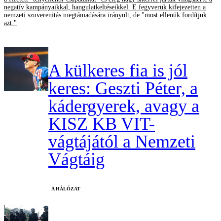
negatív kampányaikkal, hangulatkeltéseikkel. E fegyverük kifejezetten a
nemzeti szuverenitás megtámadására irányult, de "most ellenük fordítjuk
azt."
A külkeres fia is jól
keres: Geszti Péter, a
kádergyerek, avagy a
KISZ KB VIT-
vágtájától a Nemzeti
Vágtáig
A HÁLÓZAT