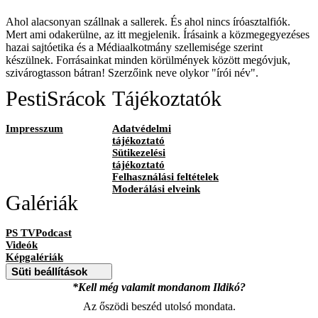
Ahol alacsonyan szállnak a sallerek. És ahol nincs íróasztalfiók.
Mert ami odakerülne, az itt megjelenik. Írásaink a közmegegyezéses
hazai sajtóetika és a Médiaalkotmány szellemisége szerint
készülnek. Forrásainkat minden körülmények között megóvjuk,
szivárogtasson bátran! Szerzőink neve olykor "írói név".
PestiSrácok
Tájékoztatók
Impresszum
Adatvédelmi
tájékoztató
Sütikezelési
tájékoztató
Felhasználási feltételek
Moderálási elveink
Galériák
PS TVPodcast
Videók
Képgalériák
Süti beállítások
*Kell még valamit mondanom Ildikó?
Az őszödi beszéd utolsó mondata.