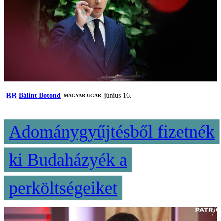
BB
Bálint Botond
június 16.
MAGYAR UGAR
Adománygyűjtésből fizetnék
ki Budaházyék a
perköltségeiket