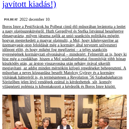
javított kiadás!)
2022 december 10.
‎POLBEAT
Boros Imre a PestiSrácok.hu Polbeat című élő műsorában lerántotta a leplet
a nagy olajösszesküvésről. Huth Gergellyel és Stefka Istvánnal beszélgetve
elmagyarázta, milyen játszma zajlik az unió szankciós politikája mögött,
hogyan mesterkedett a magyar olajmulti, a Mol, hogy kikényszerítse az
üzemanyagár-stop feloldását még a kormány által tervezett szilveszteri
időpont előtt, és hogy miként fog megfizetni – a teljes szankciós
nyereségének kormányzati elvonásával – mindezért. Felmerült az is, hogy ki
hisz még a csodákban, hiszen a Mol százhalombattai finomítóját több hónap
küszködés után, az árstop visszavonása után néhány órával sikerült
megjavítani, az addig minden mérnökön kifogó repedéseket behegeszteni. A
műsorban a neves közgazdász beszélt Matolcsy György és a kormány
vitájának hátteréről is, és természetesen a Revolution '56 Szabadságharcos
Sörözőben jelen lévő vendégek ezúttal is kérdezhettek, sőt, komoly
világnézeti polémia is kibontakozott a kérdezők és Boros Imre között.