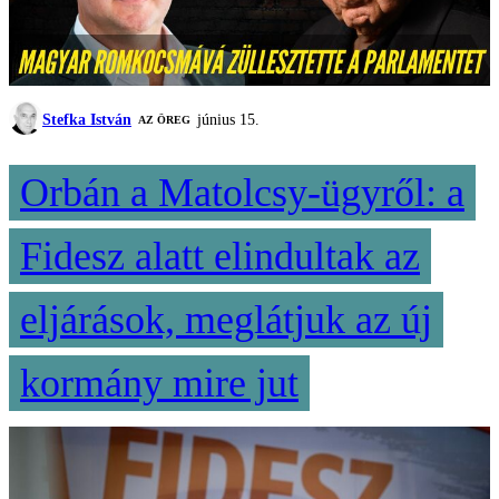
Stefka István
június 15.
AZ ÖREG
Orbán a Matolcsy-ügyről: a
Fidesz alatt elindultak az
eljárások, meglátjuk az új
kormány mire jut