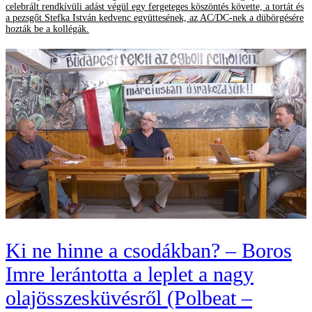
celebrált rendkívüli adást végül egy fergeteges köszöntés követte, a tortát és
a pezsgőt Stefka István kedvenc együttesének, az AC/DC-nek a dübörgésére
hozták be a kollégák.
Ki ne hinne a csodákban? – Boros
Imre lerántotta a leplet a nagy
olajösszesküvésről (Polbeat –