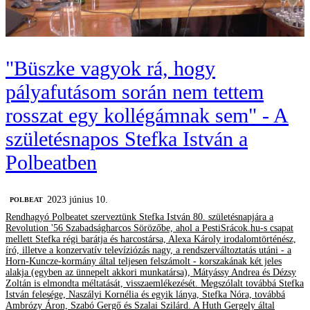
"Büszke vagyok rá, hogy
pályafutásom során nem tettem
rosszat egy kollégámnak sem" - A
születésnapos Stefka István a
Polbeatben
2023 június 10.
‎POLBEAT
Rendhagyó Polbeatet szerveztünk Stefka István 80. születésnapjára a
Revolution '56 Szabadságharcos Sörözőbe, ahol a PestiSrácok.hu-s csapat
mellett Stefka régi barátja és harcostársa, Alexa Károly irodalomtörténész,
író, illetve a konzervatív televíziózás nagy, a rendszerváltoztatás utáni - a
Horn-Kuncze-kormány által teljesen felszámolt - korszakának két jeles
alakja (egyben az ünnepelt akkori munkatársa), Mátyássy Andrea és Dézsy
Zoltán is elmondta méltatását, visszaemlékezését. Megszólalt továbbá Stefka
István felesége, Naszályi Kornélia és egyik lánya, Stefka Nóra, továbbá
Ambrózy Áron, Szabó Gergő és Szalai Szilárd. A Huth Gergely által