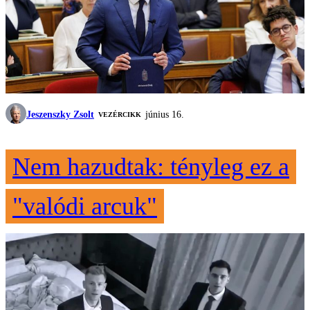
Jeszenszky Zsolt
június 16.
VEZÉRCIKK
Nem hazudtak: tényleg ez a
"valódi arcuk"