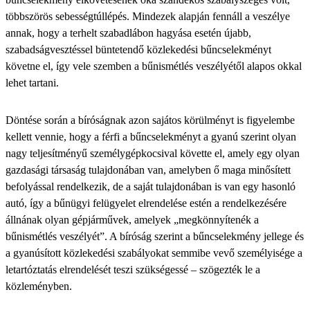
többszörös sebességtúllépés. Mindezek alapján fennáll a veszélye
annak, hogy a terhelt szabadlábon hagyása esetén újabb,
szabadságvesztéssel büntetendő közlekedési bűncselekményt
követne el, így vele szemben a bűnismétlés veszélyétől alapos okkal
lehet tartani.
Döntése során a bíróságnak azon sajátos körülményt is figyelembe
kellett vennie, hogy a férfi a bűncselekményt a gyanú szerint olyan
nagy teljesítményű személygépkocsival követte el, amely egy olyan
gazdasági társaság tulajdonában van, amelyben ő maga minősített
befolyással rendelkezik, de a saját tulajdonában is van egy hasonló
autó, így a bűnügyi felügyelet elrendelése estén a rendelkezésére
állnának olyan gépjárművek, amelyek „megkönnyítenék a
bűnismétlés veszélyét”. A bíróság szerint a bűncselekmény jellege és
a gyanúsított közlekedési szabályokat semmibe vevő személyisége a
letartóztatás elrendelését teszi szükségessé – szögezték le a
közleményben.