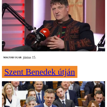
június 15.
MAGYAR UGAR
Szent Benedek útján