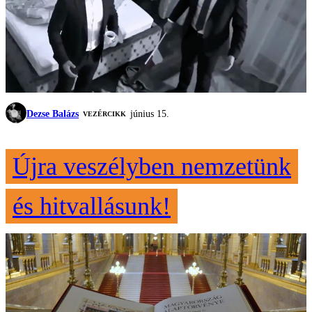
Dezse Balázs
június 15.
VEZÉRCIKK
Újra veszélyben nemzetünk
és hitvallásunk!