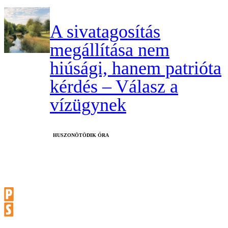
A sivatagosítás
megállítása nem
hiúsági, hanem patrióta
kérdés – Válasz a
vízügynek
HUSZONÖTÖDIK ÓRA