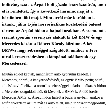
indítványozta az Árpád hídi gázoló letartóztatását, amit
el is rendeltek, így a következő harminc napját a
börtönben tölti majd. Mint arról már korábban is
írtunk, július 1-jén horrorisztikus közlekedési baleset
történt az Árpád hídon a hajnali órákban. A szemtanúk
szerint spontán versenyzés alakult ki két BMW és egy
Mercedes között a Róbert Károly körúton. A két
BMW-s nagy sebességgel száguldott, amikor a Teve
utcai kereszteződésben a lámpánál találkoztak egy
Mercedesszel.
Miután zöldet kaptak, mindhárom autó gyorsulni kezdett, a
Mercedes jobbról, a kanyarodósávból, az egyik BMW pedig balról,
a belső sávból előzte a normális sebességgel haladó autókat. A hídon
a Mercedes száguldott elöl, őt követték a BMW-k. A 690 lóerős
Mercedes AMG az Árpád hídon haladt a budai irányban, amikor a
sofőr elvesztette az uralmát az autó felett, majd többször megpördült,