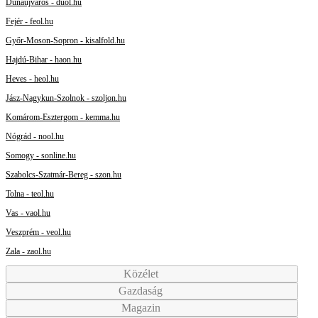
Dunaújváros - duol.hu
Fejér - feol.hu
Győr-Moson-Sopron - kisalfold.hu
Hajdú-Bihar - haon.hu
Heves - heol.hu
Jász-Nagykun-Szolnok - szoljon.hu
Komárom-Esztergom - kemma.hu
Nógrád - nool.hu
Somogy - sonline.hu
Szabolcs-Szatmár-Bereg - szon.hu
Tolna - teol.hu
Vas - vaol.hu
Veszprém - veol.hu
Zala - zaol.hu
Közélet
Gazdaság
Magazin