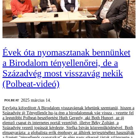
Évek óta nyomasztanak bennünket
a Birodalom tényellenőrei, de a
Századvég most visszavág nekik
(Polbeat-videó)
2025 március 14.
‎POLBEAT
Egyfajta kifordított A Birodalom visszavágnak lehetünk szemtanúi, hiszen a
Századvég új Tényellenőr.hu-ja épp a birodalomnak vág vissza - vezette fel
a legutóbbi Polbeat-beszélgetést Huth Gergely, aki Both Hunort, az új
elemző csapat és internetes portál vezetőjét, illetve Béky Zoltánt, a
Századvég vezető jogászát kérdezte, Stefka István közreműködésével. Both
elmagyarázta: a globalista erők épphogy az álhírek terjesztéséhez használják
a fizetett "tényellenőr csapataikat" és elég nagy sikerrel jártak világszerte a