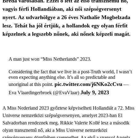
Breda városában. Ezzel ő lett az első transznemű nő,
vagyis férfi Hollandiában, aki női szépségversenyt
nyert. Az udvarhölgye a 26 éves Nathalie Mogbelzada
lesz. Tehát ha jól értjük, a hollandok egy olyan férfit
képzelnek a legszebb nőnek, aki nőnek képzeli magát.
A man just won “Miss Netherlands” 2023.
Considering the fact that we live in a post-Truth world, I wasn’t
even expecting anything else. It’s all so predictable and
pic.twitter.com/j6NKo2cCvu
unoriginal at this point.
—
July 9, 2023
Eva Vlaardingerbroek (@EvaVlaar)
A Miss Nederland 2023 győztese képviselheti Hollandiát a 72. Miss
Universe nemzetközi szépségversenyen, amelyet 2023-ban El
Salvadorban rendeznek meg. Rikkie Valerie Kollé lesz a második
olyan transznemű nő, aki a Miss Universe nemzetközi
szépségverseny döntőjében szerepelhet. Az első a spanyol Angela