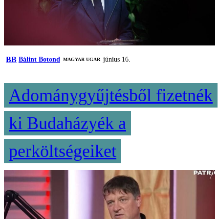
BB
Bálint Botond
június 16.
MAGYAR UGAR
Adománygyűjtésből fizetnék
ki Budaházyék a
perköltségeiket