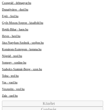
Csongrád - delmagyar.hu
Dunaújváros - duol.hu
Fejér - feol.hu
Győr-Moson-Sopron - kisalfold.hu
Hajdú-Bihar - haon.hu
Heves - heol.hu
Jász-Nagykun-Szolnok - szoljon.hu
Komárom-Esztergom - kemma.hu
Nógrád - nool.hu
Somogy - sonline.hu
Szabolcs-Szatmár-Bereg - szon.hu
Tolna - teol.hu
Vas - vaol.hu
Veszprém - veol.hu
Zala - zaol.hu
Közélet
Gazdaság