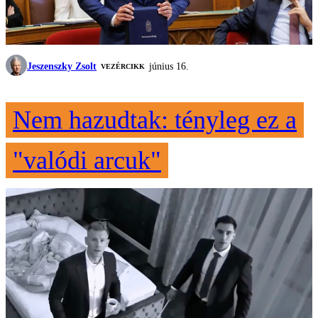
Jeszenszky Zsolt
június 16.
VEZÉRCIKK
Nem hazudtak: tényleg ez a
"valódi arcuk"