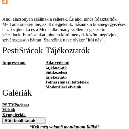
Ahol alacsonyan szállnak a sallerek. És ahol nincs íróasztalfiók.
Mert ami odakerülne, az itt megjelenik. Írásaink a közmegegyezéses
hazai sajtóetika és a Médiaalkotmány szellemisége szerint
készülnek. Forrásainkat minden körülmények között megóvjuk,
szivárogtasson bátran! Szerzőink neve olykor "írói név".
PestiSrácok
Tájékoztatók
Impresszum
Adatvédelmi
tájékoztató
Sütikezelési
tájékoztató
Felhasználási feltételek
Moderálási elveink
Galériák
PS TVPodcast
Videók
Képgalériák
Süti beállítások
*Kell még valamit mondanom Ildikó?