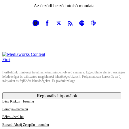
Az őszödi beszéd utolsó mondata.
Portfóliónk minőségi tartalmat jelent minden olvasó számára. Egyedülálló elérést, országos
lefedettséget és változatos megjelenési lehetőséget biztosít. Folyamatosan keressük az új
irányokat és fejlődési lehetőségeket. Ez jövőnk záloga.
Regionális hírportálok
Bács-Kiskun - baon.hu
Baranya - bama.hu
Békés - beol.hu
Borsod-Abaúj-Zemplén - boon.hu