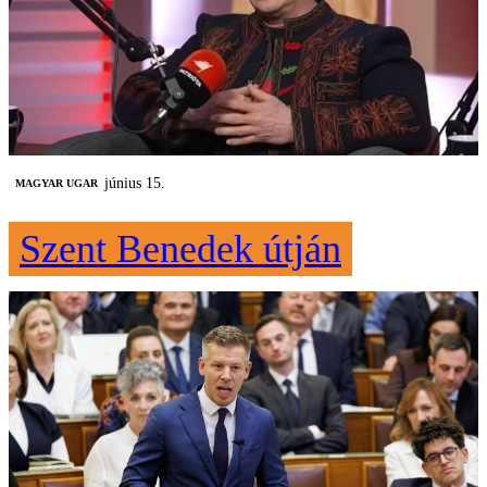
június 15.
MAGYAR UGAR
Szent Benedek útján