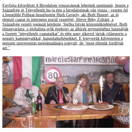
Egyfajta kifordított A Birodalom visszavágnak lehetünk szemtanúi, hiszen a
Századvég új Tényellenőr.hu-ja épp a birodalomnak vág vissza - vezette fel
a legutóbbi Polbeat-beszélgetést Huth Gergely, aki Both Hunort, az új
elemző csapat és internetes portál vezetőjét, illetve Béky Zoltánt, a
Századvég vezető jogászát kérdezte, Stefka István közreműködésével. Both
elmagyarázta: a globalista erők épphogy az álhírek terjesztéséhez használják
a fizetett "tényellenőr csapataikat" és elég nagy sikerrel jártak világszerte a
negatív kampányaikkal, hangulatkeltéseikkel. E fegyverük kifejezetten a
nemzeti szuverenitás megtámadására irányult, de "most ellenük fordítjuk
azt."