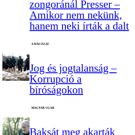
zongoránál Presser –
Amikor nem nekünk,
hanem neki írták a dalt
A HÁLÓZAT
Jog és jogtalanság –
Korrupció a
bíróságokon
MAGYAR UGAR
Baksát meg akarták