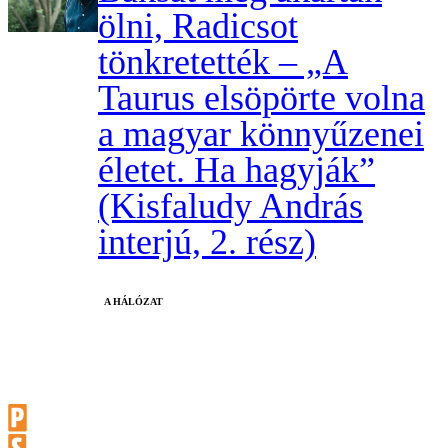
ölni, Radicsot
tönkretették – „A
Taurus elsöpörte volna
a magyar könnyűzenei
életet. Ha hagyják”
(Kisfaludy András
interjú, 2. rész)
A HÁLÓZAT