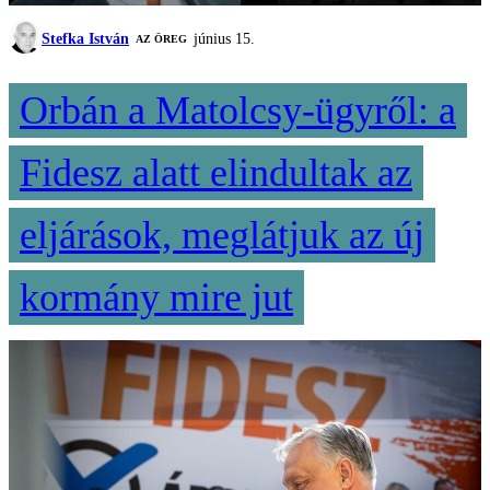
Stefka István
június 15.
AZ ÖREG
Orbán a Matolcsy-ügyről: a
Fidesz alatt elindultak az
eljárások, meglátjuk az új
kormány mire jut