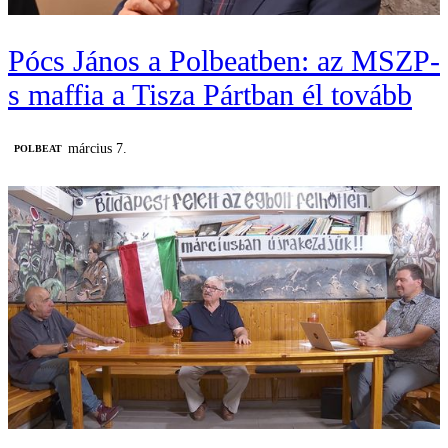
Pócs János a Polbeatben: az MSZP-
s maffia a Tisza Pártban él tovább
március 7.
‎POLBEAT