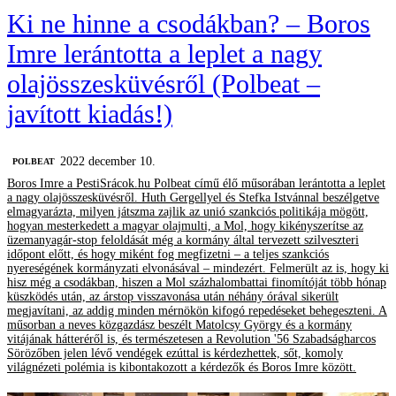
Ki ne hinne a csodákban? – Boros
Imre lerántotta a leplet a nagy
olajösszesküvésről (Polbeat –
javított kiadás!)
2022 december 10.
‎POLBEAT
Boros Imre a PestiSrácok.hu Polbeat című élő műsorában lerántotta a leplet
a nagy olajösszesküvésről. Huth Gergellyel és Stefka Istvánnal beszélgetve
elmagyarázta, milyen játszma zajlik az unió szankciós politikája mögött,
hogyan mesterkedett a magyar olajmulti, a Mol, hogy kikényszerítse az
üzemanyagár-stop feloldását még a kormány által tervezett szilveszteri
időpont előtt, és hogy miként fog megfizetni – a teljes szankciós
nyereségének kormányzati elvonásával – mindezért. Felmerült az is, hogy ki
hisz még a csodákban, hiszen a Mol százhalombattai finomítóját több hónap
küszködés után, az árstop visszavonása után néhány órával sikerült
megjavítani, az addig minden mérnökön kifogó repedéseket behegeszteni. A
műsorban a neves közgazdász beszélt Matolcsy György és a kormány
vitájának hátteréről is, és természetesen a Revolution '56 Szabadságharcos
Sörözőben jelen lévő vendégek ezúttal is kérdezhettek, sőt, komoly
világnézeti polémia is kibontakozott a kérdezők és Boros Imre között.