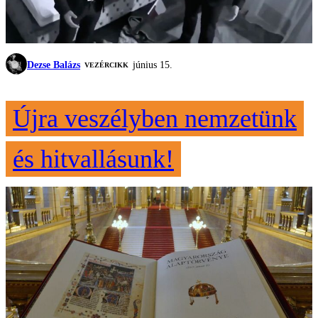
Dezse Balázs
június 15.
VEZÉRCIKK
Újra veszélyben nemzetünk
és hitvallásunk!