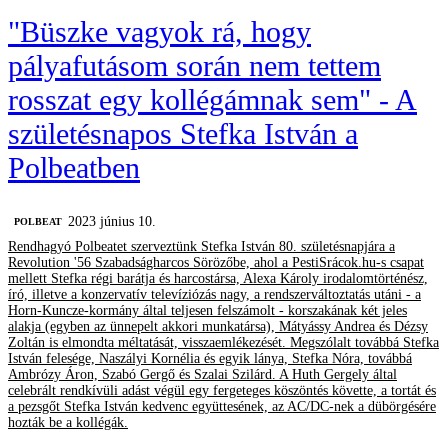
"Büszke vagyok rá, hogy
pályafutásom során nem tettem
rosszat egy kollégámnak sem" - A
születésnapos Stefka István a
Polbeatben
2023 június 10.
‎POLBEAT
Rendhagyó Polbeatet szerveztünk Stefka István 80. születésnapjára a
Revolution '56 Szabadságharcos Sörözőbe, ahol a PestiSrácok.hu-s csapat
mellett Stefka régi barátja és harcostársa, Alexa Károly irodalomtörténész,
író, illetve a konzervatív televíziózás nagy, a rendszerváltoztatás utáni - a
Horn-Kuncze-kormány által teljesen felszámolt - korszakának két jeles
alakja (egyben az ünnepelt akkori munkatársa), Mátyássy Andrea és Dézsy
Zoltán is elmondta méltatását, visszaemlékezését. Megszólalt továbbá Stefka
István felesége, Naszályi Kornélia és egyik lánya, Stefka Nóra, továbbá
Ambrózy Áron, Szabó Gergő és Szalai Szilárd. A Huth Gergely által
celebrált rendkívüli adást végül egy fergeteges köszöntés követte, a tortát és
a pezsgőt Stefka István kedvenc együttesének, az AC/DC-nek a dübörgésére
hozták be a kollégák.