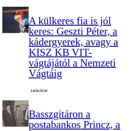
A külkeres fia is jól
keres: Geszti Péter, a
kádergyerek, avagy a
KISZ KB VIT-
vágtájától a Nemzeti
Vágtáig
A HÁLÓZAT
Basszgitáron a
postabankos Princz, a