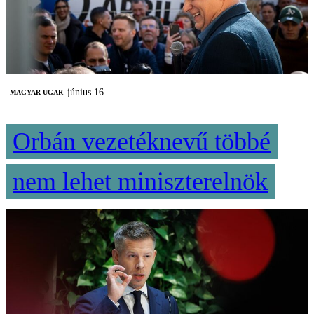
június 16.
MAGYAR UGAR
Orbán vezetéknevű többé
nem lehet miniszterelnök