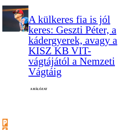
A külkeres fia is jól
keres: Geszti Péter, a
kádergyerek, avagy a
KISZ KB VIT-
vágtájától a Nemzeti
Vágtáig
A HÁLÓZAT