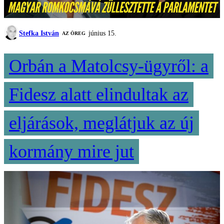
Stefka István
június 15.
AZ ÖREG
Orbán a Matolcsy-ügyről: a
Fidesz alatt elindultak az
eljárások, meglátjuk az új
kormány mire jut