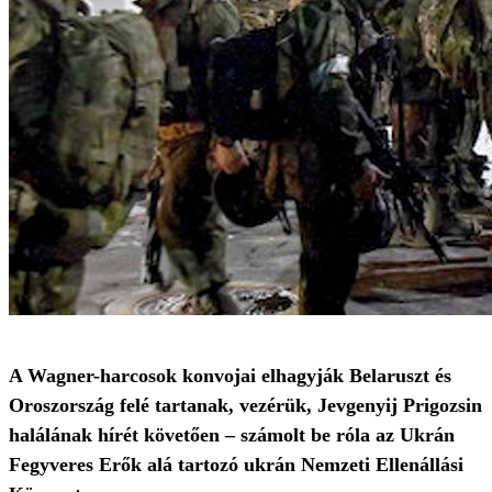
A Wagner-harcosok konvojai elhagyják Belaruszt és
Oroszország felé tartanak, vezérük, Jevgenyij Prigozsin
halálának hírét követően – számolt be róla az Ukrán
Fegyveres Erők alá tartozó ukrán Nemzeti Ellenállási