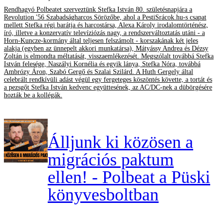
Rendhagyó Polbeatet szerveztünk Stefka István 80. születésnapjára a
Revolution '56 Szabadságharcos Sörözőbe, ahol a PestiSrácok.hu-s csapat
mellett Stefka régi barátja és harcostársa, Alexa Károly irodalomtörténész,
író, illetve a konzervatív televíziózás nagy, a rendszerváltoztatás utáni - a
Horn-Kuncze-kormány által teljesen felszámolt - korszakának két jeles
alakja (egyben az ünnepelt akkori munkatársa), Mátyássy Andrea és Dézsy
Zoltán is elmondta méltatását, visszaemlékezését. Megszólalt továbbá Stefka
István felesége, Naszályi Kornélia és egyik lánya, Stefka Nóra, továbbá
Ambrózy Áron, Szabó Gergő és Szalai Szilárd. A Huth Gergely által
celebrált rendkívüli adást végül egy fergeteges köszöntés követte, a tortát és
a pezsgőt Stefka István kedvenc együttesének, az AC/DC-nek a dübörgésére
hozták be a kollégák.
Álljunk ki közösen a
migrációs paktum
ellen! - Polbeat a Püski
könyvesboltban