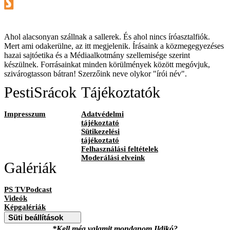
Ahol alacsonyan szállnak a sallerek. És ahol nincs íróasztalfiók.
Mert ami odakerülne, az itt megjelenik. Írásaink a közmegegyezéses
hazai sajtóetika és a Médiaalkotmány szellemisége szerint
készülnek. Forrásainkat minden körülmények között megóvjuk,
szivárogtasson bátran! Szerzőink neve olykor "írói név".
PestiSrácok
Tájékoztatók
Impresszum
Adatvédelmi
tájékoztató
Sütikezelési
tájékoztató
Felhasználási feltételek
Moderálási elveink
Galériák
PS TVPodcast
Videók
Képgalériák
Süti beállítások
*Kell még valamit mondanom Ildikó?