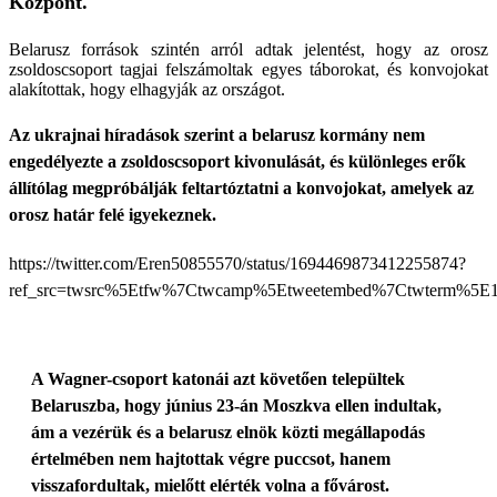
Központ.
Belarusz források szintén arról adtak jelentést, hogy az orosz
zsoldoscsoport tagjai felszámoltak egyes táborokat, és konvojokat
alakítottak, hogy elhagyják az országot.
Az ukrajnai híradások szerint a belarusz kormány nem
engedélyezte a zsoldoscsoport kivonulását, és különleges erők
állítólag megpróbálják feltartóztatni a konvojokat, amelyek az
orosz határ felé igyekeznek.
https://twitter.com/Eren50855570/status/1694469873412255874?
ref_src=twsrc%5Etfw%7Ctwcamp%5Etweetembed%7Ctwterm%5E16
A Wagner-csoport katonái azt követően települtek
Belaruszba, hogy június 23-án Moszkva ellen indultak,
ám a vezérük és a belarusz elnök közti megállapodás
értelmében nem hajtottak végre puccsot, hanem
visszafordultak, mielőtt elérték volna a fővárost.