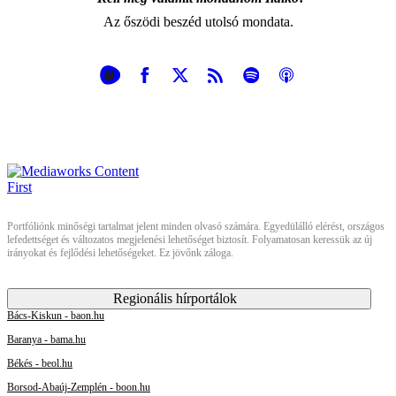
Az őszödi beszéd utolsó mondata.
Portfóliónk minőségi tartalmat jelent minden olvasó számára. Egyedülálló elérést, országos
lefedettséget és változatos megjelenési lehetőséget biztosít. Folyamatosan keressük az új
irányokat és fejlődési lehetőségeket. Ez jövőnk záloga.
Regionális hírportálok
Bács-Kiskun - baon.hu
Baranya - bama.hu
Békés - beol.hu
Borsod-Abaúj-Zemplén - boon.hu