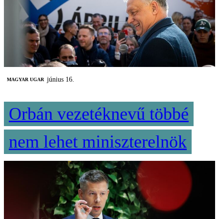
június 16.
MAGYAR UGAR
Orbán vezetéknevű többé
nem lehet miniszterelnök