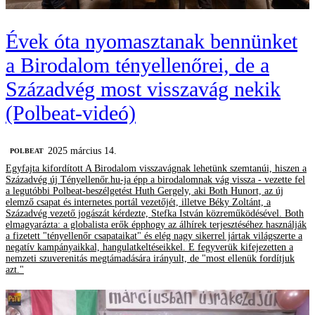
Évek óta nyomasztanak bennünket
a Birodalom tényellenőrei, de a
Századvég most visszavág nekik
(Polbeat-videó)
2025 március 14.
‎POLBEAT
Egyfajta kifordított A Birodalom visszavágnak lehetünk szemtanúi, hiszen a
Századvég új Tényellenőr.hu-ja épp a birodalomnak vág vissza - vezette fel
a legutóbbi Polbeat-beszélgetést Huth Gergely, aki Both Hunort, az új
elemző csapat és internetes portál vezetőjét, illetve Béky Zoltánt, a
Századvég vezető jogászát kérdezte, Stefka István közreműködésével. Both
elmagyarázta: a globalista erők épphogy az álhírek terjesztéséhez használják
a fizetett "tényellenőr csapataikat" és elég nagy sikerrel jártak világszerte a
negatív kampányaikkal, hangulatkeltéseikkel. E fegyverük kifejezetten a
nemzeti szuverenitás megtámadására irányult, de "most ellenük fordítjuk
azt."