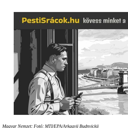
Magyar Nemzet; Fotó: MTI/EPA/Arkagyij Budnyickij