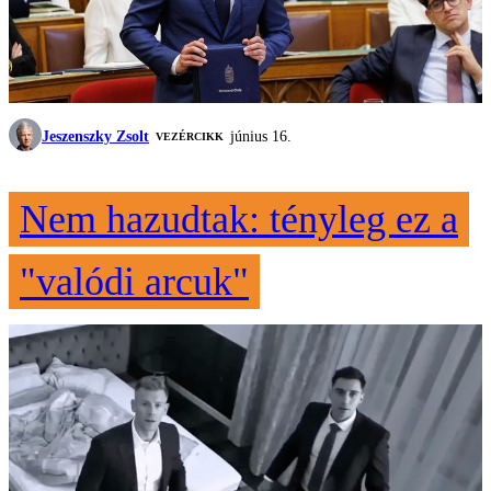
Jeszenszky Zsolt
június 16.
VEZÉRCIKK
Nem hazudtak: tényleg ez a
"valódi arcuk"