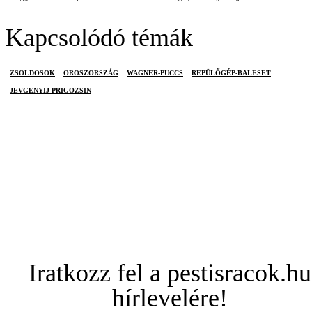
Kapcsolódó témák
ZSOLDOSOK
OROSZORSZÁG
WAGNER-PUCCS
REPÜLŐGÉP-BALESET
JEVGENYIJ PRIGOZSIN
Iratkozz fel a pestisracok.hu
hírlevelére!