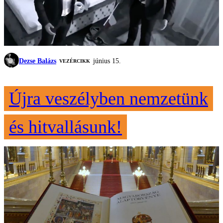
Dezse Balázs
június 15.
VEZÉRCIKK
Újra veszélyben nemzetünk
és hitvallásunk!