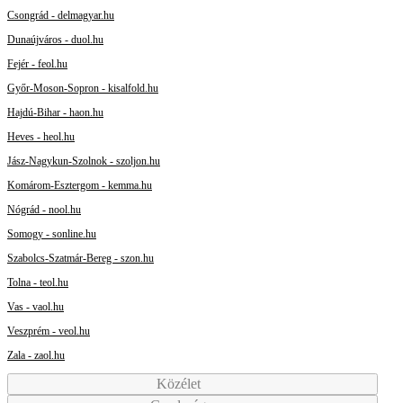
Csongrád - delmagyar.hu
Dunaújváros - duol.hu
Fejér - feol.hu
Győr-Moson-Sopron - kisalfold.hu
Hajdú-Bihar - haon.hu
Heves - heol.hu
Jász-Nagykun-Szolnok - szoljon.hu
Komárom-Esztergom - kemma.hu
Nógrád - nool.hu
Somogy - sonline.hu
Szabolcs-Szatmár-Bereg - szon.hu
Tolna - teol.hu
Vas - vaol.hu
Veszprém - veol.hu
Zala - zaol.hu
Közélet