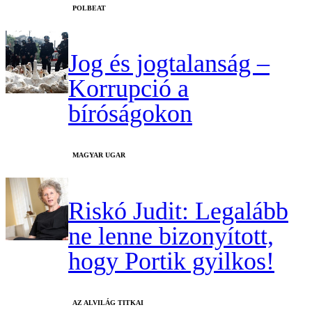
‎POLBEAT
Jog és jogtalanság –
Korrupció a
bíróságokon
MAGYAR UGAR
Riskó Judit: Legalább
ne lenne bizonyított,
hogy Portik gyilkos!
AZ ALVILÁG TITKAI