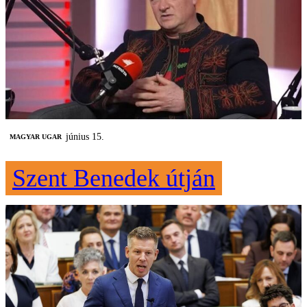
június 15.
MAGYAR UGAR
Szent Benedek útján