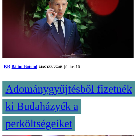
BB
Bálint Botond
június 16.
MAGYAR UGAR
Adománygyűjtésből fizetnék
ki Budaházyék a
perköltségeiket