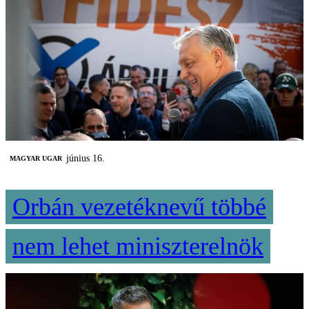
június 16.
MAGYAR UGAR
Orbán vezetéknevű többé
nem lehet miniszterelnök