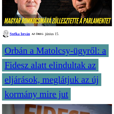
Stefka István
június 15.
AZ ÖREG
Orbán a Matolcsy-ügyről: a
Fidesz alatt elindultak az
eljárások, meglátjuk az új
kormány mire jut