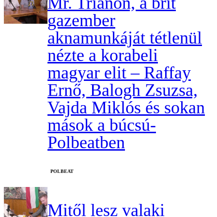
Mr. Trianon, a brit
gazember
aknamunkáját tétlenül
nézte a korabeli
magyar elit – Raffay
Ernő, Balogh Zsuzsa,
Vajda Miklós és sokan
mások a búcsú-
Polbeatben
‎POLBEAT
Mitől lesz valaki