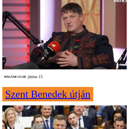
június 15.
MAGYAR UGAR
Szent Benedek útján