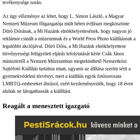
tevékenysége során.
Az ügy előzménye az lehet, hogy L. Simon László, a Magyar
Nemzeti Múzeum főigazgatója múlt héten
tréfásan
megköszönte
Dúró Dórának, a Mi Hazánk elnökhelyettesének, hogy nagyon jó
reklámot csinált a múzeumnak és a World Press Photo kiállításnak a
legutóbbi akciójával. Dúró Dóra, a Mi Hazánk elnökhelyettese
törvényességi felügyeleti eljárás lefolytatását kérte Csák János
minisztertől a Nemzeti Múzeumban megtekinthető Nemzetközi
Sajtófotó Kiállítás tartalma miatt, ugyanis az állítása szerint sérti a
gyermekvédelmi törvényt, mert a kiállítás egyik fotósorozata
LMBTQ-embereket ábrázol, ezért kezdeményezték, hogy 18 éven
aluliak ne látogathassák a kiállítást.
Reagált a menesztett igazgató