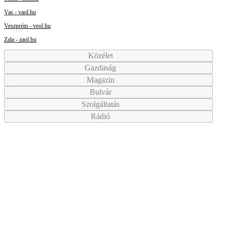
Vas - vaol.hu
Veszprém - veol.hu
Zala - zaol.hu
Közélet
Gazdaság
Magazin
Bulvár
Szolgáltatás
Rádió