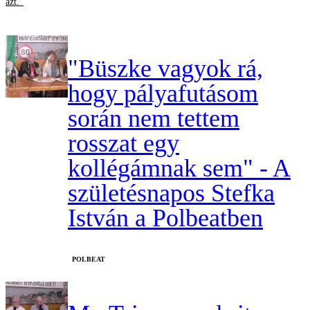
azt."
"Büszke vagyok rá,
hogy pályafutásom
során nem tettem
rosszat egy
kollégámnak sem" - A
születésnapos Stefka
István a Polbeatben
‎POLBEAT