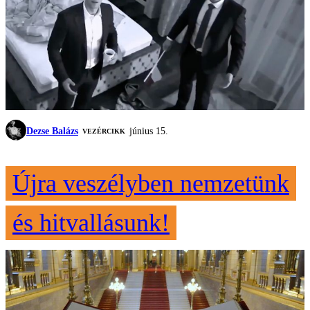
Dezse Balázs
június 15.
VEZÉRCIKK
Újra veszélyben nemzetünk
és hitvallásunk!