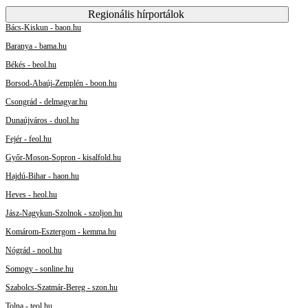
Regionális hírportálok
Bács-Kiskun - baon.hu
Baranya - bama.hu
Békés - beol.hu
Borsod-Abaúj-Zemplén - boon.hu
Csongrád - delmagyar.hu
Dunaújváros - duol.hu
Fejér - feol.hu
Győr-Moson-Sopron - kisalfold.hu
Hajdú-Bihar - haon.hu
Heves - heol.hu
Jász-Nagykun-Szolnok - szoljon.hu
Komárom-Esztergom - kemma.hu
Nógrád - nool.hu
Somogy - sonline.hu
Szabolcs-Szatmár-Bereg - szon.hu
Tolna - teol.hu