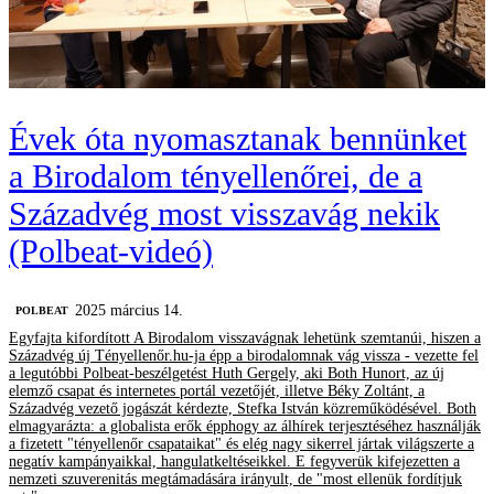
Évek óta nyomasztanak bennünket
a Birodalom tényellenőrei, de a
Századvég most visszavág nekik
(Polbeat-videó)
2025 március 14.
‎POLBEAT
Egyfajta kifordított A Birodalom visszavágnak lehetünk szemtanúi, hiszen a
Századvég új Tényellenőr.hu-ja épp a birodalomnak vág vissza - vezette fel
a legutóbbi Polbeat-beszélgetést Huth Gergely, aki Both Hunort, az új
elemző csapat és internetes portál vezetőjét, illetve Béky Zoltánt, a
Századvég vezető jogászát kérdezte, Stefka István közreműködésével. Both
elmagyarázta: a globalista erők épphogy az álhírek terjesztéséhez használják
a fizetett "tényellenőr csapataikat" és elég nagy sikerrel jártak világszerte a
negatív kampányaikkal, hangulatkeltéseikkel. E fegyverük kifejezetten a
nemzeti szuverenitás megtámadására irányult, de "most ellenük fordítjuk