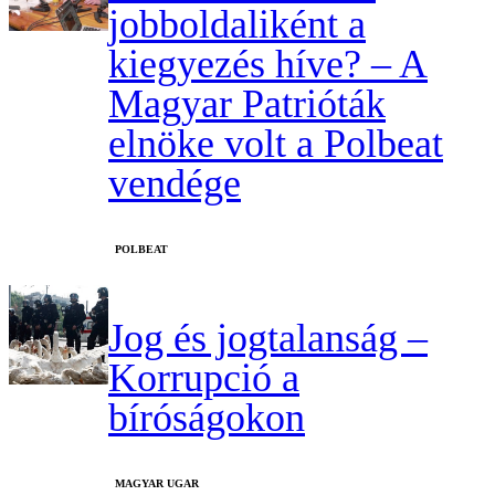
jobboldaliként a
kiegyezés híve? – A
Magyar Patrióták
elnöke volt a Polbeat
vendége
‎POLBEAT
Jog és jogtalanság –
Korrupció a
bíróságokon
MAGYAR UGAR