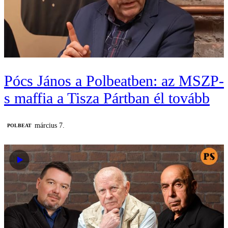
Pócs János a Polbeatben: az MSZP-
s maffia a Tisza Pártban él tovább
március 7.
‎POLBEAT