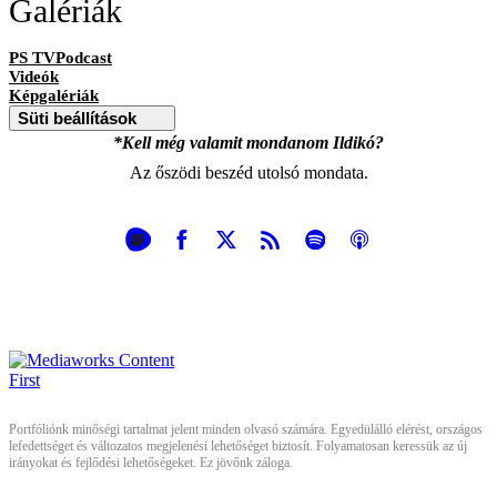
Galériák
PS TVPodcast
Videók
Képgalériák
Süti beállítások
*Kell még valamit mondanom Ildikó?
Az őszödi beszéd utolsó mondata.
Portfóliónk minőségi tartalmat jelent minden olvasó számára. Egyedülálló elérést, országos
lefedettséget és változatos megjelenési lehetőséget biztosít. Folyamatosan keressük az új
irányokat és fejlődési lehetőségeket. Ez jövőnk záloga.