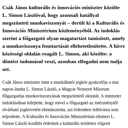
Csák János kulturális és innovációs miniszter közölte
L. Simon Lászlóval, hogy azonnali hatállyal
megszünteti munkaviszonyát – derült ki a Kulturális és
Innovációs Minisztérium közleményéből. Az indoklás
szerint a főigazgató olyan magatartást tanúsított, amely
a munkaviszonya fenntartását ellehetetlenítette. A hírre
közösségi oldalán reagált L. Simon, aki közölte: a
döntést tudomásul veszi, azonban elfogadni nem tudja
azt.
Csák János miniszter mint a munkáltatói jogkör gyakorlója a mai
napon átadta L. Simon László, a Magyar Nemzeti Múzeum
főigazgatója munkaviszonyának megszüntető okiratát. A miniszter
indoklásában kifejtette, hogy mivel a főigazgató az intézménytől
elvárható jogkövetést elmulasztotta, azt érdemben felhívásra sem
teljesítette. A Kulturális és Innovációs Minisztérium elismeri L.
Simon László korábbi érdemeit a kulturális területen végzett