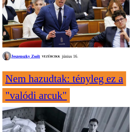
Jeszenszky Zsolt
június 16.
VEZÉRCIKK
Nem hazudtak: tényleg ez a
"valódi arcuk"