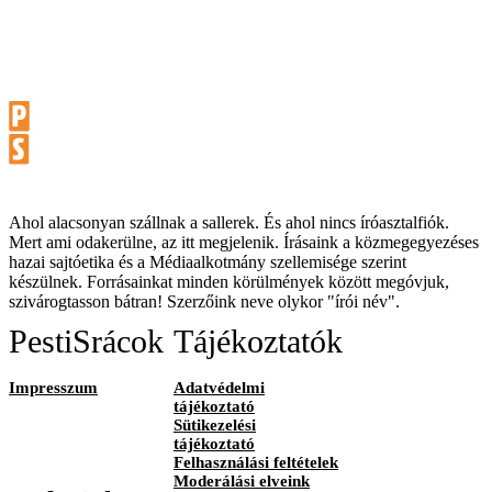
Ahol alacsonyan szállnak a sallerek. És ahol nincs íróasztalfiók.
Mert ami odakerülne, az itt megjelenik. Írásaink a közmegegyezéses
hazai sajtóetika és a Médiaalkotmány szellemisége szerint
készülnek. Forrásainkat minden körülmények között megóvjuk,
szivárogtasson bátran! Szerzőink neve olykor "írói név".
PestiSrácok
Tájékoztatók
Impresszum
Adatvédelmi
tájékoztató
Sütikezelési
tájékoztató
Felhasználási feltételek
Moderálási elveink