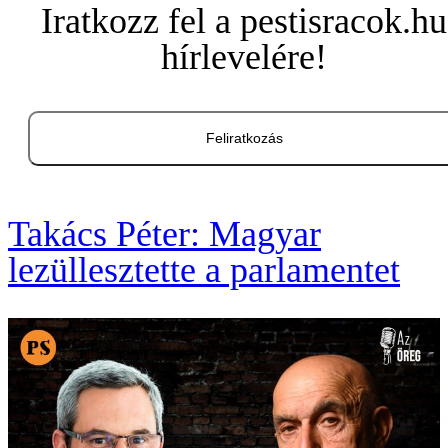
Iratkozz fel a pestisracok.hu
hírlevelére!
Feliratkozás
Takács Péter: Magyar
lezüllesztette a parlamentet