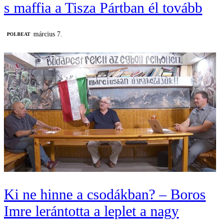
s maffia a Tisza Pártban él tovább
március 7.
‎POLBEAT
Ki ne hinne a csodákban? – Boros
Imre lerántotta a leplet a nagy