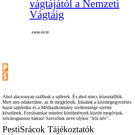
vágtájától a Nemzeti
Vágtáig
A HÁLÓZAT
Ahol alacsonyan szállnak a sallerek. És ahol nincs íróasztalfiók.
Mert ami odakerülne, az itt megjelenik. Írásaink a közmegegyezéses
hazai sajtóetika és a Médiaalkotmány szellemisége szerint
készülnek. Forrásainkat minden körülmények között megóvjuk,
szivárogtasson bátran! Szerzőink neve olykor "írói név".
PestiSrácok
Tájékoztatók