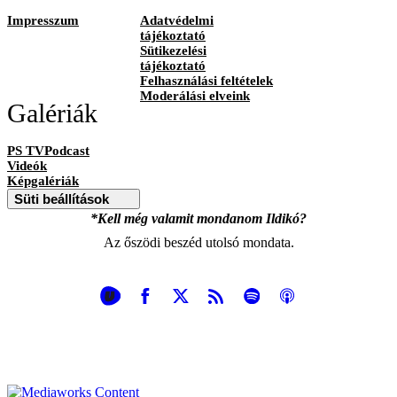
Impresszum
Adatvédelmi
tájékoztató
Sütikezelési
tájékoztató
Felhasználási feltételek
Moderálási elveink
Galériák
PS TVPodcast
Videók
Képgalériák
Süti beállítások
*Kell még valamit mondanom Ildikó?
Az őszödi beszéd utolsó mondata.