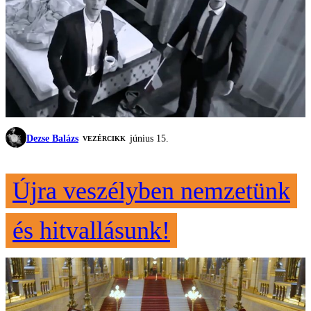
Dezse Balázs
június 15.
VEZÉRCIKK
Újra veszélyben nemzetünk
és hitvallásunk!