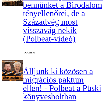
bennünket a Birodalom
tényellenőrei, de a
Századvég most
visszavág nekik
(Polbeat-videó)
‎POLBEAT
Álljunk ki közösen a
migrációs paktum
ellen! - Polbeat a Püski
könyvesboltban