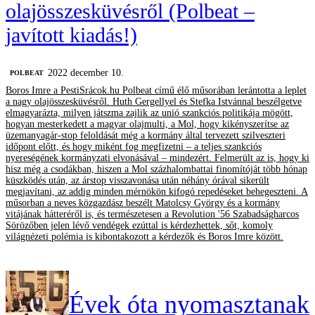
olajösszesküvésről (Polbeat –
javított kiadás!)
2022 december 10.
‎POLBEAT
Boros Imre a PestiSrácok.hu Polbeat című élő műsorában lerántotta a leplet
a nagy olajösszesküvésről. Huth Gergellyel és Stefka Istvánnal beszélgetve
elmagyarázta, milyen játszma zajlik az unió szankciós politikája mögött,
hogyan mesterkedett a magyar olajmulti, a Mol, hogy kikényszerítse az
üzemanyagár-stop feloldását még a kormány által tervezett szilveszteri
időpont előtt, és hogy miként fog megfizetni – a teljes szankciós
nyereségének kormányzati elvonásával – mindezért. Felmerült az is, hogy ki
hisz még a csodákban, hiszen a Mol százhalombattai finomítóját több hónap
küszködés után, az árstop visszavonása után néhány órával sikerült
megjavítani, az addig minden mérnökön kifogó repedéseket behegeszteni. A
műsorban a neves közgazdász beszélt Matolcsy György és a kormány
vitájának hátteréről is, és természetesen a Revolution '56 Szabadságharcos
Sörözőben jelen lévő vendégek ezúttal is kérdezhettek, sőt, komoly
világnézeti polémia is kibontakozott a kérdezők és Boros Imre között.
Évek óta nyomasztanak