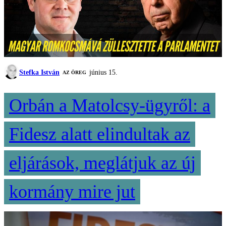
Stefka István
június 15.
AZ ÖREG
Orbán a Matolcsy-ügyről: a
Fidesz alatt elindultak az
eljárások, meglátjuk az új
kormány mire jut