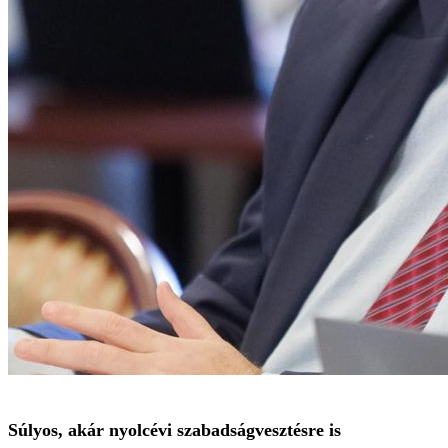
Súlyos, akár nyolcévi szabadságvesztésre is