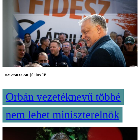
június 16.
MAGYAR UGAR
Orbán vezetéknevű többé
nem lehet miniszterelnök