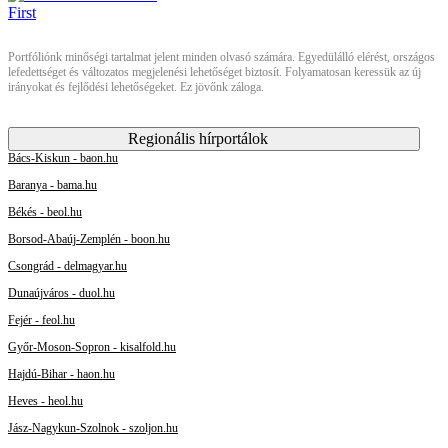
Portfóliónk minőségi tartalmat jelent minden olvasó számára. Egyedülálló elérést, országos
lefedettséget és változatos megjelenési lehetőséget biztosít. Folyamatosan keressük az új
irányokat és fejlődési lehetőségeket. Ez jövőnk záloga.
Regionális hírportálok
Bács-Kiskun - baon.hu
Baranya - bama.hu
Békés - beol.hu
Borsod-Abaúj-Zemplén - boon.hu
Csongrád - delmagyar.hu
Dunaújváros - duol.hu
Fejér - feol.hu
Győr-Moson-Sopron - kisalfold.hu
Hajdú-Bihar - haon.hu
Heves - heol.hu
Jász-Nagykun-Szolnok - szoljon.hu