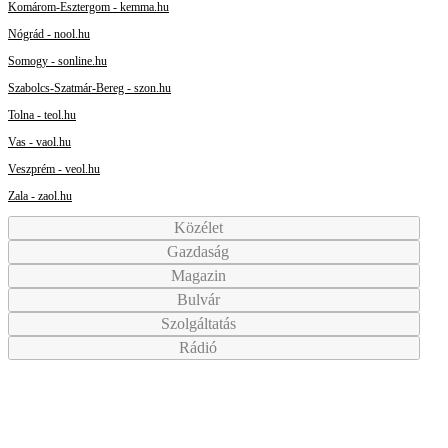
Komárom-Esztergom - kemma.hu
Nógrád - nool.hu
Somogy - sonline.hu
Szabolcs-Szatmár-Bereg - szon.hu
Tolna - teol.hu
Vas - vaol.hu
Veszprém - veol.hu
Zala - zaol.hu
Közélet
Gazdaság
Magazin
Bulvár
Szolgáltatás
Rádió