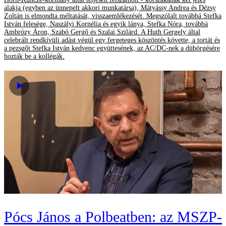
alakja (egyben az ünnepelt akkori munkatársa), Mátyássy Andrea és Dézsy
Zoltán is elmondta méltatását, visszaemlékezését. Megszólalt továbbá Stefka
István felesége, Naszályi Kornélia és egyik lánya, Stefka Nóra, továbbá
Ambrózy Áron, Szabó Gergő és Szalai Szilárd. A Huth Gergely által
celebrált rendkívüli adást végül egy fergeteges köszöntés követte, a tortát és
a pezsgőt Stefka István kedvenc együttesének, az AC/DC-nek a dübörgésére
hozták be a kollégák.
Pócs János a Polbeatben: az MSZP-