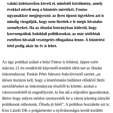
valaki üzletszerűen követi el, minősítő körülmény, amely
évekkel növeli meg a büntetés mértékét. Fontos
ugyanakkor megjegyezni: az ilyen típusú ügyekben azt is
mindig vizsgálják, hogy nem fizettek-e le mégis hivatalos
személyeket. Ha az óbudai botrányban kiderül, hogy
korrumpáltak baloldali politikusokat, az már utóbbiak
esetében hivatali vesztegetés elfogadása lenne. A büntetési
tétel pedig akár tíz év is lehet.
Az ügy politikai szálait a helyi Fidesz is feltárná, éppen ezért
március 21-én rendkívüli képviselő-testületi ülést tart az óbudai
önkormányzat. Puskás Péter fideszes frakcióvezető szerint „az
ülésen tisztázni kell, hogy a letartóztatási hullámot előidéző fiktív
szerződéseket az önkormányzat részéről ki kötötte, azokat a
városvezetésből ki engedélyezte, ki írta alá a teljesítési igazolásokat,
illetve hogy milyen módon szennyezték be a várost jelenleg irányító
politikusok otthonunk, Óbuda jó hírét”. A politikus hozzátette azt is:
Kiss László DK-s polgármester a nyilvánosságra került korábbi