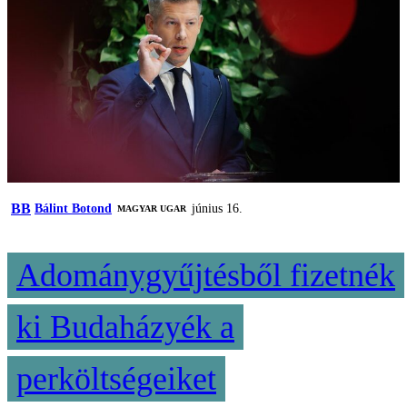
BB
Bálint Botond
június 16.
MAGYAR UGAR
Adománygyűjtésből fizetnék
ki Budaházyék a
perköltségeiket