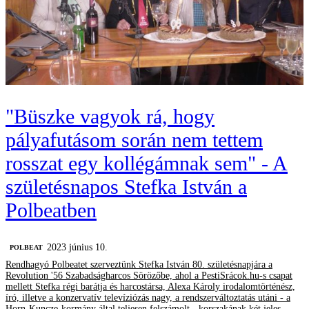
"Büszke vagyok rá, hogy
pályafutásom során nem tettem
rosszat egy kollégámnak sem" - A
születésnapos Stefka István a
Polbeatben
2023 június 10.
‎POLBEAT
Rendhagyó Polbeatet szerveztünk Stefka István 80. születésnapjára a
Revolution '56 Szabadságharcos Sörözőbe, ahol a PestiSrácok.hu-s csapat
mellett Stefka régi barátja és harcostársa, Alexa Károly irodalomtörténész,
író, illetve a konzervatív televíziózás nagy, a rendszerváltoztatás utáni - a
Horn-Kuncze-kormány által teljesen felszámolt - korszakának két jeles