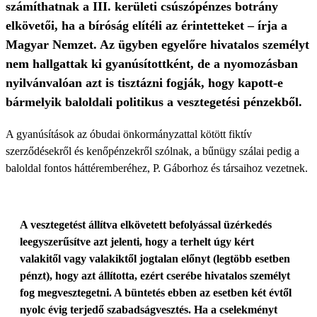
számíthatnak a III. kerületi csúszópénzes botrány
elkövetői, ha a bíróság elítéli az érintetteket – írja a
Magyar Nemzet. Az ügyben egyelőre hivatalos személyt
nem hallgattak ki gyanúsítottként, de a nyomozásban
nyilvánvalóan azt is tisztázni fogják, hogy kapott-e
bármelyik baloldali politikus a vesztegetési pénzekből.
A gyanúsítások az óbudai önkormányzattal kötött fiktív
szerződésekről és kenőpénzekről szólnak, a bűnügy szálai pedig a
baloldal fontos háttéremberéhez, P. Gáborhoz és társaihoz vezetnek.
A vesztegetést állítva elkövetett befolyással üzérkedés
leegyszerűsítve azt jelenti, hogy a terhelt úgy kért
valakitől vagy valakiktől jogtalan előnyt (legtöbb esetben
pénzt), hogy azt állította, ezért cserébe hivatalos személyt
fog megvesztegetni. A büntetés ebben az esetben két évtől
nyolc évig terjedő szabadságvesztés. Ha a cselekményt