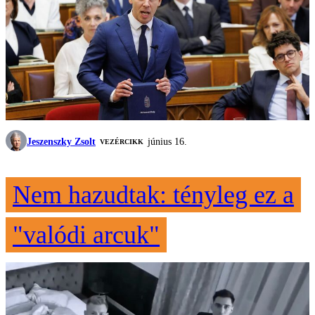
Jeszenszky Zsolt
június 16.
VEZÉRCIKK
Nem hazudtak: tényleg ez a
"valódi arcuk"