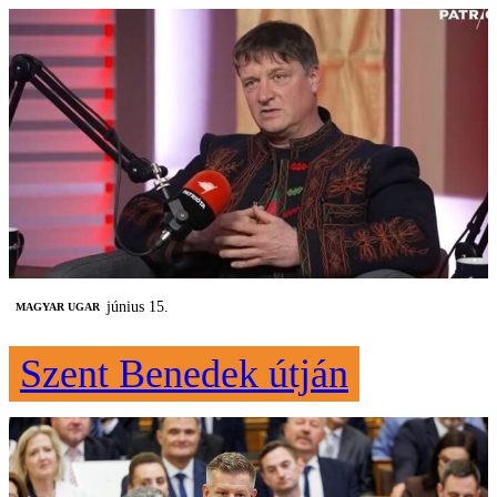
június 15.
MAGYAR UGAR
Szent Benedek útján