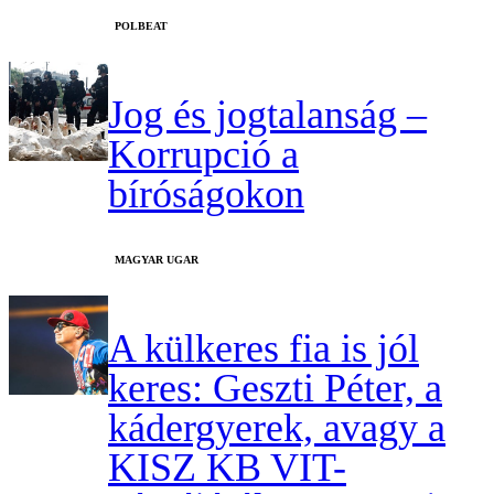
‎POLBEAT
Jog és jogtalanság –
Korrupció a
bíróságokon
MAGYAR UGAR
A külkeres fia is jól
keres: Geszti Péter, a
kádergyerek, avagy a
KISZ KB VIT-