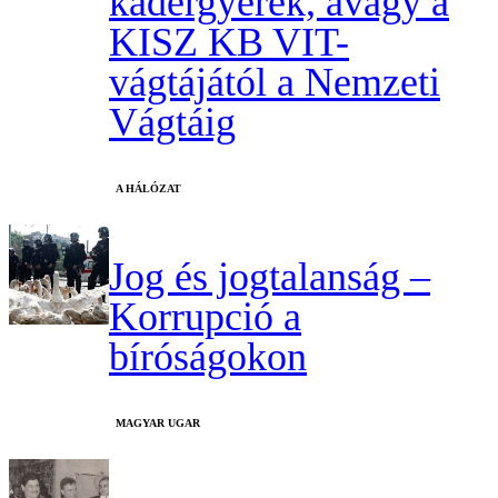
kádergyerek, avagy a
KISZ KB VIT-
vágtájától a Nemzeti
Vágtáig
A HÁLÓZAT
Jog és jogtalanság –
Korrupció a
bíróságokon
MAGYAR UGAR