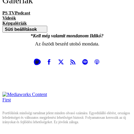
Galériák
PS TVPodcast
Videók
Képgalériák
Süti beállítások
*Kell még valamit mondanom Ildikó?
Az őszödi beszéd utolsó mondata.
Portfóliónk minőségi tartalmat jelent minden olvasó számára. Egyedülálló elérést, országos
lefedettséget és változatos megjelenési lehetőséget biztosít. Folyamatosan keressük az új
irányokat és fejlődési lehetőségeket. Ez jövőnk záloga.