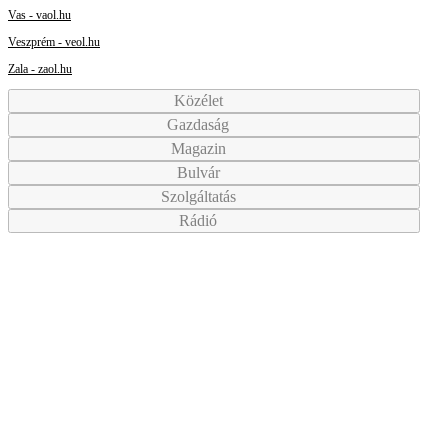
Vas - vaol.hu
Veszprém - veol.hu
Zala - zaol.hu
Közélet
Gazdaság
Magazin
Bulvár
Szolgáltatás
Rádió