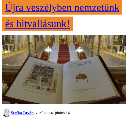
Újra veszélyben nemzetünk
és hitvallásunk!
Stefka István
június 14.
VEZÉRCIKK