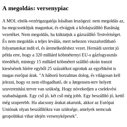
A megoldás: versenypiac
A MOL elnök-vezérigazgatója írásában leszögezi: nem megoldás az,
ha megcsonkítjuk magunkat, és elvágjuk a kőolajszállító Barátság
vezetéket. Nem megoldás, ha kiiktatjuk a gázszállító Testvériséget.
És nem megoldás a teljes leválás, mert nehezen visszafordítható
folyamatokat indít el, és áremelkedéshez vezet. Hernádi szerint jó
példa erre, hogy a 320 milliárd köbméternyi EU-s gázfogyasztás
töredékét, mintegy 15 milliárd köbmétert szállító ukrán tranzit
kiesésének hírére egyből 25 százalékot ugrottak az egyébként is
magas európai árak. "A háború borzalmas dolog, és világosan kell
jelezni, hogy ez nem elfogadható, de a Jørgensen-terv helyett
szuverenitási tervre van szükség. Hogy növekedjen a cselekvési
szabadságunk. Egy cső jó, két cső még jobb. Egy beszállító jó, kettő
még szuperebb. Ha alacsony árakat akarunk, akkor az Európai
Uniónak olyan beszállítókra van szüksége, amelyek nemcsak
geopolitikai vihar idején versenyképesek".