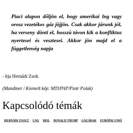
Piaci alapon dőljön el, hogy amerikai lng vagy
orosz vezetékes gáz jöjjön. Csak akkor járunk jól,
ha verseny dönti el, hosszú távon kik a konfliktus
nyertesei és vesztesei. Akkor jön majd el a
függetlenség napja
- írja Hernádi Zsolt.
(Mandiner / Kiemelt kép: MTI/PAP/Piotr Polak)
Kapcsolódó témák
HERNÁDI ZSOLT
LNG
MOL
DONALD TRUMP
GÁZÁRAK
EURÓPAI UNIÓ