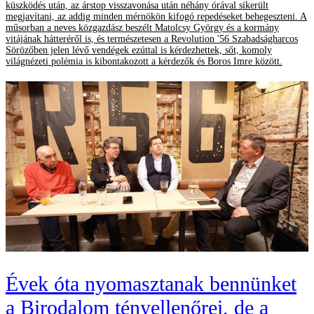
küszködés után, az árstop visszavonása után néhány órával sikerült
megjavítani, az addig minden mérnökön kifogó repedéseket behegeszteni. A
műsorban a neves közgazdász beszélt Matolcsy György és a kormány
vitájának hátteréről is, és természetesen a Revolution '56 Szabadságharcos
Sörözőben jelen lévő vendégek ezúttal is kérdezhettek, sőt, komoly
világnézeti polémia is kibontakozott a kérdezők és Boros Imre között.
Évek óta nyomasztanak bennünket
a Birodalom tényellenőrei, de a