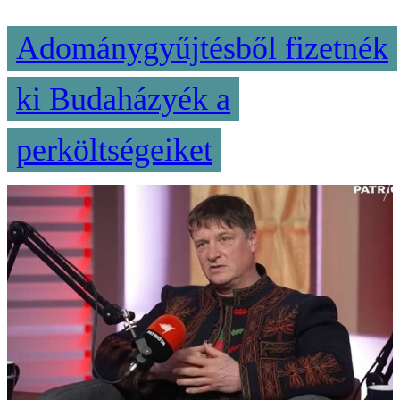
Adománygyűjtésből fizetnék
ki Budaházyék a
perköltségeiket