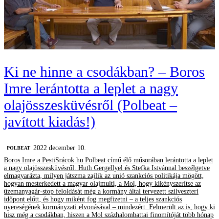
Ki ne hinne a csodákban? – Boros
Imre lerántotta a leplet a nagy
olajösszesküvésről (Polbeat –
javított kiadás!)
2022 december 10.
‎POLBEAT
Boros Imre a PestiSrácok.hu Polbeat című élő műsorában lerántotta a leplet
a nagy olajösszesküvésről. Huth Gergellyel és Stefka Istvánnal beszélgetve
elmagyarázta, milyen játszma zajlik az unió szankciós politikája mögött,
hogyan mesterkedett a magyar olajmulti, a Mol, hogy kikényszerítse az
üzemanyagár-stop feloldását még a kormány által tervezett szilveszteri
időpont előtt, és hogy miként fog megfizetni – a teljes szankciós
nyereségének kormányzati elvonásával – mindezért. Felmerült az is, hogy ki
hisz még a csodákban, hiszen a Mol százhalombattai finomítóját több hónap