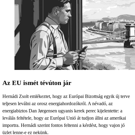
Az EU ismét tévúton jár
Hernádi Zsolt emlékeztet, hogy az Európai Bizottság egyik új terve
teljesen leválni az orosz energiahordozókról. A névadó, az
energiabiztos Dan Jørgensen ugyanis kerek perec kijelentette: a
leválás feltétele, hogy az Európai Unió át tudjon állni az amerikai
importra. Hernádi szerint fontos feltenni a kérdést, hogy vajon jó
üzlet lenne-e ez nekünk.