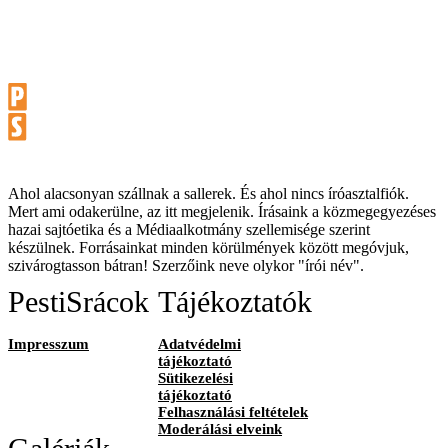
Ahol alacsonyan szállnak a sallerek. És ahol nincs íróasztalfiók.
Mert ami odakerülne, az itt megjelenik. Írásaink a közmegegyezéses
hazai sajtóetika és a Médiaalkotmány szellemisége szerint
készülnek. Forrásainkat minden körülmények között megóvjuk,
szivárogtasson bátran! Szerzőink neve olykor "írói név".
PestiSrácok
Tájékoztatók
Impresszum
Adatvédelmi
tájékoztató
Sütikezelési
tájékoztató
Felhasználási feltételek
Moderálási elveink