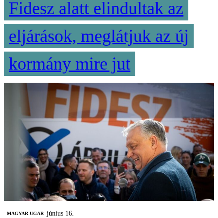
Fidesz alatt elindultak az
eljárások, meglátjuk az új
kormány mire jut
június 16.
MAGYAR UGAR