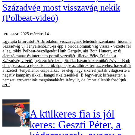
Századvég most visszavág nekik
(Polbeat-videó)
2025 március 14.
‎POLBEAT
Egyfajta kifordított A Birodalom visszavágnak lehetünk szemtanúi, hiszen a
Századvég új Tényellenőr.hu-ja épp a birodalomnak vág vissza - vezette fel
a legutóbbi Polbeat-beszélgetést Huth Gergely, aki Both Hunort, az új
elemző csapat és internetes portál vezetőjét, illetve Béky Zoltánt, a
Századvég vezető jogászát kérdezte, Stefka István közreműködésével. Both
elmagyarázta: a globalista erők épphogy az álhírek terjesztéséhez használják
a fizetett "tényellenőr csapataikat" és elég nagy sikerrel jártak világszerte a
negatív kampányaikkal, hangulatkeltéseikkel. E fegyverük kifejezetten a
nemzeti szuverenitás megtámadására irányult, de "most ellenük fordítjuk
azt."
A külkeres fia is jól
keres: Geszti Péter, a