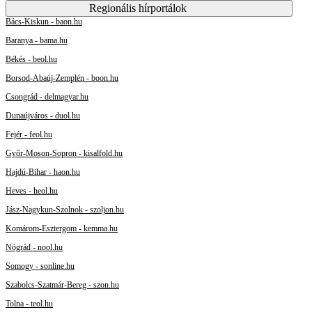
Regionális hírportálok
Bács-Kiskun - baon.hu
Baranya - bama.hu
Békés - beol.hu
Borsod-Abaúj-Zemplén - boon.hu
Csongrád - delmagyar.hu
Dunaújváros - duol.hu
Fejér - feol.hu
Győr-Moson-Sopron - kisalfold.hu
Hajdú-Bihar - haon.hu
Heves - heol.hu
Jász-Nagykun-Szolnok - szoljon.hu
Komárom-Esztergom - kemma.hu
Nógrád - nool.hu
Somogy - sonline.hu
Szabolcs-Szatmár-Bereg - szon.hu
Tolna - teol.hu