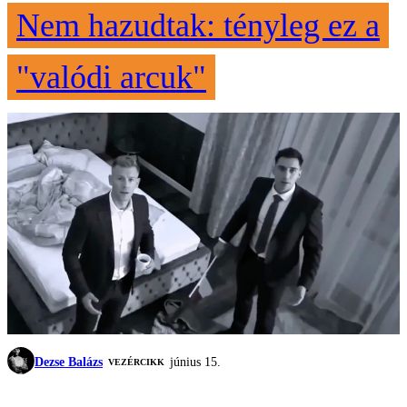
Nem hazudtak: tényleg ez a
"valódi arcuk"
Dezse Balázs
június 15.
VEZÉRCIKK