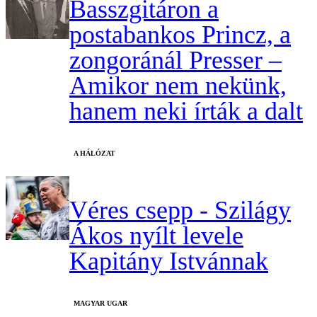
Basszgitáron a
postabankos Princz, a
zongoránál Presser –
Amikor nem nekünk,
hanem neki írták a dalt
A HÁLÓZAT
Véres csepp - Szilágy
Ákos nyílt levele
Kapitány Istvánnak
MAGYAR UGAR