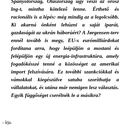
Spanyolország, Olaszország úgy veszi az orosz
lng-t, mintha kötelező lenne. Érthető és
racionális is a lépés: még mindig az a legolcsóbb.
Ki akarná önként lehúzni a saját iparát,
gazdaságát az ukrán háborúért? A Jørgensen-terv
ennél tovább is megy, EU-s eurómilliárdokat
fordítana arra, hogy leépüljön a mostani és
felépüljön egy új energia-infrastruktúra, amely
fogadókésszé tenné a közösséget az amerikai
import felszívására. Ez további szankciókkal és
vámokkal kiegészülve satuba szoríthatja a
vállalatokat, és utána már nemigen lesz választás.
Egyik függőséget cserélnék le a másikra?
- írja.