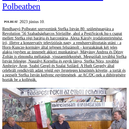
Polbeatben
2023 június 10.
‎POLBEAT
Rendhagyó Polbeatet szerveztünk Stefka István 80. születésnapjára a
Revolution '56 Szabadságharcos Sörözőbe, ahol a PestiSrácok.hu-s csapat
mellett Stefka régi barátja és harcostársa, Alexa Károly irodalomtörténész,
író, illetve a konzervatív televíziózás nagy, a rendszerváltoztatás utáni - a
Horn-Kuncze-kormány által teljesen felszámolt - korszakának két jeles
alakja (egyben az ünnepelt akkori munkatársa), Mátyássy Andrea és Dézsy
Zoltán is elmondta méltatását, visszaemlékezését. Megszólalt továbbá Stefka
István felesége, Naszályi Kornélia és egyik lánya, Stefka Nóra, továbbá
Ambrózy Áron, Szabó Gergő és Szalai Szilárd. A Huth Gergely által
celebrált rendkívüli adást végül egy fergeteges köszöntés követte, a tortát és
a pezsgőt Stefka István kedvenc együttesének, az AC/DC-nek a dübörgésére
hozták be a kollégák.