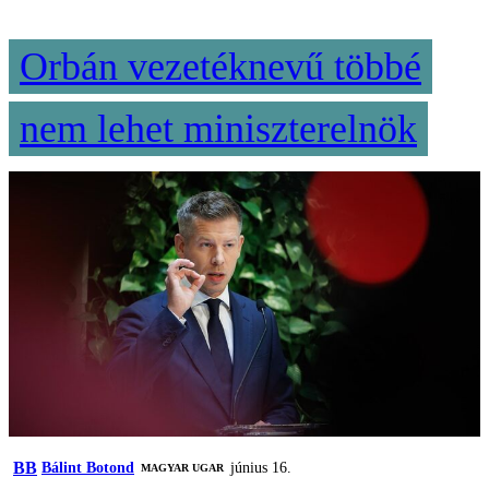
Orbán vezetéknevű többé
nem lehet miniszterelnök
BB
Bálint Botond
június 16.
MAGYAR UGAR