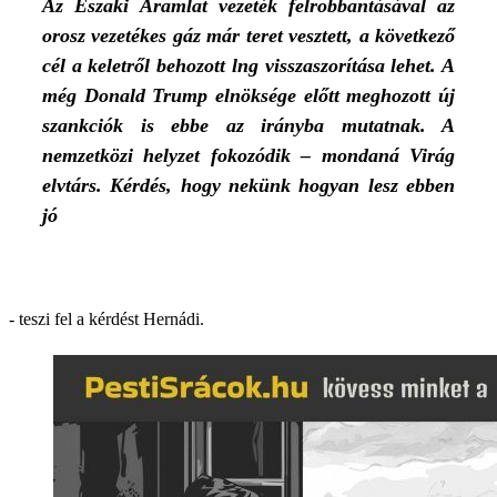
Az Északi Áramlat vezeték felrobbantásával az
orosz vezetékes gáz már teret vesztett, a következő
cél a keletről behozott lng visszaszorítása lehet. A
még Donald Trump elnöksége előtt meghozott új
szankciók is ebbe az irányba mutatnak. A
nemzetközi helyzet fokozódik – mondaná Virág
elvtárs. Kérdés, hogy nekünk hogyan lesz ebben
jó
- teszi fel a kérdést Hernádi.