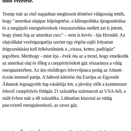
unió vezetése.
Trump már az első napjaiban meghozott döntései világosság tették,
hogy "amerikai olajipar felpörgetése, a klímapolitika újragondolása
és a megújuló energiaforrások visszaszorítása mellett azt is jelenti,
hogy jönni fog az amerikai cucc" – nem is kevés - írja Hernádi. Az
olajvállalat vezérigazgatója szerint egy régóta zajló folyamat
felgyorsítására kell felkészülnünk a „vissza, kettes, padlógáz”
jegyében. Merthogy - mint írja - évek óta az a trend, hogy emelkedik
az amerikai olaj és főleg a cseppfolyósított gáz részaránya a világ
energiamixében. Az áru elsődleges felvevőpiaca pedig az Atlanti-
óceán innenső partja. A háború kitörése óta Európa az Egyesült
Államok legnagyobb lng-vásárlója lett, a járvány előtt a kontinensre
érkező cseppfolyós földgáz 21 százaléka származott az USA-ból, a
múlt évben már a 48 százaléka. Láthatóan kiszorul az eddig
piacvezető energiahordozó, az orosz gáz.