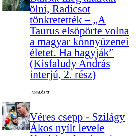
ölni, Radicsot
tönkretették – „A
Taurus elsöpörte volna
a magyar könnyűzenei
életet. Ha hagyják”
(Kisfaludy András
interjú, 2. rész)
A HÁLÓZAT
Véres csepp - Szilágy
Ákos nyílt levele