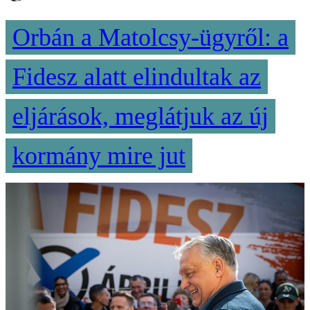
Orbán a Matolcsy-ügyről: a
Fidesz alatt elindultak az
eljárások, meglátjuk az új
kormány mire jut