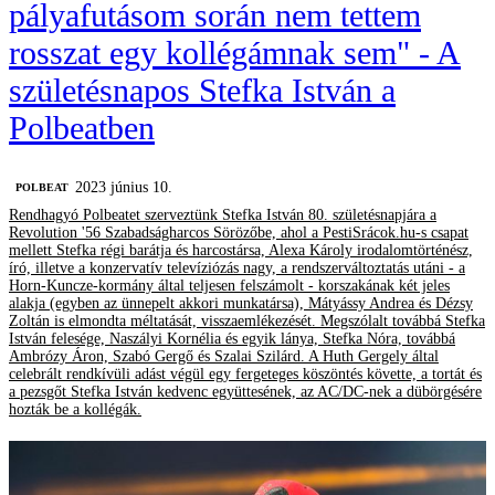
pályafutásom során nem tettem
rosszat egy kollégámnak sem" - A
születésnapos Stefka István a
Polbeatben
2023 június 10.
‎POLBEAT
Rendhagyó Polbeatet szerveztünk Stefka István 80. születésnapjára a
Revolution '56 Szabadságharcos Sörözőbe, ahol a PestiSrácok.hu-s csapat
mellett Stefka régi barátja és harcostársa, Alexa Károly irodalomtörténész,
író, illetve a konzervatív televíziózás nagy, a rendszerváltoztatás utáni - a
Horn-Kuncze-kormány által teljesen felszámolt - korszakának két jeles
alakja (egyben az ünnepelt akkori munkatársa), Mátyássy Andrea és Dézsy
Zoltán is elmondta méltatását, visszaemlékezését. Megszólalt továbbá Stefka
István felesége, Naszályi Kornélia és egyik lánya, Stefka Nóra, továbbá
Ambrózy Áron, Szabó Gergő és Szalai Szilárd. A Huth Gergely által
celebrált rendkívüli adást végül egy fergeteges köszöntés követte, a tortát és
a pezsgőt Stefka István kedvenc együttesének, az AC/DC-nek a dübörgésére
hozták be a kollégák.