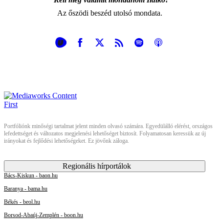
Az őszödi beszéd utolsó mondata.
Portfóliónk minőségi tartalmat jelent minden olvasó számára. Egyedülálló elérést, országos
lefedettséget és változatos megjelenési lehetőséget biztosít. Folyamatosan keressük az új
irányokat és fejlődési lehetőségeket. Ez jövőnk záloga.
Regionális hírportálok
Bács-Kiskun - baon.hu
Baranya - bama.hu
Békés - beol.hu
Borsod-Abaúj-Zemplén - boon.hu