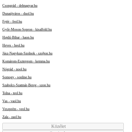
Csongrád - delmagyar.hu
Dunaújváros - duol.hu
Fejér - feol.hu
Győr-Moson-Sopron - kisalfold.hu
Hajdú-Bihar - haon.hu
Heves - heol.hu
Jász-Nagykun-Szolnok - szoljon.hu
Komárom-Esztergom - kemma.hu
Nógrád - nool.hu
Somogy - sonline.hu
Szabolcs-Szatmár-Bereg - szon.hu
Tolna - teol.hu
Vas - vaol.hu
Veszprém - veol.hu
Zala - zaol.hu
Közélet