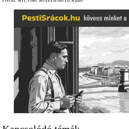
Forrás: MTI, Fotó: MTI/EPA/Jim Lo Scalzo