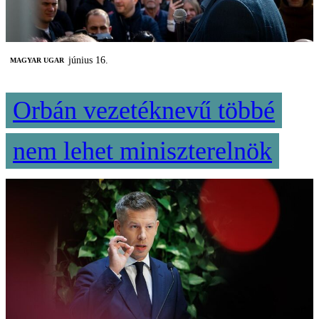
június 16.
MAGYAR UGAR
Orbán vezetéknevű többé
nem lehet miniszterelnök