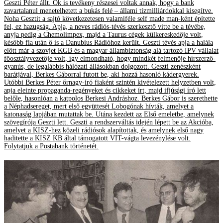
Geszti Péter állt. Ők is tevékeny részesei voltak annak, hogy a bank
zavartalanul menetelhetett a bukás felé – állami tízmilliárdokkal kisegítve.
Noha Gesztit a sajtó következetesen valamiféle self made man-ként építette
fel, ez hazugság. Apja, a neves rádiós-tévés szerkesztő vitte be a tévébe,
anyja pedig a Chemolimpex, majd a Taurus cégek külkereskedője volt,
később fia után ő is a Danubius Rádióhoz került. Geszti tévés apja a halála
előtt már a szovjet KGB és a magyar állambiztonság alá tartozó IPV vállalat
főosztályvezetője volt, így elmondható, hogy mindkét felmenője hírszerző-
gyanús, de legalábbis hálózati állásokban dolgozott. Geszti zenészként
barátjával, Berkes Gáborral futott be, aki hozzá hasonló kádergyerek.
Utóbbi Berkes Péter őrnagy-író fiaként szintén kivételezett helyzetben volt,
apja eleinte propaganda-regényeket és cikkeket írt, majd ifjúsági író lett
belőle, hasonlóan a katpolos Berkesi Andráshoz. Berkes Gábor is szerethette
a Néphadsereget, mert első együttesét Lobogónak hívták, amelyet a
katonaság lapjában mutattak be. Utána kezdett az Első emeletbe, amelynek
szövegírója Geszti lett. Geszti a rendszerváltás idején lépett be az Akcióba,
amelyet a KISZ-hez közeli rádiósok alapítottak, és amelynek első nagy
haditette a KISZ KB által támogatott VIT-vágta levezénylése volt.
Folytatjuk a Postabank történetét.