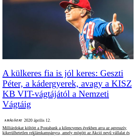
A külkeres fia is jól keres: Geszti
Péter, a kádergyerek, avagy a KISZ
KB VIT-vágtájától a Nemzeti
Vágtáig
2020 április 12.
A HÁLÓZAT
Milliárdokat költött a Postabank a kilencvenes években arra az agresszív,
kikerülhetetlen reklámkampányra, amely mögött az Akció nevű vállalat és