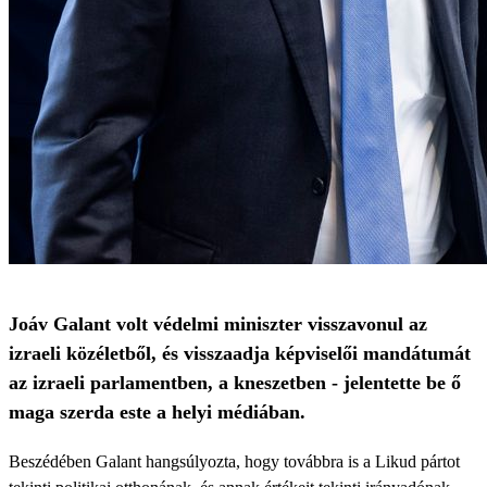
Joáv Galant volt védelmi miniszter visszavonul az
izraeli közéletből, és visszaadja képviselői mandátumát
az izraeli parlamentben, a kneszetben - jelentette be ő
maga szerda este a helyi médiában.
Beszédében Galant hangsúlyozta, hogy továbbra is a Likud pártot