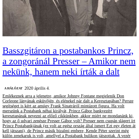
Basszgitáron a postabankos Princz,
a zongoránál Presser – Amikor nem
nekünk, hanem neki írták a dalt
2020 április 4.
A HÁLÓZAT
Emlékeznek arra a jelenetre, amikor Johnny Fontane megjelenik Don
Corleone lányának esküvőjén, és elénekel pár dalt a Keresztapában? Persze
segítséget is kért az amúgy Frank Sinatráról mintázott figura. Ha volt
merszünk a Postabank néhai királyát, Princz Gábor bankvezért
keresztapának nevezni az előző cikkünkben, akkor miért ne mondanánk ki,
hogy az ő udvari zenésze Presser Gábor volt? Presser nem csupán slágert írt
Princz Postabankjának (ez volt az egész ország által ismert Ezt egy életen át
kell játszani), de Princz másik bizalmi embere, Kende Péter szerint még
külön zenekaruk is volt, amellyel a Postabank bulikon játszottak. A vezér