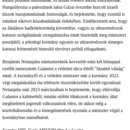
tekinti politikai otthonának, és annak értékeit tekinti irányadónak.
Hangsúlyozta a palesztinok lakta Gázai övezetbe hurcolt izraeli
túszok hazajuttatásának fontosságát, és bejelentette, hogy ezentúl is
mindent elkövet kiszabadulásuk érdekében. Emlékeztetett arra, hogy
az általános hadkötelezettség követelése, vagyis az ultraortodoxok
katonai szolgálatának szorgalmazása miatt fosztották meg miniszteri
posztjától, a jelenlegi kormány ugyanis az ultraortodoxok tömeges
katonai felmentését biztosító törvényt próbál elfogadtatni.
Benjámin Netanjahu miniszterelnök kevesebb mint két hónappal
ezelőtt menesztette Galantot a védelmi tárca éléről "bizalmi válság"
miatt. A kormányfő és a védelmi miniszter már a kormány 2022.
végi megalakulása óta többször összeütközésbe került egymással.
Netanjahu már 2023 márciusában is bejelentette, hogy eltávolítja
Galantot a kabinetből, miután utóbbi tiltakozott a kormány által
meghirdetett jogrendi változtatások ellen, de akkor még a
közfelháborodás és a tömegtüntetések nyomán a miniszter végül a
kormányban maradhatott.