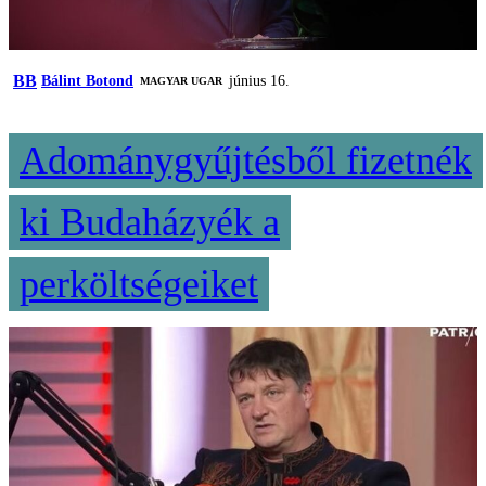
BB
Bálint Botond
június 16.
MAGYAR UGAR
Adománygyűjtésből fizetnék
ki Budaházyék a
perköltségeiket