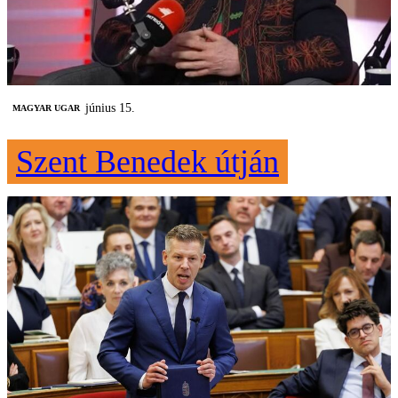
június 15.
MAGYAR UGAR
Szent Benedek útján