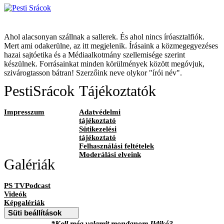
Ahol alacsonyan szállnak a sallerek. És ahol nincs íróasztalfiók.
Mert ami odakerülne, az itt megjelenik. Írásaink a közmegegyezéses
hazai sajtóetika és a Médiaalkotmány szellemisége szerint
készülnek. Forrásainkat minden körülmények között megóvjuk,
szivárogtasson bátran! Szerzőink neve olykor "írói név".
PestiSrácok
Tájékoztatók
Impresszum
Adatvédelmi
tájékoztató
Sütikezelési
tájékoztató
Felhasználási feltételek
Moderálási elveink
Galériák
PS TVPodcast
Videók
Képgalériák
Süti beállítások
*Kell még valamit mondanom Ildikó?