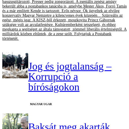
basszusgitározott, Presser pedig zongorázott. A zseniális zenész amúgy
bekerült abba a postabankos tanácsba is, amelybe Mester Ákos, Forró Tamás
és a már említett Kende is tartozott. Erős névsor. Ők ügyeltek az elvileg
konzervatív Magyar Nemzetre a kilencvenes évek közepén... Szürreális az
egész, mégis igaz. A KISZ-ből érkezett, moszkovita Princz Gábornak
szüksége volt az arculatfestésre. Kultúremberként tetszelgett, és ehhez
megkapta a segítséget az általa támogatott, zömmel liberális értelmiségtől. A
milliárdok közben eltűntek, de a zene szólt. Folytatjuk a Postabank
történetét.
Jog és jogtalanság –
Korrupció a
bíróságokon
MAGYAR UGAR
Baksát meg akarták