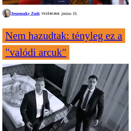
Jeszenszky Zsolt
június 16.
VEZÉRCIKK
Nem hazudtak: tényleg ez a
"valódi arcuk"