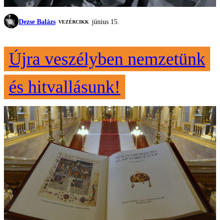
Dezse Balázs
június 15.
VEZÉRCIKK
Újra veszélyben nemzetünk
és hitvallásunk!