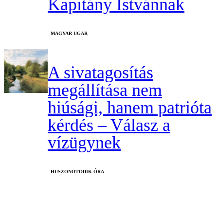
Kapitány Istvánnak
MAGYAR UGAR
A sivatagosítás
megállítása nem
hiúsági, hanem patrióta
kérdés – Válasz a
vízügynek
HUSZONÖTÖDIK ÓRA